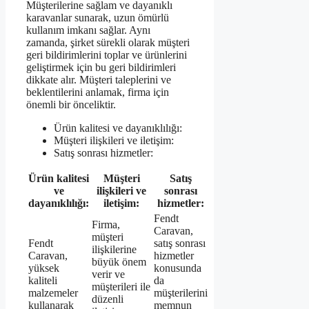
Müşterilerine sağlam ve dayanıklı
karavanlar sunarak, uzun ömürlü
kullanım imkanı sağlar. Aynı
zamanda, şirket sürekli olarak müşteri
geri bildirimlerini toplar ve ürünlerini
geliştirmek için bu geri bildirimleri
dikkate alır. Müşteri taleplerini ve
beklentilerini anlamak, firma için
önemli bir önceliktir.
Ürün kalitesi ve dayanıklılığı:
Müşteri ilişkileri ve iletişim:
Satış sonrası hizmetler:
Ürün kalitesi
Müşteri
Satış
ve
ilişkileri ve
sonrası
dayanıklılığı:
iletişim:
hizmetler:
Fendt
Firma,
Caravan,
müşteri
Fendt
satış sonrası
ilişkilerine
Caravan,
hizmetler
büyük önem
yüksek
konusunda
verir ve
kaliteli
da
müşterileri ile
malzemeler
müşterilerini
düzenli
kullanarak
memnun