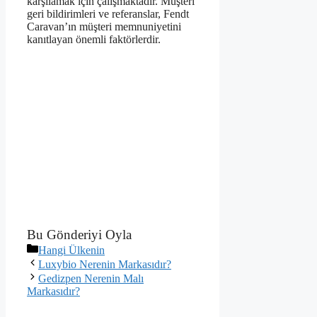
karşılamak için çalışmaktadır. Müşteri
geri bildirimleri ve referanslar, Fendt
Caravan’ın müşteri memnuniyetini
kanıtlayan önemli faktörlerdir.
Bu Gönderiyi Oyla
Kategoriler
Hangi Ülkenin
Luxybio Nerenin Markasıdır?
Gedizpen Nerenin Malı
Markasıdır?