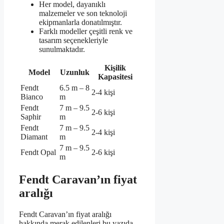
Her model, dayanıklı
malzemeler ve son teknoloji
ekipmanlarla donatılmıştır.
Farklı modeller çeşitli renk ve
tasarım seçenekleriyle
sunulmaktadır.
Kişilik
Model
Uzunluk
Kapasitesi
Fendt
6.5 m – 8
2-4 kişi
Bianco
m
Fendt
7 m – 9.5
2-6 kişi
Saphir
m
Fendt
7 m – 9.5
2-4 kişi
Diamant
m
7 m – 9.5
Fendt Opal
2-6 kişi
m
Fendt Caravan’ın fiyat
aralığı
Fendt Caravan’ın fiyat aralığı
hakkında merak edilenleri bu yazıda