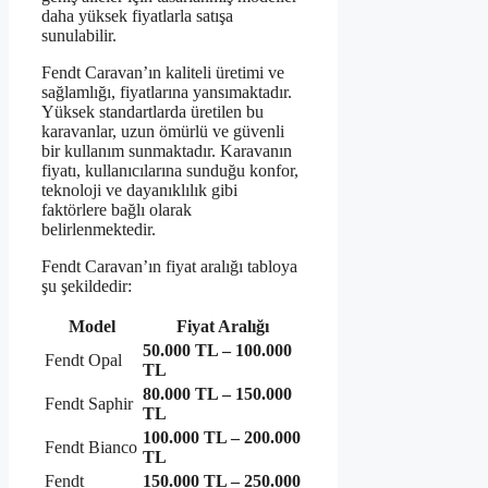
daha yüksek fiyatlarla satışa
sunulabilir.
Fendt Caravan’ın kaliteli üretimi ve
sağlamlığı, fiyatlarına yansımaktadır.
Yüksek standartlarda üretilen bu
karavanlar, uzun ömürlü ve güvenli
bir kullanım sunmaktadır. Karavanın
fiyatı, kullanıcılarına sunduğu konfor,
teknoloji ve dayanıklılık gibi
faktörlere bağlı olarak
belirlenmektedir.
Fendt Caravan’ın fiyat aralığı tabloya
şu şekildedir:
Model
Fiyat Aralığı
50.000 TL – 100.000
Fendt Opal
TL
80.000 TL – 150.000
Fendt Saphir
TL
100.000 TL – 200.000
Fendt Bianco
TL
Fendt
150.000 TL – 250.000