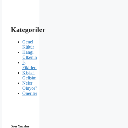
Kategoriler
Genel
Kültür
Hangi
Ülkenin
İş
Fikirleri
Kişisel
Gelişim
Neler
Oluyor?
Öneriler
Son Yazılar