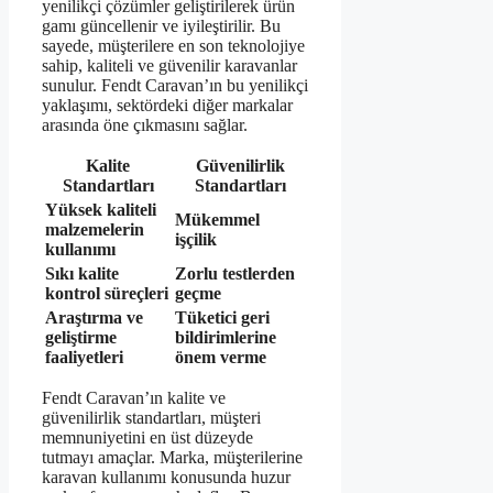
yenilikçi çözümler geliştirilerek ürün
gamı güncellenir ve iyileştirilir. Bu
sayede, müşterilere en son teknolojiye
sahip, kaliteli ve güvenilir karavanlar
sunulur. Fendt Caravan’ın bu yenilikçi
yaklaşımı, sektördeki diğer markalar
arasında öne çıkmasını sağlar.
Kalite
Güvenilirlik
Standartları
Standartları
Yüksek kaliteli
Mükemmel
malzemelerin
işçilik
kullanımı
Sıkı kalite
Zorlu testlerden
kontrol süreçleri
geçme
Araştırma ve
Tüketici geri
geliştirme
bildirimlerine
faaliyetleri
önem verme
Fendt Caravan’ın kalite ve
güvenilirlik standartları, müşteri
memnuniyetini en üst düzeyde
tutmayı amaçlar. Marka, müşterilerine
karavan kullanımı konusunda huzur