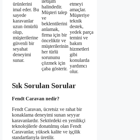
iletişim
ürünlerini
etmeyi
halindedir.
imal eder. Bu
amaçlar.
Müşteri talep
sayede
Müşteriye
ve
karavanlar
teknik
beklentilerini
uzun ömürlü
destek,
anlamak,
olup,
yedek parça
firma için bir
müşterilerine
temini ve
önceliktir ve
güvenli bir
bakım
müşterilerinin
seyahat
hizmetleri
her türlü
deneyimi
gibi
sorununu
sunar.
konularda
çözmek için
yardımcı
çaba gösterir.
olur.
Sık Sorulan Sorular
Fendt Caravan nedir?
Fendt Caravan, ücretsiz ve rahat bir
konaklama deneyimi sunan seyyar
karavanlardır. Sektördeki en yenilikçi
teknolojilerle donatılmış olan Fendt
Caravanlar, yüksek kalite ve işçilik
standartlarıyla üretilir.