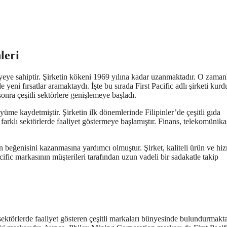
leri
yeye sahiptir. Şirketin kökeni 1969 yılına kadar uzanmaktadır. O zamanl
ni fırsatlar aramaktaydı. İşte bu sırada First Pacific adlı şirketi kurd
sonra çeşitli sektörlere genişlemeye başladı.
üyüme kaydetmiştir. Şirketin ilk dönemlerinde Filipinler’de çeşitli gıda
k farklı sektörlerde faaliyet göstermeye başlamıştır. Finans, telekomünik
n beğenisini kazanmasına yardımcı olmuştur. Şirket, kaliteli ürün ve hi
ific markasının müşterileri tarafından uzun vadeli bir sadakatle takip
 sektörlerde faaliyet gösteren çeşitli markaları bünyesinde bulundurmakta