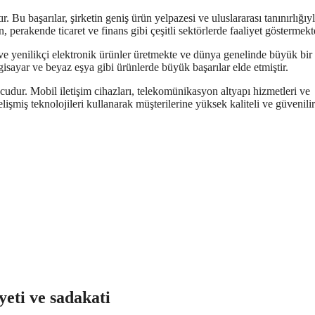
r. Bu başarılar, şirketin geniş ürün yelpazesi ve uluslararası tanınırlığıy
, perakende ticaret ve finans gibi çeşitli sektörlerde faaliyet göstermekt
i ve yenilikçi elektronik ürünler üretmekte ve dünya genelinde büyük bir
ilgisayar ve beyaz eşya gibi ürünlerde büyük başarılar elde etmiştir.
udur. Mobil iletişim cihazları, telekomünikasyon altyapı hizmetleri ve
elişmiş teknolojileri kullanarak müşterilerine yüksek kaliteli ve güvenilir
eti ve sadakati