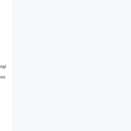
angi
ası