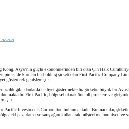
Gerekenler
ong Kong, Asya’nın güçlü ekonomilerinden biri olan Çin Halk Cumhuriy
 Filipinler’de kurulan bir holding şirketi olan First Pacific Company Lim
et göstererek genişlemiştir.
enizcilik gibi alanlarda faaliyet göstermektedir. Şirketin büyük bir Avust
unmaktadır. First Pacific, bölgesel olarak önemli projelere ve girişiml
rmıştır.
ro Pacific Investments Corporation bulunmaktadır. Bu markalar, şirketi
ic, bölgedeki pazarlama ve satış ağını kullanarak müşteri memnuniyeti ve s