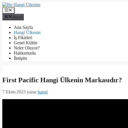
İçeriğe
atla
Menü
Menü
Ana Sayfa
Hangi Ülkenin
İş Fikirleri
Genel Kültür
Neler Oluyor?
Hakkımızda
İletişim
First Pacific Hangi Ülkenin Markasıdır?
7 Ekim 2023
yazar
hangi