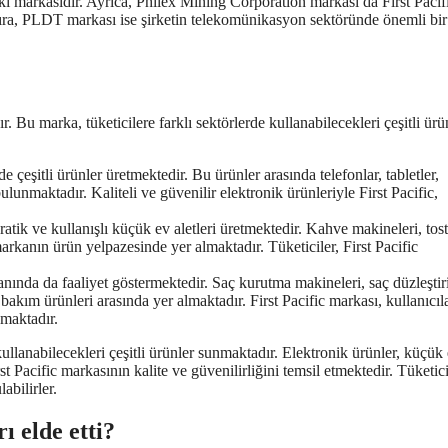
i markasıdır. Ayrıca, Philex Mining Corporation markası da First Pacif
 sıra, PLDT markası ise şirketin telekomünikasyon sektöründe önemli bir
. Bu marka, tüketicilere farklı sektörlerde kullanabilecekleri çeşitli ürü
e çeşitli ürünler üretmektedir. Bu ürünler arasında telefonlar, tabletler,
bulunmaktadır. Kaliteli ve güvenilir elektronik ürünleriyle First Pacific,
ratik ve kullanışlı küçük ev aletleri üretmektedir. Kahve makineleri, tost
markanın ürün yelpazesinde yer almaktadır. Tüketiciler, First Pacific
lanında da faaliyet göstermektedir. Saç kurutma makineleri, saç düzleştiri
l bakım ürünleri arasında yer almaktadır. First Pacific markası, kullanıcıl
nmaktadır.
 kullanabilecekleri çeşitli ürünler sunmaktadır. Elektronik ürünler, küçük
rst Pacific markasının kalite ve güvenilirliğini temsil etmektedir. Tüketici
abilirler.
ı elde etti?