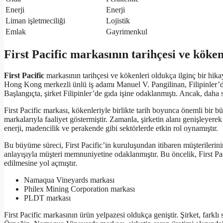
Enerji
Enerji
Liman işletmeciliği
Lojistik
Emlak
Gayrimenkul
First Pacific markasının tarihçesi ve köken
First Pacific
markasının tarihçesi ve kökenleri oldukça ilginç bir hika
Hong Kong merkezli ünlü iş adamı Manuel V. Pangilinan, Filipinler’de ye
Başlangıçta, şirket Filipinler’de gıda işine odaklanmıştı. Ancak, daha 
First Pacific markası, kökenleriyle birlikte tarih boyunca önemli bir b
markalarıyla faaliyet göstermiştir. Zamanla, şirketin alanı genişleyere
enerji, madencilik ve perakende gibi sektörlerde etkin rol oynamıştır.
Bu büyüme süreci, First Pacific’in kuruluşundan itibaren müşterilerini
anlayışıyla müşteri memnuniyetine odaklanmıştır. Bu öncelik, First Pac
edilmesine yol açmıştır.
Namaqua Vineyards markası
Philex Mining Corporation markası
PLDT markası
First Pacific markasının ürün yelpazesi oldukça geniştir. Şirket, farklı