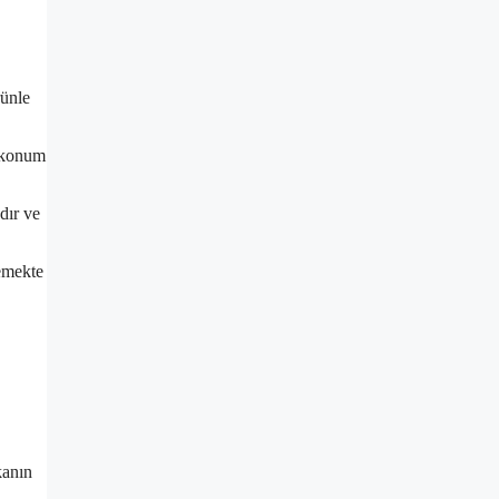
rünle
r konum
dır ve
lemekte
kanın