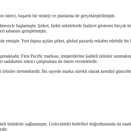
süreci, başarılı bir strateji ve planlama ile gerçekleştirilmiştir.
lmesiyle başlamıştır. Şirket, farklı sektörlerde faaliyet gösteren birçok ü
eri tabanını genişletmiştir.
lde etmiştir. Yurt dışına açılan şirket, global pazarda rekabet edebilir bi
aktadır. First Pacific markası, müşterilerine kaliteli ürünler sunmakta
sadakatini artırıcı çalışmalara da önem vermektedir.
kçi ürünler üretmektedir. Bu sayede marka sürekli olarak kendini güncel
aliteli ürünlerle sağlanmıştır. Gelecekteki hedefleri doğrultusunda da mar
edir.