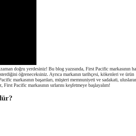
zaman doğru yerdesiniz! Bu blog yazısında, First Pacific markasının h
österdiğini öğreneceksiniz. Ayrıca markanın tarihçesi, kökenleri ve ürün
 Pacific markasının başarıları, müşteri memnuniyeti ve sadakati, uluslarar
ız, First Pacific markasının sırlarını keşfetmeye başlayalım!
dür?