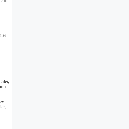
ic’in
nler
ciler,
arın
 ev
ler,