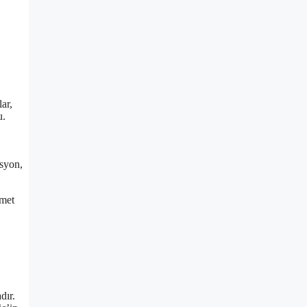
ar,
u.
asyon,
zmet
dır.