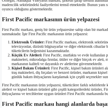
Örneğin, Namaqua Vineyards markası, şirketin şarap üretimi alanındak
madencilik sektöründeki faaliyetlerini temsil etmektedir. Bunun yanı
oyuncu olduğunu göstermektedir.
First Pacific markasının ürün yelpazesi
First Pacific markası, geniş bir ürün yelpazesine sahip olan bir markadır
sunmaktadır. İşte First Pacific markasının ürün yelpazesi:
Elektronik Ürünler:
First Pacific markası, elektronik sektöründ
televizyonlar, dizüstü bilgisayarlar ve diğer elektronik cihazlar 
tüketicilerin beğenisini kazanmaktadır.
Küçük Ev Aletleri:
First Pacific, mutfakta ve evde kullanılan p
makineleri, mikrodalga fırınlar, ütüler ve diğer birçok ev aleti, 
markasının kaliteli ve dayanıklı ev aletlerine güvenmektedir.
Kişisel Bakım Ürünleri:
First Pacific, kişisel bakım ürünleri a
traş makineleri, diş fırçaları ve benzeri ürünler, markanın kişise
günlük bakım ihtiyaçlarını karşılamak için çeşitli seçenekler su
First Pacific markasının ürün yelpazesi, tüketicilere farklı sektörlerde
aletleri ve kişisel bakım ürünleri gibi çeşitli kategorilerdeki ürünler, Fi
ihtiyaçlarına ve tercihlerine uygun ürünleri First Pacific markasında bul
First Pacific markası hangi alanlarda başar