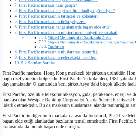
First Pacific markası nasıl gelişti?
First Pacific markası hangi sektörde faaliyet gösteriyor?
First Pacific markasının tarihçesi ve kökenleri
First Pacific markasının ürün yelpazesi
First Pacific markası hangi alanlarda başarı elde etti?
First Pacific markasının müşteri memnuniyeti ve sadakati
Müşteri Memnuniyeti ve Sadakatinin Önemi
Müşteri Memnuniyeti ve Sadakatini Artırmak İçin Yapılması 
Conclusion
First Pacific markasının uluslararası tanınırlığı
First Pacific markasının gelecekteki hedefleri
Sık Sorulan Sorular
First Pacific markası, Hong Kong merkezli bir şirketin ürünüdür. H
bağlı özel yönetim bölgesidir. First Pacific’in kökenleri, 1981 yılında
dayanmaktadır. O zamandan beri, şirket Asya’daki birçok ülkede faaliy
First Pacific, özellikle telekomünikasyon, gıda, perakende, enerji ve d
bankası olan Westpac Banking Corporation’da da önemli bir hissesi bul
liderlik etmektedir. Bu da markanın uluslararası alanda tanınırlığını artı
First Pacific’in diğer ünlü markaları arasında Indofood, PLDT ve Met
başarı elde ettiği alanlardan bazılarını temsil etmektedir. First Pacif
konusunda da birçok başarı elde etmiştir.