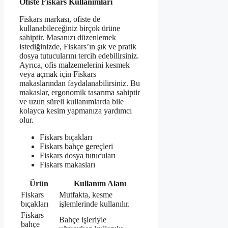
Ofiste Fiskars Kullanımları
Fiskars markası, ofiste de
kullanabileceğiniz birçok ürüne
sahiptir. Masanızı düzenlemek
istediğinizde, Fiskars’ın şık ve pratik
dosya tutucularını tercih edebilirsiniz.
Ayrıca, ofis malzemelerini kesmek
veya açmak için Fiskars
makaslarından faydalanabilirsiniz. Bu
makaslar, ergonomik tasarıma sahiptir
ve uzun süreli kullanımlarda bile
kolayca kesim yapmanıza yardımcı
olur.
Fiskars bıçakları
Fiskars bahçe gereçleri
Fiskars dosya tutucuları
Fiskars makasları
Ürün
Kullanım Alanı
Fiskars
Mutfakta, kesme
bıçakları
işlemlerinde kullanılır.
Fiskars
Bahçe işleriyle
bahçe