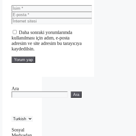
İsim
E-
posta
İnternet
sitesi
Daha sonraki yorumlarımda
kullanılması için adım, e-posta
adresim ve site adresim bu tarayıcıya
kaydedilsin.
Ara
Ara
Sosyal
Medyadan