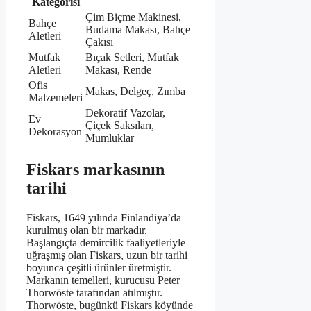
Kategorisi
Çim Biçme Makinesi,
Bahçe
Budama Makası, Bahçe
Aletleri
Çakısı
Mutfak
Bıçak Setleri, Mutfak
Aletleri
Makası, Rende
Ofis
Makas, Delgeç, Zımba
Malzemeleri
Dekoratif Vazolar,
Ev
Çiçek Saksıları,
Dekorasyon
Mumluklar
Fiskars markasının
tarihi
Fiskars, 1649 yılında Finlandiya’da
kurulmuş olan bir markadır.
Başlangıçta demircilik faaliyetleriyle
uğraşmış olan Fiskars, uzun bir tarihi
boyunca çeşitli ürünler üretmiştir.
Markanın temelleri, kurucusu Peter
Thorwöste tarafından atılmıştır.
Thorwöste, bugünkü Fiskars köyünde