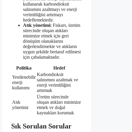
kullanarak karbondioksit
salınımını azaltmayı ve enerji
verimliliğini artırmayı
hedeflemektedir.
Atık yönetimi:
Fiskars, üretim
sürecinde oluşan atıkları
minimize etmek için geri
dönüşüm olanaklarını
değerlendirmekte ve atıkların
uygun şekilde bertaraf edilmesi
için çabalamaktadır.
Politika
Hedef
Karbondioksit
Yenilenebilir
salınımını azaltmak ve
enerji
enerji verimliliğini
kullanımı
artırmak
Üretim sürecinde
Atık
oluşan atıkları minimize
yönetimi
etmek ve doğal
kaynakları korumak
Sık Sorulan Sorular