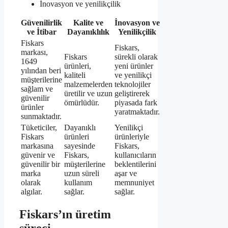
İnovasyon ve yenilikçilik
Güvenilirlik
Kalite ve
İnovasyon ve
ve İtibar
Dayanıklılık
Yenilikçilik
Fiskars
Fiskars,
markası,
Fiskars
sürekli olarak
1649
ürünleri,
yeni ürünler
yılından beri
kaliteli
ve yenilikçi
müşterilerine
malzemelerden
teknolojiler
sağlam ve
üretilir ve uzun
geliştirerek
güvenilir
ömürlüdür.
piyasada fark
ürünler
yaratmaktadır.
sunmaktadır.
Tüketiciler,
Dayanıklı
Yenilikçi
Fiskars
ürünleri
ürünleriyle
markasına
sayesinde
Fiskars,
güvenir ve
Fiskars,
kullanıcıların
güvenilir bir
müşterilerine
beklentilerini
marka
uzun süreli
aşar ve
olarak
kullanım
memnuniyet
algılar.
sağlar.
sağlar.
Fiskars’ın üretim