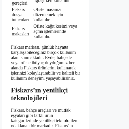
uğraşırken kullanılır.
gereçleri
Fiskars
Ofiste masanızı
dosya
düzenlemek için
tutucuları
kullanılır.
Ofiste kağıt kesimi veya
Fiskars
açma işlemlerinde
makasları
kullanılır.
Fiskars markası, günlük hayatta
karşılaşabileceğiniz birçok kullanım
alanı sunmaktadır. Evde, bahçede
veya ofiste ihtiyaç duyduğunuz her
alanda Fiskars ürünlerini kullanarak
işlerinizi kolaylaştırabilir ve kaliteli bir
kullanım deneyimi yaşayabilirsiniz.
Fiskars’ın yenilikçi
teknolojileri
Fiskars, bahçe araçları ve mutfak
eşyaları gibi farklı ürün
kategorilerinde yenilikçi teknolojilere
odaklanan bir markadır. Fiskars’ın