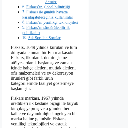
Adımlar:
Fiskars’ın global bilinirliği
Fiskars ile günlük hayatta
karşılaşabileceğiniz kullanımlar
Fiskars’ın yenilikçi teknolojileri
Fiskars’ın sürdürülebilirlik
politikaları
Sık Sorulan Sorular
Fiskars, 1649 yılında kurulan ve tüm
dünyada tanınan bir Fin markasıdır.
Fiskars, ilk olarak demir işleme
atölyesi olarak başlamış ve zaman
içinde bahçe aletleri, mutfak aletleri,
ofis malzemeleri ve ev dekorasyon
ürünleri gibi farklı ürün
kategorilerinde faaliyet göstermeye
başlamıştır.
Fiskars markası, 1967 yılında
ürettikleri ilk kestane bıçağı ile büyük
bir çıkış yapmış ve o günden beri
kalite ve dayanıklılığı simgeleyen bir
marka haline gelmiştir. Fiskars,
yenilikçi teknolojileri ve estetik