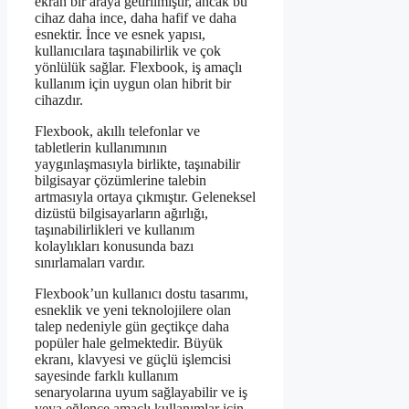
ekran bir araya getirilmiştir, ancak bu
cihaz daha ince, daha hafif ve daha
esnektir. İnce ve esnek yapısı,
kullanıcılara taşınabilirlik ve çok
yönlülük sağlar. Flexbook, iş amaçlı
kullanım için uygun olan hibrit bir
cihazdır.
Flexbook, akıllı telefonlar ve
tabletlerin kullanımının
yaygınlaşmasıyla birlikte, taşınabilir
bilgisayar çözümlerine talebin
artmasıyla ortaya çıkmıştır. Geleneksel
dizüstü bilgisayarların ağırlığı,
taşınabilirlikleri ve kullanım
kolaylıkları konusunda bazı
sınırlamaları vardır.
Flexbook’un kullanıcı dostu tasarımı,
esneklik ve yeni teknolojilere olan
talep nedeniyle gün geçtikçe daha
popüler hale gelmektedir. Büyük
ekranı, klavyesi ve güçlü işlemcisi
sayesinde farklı kullanım
senaryolarına uyum sağlayabilir ve iş
veya eğlence amaçlı kullanımlar için