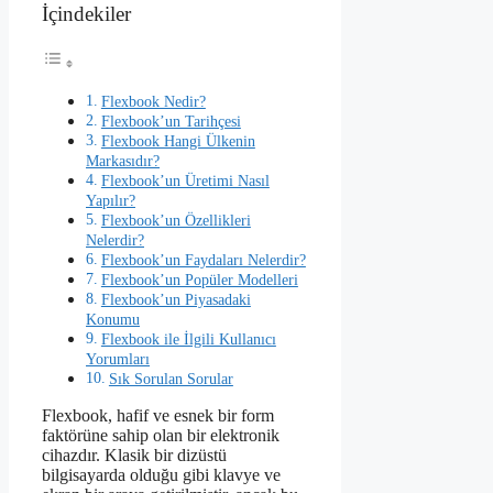
İçindekiler
Flexbook Nedir?
Flexbook’un Tarihçesi
Flexbook Hangi Ülkenin
Markasıdır?
Flexbook’un Üretimi Nasıl
Yapılır?
Flexbook’un Özellikleri
Nelerdir?
Flexbook’un Faydaları Nelerdir?
Flexbook’un Popüler Modelleri
Flexbook’un Piyasadaki
Konumu
Flexbook ile İlgili Kullanıcı
Yorumları
Sık Sorulan Sorular
Flexbook, hafif ve esnek bir form
faktörüne sahip olan bir elektronik
cihazdır. Klasik bir dizüstü
bilgisayarda olduğu gibi klavye ve