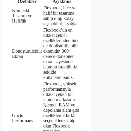
Özellikler
Açıklama
Flexbook, ince ve
Kompakt
hafif bir tasarıma
Tasarım ve
sahip olup kolay
Hafiflik
taşınabilirlik sağlar.
Flexbook’un en
dikkat çekici
özelliklerinden biri
de dönüştürülebilir
Dönüştürülebilir
ekranıdır. 360
Ekran
derece dönebilen
ekran sayesinde
laptopu istediğiniz
şekilde
kullanabilirsiniz.
Flexbook, yüksek
performansıyla
dikkat çeken bir
laptop markasıdır.
İşlemci, RAM ve
depolama alanı gibi
Güçlü
özelliklerde farklı
Performans
seçeneklere sahip
olan Flexbook