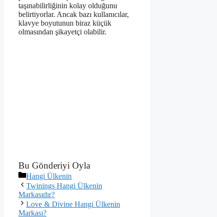
taşınabilirliğinin kolay olduğunu
belirtiyorlar. Ancak bazı kullanıcılar,
klavye boyutunun biraz küçük
olmasından şikayetçi olabilir.
Bu Gönderiyi Oyla
Kategoriler
Hangi Ülkenin
Twinings Hangi Ülkenin
Markasıdır?
Love & Divine Hangi Ülkenin
Markası?