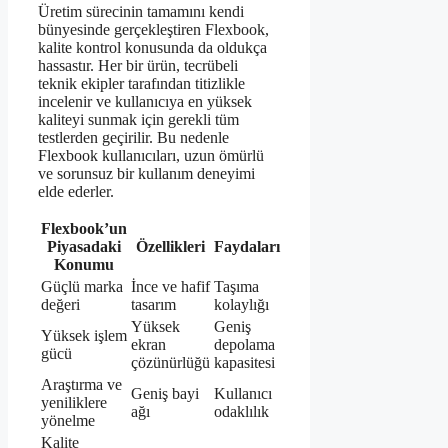
Üretim sürecinin tamamını kendi
bünyesinde gerçekleştiren Flexbook,
kalite kontrol konusunda da oldukça
hassastır. Her bir ürün, tecrübeli
teknik ekipler tarafından titizlikle
incelenir ve kullanıcıya en yüksek
kaliteyi sunmak için gerekli tüm
testlerden geçirilir. Bu nedenle
Flexbook kullanıcıları, uzun ömürlü
ve sorunsuz bir kullanım deneyimi
elde ederler.
Flexbook’un
Piyasadaki
Özellikleri
Faydaları
Konumu
Güçlü marka
İnce ve hafif
Taşıma
değeri
tasarım
kolaylığı
Yüksek
Geniş
Yüksek işlem
ekran
depolama
gücü
çözünürlüğü
kapasitesi
Araştırma ve
Geniş bayi
Kullanıcı
yeniliklere
ağı
odaklılık
yönelme
Kalite