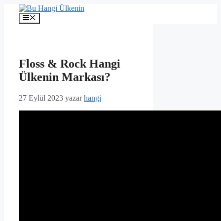
İçeriğe
atla
Menü
Floss & Rock Hangi
Ülkenin Markası?
27 Eylül 2023
yazar
hangi