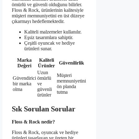
ömürlü ve güvenli olduğunu bilirler.
Floss & Rock, ürünlerinin kalitesiyle
müşteri memnuniyetini en üst düzeye
çıkarmayı hedeflemektedir.
Kaliteli malzemeler kullanılır.
Eşsiz tasarımlara sahiptir.
Çeşitli oyuncak ve hediye
ürünleri sunar.
Marka
Kaliteli
Güvenilirlik
Değeri
Ürünler
Uzun
Müşteri
Güvendirici
ömürlü
memnuniyetini
bir marka
ve
ön planda
olma
güvenli
tutma
ürünler
Sık Sorulan Sorular
Floss & Rock nedir?
Floss & Rock, oyuncak ve hediye
ürünleri tasarlayan ve üreten bir