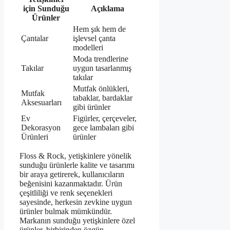
için Sunduğu
Açıklama
Ürünler
Hem şık hem de
Çantalar
işlevsel çanta
modelleri
Moda trendlerine
Takılar
uygun tasarlanmış
takılar
Mutfak önlükleri,
Mutfak
tabaklar, bardaklar
Aksesuarları
gibi ürünler
Ev
Figürler, çerçeveler,
Dekorasyon
gece lambaları gibi
Ürünleri
ürünler
Floss & Rock, yetişkinlere yönelik
sunduğu ürünlerle kalite ve tasarımı
bir araya getirerek, kullanıcıların
beğenisini kazanmaktadır. Ürün
çeşitliliği ve renk seçenekleri
sayesinde, herkesin zevkine uygun
ürünler bulmak mümkündür.
Markanın sunduğu yetişkinlere özel
ürünler, birbirinden özgün