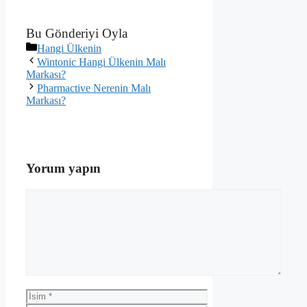
Bu Gönderiyi Oyla
Kategoriler
Hangi Ülkenin
Wintonic Hangi Ülkenin Malı
Markası?
Pharmactive Nerenin Malı
Markası?
Yorum yapın
Yorum
İsim