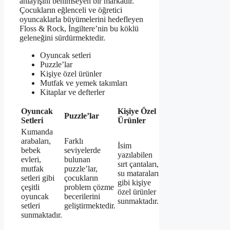
anlayışını benimseyen bir markadır.
Çocukların eğlenceli ve öğretici
oyuncaklarla büyümelerini hedefleyen
Floss & Rock, İngiltere’nin bu köklü
geleneğini sürdürmektedir.
Oyuncak setleri
Puzzle’lar
Kişiye özel ürünler
Mutfak ve yemek takımları
Kitaplar ve defterler
Oyuncak
Kişiye Özel
Puzzle’lar
Setleri
Ürünler
Kumanda
arabaları,
Farklı
İsim
bebek
seviyelerde
yazılabilen
evleri,
bulunan
sırt çantaları,
mutfak
puzzle’lar,
su mataraları
setleri gibi
çocukların
gibi kişiye
çeşitli
problem çözme
özel ürünler
oyuncak
becerilerini
sunmaktadır.
setleri
geliştirmektedir.
sunmaktadır.