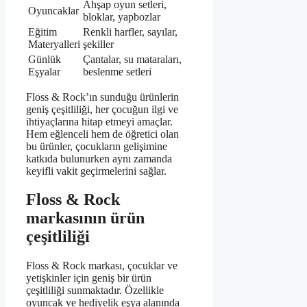
Ahşap oyun setleri,
Oyuncaklar
bloklar, yapbozlar
Eğitim
Renkli harfler, sayılar,
Materyalleri
şekiller
Günlük
Çantalar, su mataraları,
Eşyalar
beslenme setleri
Floss & Rock’ın sunduğu ürünlerin
geniş çeşitliliği, her çocuğun ilgi ve
ihtiyaçlarına hitap etmeyi amaçlar.
Hem eğlenceli hem de öğretici olan
bu ürünler, çocukların gelişimine
katkıda bulunurken aynı zamanda
keyifli vakit geçirmelerini sağlar.
Floss & Rock
markasının ürün
çeşitliliği
Floss & Rock markası, çocuklar ve
yetişkinler için geniş bir ürün
çeşitliliği sunmaktadır. Özellikle
oyuncak ve hediyelik eşya alanında