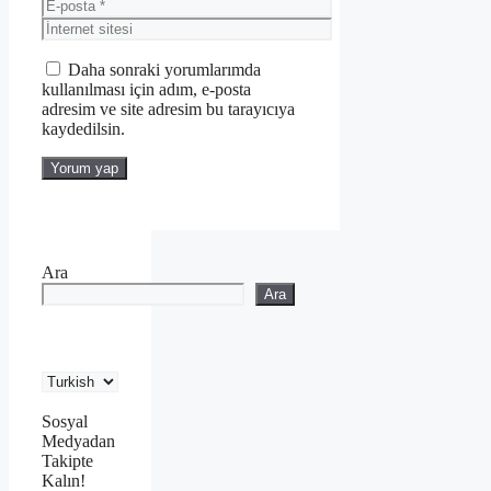
E-
posta
İnternet
sitesi
Daha sonraki yorumlarımda
kullanılması için adım, e-posta
adresim ve site adresim bu tarayıcıya
kaydedilsin.
Ara
Ara
Sosyal
Medyadan
Takipte
Kalın!