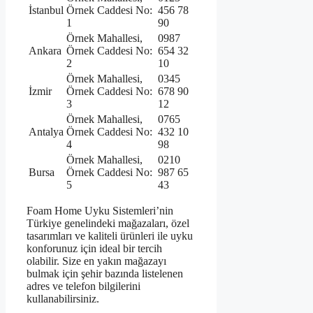
İstanbul
Örnek Caddesi No:
456 78
1
90
Örnek Mahallesi,
0987
Ankara
Örnek Caddesi No:
654 32
2
10
Örnek Mahallesi,
0345
İzmir
Örnek Caddesi No:
678 90
3
12
Örnek Mahallesi,
0765
Antalya
Örnek Caddesi No:
432 10
4
98
Örnek Mahallesi,
0210
Bursa
Örnek Caddesi No:
987 65
5
43
Foam Home Uyku Sistemleri’nin
Türkiye genelindeki mağazaları, özel
tasarımları ve kaliteli ürünleri ile uyku
konforunuz için ideal bir tercih
olabilir. Size en yakın mağazayı
bulmak için şehir bazında listelenen
adres ve telefon bilgilerini
kullanabilirsiniz.