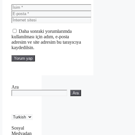
İsim
E-
posta
İnternet
sitesi
Daha sonraki yorumlarımda
kullanılması için adım, e-posta
adresim ve site adresim bu tarayıcıya
kaydedilsin.
Ara
Ara
Sosyal
Medyadan