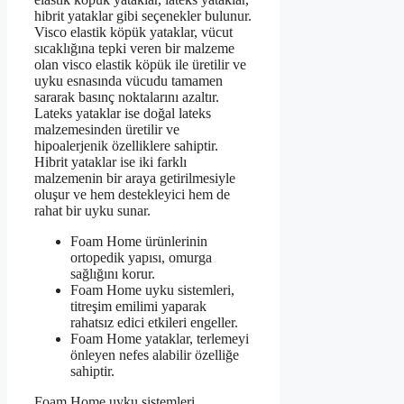
hibrit yataklar gibi seçenekler bulunur.
Visco elastik köpük yataklar, vücut
sıcaklığına tepki veren bir malzeme
olan visco elastik köpük ile üretilir ve
uyku esnasında vücudu tamamen
sararak basınç noktalarını azaltır.
Lateks yataklar ise doğal lateks
malzemesinden üretilir ve
hipoalerjenik özelliklere sahiptir.
Hibrit yataklar ise iki farklı
malzemenin bir araya getirilmesiyle
oluşur ve hem destekleyici hem de
rahat bir uyku sunar.
Foam Home ürünlerinin
ortopedik yapısı, omurga
sağlığını korur.
Foam Home uyku sistemleri,
titreşim emilimi yaparak
rahatsız edici etkileri engeller.
Foam Home yataklar, terlemeyi
önleyen nefes alabilir özelliğe
sahiptir.
Foam Home uyku sistemleri