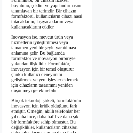
Formfaktör, bir cihazın fiziksel
boyutunu, şeklini ve yapılandırmasını
tanımlayan bir terimdir. Bir cihazın
formfaktörü, kullanıcıların cihazı nasıl
tutacaklarını, taşıyacaklarını veya
kullanacaklarını etkiler.
Inovasyon ise, mevcut ürün veya
hizmetlerin iyileştirilmesi veya
tamamen yeni bir şeyin yaratılması
anlamına gelir. Bu bağlamda
formfaktör ve inovasyon birbiriyle
yakından ilişkilidir. Formfaktör,
inovasyon için bir temel oluşturur
çünkü kullanıcı deneyimini
geliştirmek ve yeni işlevler eklemek
için cihazların tasarımını yeniden
düşünmeyi gerektirebilir.
Birçok teknoloji şirketi, formfaktörün
inovasyon için kritik olduğunu fark
etmiştir. Örneğin, akıllı telefonlar her
yıl daha ince, daha hafif ve daha şık
bir formfaktöre sahip olmuştur. Bu
değişiklikler, kullanıcıların cihazları
daha rahat taşımasını ve daha fazla