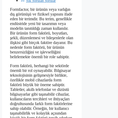
Sık Sorulan Sorular
Formfactor, bir ürünün veya varlığın
dış görünüşü ve fiziksel yapısını ifade
eden bir terimdir. Bu terim, genellikle
endüstride yeni bir tasarımın veya
modelin tanıtıldığı zaman kullanılır.
Bir ürünün form faktörü, boyutları,
şekli, düzenlemesi ve bileşenlerle olan
ilişkisi gibi birçok faktöre dayanır. Bu
nedenle form faktörü, bir ürünün
benzersizliğini ve işlevselliğini
belirlemekte önemli bir role sahiptir.
Form faktörü, herhangi bir sektörde
önemli bir rol oynayabilir. Bilgisayar
teknolojisinin gelişmesiyle birlikte,
özellikle mobil cihazlarda form
faktörü büyük bir öneme sahiptir.
Tabletler, akıllı telefonlar ve dizüstü
bilgisayarlar gibi taşınabilir cihazlar,
kullanıcıların tercihleri ve ihtiyaçları
doğrultusunda farklı form faktörlerine
sahip olabilir. Örneğin, bir kullanıcı
taşınabilirlik ve kolaylık açısından
küçük bir form faktörü tercih ederken,