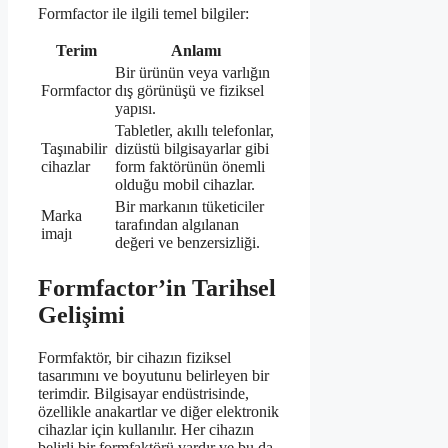
Formfactor ile ilgili temel bilgiler:
Terim
Anlamı
Bir ürünün veya varlığın
Formfactor
dış görünüşü ve fiziksel
yapısı.
Tabletler, akıllı telefonlar,
Taşınabilir
dizüstü bilgisayarlar gibi
cihazlar
form faktörünün önemli
olduğu mobil cihazlar.
Bir markanın tüketiciler
Marka
tarafından algılanan
imajı
değeri ve benzersizliği.
Formfactor’in Tarihsel
Gelişimi
Formfaktör, bir cihazın fiziksel
tasarımını ve boyutunu belirleyen bir
terimdir. Bilgisayar endüstrisinde,
özellikle anakartlar ve diğer elektronik
cihazlar için kullanılır. Her cihazın
belirli bir formfaktörü vardır ve bu da