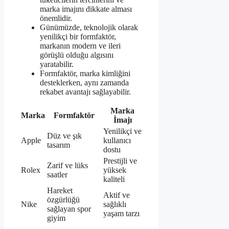
marka imajını dikkate alması
önemlidir.
Günümüzde, teknolojik olarak
yenilikçi bir formfaktör,
markanın modern ve ileri
görüşlü olduğu algısını
yaratabilir.
Formfaktör, marka kimliğini
desteklerken, aynı zamanda
rekabet avantajı sağlayabilir.
Marka
Marka
Formfaktör
İmajı
Yenilikçi ve
Düz ve şık
Apple
kullanıcı
tasarım
dostu
Prestijli ve
Zarif ve lüks
Rolex
yüksek
saatler
kaliteli
Hareket
Aktif ve
özgürlüğü
Nike
sağlıklı
sağlayan spor
yaşam tarzı
giyim