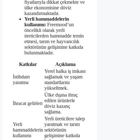
fiyatlarıyla dikkat çekmekte ve
ülke ekonomisine döviz
kazandırmaktadır.
Yerli hammaddelerin
kullanımı:
Freemood’un
öncelikli olarak yerli
üreticilerden hammadde temin
etmesi, tarım ve hayvancılık
sektörünün gelişimine katkıda
bulunmaktadır.
Katkılar
Açıklama
Yerel halka iş imkanı
İstihdam
sağlamak ve yaşam
yaratma
standartlarını
yükseltmek.
Ülke dışına ihraç
edilen ürünlerle
İhracat gelirleri
döviz kazanç
sağlama.
Yerli üreticilere talep
Yerli
yaratmak ve tarım
hammaddelerin
sektörünün
kullanımı
gelişimine katkıda