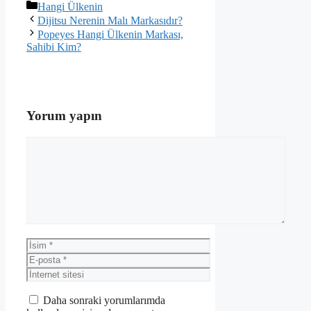
Kategoriler
Hangi Ülkenin
Dijitsu Nerenin Malı Markasıdır?
Popeyes Hangi Ülkenin Markası,
Sahibi Kim?
Yorum yapın
Yorum
İsim
E-
posta
İnternet
sitesi
Daha sonraki yorumlarımda