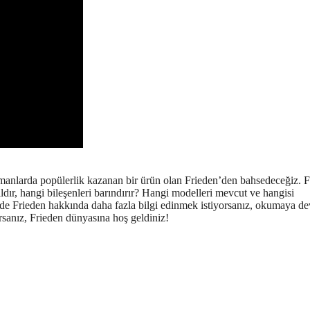
manlarda popülerlik kazanan bir ürün olan Frieden’den bahsedeceğiz. F
ıldır, hangi bileşenleri barındırır? Hangi modelleri mevcut ve hangisi
iz de Frieden hakkında daha fazla bilgi edinmek istiyorsanız, okumaya d
rsanız, Frieden dünyasına hoş geldiniz!