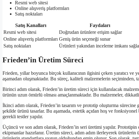
Resmi web sitesi
Online alışveriş platformları
Satış noktaları
Satış Kanalları
Faydaları
Resmi web sitesi
Doğrudan ürünlere erişim sağlar
Online alışveriş platformları
Geniş ürün seçeneği sunar
Satış noktaları
Ürünleri yakından inceleme imkanı sağla
Frieden’in Üretim Süreci
Frieden, yıllar boyunca birçok kullanıcının ilgisini çeken yaratıcı ve y
aşamadan oluşmaktadır. Bu süreç, kaliteli malzemelerin seçiminden, t
Birinci adım olarak, Frieden’in üretim süreci için kullanılacak malzeme
ürünün uzun ömürlü olması amaçlanmaktadır. Bu malzemeler, dikkatli b
İkinci adım olarak, Frieden’in tasarım ve prototip oluşturma sürecine geç
şekilde ürünü tasarlar. Bu aşamada, estetik açıdan hoş ve fonksiyonel b
gerekli testler yapılır.
Üçüncü ve son adım olarak, Frieden’in seri üretimi yapılır. Prototipin
ekipmanlar hazırlanır. Üretim süreci, adım adım ilerleyerek ürünlerin 
ürünlerin standartlara uygun olduğundan emin olunur. Son olarak, tamam