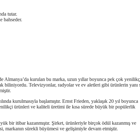
da tutar.
le bahseder.
erde Almanya’da kurulan bu marka, uzun yıllar boyunca pek çok yenilikç
ak biliniyordu. Televizyonlar, radyolar ve ev aletleri gibi ürünlerin yanı s
iştir.
yılında kurulmasıyla başlamıştır. Ernst Frieden, yaklaşık 20 yıl boyunca
ilikçi ürünleri ve kaliteli üretimi ile kısa sürede büyük bir popülerlik
ük bir itibar kazanmıştır. Şirket, ürünleriyle birçok ödül kazanmış ve
çesi, markanın sürekli büyümesi ve gelişimiyle devam etmiştir.