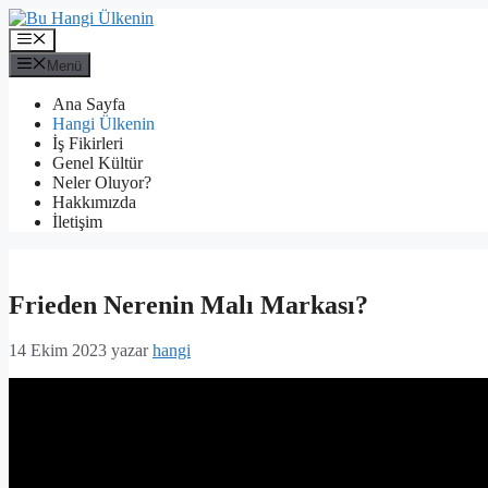
İçeriğe
atla
Menü
Menü
Ana Sayfa
Hangi Ülkenin
İş Fikirleri
Genel Kültür
Neler Oluyor?
Hakkımızda
İletişim
Frieden Nerenin Malı Markası?
14 Ekim 2023
yazar
hangi