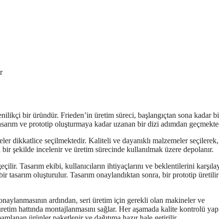
r
enilikçi bir üründür. Frieden’in üretim süreci, başlangıçtan sona kadar bi
asarım ve prototip oluşturmaya kadar uzanan bir dizi adımdan geçmekted
ler dikkatlice seçilmektedir. Kaliteli ve dayanıklı malzemeler seçilerek,
ir şekilde incelenir ve üretim sürecinde kullanılmak üzere depolanır.
ilir. Tasarım ekibi, kullanıcıların ihtiyaçlarını ve beklentilerini karşıl
ir tasarım oluşturulur. Tasarım onaylandıktan sonra, bir prototip üretilir
 onaylanmasının ardından, seri üretim için gerekli olan makineler ve
üretim hattında montajlanmasını sağlar. Her aşamada kalite kontrolü yap
lanan ürünler paketlenir ve dağıtıma hazır hale getirilir.