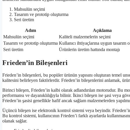
Mahsulün seçimi
Tasarım ve prototip oluşturma
Seri üretim
Adım
Açıklama
Mahsulün seçimi
Kaliteli malzemelerin seçimi
Tasarım ve prototip oluşturma
Kullanıcı ihtiyaçlarına uygun tasarım 
Seri üretim
Ürünlerin üretim hattında montajı
Frieden’in Bileşenleri
Frieden’in bileşenleri, bu popüler ürünün yapısını oluşturan temel unsu
kalitesini belirleyen faktörlerdir. Frieden’in bileşenlerini anlamak, ü
Birinci bileşen, Frieden’in kalbi olarak adlandırılan motorudur. Bu m
performansı ve dayanıklılığıyla bilinir. İkinci bileşen ise şasi veya gö
Frieden’in şasisi genellikle hafif ancak sağlam malzemelerden yapılmış
Üçüncü bileşen ise elektronik kontrol sistemi veya beyindir. Frieden’in 
Bu kontrol sistemi, kullanıcının Frieden’i farklı ayarlarda kullanmasın
olanak sağlar.