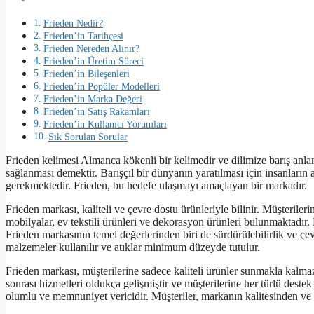
Frieden Nedir?
Frieden’in Tarihçesi
Frieden Nereden Alınır?
Frieden’in Üretim Süreci
Frieden’in Bileşenleri
Frieden’in Popüler Modelleri
Frieden’in Marka Değeri
Frieden’in Satış Rakamları
Frieden’in Kullanıcı Yorumları
Sık Sorulan Sorular
Frieden kelimesi Almanca kökenli bir kelimedir ve dilimize barış anl
sağlanması demektir. Barışçıl bir dünyanın yaratılması için insanların
gerekmektedir. Frieden, bu hedefe ulaşmayı amaçlayan bir markadır.
Frieden markası, kaliteli ve çevre dostu ürünleriyle bilinir. Müşteriler
mobilyalar, ev tekstili ürünleri ve dekorasyon ürünleri bulunmaktadır. 
Frieden markasının temel değerlerinden biri de sürdürülebilirlik ve ç
malzemeler kullanılır ve atıklar minimum düzeyde tutulur.
Frieden markası, müşterilerine sadece kaliteli ürünler sunmakla kalm
sonrası hizmetleri oldukça gelişmiştir ve müşterilerine her türlü destek
olumlu ve memnuniyet vericidir. Müşteriler, markanın kalitesinden v