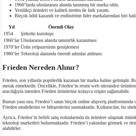
1960’larda uluslararası alanda tanınmış bir marka oldu.
Yenilikçi ürünleri ve kaliteli üretim ile fark yarattı.
Birçok ödül kazandı ve endüstrinin lider markalarından biri hali
Yıl
Önemli Olay
1954
Şirketin kuruluşu
1960’lar
Uluslararası alanda tanınırlık kazanması
1970’ler
Ürün yelpazesinin genişlemesi
1980’ler
Teknoloji alanında önemli adımlar atılması
Frieden Nereden Alınır?
Frieden, son yıllarda popülerlik kazanan bir marka haline gelmiştir. 
merak etmektedir. Öncelikle, Frieden’in resmi web sitesinden ürünlere
aracılığıyla istenilen Frieden ürünlerine kolayca erişim sağlanabilir.
Bunun yanı sıra, Frieden’i satan birçok online alışveriş platformunda 
Frieden modellerini ve bileşenlerini sunmaktadır. Kullanıcılar, bu sitele
Ayrıca, Frieden’in belirli satış noktalarında da ürünlere ulaşmak mümk
teknoloji marketleri bulunmaktadır. Frieden’i yakından görmek ve deney
alabilirler.