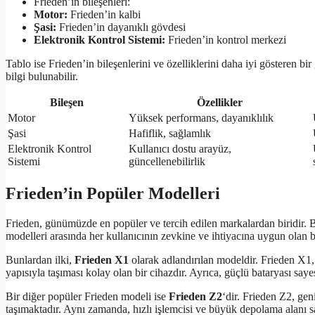
Frieden’in bileşenleri:
Motor:
Frieden’in kalbi
Şasi:
Frieden’in dayanıklı gövdesi
Elektronik Kontrol Sistemi:
Frieden’in kontrol merkezi
Tablo ise Frieden’in bileşenlerini ve özelliklerini daha iyi gösteren b
bilgi bulunabilir.
Bileşen
Özellikler
Motor
Yüksek performans, dayanıklılık
Şasi
Hafiflik, sağlamlık
Elektronik Kontrol
Kullanıcı dostu arayüz,
Sistemi
güncellenebilirlik
Frieden’in Popüler Modelleri
Frieden, günümüzde en popüler ve tercih edilen markalardan biridir. B
modelleri arasında her kullanıcının zevkine ve ihtiyacına uygun olan 
Bunlardan ilki,
Frieden X1
olarak adlandırılan modeldir. Frieden X1,
yapısıyla taşıması kolay olan bir cihazdır. Ayrıca, güçlü bataryası say
Bir diğer popüler Frieden modeli ise
Frieden Z2
‘dir. Frieden Z2, ge
taşımaktadır. Aynı zamanda, hızlı işlemcisi ve büyük depolama alanı s