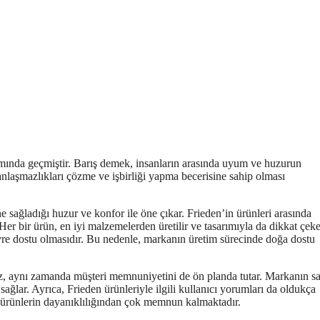
amında geçmiştir. Barış demek, insanların arasında uyum ve huzurun
 anlaşmazlıkları çözme ve işbirliği yapma becerisine sahip olması
ine sağladığı huzur ve konfor ile öne çıkar. Frieden’in ürünleri arasında
Her bir ürün, en iyi malzemelerden üretilir ve tasarımıyla da dikkat çeke
evre dostu olmasıdır. Bu nedenle, markanın üretim sürecinde doğa dostu
az, aynı zamanda müşteri memnuniyetini de ön planda tutar. Markanın sa
 sağlar. Ayrıca, Frieden ürünleriyle ilgili kullanıcı yorumları da oldukça
e ürünlerin dayanıklılığından çok memnun kalmaktadır.