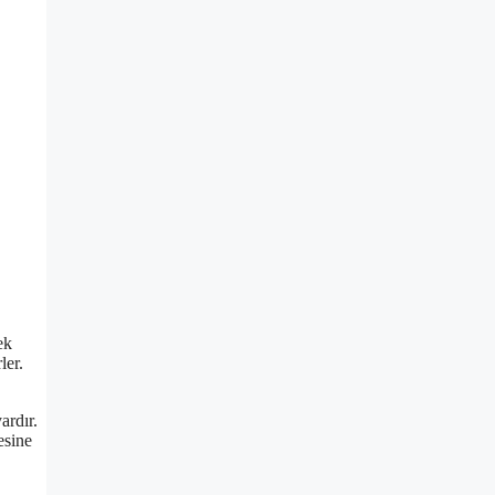
ek
ler.
ardır.
esine