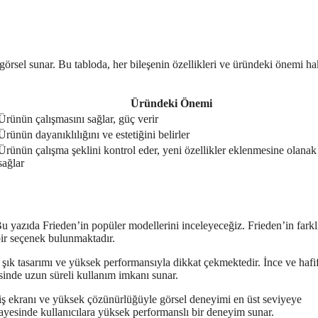
ir görsel sunar. Bu tabloda, her bileşenin özellikleri ve üründeki önemi h
Üründeki Önemi
Ürünün çalışmasını sağlar, güç verir
Ürünün dayanıklılığını ve estetiğini belirler
Ürünün çalışma şeklini kontrol eder, yeni özellikler eklenmesine olanak
sağlar
u yazıda Frieden’in popüler modellerini inceleyeceğiz. Frieden’in farkl
bir seçenek bulunmaktadır.
 şık tasarımı ve yüksek performansıyla dikkat çekmektedir. İnce ve hafi
esinde uzun süreli kullanım imkanı sunar.
niş ekranı ve yüksek çözünürlüğüyle görsel deneyimi en üst seviyeye
ayesinde kullanıcılara yüksek performanslı bir deneyim sunar.