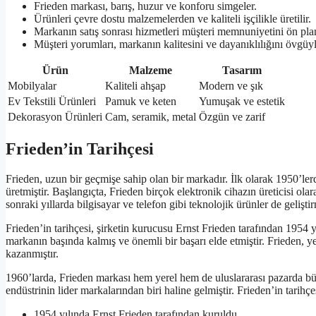
Frieden markası, barış, huzur ve konforu simgeler.
Ürünleri çevre dostu malzemelerden ve kaliteli işçilikle üretilir.
Markanın satış sonrası hizmetleri müşteri memnuniyetini ön plan
Müşteri yorumları, markanın kalitesini ve dayanıklılığını övgüy
Ürün
Malzeme
Tasarım
Mobilyalar
Kaliteli ahşap
Modern ve şık
Ev Tekstili Ürünleri
Pamuk ve keten
Yumuşak ve estetik
Dekorasyon Ürünleri
Cam, seramik, metal
Özgün ve zarif
Frieden’in Tarihçesi
Frieden, uzun bir geçmişe sahip olan bir markadır. İlk olarak 1950’l
üretmiştir. Başlangıçta, Frieden birçok elektronik cihazın üreticisi olar
sonraki yıllarda bilgisayar ve telefon gibi teknolojik ürünler de geliştirm
Frieden’in tarihçesi, şirketin kurucusu Ernst Frieden tarafından 1954 
markanın başında kalmış ve önemli bir başarı elde etmiştir. Frieden, yen
kazanmıştır.
1960’larda, Frieden markası hem yerel hem de uluslararası pazarda büy
endüstrinin lider markalarından biri haline gelmiştir. Frieden’in tarih
1954 yılında Ernst Frieden tarafından kuruldu.