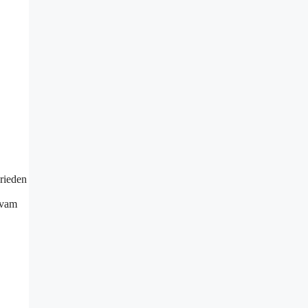
rieden
evam