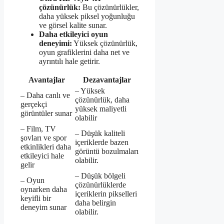
çözünürlük:
Bu çözünürlükler,
daha yüksek piksel yoğunluğu
ve görsel kalite sunar.
Daha etkileyici oyun
deneyimi:
Yüksek çözünürlük,
oyun grafiklerini daha net ve
ayrıntılı hale getirir.
Avantajlar
Dezavantajlar
– Yüksek
– Daha canlı ve
çözünürlük, daha
gerçekçi
yüksek maliyetli
görüntüler sunar
olabilir
– Film, TV
– Düşük kaliteli
şovları ve spor
içeriklerde bazen
etkinlikleri daha
görüntü bozulmaları
etkileyici hale
olabilir.
gelir
– Düşük bölgeli
– Oyun
çözünürlüklerde
oynarken daha
içeriklerin pikselleri
keyifli bir
daha belirgin
deneyim sunar
olabilir.