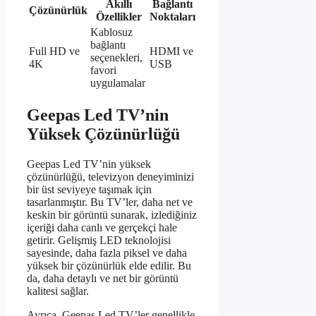
Akıllı
Bağlantı
Çözünürlük
Özellikler
Noktaları
Kablosuz
bağlantı
Full HD ve
HDMI ve
seçenekleri,
4K
USB
favori
uygulamalar
Geepas Led TV’nin
Yüksek Çözünürlüğü
Geepas Led TV’nin yüksek
çözünürlüğü, televizyon deneyiminizi
bir üst seviyeye taşımak için
tasarlanmıştır. Bu TV’ler, daha net ve
keskin bir görüntü sunarak, izlediğiniz
içeriği daha canlı ve gerçekçi hale
getirir. Gelişmiş LED teknolojisi
sayesinde, daha fazla piksel ve daha
yüksek bir çözünürlük elde edilir. Bu
da, daha detaylı ve net bir görüntü
kalitesi sağlar.
Ayrıca, Geepas Led TV’ler genellikle