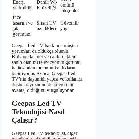
Enerji
Dahili Wi-
ömürlü
verimliliği
Fi özelliği
bileşenler
İnce
tasarım ve
Smart TV
Güvenilir
şık
özellikleri
yapı
görünüm
Geepas Led TV hakkında müşteri
yorumları da oldukça olumlu.
Kullanıcılar, net ve canlı renklere
sahip olan bu televizyonun görüntü
kalitesinden memnun kaldıklarını
belirtiyorlar. Ayrıca, Geepas Led
TV’nin dayanıklı yapısı ve kullanıcı
dostu arayüzünün de önemli bir
avantaj olduğunu vurguluyorlar.
Geepas Led TV
Teknolojisi Nasıl
Çalışır?
Geepas Led TV teknolojisi, diğer
televizyon teknolojilerinden farklı