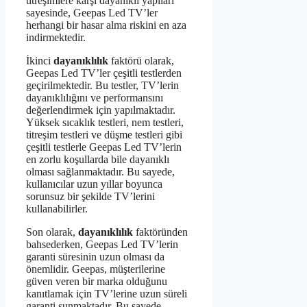
titreşimlere karşı dayanıklı yapıları
sayesinde, Geepas Led TV’ler
herhangi bir hasar alma riskini en aza
indirmektedir.
İkinci
dayanıklılık
faktörü olarak,
Geepas Led TV’ler çeşitli testlerden
geçirilmektedir. Bu testler, TV’lerin
dayanıklılığını ve performansını
değerlendirmek için yapılmaktadır.
Yüksek sıcaklık testleri, nem testleri,
titreşim testleri ve düşme testleri gibi
çeşitli testlerle Geepas Led TV’lerin
en zorlu koşullarda bile dayanıklı
olması sağlanmaktadır. Bu sayede,
kullanıcılar uzun yıllar boyunca
sorunsuz bir şekilde TV’lerini
kullanabilirler.
Son olarak,
dayanıklılık
faktöründen
bahsederken, Geepas Led TV’lerin
garanti süresinin uzun olması da
önemlidir. Geepas, müşterilerine
güven veren bir marka olduğunu
kanıtlamak için TV’lerine uzun süreli
garanti sunmaktadır. Bu sayede,