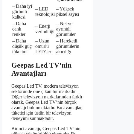
– Daha iyi
– LED
– Yüksek
görüntü
teknolojisi
piksel sayısı
kalitesi
– Daha
– Net ve
– Enerji
canlı
ayrıntılı
verimliliği
renkler
görüntüler
– Daha
– Uzun
– Hareketli
düşük güç
ömürlü
görüntülerin
tüketimi
LED’ler
akıcılığı
Geepas Led TV’nin
Avantajları
Geepas Led TV, modern televizyon
sektöründe öne çıkan bir markadır.
Diğer televizyon markalarından farklı
olarak, Geepas Led TV’nin birçok
avantajı bulunmaktadır. Bu avantajlar,
tüketici için üstün bir televizyon
deneyimi sunmaktadır.
Birinci avantajı, Geepas Led TV’nin
yüksek çözünürlüklü ekranıdır. Bu