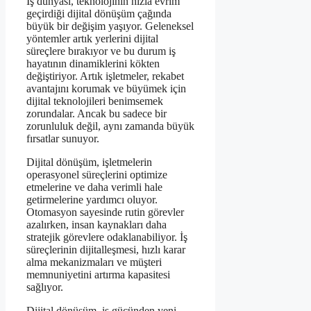
İş dünyası, teknolojinin hızla evrim
geçirdiği dijital dönüşüm çağında
büyük bir değişim yaşıyor. Geleneksel
yöntemler artık yerlerini dijital
süreçlere bırakıyor ve bu durum iş
hayatının dinamiklerini kökten
değiştiriyor. Artık işletmeler, rekabet
avantajını korumak ve büyümek için
dijital teknolojileri benimsemek
zorundalar. Ancak bu sadece bir
zorunluluk değil, aynı zamanda büyük
fırsatlar sunuyor.
Dijital dönüşüm, işletmelerin
operasyonel süreçlerini optimize
etmelerine ve daha verimli hale
getirmelerine yardımcı oluyor.
Otomasyon sayesinde rutin görevler
azalırken, insan kaynakları daha
stratejik görevlere odaklanabiliyor. İş
süreçlerinin dijitalleşmesi, hızlı karar
alma mekanizmaları ve müşteri
memnuniyetini artırma kapasitesi
sağlıyor.
Dijital dönüşüm, iş gücünden yeni