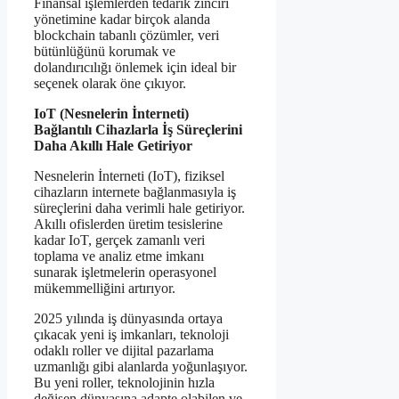
Finansal işlemlerden tedarik zinciri
yönetimine kadar birçok alanda
blockchain tabanlı çözümler, veri
bütünlüğünü korumak ve
dolandırıcılığı önlemek için ideal bir
seçenek olarak öne çıkıyor.
IoT (Nesnelerin İnterneti)
Bağlantılı Cihazlarla İş Süreçlerini
Daha Akıllı Hale Getiriyor
Nesnelerin İnterneti (IoT), fiziksel
cihazların internete bağlanmasıyla iş
süreçlerini daha verimli hale getiriyor.
Akıllı ofislerden üretim tesislerine
kadar IoT, gerçek zamanlı veri
toplama ve analiz etme imkanı
sunarak işletmelerin operasyonel
mükemmelliğini artırıyor.
2025 yılında iş dünyasında ortaya
çıkacak yeni iş imkanları, teknoloji
odaklı roller ve dijital pazarlama
uzmanlığı gibi alanlarda yoğunlaşıyor.
Bu yeni roller, teknolojinin hızla
değişen dünyasına adapte olabilen ve