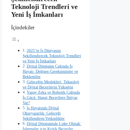
Teknoloji Trendleri ve
Yeni İş İmkanları
İçindekiler
2025’te İş Dünyasını
Şekillendirecek Teknoloji Trendleri
ve Yeni İş İmkanları
Dijital Dönüşüm Çağında İş
Hayatı: Değişen Gereksinimler ve
Beklentiler
Geleceğin Meslekleri: Teknoloji
ve Dijital Becerilerin Yükselişi
Yapay Zeka ve Robotik Çağında
İş Gücü: Hangi Becerilere İhtiyaç
Var?
İş Hayatında Dijital
Okuryazarlık: Geleceği
Şekillendiren Yetkinlikler
Dijital Dönüşümde Lider Olmak:
İşletmeler için Kritik Beceriler