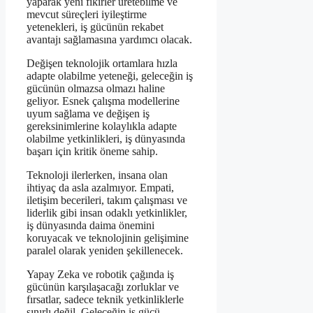
yaparak yeni fikirler üretebilme ve
mevcut süreçleri iyileştirme
yetenekleri, iş gücünün rekabet
avantajı sağlamasına yardımcı olacak.
Değişen teknolojik ortamlara hızla
adapte olabilme yeteneği, geleceğin iş
gücünün olmazsa olmazı haline
geliyor. Esnek çalışma modellerine
uyum sağlama ve değişen iş
gereksinimlerine kolaylıkla adapte
olabilme yetkinlikleri, iş dünyasında
başarı için kritik öneme sahip.
Teknoloji ilerlerken, insana olan
ihtiyaç da asla azalmıyor. Empati,
iletişim becerileri, takım çalışması ve
liderlik gibi insan odaklı yetkinlikler,
iş dünyasında daima önemini
koruyacak ve teknolojinin gelişimine
paralel olarak yeniden şekillenecek.
Yapay Zeka ve robotik çağında iş
gücünün karşılaşacağı zorluklar ve
fırsatlar, sadece teknik yetkinliklerle
sınırlı değil. Geleceğin iş gücü,