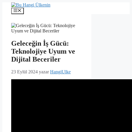
İçeriğe
atla
Menü
Geleceğin İş Gücü:
Teknolojiye Uyum ve
Dijital Beceriler
23 Eylül 2024
yazar
HangiUlke