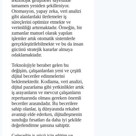
teknolojik gelişmeler sayesinde
tamamen yeniden şekilleniyor.
Otomasyon, yapay zeka, veri analizi
gibi alanlardaki ilerlemeler iş
süreçlerini optimize etmekte ve
verimliliği artırmaktadır. Örneğin, bir
zamanlar manuel olarak yapılan
işlemler artık otomatik sistemlerle
gerçekleştirilebilmekte ve bu da insan
gücünü stratejik kararlar almaya
odaklamaktadır.
Teknolojiyle beraber gelen bu
değişim, çalışanlardan yeni ve çeşitli
dijital beceriler edinmelerini
beklemektedir. Kodlama, veri analizi,
dijital pazarlama gibi yetkinlikler artık
iş arayanların ve mevcut çalışanların
repertuarında olması gereken önemli
beceriler arasındadır. Bu becerilere
sahip olanlar, iş dünyasında rekabet
avantajı elde ederken, dijitalleşmenin
sunduğu fırsatları da daha iyi şekilde
değerlendirme şansına sahiptir.
Geleceğin iş gücü için eğitim ve