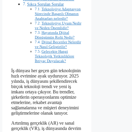
Sıkça Sorulan Sorular
Teknolojiye Adaptasyon
Sürecinde Başarılı Olmanın
Anahtarları nelerdir?
Teknolojiye Uyum Nedir
ve Neden Önemlidir?
Hayatında Dijital
Dönüşümün Rolü Nedir?
Dijital Beceriler Nelerdir
ve Nasıl Geliştirilir?
Gelecekte Hangi
Teknolojik Yetkinliklere
İhtiyaç Duyulacak?
İş dünyası her geçen gün teknolojinin
hızlı evrimine ayak uyduruyor. 2025
yılında, iş dünyasını şekillendirecek
birçok teknoloji trendi ve yeni iş
imkanı ortaya çıkıyor. Bu trendler,
şirketlerin operasyonlarını optimize
etmelerine, rekabet avantajı
sağlamalarına ve müşteri deneyimini
geliştirmelerine olanak tanıyor.
Artırılmış gerçeklik (AR) ve sanal
gerçeklik (VR), iş dünyasında devrim