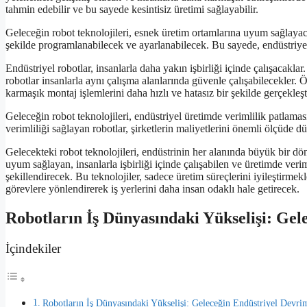
tahmin edebilir ve bu sayede kesintisiz üretimi sağlayabilir.
Geleceğin robot teknolojileri, esnek üretim ortamlarına uyum sağlayacak 
şekilde programlanabilecek ve ayarlanabilecek. Bu sayede, endüstriyel t
Endüstriyel robotlar, insanlarla daha yakın işbirliği içinde çalışacakl
robotlar insanlarla aynı çalışma alanlarında güvenle çalışabilecekler. Ör
karmaşık montaj işlemlerini daha hızlı ve hatasız bir şekilde gerçekleşt
Geleceğin robot teknolojileri, endüstriyel üretimde verimlilik patlaması
verimliliği sağlayan robotlar, şirketlerin maliyetlerini önemli ölçüde 
Gelecekteki robot teknolojileri, endüstrinin her alanında büyük bir d
uyum sağlayan, insanlarla işbirliği içinde çalışabilen ve üretimde verim
şekillendirecek. Bu teknolojiler, sadece üretim süreçlerini iyileştirme
görevlere yönlendirerek iş yerlerini daha insan odaklı hale getirecek.
Robotların İş Dünyasındaki Yükselişi: Gel
İçindekiler
Robotların İş Dünyasındaki Yükselişi: Geleceğin Endüstriyel Devri