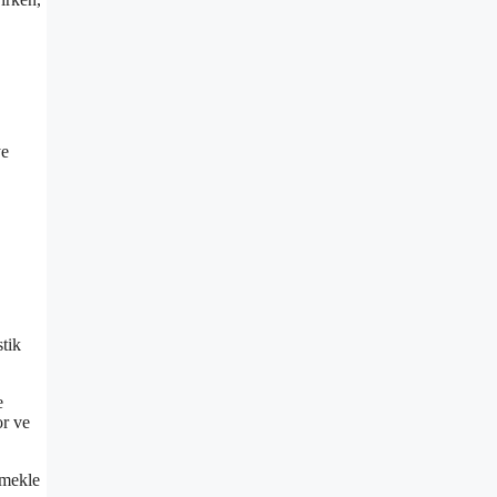
ye
stik
e
or ve
tmekle