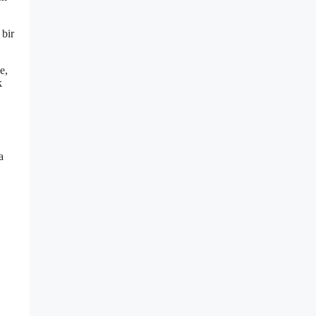
 bir
e,
k
a