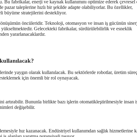
lu. Bu fabrikalar, enerji ve kaynak kullanımını optimize ederek çevresel e
pazar taleplerine hızlı bir şekilde adapte olabiliyorlar. Bu özellikler,
i büyüme stratejilerini destekliyor.
l dönüşümün öncüleridir. Teknoloji, otomasyon ve insan iş gücünün sinerj
i yükseltmektedir. Gelecekteki fabrikalar, sürdürülebilirlik ve esneklik
nden yararlanacaklardır.
 kullanılacak?
ilerinde yaygın olarak kullanılacak. Bu sektörlerde robotlar, üretim süreç
esteklemek için önemli bir rol oynayacak.
 artırabilir. Bununla birlikte bazı işlerin otomatikleştirilmesiyle insan 
inimleri değişebilir.
rlemesiyle hız kazanacak. Endüstriyel kullanımdan sağlık hizmetlerine 
i iş alanları yaratma potansiyeli taşıyor.