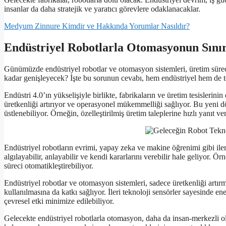
insanlar da daha stratejik ve yaratıcı görevlere odaklanacaklar.
Medyum Zinnure Kimdir ve Hakkında Yorumlar Nasıldır?
Endüstriyel Robotlarla Otomasyonun Sını
Günümüzde endüstriyel robotlar ve otomasyon sistemleri, üretim süreçl
kadar genişleyecek? İşte bu sorunun cevabı, hem endüstriyel hem de te
Endüstri 4.0’ın yükselişiyle birlikte, fabrikaların ve üretim tesislerinin
üretkenliği artırıyor ve operasyonel mükemmelliği sağlıyor. Bu yeni dö
üstlenebiliyor. Örneğin, özelleştirilmiş üretim taleplerine hızlı yanıt ve
Endüstriyel robotların evrimi, yapay zeka ve makine öğrenimi gibi iler
algılayabilir, anlayabilir ve kendi kararlarını verebilir hale geliyor. Ör
süreci otomatikleştirebiliyor.
Endüstriyel robotlar ve otomasyon sistemleri, sadece üretkenliği artır
kullanılmasına da katkı sağlıyor. İleri teknoloji sensörler sayesinde ene
çevresel etki minimize edilebiliyor.
Gelecekte endüstriyel robotlarla otomasyon, daha da insan-merkezli ol