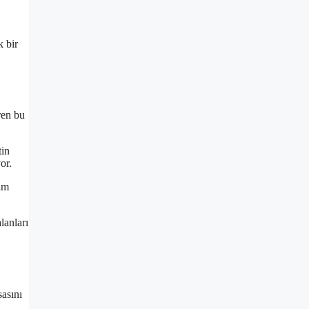
k bir
ren bu
tin
or.
tim
lanları
sasını