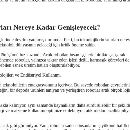
rları Nereye Kadar Genişleyecek?
erinde devrim yaratmış durumda. Peki, bu teknolojilerin sınırları nere
knoloji dünyasının geleceği için kritik öneme sahip.
 dönüşümü hız kazandı. Artık robotlar, insan işçilerle birlikte çalışarak
nemde robotlar, yalnızca tekrar eden işleri değil, karmaşık görevleri de
rebilen esnek üretim hatları oluşturulabiliyor.
i teknolojilerin entegrasyonunu içeriyor. Bu sayede robotlar, çevrelerini
neğin, bir depoda ürünleri tanıyan ve yerleştiren robotlar artık birçok loji
makla kalmıyor, aynı zamanda kaynakların daha sürdürülebilir bir şekild
rji ve malzeme kullanımı optimize edilebiliyor, atık miktarı azaltılabiliy
acak gibi görünüyor. Yani, robotlar sadece insanların iş yükünü hafifle