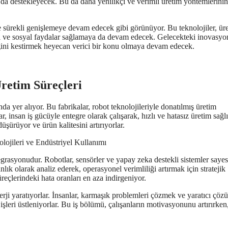
ı da destekleyecek. Bu da daha yenilikçi ve verimli üretim yöntemlerinin
le sürekli genişlemeye devam edecek gibi görünüyor. Bu teknolojiler, ür
 ve sosyal faydalar sağlamaya da devam edecek. Gelecekteki inovasyo
leceğini kestirmek heyecan verici bir konu olmaya devam edecek.
Üretim Süreçleri
 yer alıyor. Bu fabrikalar, robot teknolojileriyle donatılmış üretim
 insan iş gücüyle entegre olarak çalışarak, hızlı ve hatasız üretim sağlı
şürüyor ve ürün kalitesini artırıyorlar.
tegrasyonudur. Robotlar, sensörler ve yapay zeka destekli sistemler saye
anlık olarak analiz ederek, operasyonel verimliliği artırmak için stratejik
üreçlerindeki hata oranları en aza indirgeniyor.
sinerji yaratıyorlar. İnsanlar, karmaşık problemleri çözmek ve yaratıcı çöz
işleri üstleniyorlar. Bu iş bölümü, çalışanların motivasyonunu artırırken