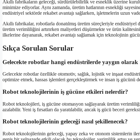
Akıllı fabrikaların geleceği, sürdürülebilirlik ve esneklik üzerine kuru
minimize ediyorlar. Aynı zamanda, üretim hatlarının esnekliği sayesinde 
endüstriyel sektörde rekabet avantajı sağlarken, işletmelerin uzun vadel
Akıllı fabrikalar, robotlarla donatılmış üretim süreçleriyle endüstriye
üretim verimliliğini artırırken maliyetleri düşürmekte ve ürün kalitesin
ilkelerine dayanarak, rekabet avantajı sağlamak için teknolojinin gücü
Sıkça Sorulan Sorular
Gelecekte robotlar hangi endüstrilerde yaygın olarak
Gelecekte robotlar özellikle otomotiv, sağlık, lojistik ve inşaat endüstr
optimize etmek, hassas işlemleri gerçekleştirmek ve insan iş gücünü d
Robot teknolojilerinin iş gücüne etkileri nelerdir?
Robot teknolojileri, iş gücüne otomasyon sağlayarak üretim verimliliğini
azalabilir. Yeni iş fırsatları da yaratılabilir, ancak iş gücü beceri gereks
Robot teknolojilerinin geleceği nasıl şekillenecek?
Robot teknolojilerinin geleceği, yapay zeka ve otonom sistemlerin ile
geniş bir yelpazede etkili olacak bu teknolojiler, verimlilik artışı ve yen