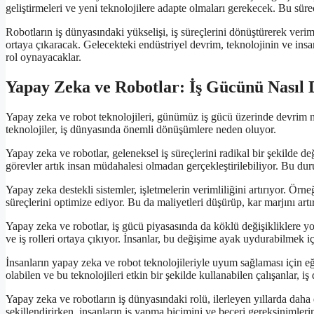
geliştirmeleri ve yeni teknolojilere adapte olmaları gerekecek. Bu sür
Robotların iş dünyasındaki yükselişi, iş süreçlerini dönüştürerek verim
ortaya çıkaracak. Gelecekteki endüstriyel devrim, teknolojinin ve insan
rol oynayacaklar.
Yapay Zeka ve Robotlar: İş Gücünü Nasıl
Yapay zeka ve robot teknolojileri, günümüz iş gücü üzerinde devrim nit
teknolojiler, iş dünyasında önemli dönüşümlere neden oluyor.
Yapay zeka ve robotlar, geleneksel iş süreçlerini radikal bir şekilde d
görevler artık insan müdahalesi olmadan gerçekleştirilebiliyor. Bu dur
Yapay zeka destekli sistemler, işletmelerin verimliliğini artırıyor. Örne
süreçlerini optimize ediyor. Bu da maliyetleri düşürüp, kar marjını artır
Yapay zeka ve robotlar, iş gücü piyasasında da köklü değişikliklere yol
ve iş rolleri ortaya çıkıyor. İnsanlar, bu değişime ayak uydurabilmek i
İnsanların yapay zeka ve robot teknolojileriyle uyum sağlaması için eğ
olabilen ve bu teknolojileri etkin bir şekilde kullanabilen çalışanlar, i
Yapay zeka ve robotların iş dünyasındaki rolü, ilerleyen yıllarda daha
şekillendirirken, insanların iş yapma biçimini ve beceri gereksinimleri