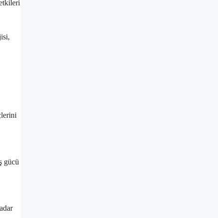
tkileri
isi,
lerini
iş gücü
kadar