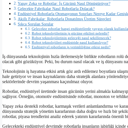
Yapay Zeka ve Robotlar: İş Gücünü Nasıl Dönüştürüyor?
Gelecekte Fabrikalar Nasıl Robotlarla Dolacak?
Endüstriyel Robotlarla Otomasyonun Sınırları Nereye Kadar Genişl
Akıllı Fabrikalar: Robotlarla Donatılmış Üretim Süreçleri
Sıkça Sorulan Sorular
Gelecekte robotlar hangi endüstrilerde yaygın olarak kullanıl
Robot teknolojilerinin iş gücüne etkileri nelerdir?
Robot teknolojilerinin geleceği nasıl şekillenecek?
Robot teknolojileri endüstride nasıl kullanılıyor?
Endüstriyel robotların iş verimliliğine etkisi nedir?
İş dünyasında teknolojinin hızla ilerlemesiyle birlikte robotların rolü 
olacak gibi gözüküyor. Peki, bu durum nasıl olacak ve iş dünyasını na
Teknolojinin iş hayatına etkisi artık göz ardı edilemez boyutlara ulaş
hale getiriyor ve insan kaynaklarını daha stratejik alanlara yönlendiriy
sektörlerinde devrim yaşanması kaçınılmaz oluyor.
Robotlar, endüstriyel üretimde insan gücünün yerini almakla kalmayıp,
sağlıyor. Örneğin, otomotiv endüstrisinde robotlar, monoton ve tehlikeli 
Yapay zeka destekli robotlar, karmaşık verileri anlamlandırma ve karar
dünyasında stratejik yönetim kararlarının daha doğru ve hızlı bir şeki
robotlar, piyasa trendlerini analiz ederek yatırım kararlarında önemli bi
Gelecekteki endüstriyel devrimde robotlarla insanların işbirliği içinde 