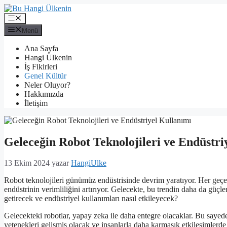
İçeriğe
atla
Menü
Menü
Ana Sayfa
Hangi Ülkenin
İş Fikirleri
Genel Kültür
Neler Oluyor?
Hakkımızda
İletişim
Geleceğin Robot Teknolojileri ve Endüstri
13 Ekim 2024
yazar
HangiUlke
Robot teknolojileri günümüz endüstrisinde devrim yaratıyor. Her geçen
endüstrinin verimliliğini artırıyor. Gelecekte, bu trendin daha da güçl
getirecek ve endüstriyel kullanımları nasıl etkileyecek?
Gelecekteki robotlar, yapay zeka ile daha entegre olacaklar. Bu sayede
yetenekleri gelişmiş olacak ve insanlarla daha karmaşık etkileşimlerde 