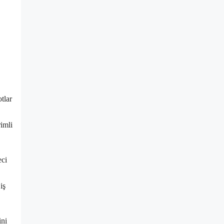
tlar
imli
eci
iş
ini