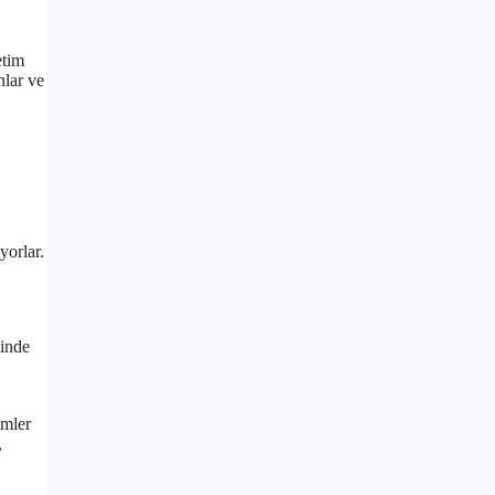
etim
nlar ve
yorlar.
sinde
ümler
,