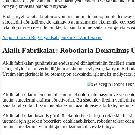
kalmayacak, aynı zamanda insanların yeteneklerini ve yaratıcılıkların
ortaya çıkmasına olanak tanıyacak.
Endüstriyel robotlarla otomasyonun sınırları, teknolojinin ilerlemesiy
süreçlerini dönüştürmekle kalmayıp aynı zamanda ekonomik, çevresel
teknoloji ilerlemeleri ile birlikte, bu sınırların ne kadar ileri gidebi
Yaprak Güzeli Begonya: Bahçenizin En Zarif Sakini
Akıllı Fabrikalar: Robotlarla Donatılmış 
Akıllı fabrikalar, günümüzün endüstriyel dönüşümünün öncüleri arasında
süreçleriyle üretim verimliliğini maksimum seviyeye çıkarıyor. Robotlar,
Üretim süreçlerindeki bu otomasyon sayesinde, işletmeler maliyetleri dü
Akıllı fabrikaların temelini oluşturan teknoloji, otomasyon ve veri en
üretim süreçlerini akıllıca yönetiyorlar. Bu sistemler, üretim verilerini 
kararlar alıyorlar. İnsan müdahalesinin azaltılmasıyla birlikte, üretim s
Akıllı fabrikalar, insan iş gücünü teknolojiyle birleştirerek etkili bir 
üretmek için gereken becerilere odaklanabilirken, robotlar tekrar eden 
üretim süreçlerinin verimliliğini maksimum düzeyde tutuyor.