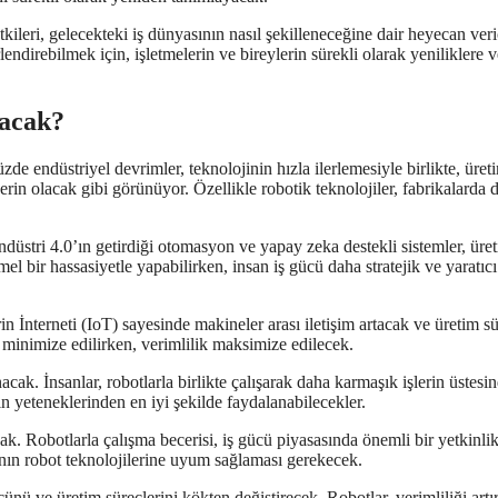
ileri, gelecekteki iş dünyasının nasıl şekilleneceğine dair heyecan veri
ndirebilmek için, işletmelerin ve bireylerin sürekli olarak yeniliklere v
lacak?
e endüstriyel devrimler, teknolojinin hızla ilerlemesiyle birlikte, üret
erin olacak gibi görünüyor. Özellikle robotik teknolojiler, fabrikalarda 
 Endüstri 4.0’ın getirdiği otomasyon ve yapay zeka destekli sistemler, üre
el bir hassasiyetle yapabilirken, insan iş gücü daha stratejik ve yaratıcı
in İnterneti (IoT) sayesinde makineler arası iletişim artacak ve üretim sü
 minimize edilirken, verimlilik maksimize edilecek.
cak. İnsanlar, robotlarla birlikte çalışarak daha karmaşık işlerin üstesi
ın yeteneklerinden en iyi şekilde faydalanabilecekler.
cak. Robotlarla çalışma becerisi, iş gücü piyasasında önemli bir yetkinli
ının robot teknolojilerine uyum sağlaması gerekecek.
ünü ve üretim süreçlerini kökten değiştirecek. Robotlar, verimliliği artı