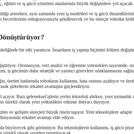
eç, eğitim ve iş gücü yönetimi alanlarında büyük değişimlere yol açacak.
liliği artırırken, aynı zamanda yeni iş modelleri ve iş gücü dinamiklerini
 becerilerinin entegrasyonuyla şekillenecek ve bu süreçte robotlar kriti
 Dönüştürüyor?
eliğinde bir etki yaratıyor. İnsanların iş yapma biçimini kökten değişti
eğiştiriyor. Otomasyon, veri analizi ve öğrenme yetenekleri sayesinde, ru
um, iş gücünün daha stratejik ve yaratıcı görevlere odaklanmasını sağlıy
ğin, üretim hatlarında robotların kullanımı, hata oranını azaltıyor ve üre
arak şirketlerin rekabet avantajını güçlendiriyor.
 açıyor. Bazı geleneksel işlerin yerini teknoloji alırken, yeni uzmanlık a
çin sürekli olarak yeni yetkinlikler edinme ihtiyacı duyuyor.
itim ve gelişim süreçleri büyük önem taşıyor. Yeni teknolojilere adapte
ş dünyasında rekabet avantajı elde ediyor.
 da büyüyecek gibi görünüyor. Bu teknolojilerin kullanımı, iş gücü piya
ni sürekli olarak yeniden tanımlayacak.