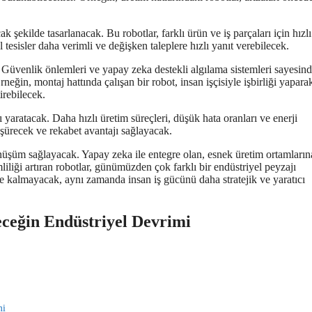
şekilde tasarlanacak. Bu robotlar, farklı ürün ve iş parçaları için hızlı
esisler daha verimli ve değişken taleplere hızlı yanıt verebilecek.
ar. Güvenlik önlemleri ve yapay zeka destekli algılama sistemleri sayesind
neğin, montaj hattında çalışan bir robot, insan işçisiyle işbirliği yapara
irebilecek.
 yaratacak. Daha hızlı üretim süreçleri, düşük hata oranları ve enerji
düşürecek ve rekabet avantajı sağlayacak.
önüşüm sağlayacak. Yapay zeka ile entegre olan, esnek üretim ortamların
liliği artıran robotlar, günümüzden çok farklı bir endüstriyel peyzajı
kle kalmayacak, aynı zamanda insan iş gücünü daha stratejik ve yaratıcı
eceğin Endüstriyel Devrimi
mi