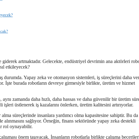
eyecek?
acak?
de giderek artmaktadır. Gelecekte, endüstriyel devrimin ana aktörleri robo
sıl etkileyecek?
mış durumda. Yapay zeka ve otomasyon sistemleri, iş süreçlerini daha ver
or. İşte burada robotların devreye girmesiyle birlikte, üretim ve hizmet
 aynı zamanda daha hızlı, daha hassas ve daha güvenilir bir üretim sür
işleri üstlenerek iş kazalarını önlerken, üretim kalitesini artırıyorlar.
 alma süreçlerinde insanlara yardımcı olma kapasitesine sahiptir. Bu da 
lde alınmasını sağlıyor. Örneğin, finans sektöründe yapay zeka destekli
r rol oynayabilir.
çalışması önem taşıyacak. İnsanların robotlarla birlikte çalışma beceriler