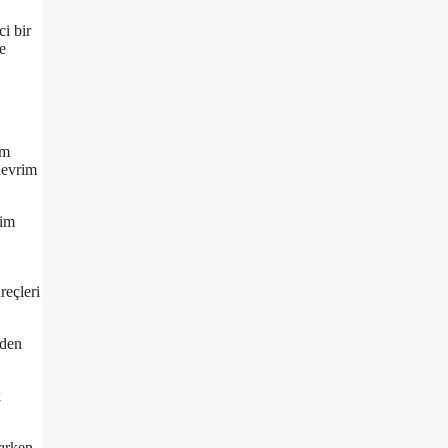
ci bir
e
im
devrim
tim
reçleri
nden
k
rırken,