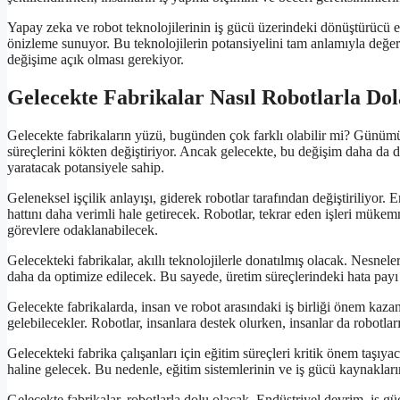
Yapay zeka ve robot teknolojilerinin iş gücü üzerindeki dönüştürücü etk
önizleme sunuyor. Bu teknolojilerin potansiyelini tam anlamıyla değerle
değişime açık olması gerekiyor.
Gelecekte Fabrikalar Nasıl Robotlarla Do
Gelecekte fabrikaların yüzü, bugünden çok farklı olabilir mi? Günümüzd
süreçlerini kökten değiştiriyor. Ancak gelecekte, bu değişim daha da d
yaratacak potansiyele sahip.
Geleneksel işçilik anlayışı, giderek robotlar tarafından değiştiriliyor.
hattını daha verimli hale getirecek. Robotlar, tekrar eden işleri mükemm
görevlere odaklanabilecek.
Gelecekteki fabrikalar, akıllı teknolojilerle donatılmış olacak. Nesneler
daha da optimize edilecek. Bu sayede, üretim süreçlerindeki hata payı
Gelecekte fabrikalarda, insan ve robot arasındaki iş birliği önem kazana
gelebilecekler. Robotlar, insanlara destek olurken, insanlar da robotlar
Gelecekteki fabrika çalışanları için eğitim süreçleri kritik önem taşıya
haline gelecek. Bu nedenle, eğitim sistemlerinin ve iş gücü kaynaklar
Gelecekte fabrikalar, robotlarla dolu olacak. Endüstriyel devrim, iş güc