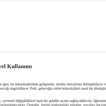
yel Kullanımı
 gün, bu teknolojilerdeki gelişmeler, üretim süreçlerini dönüştürüyor v
eneceği öngörülüyor. Peki, geleceğin robot teknolojileri nasıl bir dönüş
, çevresel değişikliklere hızlı bir şekilde uyum sağlayabilecek, öğrenm
bulunabilecekler. Örneğin, üretim hatlarındaki robotlar, arızaları önced