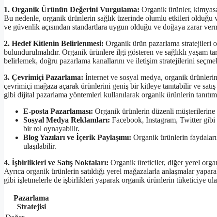
1. Organik Ürünün Değerini Vurgulama:
Organik ürünler, kimyasal
Bu nedenle, organik ürünlerin sağlık üzerinde olumlu etkileri olduğu v
ve güvenlik açısından standartlara uygun olduğu ve doğaya zarar verme
2. Hedef Kitlenin Belirlenmesi:
Organik ürün pazarlama stratejileri ol
bulundurulmalıdır. Organik ürünlere ilgi gösteren ve sağlıklı yaşam ta
belirlemek, doğru pazarlama kanallarını ve iletişim stratejilerini seçme
3. Çevrimiçi Pazarlama:
İnternet ve sosyal medya, organik ürünlerin p
çevrimiçi mağaza açarak ürünlerini geniş bir kitleye tanıtabilir ve sat
gibi dijital pazarlama yöntemleri kullanılarak organik ürünlerin tanıtımı v
E-posta Pazarlaması:
Organik ürünlerin düzenli müşterilerine e
Sosyal Medya Reklamları:
Facebook, Instagram, Twitter gibi 
bir rol oynayabilir.
Blog Yazıları ve İçerik Paylaşımı:
Organik ürünlerin faydaların
ulaşılabilir.
4. İşbirlikleri ve Satış Noktaları:
Organik üreticiler, diğer yerel orga
Ayrıca organik ürünlerin satıldığı yerel mağazalarla anlaşmalar yapara
gibi işletmelerle de işbirlikleri yaparak organik ürünlerin tüketiciye ul
Pazarlama
Stratejisi