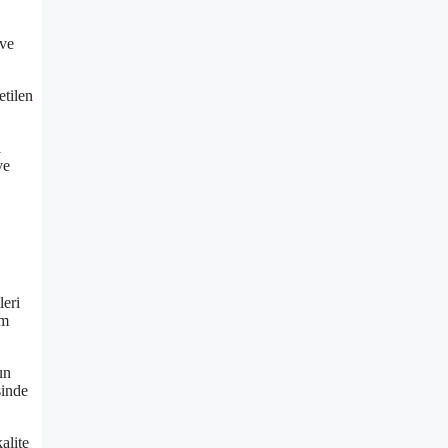
 ve
etilen
ı
ve
leri
ım
un
sinde
alite