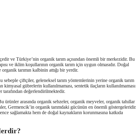
lçedir ve Türkiye’nin organik tarım açısından önemli bir merkezidir. Bu
pısı ve iklim koşullarının organik tarım için uygun olmasıdır. Doğal
organik tarımın kalbinin attığı bir yerdir.
sebeple çiftçiler, geleneksel tarım yöntemlerinin yerine organik tarım
lan kimyasal gübrelerin kullanılmaması, sentetik ilaçların kullanılmaması
r tarafından değerlendirilmektedir.
Bu ürünler arasında organik sebzeler, organik meyveler, organik tahıllar
ünler, Germencik’in organik tarımdaki gücünün en önemli göstergeleridir
güvence sağlamakta hem de doğal kaynakların korunmasına katkıda
lerdir?