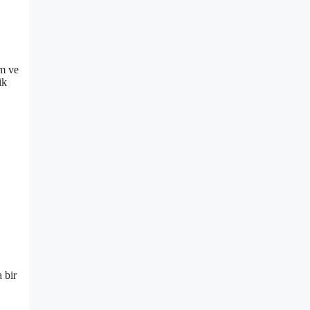
ım ve
ik
 bir