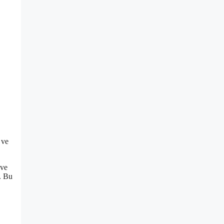
 ve
 ve
. Bu