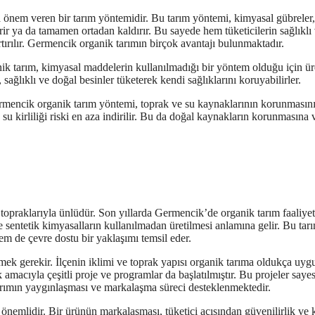
önem veren bir tarım yöntemidir. Bu tarım yöntemi, kimyasal gübreler,
irir ya da tamamen ortadan kaldırır. Bu sayede hem tüketicilerin sağlıklı
artırılır. Germencik organik tarımın birçok avantajı bulunmaktadır.
nik tarım, kimyasal maddelerin kullanılmadığı bir yöntem olduğu için ür
 sağlıklı ve doğal besinler tüketerek kendi sağlıklarını koruyabilirler.
ermencik organik tarım yöntemi, toprak ve su kaynaklarının korunmasın
 su kirliliği riski en aza indirilir. Bu da doğal kaynakların korunmasına 
 topraklarıyla ünlüdür. Son yıllarda Germencik’de organik tarım faaliyet
e sentetik kimyasalların kullanılmadan üretilmesi anlamına gelir. Bu tar
hem de çevre dostu bir yaklaşımı temsil eder.
ek gerekir. İlçenin iklimi ve toprak yapısı organik tarıma oldukça uyg
macıyla çeşitli proje ve programlar da başlatılmıştır. Bu projeler saye
 tarımın yaygınlaşması ve markalaşma süreci desteklenmektedir.
önemlidir. Bir ürünün markalaşması, tüketici açısından güvenilirlik ve k