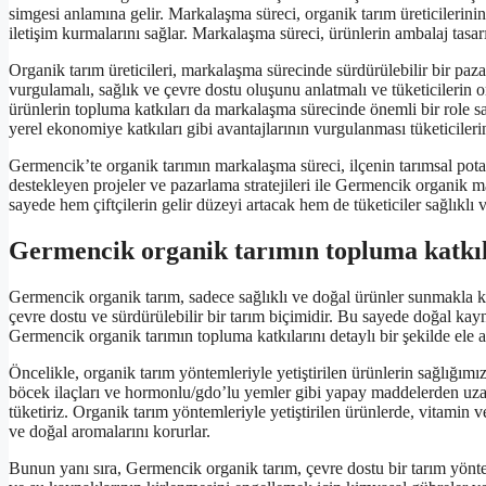
simgesi anlamına gelir. Markalaşma süreci, organik tarım üreticilerinin
iletişim kurmalarını sağlar. Markalaşma süreci, ürünlerin ambalaj tasarı
Organik tarım üreticileri, markalaşma sürecinde sürdürülebilir bir pazar
vurgulamalı, sağlık ve çevre dostu oluşunu anlatmalı ve tüketicilerin o
ürünlerin topluma katkıları da markalaşma sürecinde önemli bir role sah
yerel ekonomiye katkıları gibi avantajlarının vurgulanması tüketicilerin
Germencik’te organik tarımın markalaşma süreci, ilçenin tarımsal potan
destekleyen projeler ve pazarlama stratejileri ile Germencik organik mar
sayede hem çiftçilerin gelir düzeyi artacak hem de tüketiciler sağlıklı 
Germencik organik tarımın topluma katkıl
Germencik organik tarım, sadece sağlıklı ve doğal ürünler sunmakla 
çevre dostu ve sürdürülebilir bir tarım biçimidir. Bu sayede doğal kaynak
Germencik organik tarımın topluma katkılarını detaylı bir şekilde ele a
Öncelikle, organik tarım yöntemleriyle yetiştirilen ürünlerin sağlığımı
böcek ilaçları ve hormonlu/gdo’lu yemler gibi yapay maddelerden uzak d
tüketiriz. Organik tarım yöntemleriyle yetiştirilen ürünlerde, vitamin v
ve doğal aromalarını korurlar.
Bunun yanı sıra, Germencik organik tarım, çevre dostu bir tarım yönt