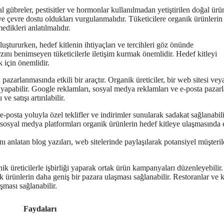
 gübreler, pestisitler ve hormonlar kullanılmadan yetiştirilen doğal ürün
e çevre dostu oldukları vurgulanmalıdır. Tüketicilere organik ürünlerin 
dikleri anlatılmalıdır.
uştururken, hedef kitlenin ihtiyaçları ve tercihleri göz önünde
rzını benimseyen tüketicilerle iletişim kurmak önemlidir. Hedef kitleyi
k için önemlidir.
azarlanmasında etkili bir araçtır. Organik üreticiler, bir web sitesi vey
ış yapabilir. Google reklamları, sosyal medya reklamları ve e-posta pazar
e satışı artırılabilir.
-posta yoluyla özel teklifler ve indirimler sunularak sadakat sağlanabili
sosyal medya platformları organik ürünlerin hedef kitleye ulaşmasında e
ı anlatan blog yazıları, web sitelerinde paylaşılarak potansiyel müşteril
nik üreticilerle işbirliği yaparak ortak ürün kampanyaları düzenleyebilir.
k ürünlerin daha geniş bir pazara ulaşması sağlanabilir. Restoranlar ve k
aşması sağlanabilir.
Faydaları