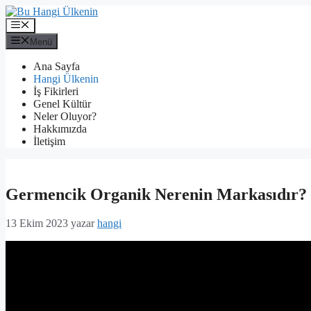
İçeriğe
atla
Menü
Menü
Ana Sayfa
Hangi Ülkenin
İş Fikirleri
Genel Kültür
Neler Oluyor?
Hakkımızda
İletişim
Germencik Organik Nerenin Markasıdır?
13 Ekim 2023
yazar
hangi