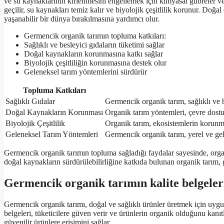
ve su kaynaklarının kirlenmesini engellemek için kimyasal gübreler ve
geçilir, su kaynakları temiz kalır ve biyolojik çeşitlilik korunur. Doğ
yaşanabilir bir dünya bırakılmasına yardımcı olur.
Germencik organik tarımın topluma katkıları:
Sağlıklı ve besleyici gıdaların tüketimi sağlar
Doğal kaynakların korunmasına katkı sağlar
Biyolojik çeşitliliğin korunmasına destek olur
Geleneksel tarım yöntemlerini sürdürür
Topluma Katkıları
Sağlıklı Gıdalar
Germencik organik tarım, sağlıklı ve b
Doğal Kaynakların Korunması
Organik tarım yöntemleri, çevre dostu
Biyolojik Çeşitlilik
Organik tarım, ekosistemlerin korunmas
Geleneksel Tarım Yöntemleri
Germencik organik tarım, yerel ve gel
Germencik organik tarımın topluma sağladığı faydalar sayesinde, orga
doğal kaynakların sürdürülebilirliğine katkıda bulunan organik tarım, g
Germencik organik tarımın kalite belgeler
Germencik organik tarımı, doğal ve sağlıklı ürünler üretmek için uygu
belgeleri, tüketicilere güven verir ve ürünlerin organik olduğunu kanıtl
güvenilir ürünlere erişimini sağlar.