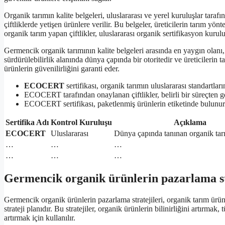
Organik tarımın kalite belgeleri, uluslararası ve yerel kuruluşlar taraf
çiftliklerde yetişen ürünlere verilir. Bu belgeler, üreticilerin tarım yö
organik tarım yapan çiftlikler, uluslararası organik sertifikasyon kurulu
Germencik organik tarımının kalite belgeleri arasında en yaygın olanı
sürdürülebilirlik alanında dünya çapında bir otoritedir ve üreticilerin
ürünlerin güvenilirliğini garanti eder.
ECOCERT
sertifikası, organik tarımın uluslararası standartların
ECOCERT tarafından onaylanan çiftlikler, belirli bir süreçten ge
ECOCERT sertifikası, paketlenmiş ürünlerin etiketinde bulunur 
Sertifika Adı
Kontrol Kuruluşu
Açıklama
ECOCERT
Uluslararası
Dünya çapında tanınan organik tarım
…
…
…
…
…
…
Germencik organik ürünlerin pazarlama st
Germencik organik ürünlerin pazarlama stratejileri, organik tarım ürünle
strateji planıdır. Bu stratejiler, organik ürünlerin bilinirliğini artırma
artırmak için kullanılır.