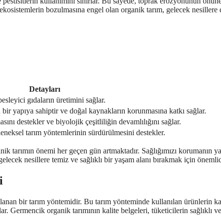
 pestisitlerin kullanımını sınırlar. Bu sayede, toprak erozyonunun önün
al ekosistemlerin bozulmasına engel olan organik tarım, gelecek nesillere
Detayları
esleyici gıdaların üretimini sağlar.
 bir yapıya sahiptir ve doğal kaynakların korunmasına katkı sağlar.
ını destekler ve biyolojik çeşitliliğin devamlılığını sağlar.
eneksel tarım yöntemlerinin sürdürülmesini destekler.
nik tarımın önemi her geçen gün artmaktadır. Sağlığımızı korumanın ya
elecek nesillere temiz ve sağlıklı bir yaşam alanı bırakmak için önemlid
i
lanan bir tarım yöntemidir. Bu tarım yönteminde kullanılan ürünlerin ka
ar. Germencik organik tarımının kalite belgeleri, tüketicilerin sağlıklı v