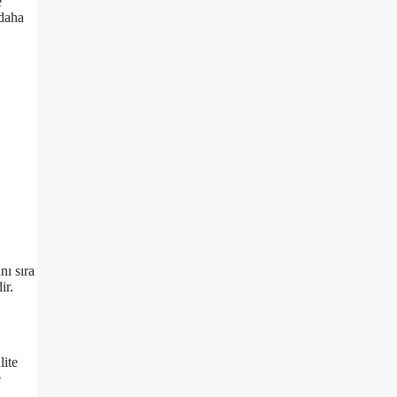
e
 daha
nı sıra
ir.
lite
e