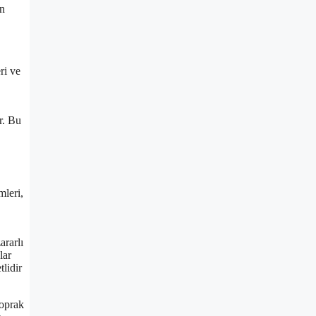
an
ri ve
r. Bu
mleri,
ararlı
lar
tlidir
toprak