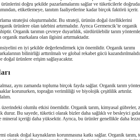
 ürünlerini doğru şekilde pazarlamalarını sağlar ve tüketicilerle doğrud
mından, etiketlemeye, tanıtım faaliyetlerine kadar birçok faktörü içerir.
lama stratejisi oluşturmalıdır. Bu strateji, ürünün doğal özelliklerini
rganik ürünlere olan talebini artırmalıdır. Ayrıca Germencik’te organik
iptir. Organik tarımın çevreye duyarlılık, sürdürülebilir tarım yöntemle
 organik markalara olan ilgisini artırmaktadır.
siyelini en iyi şekilde değerlendirmek için önemlidir. Organik tarımı
kalarının bilinirliği arttırılmalı ve global rekabet gücü kazandırılmalıdı
ve doğal ürünlere erişim sağlayacaktır.
arı
kalmaz, aynı zamanda topluma birçok fayda sağlar. Organik tarım yönte
lar korunurken, toprağın verimliliği ve biyolojik çeşitlilik artırılır.
lalım.
z üzerindeki olumlu etkisi önemlidir. Organik tarım, kimyasal gübreler, z
urur. Bu sayede, tüketici olarak bizler daha sağlıklı ve besleyici gıda
e mineral içeriği daha yüksektir. Ayrıca, bu ürünler genellikle daha lezze
emi olarak doğal kaynakların korunmasına katkı sağlar. Organik tarım, 