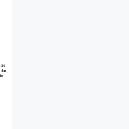
ler
ları,
in