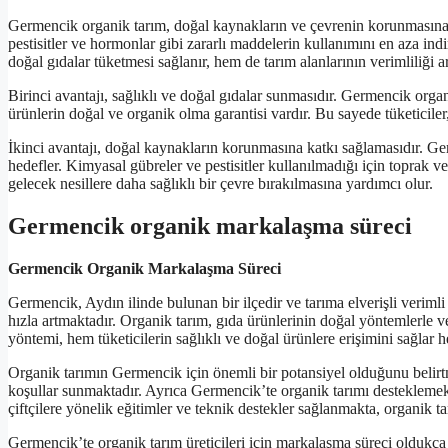
Germencik organik tarım, doğal kaynakların ve çevrenin korunmasına 
pestisitler ve hormonlar gibi zararlı maddelerin kullanımını en aza ind
doğal gıdalar tüketmesi sağlanır, hem de tarım alanlarının verimliliği 
Birinci avantajı, sağlıklı ve doğal gıdalar sunmasıdır. Germencik orga
ürünlerin doğal ve organik olma garantisi vardır. Bu sayede tüketiciler,
İkinci avantajı, doğal kaynakların korunmasına katkı sağlamasıdır. G
hedefler. Kimyasal gübreler ve pestisitler kullanılmadığı için toprak ve
gelecek nesillere daha sağlıklı bir çevre bırakılmasına yardımcı olur.
Germencik organik markalaşma süreci
Germencik Organik Markalaşma Süreci
Germencik, Aydın ilinde bulunan bir ilçedir ve tarıma elverişli verimli
hızla artmaktadır. Organik tarım, gıda ürünlerinin doğal yöntemlerle v
yöntemi, hem tüketicilerin sağlıklı ve doğal ürünlere erişimini sağlar 
Organik tarımın Germencik için önemli bir potansiyel olduğunu belirtm
koşullar sunmaktadır. Ayrıca Germencik’te organik tarımı desteklemek a
çiftçilere yönelik eğitimler ve teknik destekler sağlanmakta, organik
Germencik’te organik tarım üreticileri için markalaşma süreci oldukça 