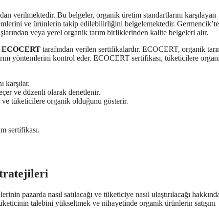
ından verilmektedir. Bu belgeler, organik üretim standartlarını karşılayan
ntemlerini ve ürünlerin takip edilebilirliğini belgelemektedir. Germencik’te
şlarından veya yerel organik tarım birliklerinden kalite belgeleri alır.
,
ECOCERT
tarafından verilen sertifikalardır. ECOCERT, organik tar
 tarım yöntemlerini kontrol eder. ECOCERT sertifikası, tüketicilere organ
ı karşılar.
çer ve düzenli olarak denetlenir.
ve tüketicilere organik olduğunu gösterir.
 sertifikası.
ratejileri
rinin pazarda nasıl satılacağı ve tüketiciye nasıl ulaştırılacağı hakkında
k, tüketicinin talebini yükseltmek ve nihayetinde organik ürünlerin satışını