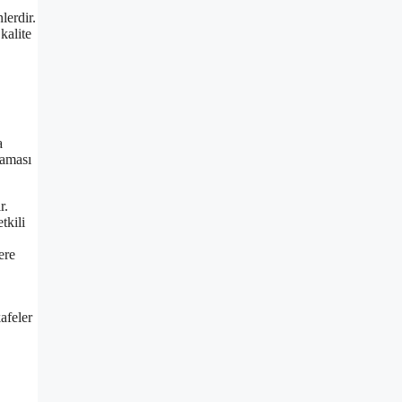
lerdir.
kalite
a
laması
r.
tkili
ere
afeler