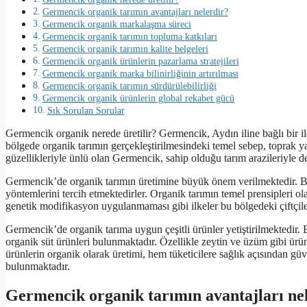
Germencik organik tarımın avantajları nelerdir?
Germencik organik markalaşma süreci
Germencik organik tarımın topluma katkıları
Germencik organik tarımın kalite belgeleri
Germencik organik ürünlerin pazarlama stratejileri
Germencik organik marka bilinirliğinin artırılması
Germencik organik tarımın sürdürülebilirliği
Germencik organik ürünlerin global rekabet gücü
Sık Sorulan Sorular
Germencik organik nerede üretilir? Germencik, Aydın iline bağlı bir i
bölgede organik tarımın gerçekleştirilmesindeki temel sebep, toprak ya
güzellikleriyle ünlü olan Germencik, sahip olduğu tarım arazileriyle de 
Germencik’de organik tarımın üretimine büyük önem verilmektedir. Bu 
yöntemlerini tercih etmektedirler. Organik tarımın temel prensipleri o
genetik modifikasyon uygulanmaması gibi ilkeler bu bölgedeki çiftçile
Germencik’de organik tarıma uygun çeşitli ürünler yetiştirilmektedir. 
organik süt ürünleri bulunmaktadır. Özellikle zeytin ve üzüm gibi ür
ürünlerin organik olarak üretimi, hem tüketicilere sağlık açısından 
bulunmaktadır.
Germencik organik tarımın avantajları ne