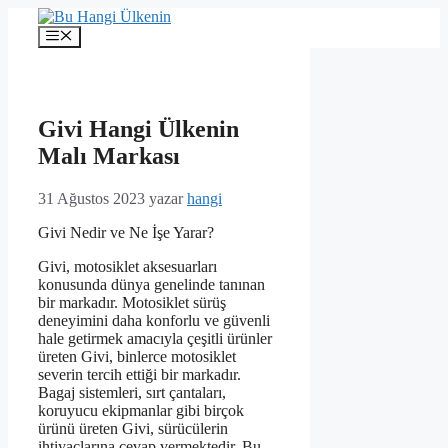
İçeriğe
atla
Menü
Givi Hangi Ülkenin
Malı Markası
31 Ağustos 2023
yazar
hangi
Givi Nedir ve Ne İşe Yarar?
Givi, motosiklet aksesuarları
konusunda dünya genelinde tanınan
bir markadır. Motosiklet sürüş
deneyimini daha konforlu ve güvenli
hale getirmek amacıyla çeşitli ürünler
üreten Givi, binlerce motosiklet
severin tercih ettiği bir markadır.
Bagaj sistemleri, sırt çantaları,
koruyucu ekipmanlar gibi birçok
ürünü üreten Givi, sürücülerin
ihtiyaçlarına cevap vermektedir. Bu