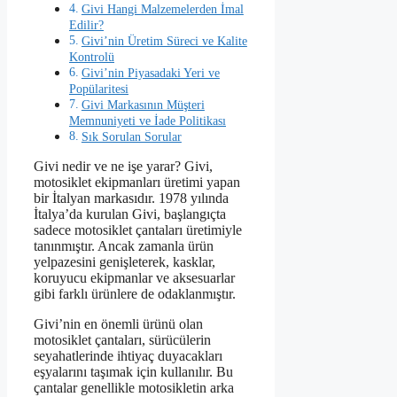
Givi Hangi Malzemelerden İmal
Edilir?
Givi’nin Üretim Süreci ve Kalite
Kontrolü
Givi’nin Piyasadaki Yeri ve
Popülaritesi
Givi Markasının Müşteri
Memnuniyeti ve İade Politikası
Sık Sorulan Sorular
Givi nedir ve ne işe yarar? Givi,
motosiklet ekipmanları üretimi yapan
bir İtalyan markasıdır. 1978 yılında
İtalya’da kurulan Givi, başlangıçta
sadece motosiklet çantaları üretimiyle
tanınmıştır. Ancak zamanla ürün
yelpazesini genişleterek, kasklar,
koruyucu ekipmanlar ve aksesuarlar
gibi farklı ürünlere de odaklanmıştır.
Givi’nin en önemli ürünü olan
motosiklet çantaları, sürücülerin
seyahatlerinde ihtiyaç duyacakları
eşyalarını taşımak için kullanılır. Bu
çantalar genellikle motosikletin arka