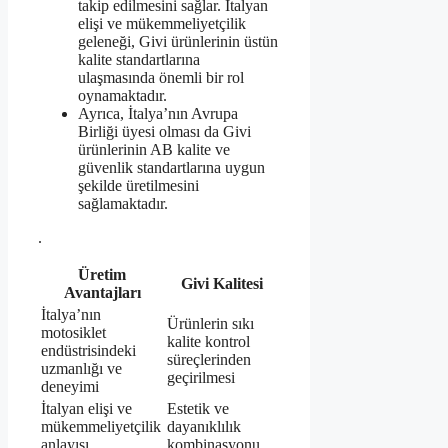
takip edilmesini sağlar. İtalyan
elişi ve mükemmeliyetçilik
geleneği, Givi ürünlerinin üstün
kalite standartlarına
ulaşmasında önemli bir rol
oynamaktadır.
Ayrıca, İtalya’nın Avrupa
Birliği üyesi olması da Givi
ürünlerinin AB kalite ve
güvenlik standartlarına uygun
şekilde üretilmesini
sağlamaktadır.
.
Üretim
Givi Kalitesi
Avantajları
İtalya’nın
Ürünlerin sıkı
motosiklet
kalite kontrol
endüstrisindeki
süreçlerinden
uzmanlığı ve
geçirilmesi
deneyimi
İtalyan elişi ve
Estetik ve
mükemmeliyetçilik
dayanıklılık
anlayışı
kombinasyonu