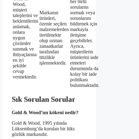
her türlü
Wood,
sorularını
müşteri
Markanın
sormak veya
taleplerini ve
ürünleri,
sorunlarını
beklentilerini
özenle seçilen
bildirmek için
anlamak,
malzemelerden
markayla
onlara
üretilmekte
iletişime
uygun
olup uzman
geçebilirler.
çözümler
zanaatkarlar
Ayrıca,
sunmak ve
tarafından
müşterilerin
ihtiyaçlarına
titizlikle
ürünlerini iade
en iyi
işlenmektedir.
etmeleri
şekilde
durumunda da
cevap
kolay bir iade
vermektedir.
politikası
bulunmaktadır.
Sık Sorulan Sorular
Gold & Wood’un kökeni nedir?
Gold & Wood, 1995 yılında
Lüksemburg’da kurulan bir lüks
gözlük markasıdır.