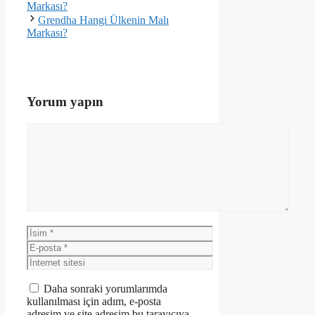
Markası?
Grendha Hangi Ülkenin Malı
Markası?
Yorum yapın
Yorum
İsim
E-
posta
İnternet
sitesi
Daha sonraki yorumlarımda
kullanılması için adım, e-posta
adresim ve site adresim bu tarayıcıya