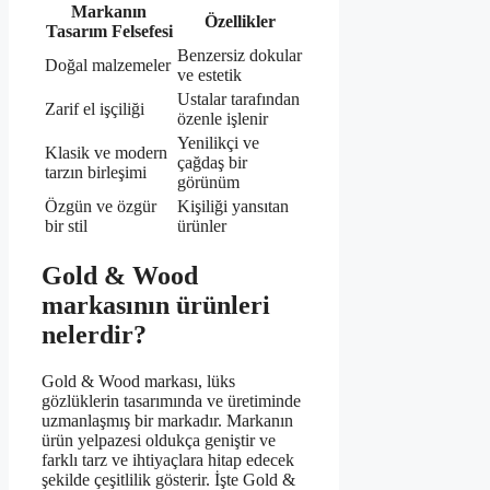
Markanın
Özellikler
Tasarım Felsefesi
Benzersiz dokular
Doğal malzemeler
ve estetik
Ustalar tarafından
Zarif el işçiliği
özenle işlenir
Yenilikçi ve
Klasik ve modern
çağdaş bir
tarzın birleşimi
görünüm
Özgün ve özgür
Kişiliği yansıtan
bir stil
ürünler
Gold & Wood
markasının ürünleri
nelerdir?
Gold & Wood markası, lüks
gözlüklerin tasarımında ve üretiminde
uzmanlaşmış bir markadır. Markanın
ürün yelpazesi oldukça geniştir ve
farklı tarz ve ihtiyaçlara hitap edecek
şekilde çeşitlilik gösterir. İşte Gold &