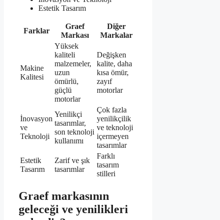
Estetik Tasarım
Graef
Diğer
Farklar
Markası
Markalar
Yüksek
kaliteli
Değişken
malzemeler,
kalite, daha
Makine
uzun
kısa ömür,
Kalitesi
ömürlü,
zayıf
güçlü
motorlar
motorlar
Çok fazla
Yenilikçi
İnovasyon
yenilikçilik
tasarımlar,
ve
ve teknoloji
son teknoloji
Teknoloji
içermeyen
kullanımı
tasarımlar
Farklı
Estetik
Zarif ve şık
tasarım
Tasarım
tasarımlar
stilleri
Graef markasının
geleceği ve yenilikleri