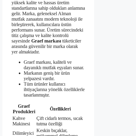
yüksek kalite ve hassas üretim
standartlarına sahip oldukları anlamına
gelir. Marka, geleneksel Alman
mutfak zanaatını modern teknoloji ile
birleştirerek, kullanıcılara üstün
performans sunar. Üretim sürecindeki
titiz çalışma ve kalite kontrolü
sayesinde
Graef markası
tüketiciler
arasında güvenilir bir marka olarak
yer almaktadır.
Graef markası, kaliteli ve
dayanıklı mutfak eşyaları sunar.
Markanın geniş bir ürün
yelpazesi vardır.
Tüm ürünler kullanıcı
ihtiyaçlarına yönelik özelliklerle
tasarlanmıştır.
Graef
Özellikleri
Produkleri
Kahve
Çift cidarlı termos, sıcak
Makinesi
tutma özelliği
Keskin bıçaklar,
Dilimleyici
mükemmel dilimleme