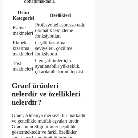
donatılmaktadır.
Ürün
Özellikleri
Kategorisi
Profesyonel espresso tadı,
Kahve
otomatik temizleme
makineleri
fonksiyonları
Ekmek
Çeşitli kızartma
kızartma
seviyeleri, çözülme
makineleri
fonksiyonu
Geniş dilimler için
Tost
ayarlanabilir yükseklik,
makineleri
çıkarılabilir kırıntı tepsisi
Graef ürünleri
nelerdir ve özellikleri
nelerdir?
Graef, Almanya merkezli bir markadır
ve genellikle mutfak eşyaları üretir.
Graef’ın ürettiği ürünler çeşitlilik
göstermektedir ve farklı özellikler
sunar. markanın ürettiği ürünler