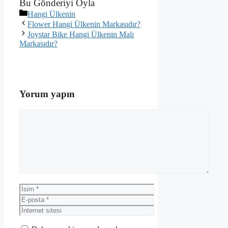
Bu Gönderiyi Oyla
Kategoriler
Hangi Ülkenin
Flower Hangi Ülkenin Markasıdır?
Joystar Bike Hangi Ülkenin Malı
Markasıdır?
Yorum yapın
Yorum
İsim
E-
posta
İnternet
sitesi