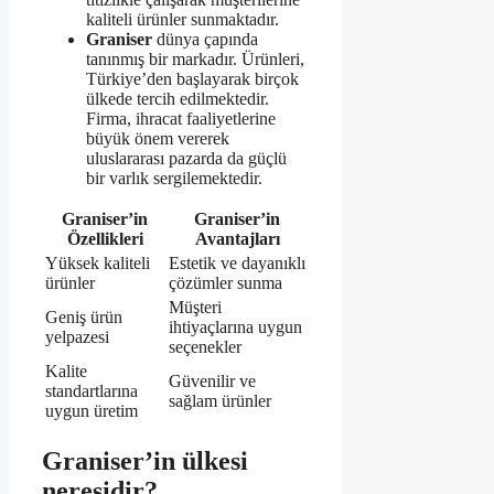
kaliteli ürünler sunmaktadır.
Graniser
dünya çapında
tanınmış bir markadır. Ürünleri,
Türkiye’den başlayarak birçok
ülkede tercih edilmektedir.
Firma, ihracat faaliyetlerine
büyük önem vererek
uluslararası pazarda da güçlü
bir varlık sergilemektedir.
Graniser’in
Graniser’in
Özellikleri
Avantajları
Yüksek kaliteli
Estetik ve dayanıklı
ürünler
çözümler sunma
Müşteri
Geniş ürün
ihtiyaçlarına uygun
yelpazesi
seçenekler
Kalite
Güvenilir ve
standartlarına
sağlam ürünler
uygun üretim
Graniser’in ülkesi
neresidir?