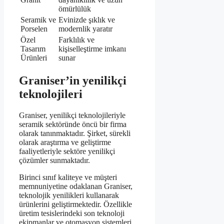
ömürlülük
Seramik ve
Evinizde şıklık ve
Porselen
modernlik yaratır
Özel
Farklılık ve
Tasarım
kişiselleştirme imkanı
Ürünleri
sunar
Graniser’in yenilikçi
teknolojileri
Graniser, yenilikçi teknolojileriyle
seramik sektöründe öncü bir firma
olarak tanınmaktadır. Şirket, sürekli
olarak araştırma ve geliştirme
faaliyetleriyle sektöre yenilikçi
çözümler sunmaktadır.
Birinci sınıf kaliteye ve müşteri
memnuniyetine odaklanan Graniser,
teknolojik yenilikleri kullanarak
ürünlerini geliştirmektedir. Özellikle
üretim tesislerindeki son teknoloji
ekipmanlar ve otomasyon sistemleri,