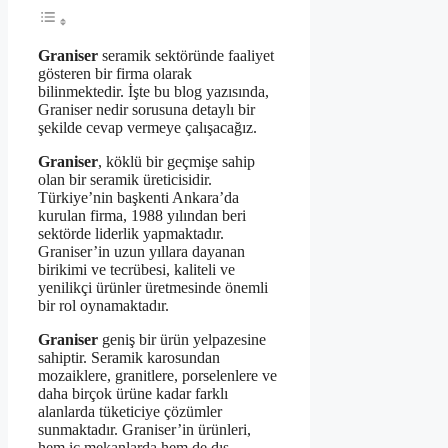
Graniser
seramik sektöründe faaliyet
gösteren bir firma olarak
bilinmektedir. İşte bu blog yazısında,
Graniser nedir sorusuna detaylı bir
şekilde cevap vermeye çalışacağız.
Graniser
, köklü bir geçmişe sahip
olan bir seramik üreticisidir.
Türkiye’nin başkenti Ankara’da
kurulan firma, 1988 yılından beri
sektörde liderlik yapmaktadır.
Graniser’in uzun yıllara dayanan
birikimi ve tecrübesi, kaliteli ve
yenilikçi ürünler üretmesinde önemli
bir rol oynamaktadır.
Graniser
geniş bir ürün yelpazesine
sahiptir. Seramik karosundan
mozaiklere, granitlere, porselenlere ve
daha birçok ürüne kadar farklı
alanlarda tüketiciye çözümler
sunmaktadır. Graniser’in ürünleri,
hem iç mekanlarda hem de dış