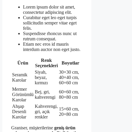
Lorem ipsum dolor sit amet,
consectetur adipiscing elit.
Curabitur eget leo eget turpis
sollicitudin semper vitae eget
felis.
Suspendisse rhoncus nunc ut
rutrum consequat.
Etiam nec eros id mauris
interdum auctor non eget justo.
Renk
Ürün
Boyutlar
Seçenekleri
Siyah,
30×30 cm,
Seramik
beyaz,
40×40 cm,
Karolar
kırmızı
60×60 cm
Mermer
Bej, gri,
60×60 cm,
Görünümlü
kahverengi
80×80 cm
Karolar
Ahşap
Kahverengi,
15×60 cm,
Desenli
gri, açık
20×80 cm
Karolar
renkler
Graniser, müşterilerine
geniş ürün