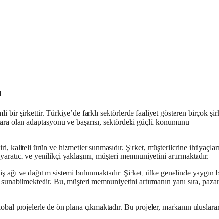
ı
bir şirkettir. Türkiye’de farklı sektörlerde faaliyet gösteren birçok şir
azara olan adaptasyonu ve başarısı, sektördeki güçlü konumunu
, kaliteli ürün ve hizmetler sunmasıdır. Şirket, müşterilerine ihtiyaçlar
 yaratıcı ve yenilikçi yaklaşımı, müşteri memnuniyetini artırmaktadır.
iş ağı ve dağıtım sistemi bulunmaktadır. Şirket, ülke genelinde yaygın b
met sunabilmektedir. Bu, müşteri memnuniyetini artırmanın yanı sıra, paza
lobal projelerle de ön plana çıkmaktadır. Bu projeler, markanın uluslarar