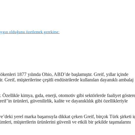
aygın olduğunu özetlemek gerekirse:
 kökenleri 1877 yılında Ohio, ABD’de başlamıştır. Greif, yıllar içinde
 Greif, müşterilerine çeşitli endüstrilerde kullanılan dayanıklı ambalaj
 Özellikle kimya, gıda, enerji, otomotiv gibi sektörlerde faaliyet göster
f’in ürünleri, güvenilirlik, kalite ve dayanıklılık gibi özellikleriyle
ye’deki yerel marka başarısıyla dikkat çeken Greif, birçok Türk şirketi i
eri, müşterilerin ürünlerini güvenli ve etkili bir şekilde taşımalarını