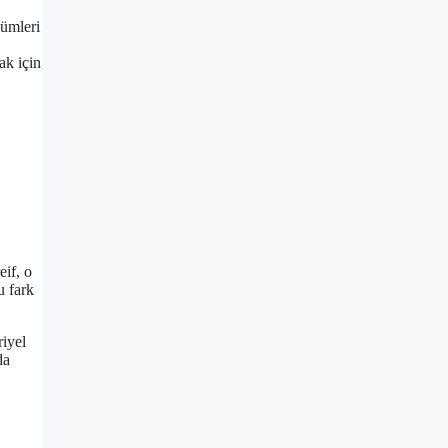
zümleri
ak için
eif, o
u fark
riyel
da