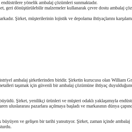
lı endüstrilere yönelik ambalaj çözümleri sunmaktadır.
rket, geri dönüştürülebilir malzemeler kullanarak çevre dostu ambalaj çö
kadır. Şirket, müşterilerinin lojistik ve depolama ihtiyaçlarını karşılam
iyel ambalaj şirketlerinden biridir. Şirketin kurucusu olan William Gr
talleri taşımak için güvenli bir ambalaj çözümüne ihtiyaç duyulduğun
üyüdü. Şirket, yenilikçi ürünleri ve müşteri odaklı yaklaşımıyla endüst
aren uluslararası pazarlara açılmaya başladı ve markasının dünya çapın
büyüyen ve gelişen bir tarihi yansıtıyor. Şirket, zaman içinde ambalaj
şturdu.