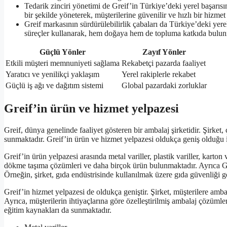
Tedarik zinciri yönetimi de Greif’in Türkiye’deki yerel başarısın
bir şekilde yöneterek, müşterilerine güvenilir ve hızlı bir hizme
Greif markasının sürdürülebilirlik çabaları da Türkiye’deki yerel
süreçler kullanarak, hem doğaya hem de topluma katkıda bulun
Güçlü Yönler
Zayıf Yönler
Etkili müşteri memnuniyeti sağlama
Rekabetçi pazarda faaliyet
Yaratıcı ve yenilikçi yaklaşım
Yerel rakiplerle rekabet
Güçlü iş ağı ve dağıtım sistemi
Global pazardaki zorluklar
Greif’in ürün ve hizmet yelpazesi
Greif, dünya genelinde faaliyet gösteren bir ambalaj şirketidir. Şirket, ç
sunmaktadır. Greif’in ürün ve hizmet yelpazesi oldukça geniş olduğu iç
Greif’in ürün yelpazesi arasında metal variller, plastik variller, karton v
dökme taşıma çözümleri ve daha birçok ürün bulunmaktadır. Ayrıca Grei
Örneğin, şirket, gıda endüstrisinde kullanılmak üzere gıda güvenliği ge
Greif’in hizmet yelpazesi de oldukça geniştir. Şirket, müşterilere am
Ayrıca, müşterilerin ihtiyaçlarına göre özelleştirilmiş ambalaj çözümler
eğitim kaynakları da sunmaktadır.