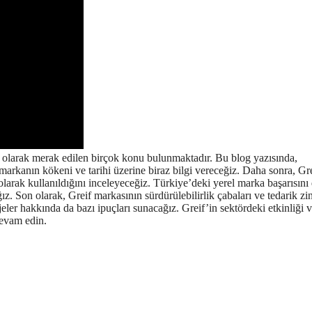
li olarak merak edilen birçok konu bulunmaktadır. Bu blog yazısında,
markanın kökeni ve tarihi üzerine biraz bilgi vereceğiz. Daha sonra, Gre
arak kullanıldığını inceleyeceğiz. Türkiye’deki yerel marka başarısını
z. Son olarak, Greif markasının sürdürülebilirlik çabaları ve tedarik zin
jeler hakkında da bazı ipuçları sunacağız. Greif’in sektördeki etkinliği 
devam edin.