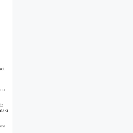
ket,
ına
ir
rdaki
ası