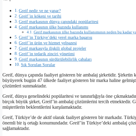
Greif nedir ve ne yapar?
Greif’in kökeni ve tarihi
Greif markasının dünya çapındaki popülaritesi
Greif markasının ülke bazında kullanımı
Greif markasının ülke bazında kullanımının neden bu kadar y
Greif’in Türkiye’deki yerel marka başarısı
Greif’in ürün ve hizmet yelpazesi
Greif markasıyla ilişkili global projeler
Greif’in tedarik zinciri yönetimi
Greif markasının sürdürülebilirlik çabaları
Sık Sorulan Sorular
Greif, dünya çapında faaliyet gösteren bir ambalaj şirketidir. Şirketin
büyüyerek bugün 47 ülkede faaliyet gösteren bir marka haline gelmiştir.
çözümleri sunmaktadır.
Greif, dünya genelindeki popülaritesi ve tanınırlığıyla öne çıkmaktadır.
birçok büyük şirket, Greif’in ambalaj çözümlerini tercih etmektedir. Grei
müşterilerin beklentilerini karşılamaktadır.
Greif, Türkiye’de de aktif olarak faaliyet gösteren bir markadır. Türki
önemli bir iş ortağı konumundadır. Greif’in Türkiye’deki ambalaj çözüml
sağlamaktadır.