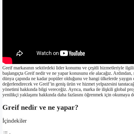
Greif markasının sektördeki lider konumu ve çeşitli hizmetleriyle ilgi
başlangıçta Greif nedir ve ne yapar konusunu ele alacağız. Ardından, 
dünya çapında ne kadar popüler olduğunu ve hangi ülkelerde yaygın ol
değerlendirecek ve Greif’in geniş ürün ve hizmet yelpazesini tanıtacağı
yönetimi hakkında bilgi vereceğiz. Ayrıca, marka ile ilişkili global pro
yenilikçi yaklaşımı hakkında daha fazlasını öğrenmek için okumaya 
Greif nedir ve ne yapar?
İçindekiler