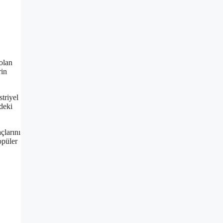
 olan
rin
striyel
rdeki
çlarını
opüler