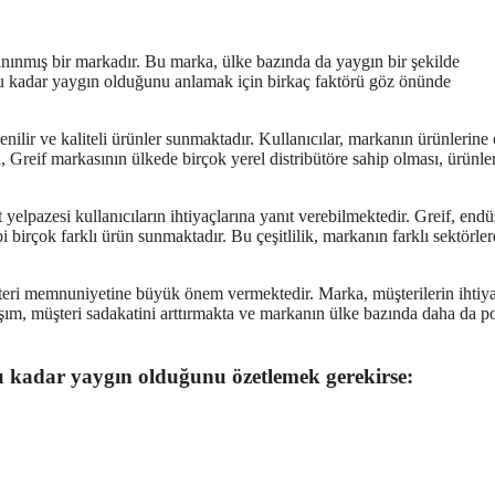
tanınmış bir markadır. Bu marka, ülke bazında da yaygın bir şekilde
bu kadar yaygın olduğunu anlamak için birkaç faktörü göz önünde
enilir ve kaliteli ürünler sunmaktadır. Kullanıcılar, markanın ürünlerine
, Greif markasının ülkede birçok yerel distribütöre sahip olması, ürünle
 yelpazesi kullanıcıların ihtiyaçlarına yanıt verebilmektedir. Greif, endü
i birçok farklı ürün sunmaktadır. Bu çeşitlilik, markanın farklı sektörle
teri memnuniyetine büyük önem vermektedir. Marka, müşterilerin ihtiya
ım, müşteri sadakatini arttırmakta ve markanın ülke bazında daha da p
u kadar yaygın olduğunu özetlemek gerekirse: