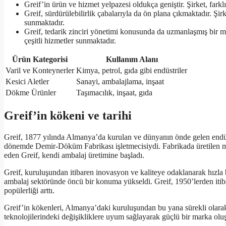
Greif’in ürün ve hizmet yelpazesi oldukça geniştir. Şirket, fark
Greif, sürdürülebilirlik çabalarıyla da ön plana çıkmaktadır. Şi
sunmaktadır.
Greif, tedarik zinciri yönetimi konusunda da uzmanlaşmış bir mar
çeşitli hizmetler sunmaktadır.
Ürün Kategorisi
Kullanım Alanı
Varil ve Konteynerler
Kimya, petrol, gıda gibi endüstriler
Kesici Aletler
Sanayi, ambalajlama, inşaat
Dökme Ürünler
Taşımacılık, inşaat, gıda
Greif’in kökeni ve tarihi
Greif, 1877 yılında Almanya’da kurulan ve dünyanın önde gelen endüstr
dönemde Demir-Döküm Fabrikası işletmecisiydi. Fabrikada üretilen me
eden Greif, kendi ambalaj üretimine başladı.
Greif, kuruluşundan itibaren inovasyon ve kaliteye odaklanarak hızla b
ambalaj sektöründe öncü bir konuma yükseldi. Greif, 1950’lerden itib
popülerliği arttı.
Greif’in kökenleri, Almanya’daki kuruluşundan bu yana sürekli olarak 
teknolojilerindeki değişikliklere uyum sağlayarak güçlü bir marka olu