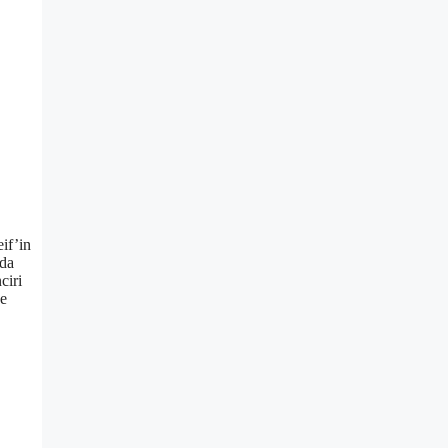
if’in
 da
ciri
ve