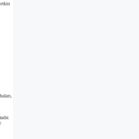
 etkin
baları,
adır.
e