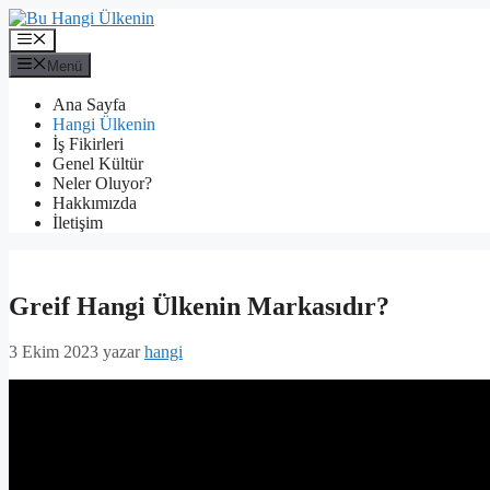
İçeriğe
atla
Menü
Menü
Ana Sayfa
Hangi Ülkenin
İş Fikirleri
Genel Kültür
Neler Oluyor?
Hakkımızda
İletişim
Greif Hangi Ülkenin Markasıdır?
3 Ekim 2023
yazar
hangi