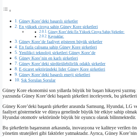
Güney Kore’deki başarılı şirketler
En yüksek ciroya sahip Güney Kore şirketleri
Güney Kore’deki En Yüksek Ciroya Sahip Şirketler:
Kaynaklar:
Güney Kore’de faaliyet gösteren büyük şirketler
En fazla çalışana sahip Güney Kore şirketleri
Yenilikçi teknoloji şirketleri Güney Kore’de
Güney Kore’nin en karlı şirketleri
Güney Kore’deki sürdürülebilirlik odaklı şirketler
E-ticaret sektöründeki lider Güney Kore şirketleri
Güney Kore’deki başarılı enerji şirketleri
Sık Sorulan Sorular
Güney Kore ekonomisi son yıllarda büyük bir başarı hikayesi yazmış 
yazısında Güney Kore’deki başarılı şirketleri inceleyerek, bu şirketlerin
Güney Kore’deki başarılı şirketler arasında Samsung, Hyundai, LG ve S
faaliyet göstermekte ve dünya genelinde büyük bir etkiye sahip olma
Hyundai otomotiv sektöründe büyük bir oyuncu olarak bilinmektedir.
Bu şirketlerin başarısının arkasında, inovasyona ve kaliteye verilen ön
yönetim stratejileri gibi faktörler yatmaktadır. Ayrıca, Güney Kore’nin