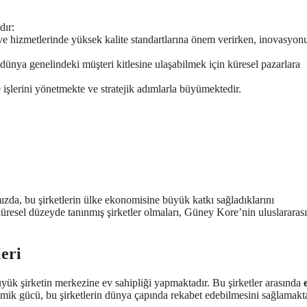
dır:
 ve hizmetlerinde yüksek kalite standartlarına önem verirken, inovasyon
 dünya genelindeki müşteri kitlesine ulaşabilmek için küresel pazarlara
le işlerini yönetmekte ve stratejik adımlarla büyümektedir.
mızda, bu şirketlerin ülke ekonomisine büyük katkı sağladıklarını
küresel düzeyde tanınmış şirketler olmaları, Güney Kore’nin uluslararası
eri
ük şirketin merkezine ev sahipliği yapmaktadır. Bu şirketler arasında
ik gücü, bu şirketlerin dünya çapında rekabet edebilmesini sağlamakta