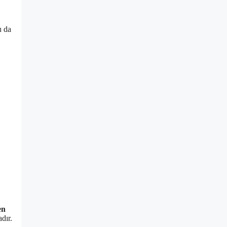
u da
en
dır.