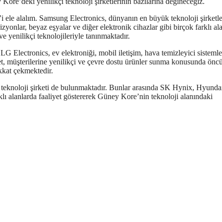
Kore’deki yenilikçi teknoloji şirketlerinin bazılarına değineceğiz.
 ele alalım. Samsung Electronics, dünyanın en büyük teknoloji şirketl
evizyonlar, beyaz eşyalar ve diğer elektronik cihazlar gibi birçok farklı a
e yenilikçi teknolojileriyle tanınmaktadır.
LG Electronics, ev elektroniği, mobil iletişim, hava temizleyici sistemle
rket, müşterilerine yenilikçi ve çevre dostu ürünler sunma konusunda önc
ikkat çekmektedir.
i teknoloji şirketi de bulunmaktadır. Bunlar arasında SK Hynix, Hyunda
rklı alanlarda faaliyet göstererek Güney Kore’nin teknoloji alanındaki