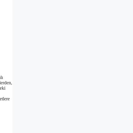
lı
lerden,
eki
etlere