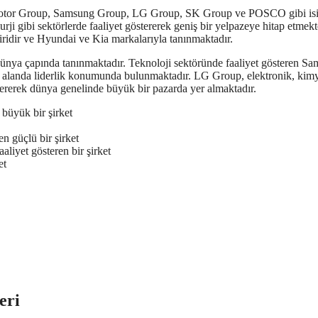
i Motor Group, Samsung Group, LG Group, SK Group ve POSCO gibi is
urji gibi sektörlerde faaliyet göstererek geniş bir yelpazeye hitap etmekt
idir ve Hyundai ve Kia markalarıyla tanınmaktadır.
ünya çapında tanınmaktadır. Teknoloji sektöründe faaliyet gösteren Sa
çok alanda liderlik konumunda bulunmaktadır. LG Group, elektronik, kim
östererek dünya genelinde büyük bir pazarda yer almaktadır.
büyük bir şirket
n güçlü bir şirket
liyet gösteren bir şirket
et
eri