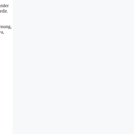
imler
edir.
msung,
ya,