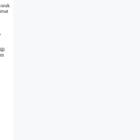
yarak
ırsat
,
iği
um