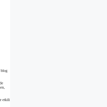
 blog
rde
ken,
 etkili