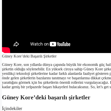
Güney Kore’deki Başarılı Şirketler
Güney Kore, son yıllarda dünya çapında büyük bir ekonomik güç haline 
şirketin olduğu söylenebilir. En yüksek ciroya sahip Güney Kore şirketle
yenilikçi teknoloji şirketlerine kadar farklı alanlarda faaliyet göster
önde gelen şirketlerin bazılarını tanıtmayı ve başarılarına dikkat çek
yarattığını görmek için bu şirketlerin önemli rollerini vurgulayacağız. E
kadar geniş bir yelpazede başarı hikayeleri bulacaksınız. So, let’s get s
Güney Kore’deki başarılı şirketler
İçindekiler