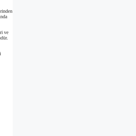
erinden
landa
ri ve
üdür.
i