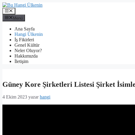
İçeriğe
atla
Menü
Menü
Ana Sayfa
Hangi Ülkenin
İş Fikirleri
Genel Kültür
Neler Oluyor?
Hakkımızda
İletişim
Güney Kore Şirketleri Listesi Şirket İsiml
4 Ekim 2023
yazar
hangi