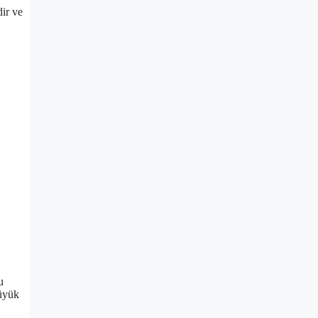
dir ve
u
büyük