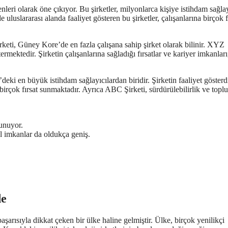
nleri olarak öne çıkıyor. Bu şirketler, milyonlarca kişiye istihdam sağla
lararası alanda faaliyet gösteren bu şirketler, çalışanlarına birçok f
rketi, Güney Kore’de en fazla çalışana sahip şirket olarak bilinir. XYZ
ermektedir. Şirketin çalışanlarına sağladığı fırsatlar ve kariyer imkanları
eki en büyük istihdam sağlayıcılardan biridir. Şirketin faaliyet gösterd
i birçok fırsat sunmaktadır. Ayrıca ABC Şirketi, sürdürülebilirlik ve topl
sunuyor.
l imkanlar da oldukça geniş.
de
arısıyla dikkat çeken bir ülke haline gelmiştir. Ülke, birçok yenilikçi