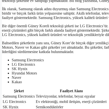
teknoloji şirketine ev sahipliği yapmaktadır. Bu blog yazısında, Güney 
İlk olarak, Samsung olarak adını duyurmuş olan Samsung Electronics’i
biridir ve birçok farklı ürün yelpazesine sahiptir. Akıllı telefonlar, tel
faaliyet göstermektedir. Samsung Electronics, yüksek kaliteli ürünleri v
Bir diğer önemli Güney Koreli teknoloji şirketi ise LG Electronics’tir. 
enerji çözümleri gibi birçok farklı alanda faaliyet göstermektedir. Şi
LG Electronics, yüksek kaliteli ürünleri ve teknolojik yenilikleriyle d
Bahsedilen şirketlerin yanı sıra, Güney Kore’de birçok diğer yenilikç
Motors, Naver ve Kakao gibi şirketler yer almaktadır. Bu şirketler, fa
liderliğini sürdürmesine katkıda bulunmaktadır.
Samsung Electronics
LG Electronics
SK Hynix
Hyundai Motors
Naver
Kakao
Şirket
Faaliyet Alanı
Samsung Electronics
Televizyonlar, telefonlar, beyaz eşyalar
LG Electronics
Ev elektroniği, mobil iletişim, enerji çözümleri
SK Hynix
Semikondüktörler