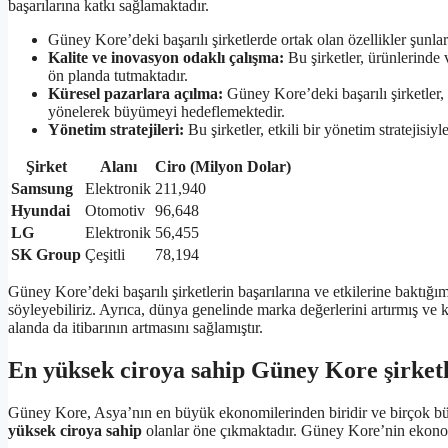
başarılarına katkı sağlamaktadır.
Güney Kore’deki başarılı şirketlerde ortak olan özellikler şunlar
Kalite ve inovasyon odaklı çalışma:
Bu şirketler, ürünlerinde
ön planda tutmaktadır.
Küresel pazarlara açılma:
Güney Kore’deki başarılı şirketler,
yönelerek büyümeyi hedeflemektedir.
Yönetim stratejileri:
Bu şirketler, etkili bir yönetim stratejisiy
Şirket
Alanı
Ciro (Milyon Dolar)
Samsung
Elektronik
211,940
Hyundai
Otomotiv
96,648
LG
Elektronik
56,455
SK Group
Çeşitli
78,194
Güney Kore’deki başarılı şirketlerin başarılarına ve etkilerine baktığı
söyleyebiliriz. Ayrıca, dünya genelinde marka değerlerini artırmış ve 
alanda da itibarının artmasını sağlamıştır.
En yüksek ciroya sahip Güney Kore şirketl
Güney Kore, Asya’nın en büyük ekonomilerinden biridir ve birçok büy
yüksek ciroya sahip
olanlar öne çıkmaktadır. Güney Kore’nin ekonom