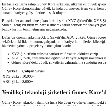
En fazla çalışana sahip Güney Kore şirketleri, ülkenin en büyük işvere
Güney Kore ekonomisine büyük katkıda bulunuyor. Hem yerel hem de ulus
sunarak kariyer gelişimlerine destek oluyor.
Bu şirketler arasında öne çıkan birinci şirket XYZ Şirketi’dir. XYZ Şi
Şirketi, geniş bir ürün yelpazesi sunarak farklı sektörlerde faaliyet göst
birçok kişinin tercih etmesini sağlamaktadır.
Diğer bir önemli şirket ise ABC Şirketi’dir. ABC Şirketi, Güney Kore’d
sektörlerdeki lider konumu, çalışanlarının kariyerlerini ilerletebileceğ
hizmetine yönelik projeleriyle öne çıkmaktadır.
XYZ Şirketi’nin çalışma şartları ve fırsatları oldukça cazip.
ABC Şirketi, çalışanlarına eğitim ve kariyer gelişim imkanları 
Güney Kore’deki büyük şirketlerin çalışanlarına sunduğu sosya
Şirket
Çalışan Sayısı
XYZ Şirketi
10,000+
ABC Şirketi
8,000+
Yenilikçi teknoloji şirketleri Güney Kore’
Güney Kore, teknoloji alanında hızla büyüyen ve dünya genelindeki baş