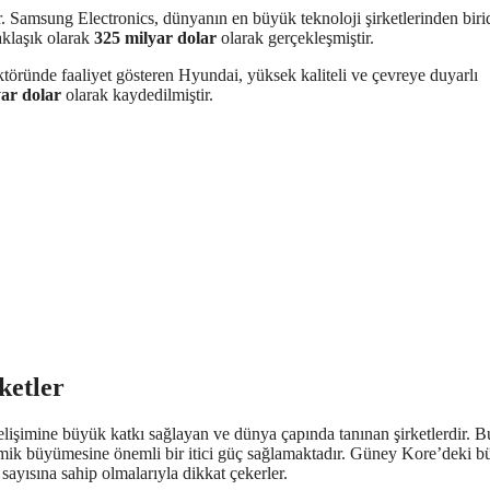
ır. Samsung Electronics, dünyanın en büyük teknoloji şirketlerinden biri
aklaşık olarak
325 milyar dolar
olarak gerçekleşmiştir.
öründe faaliyet gösteren Hyundai, yüksek kaliteli ve çevreye duyarlı
yar dolar
olarak kaydedilmiştir.
ketler
lişimine büyük katkı sağlayan ve dünya çapında tanınan şirketlerdir. B
onomik büyümesine önemli bir itici güç sağlamaktadır. Güney Kore’deki 
 sayısına sahip olmalarıyla dikkat çekerler.