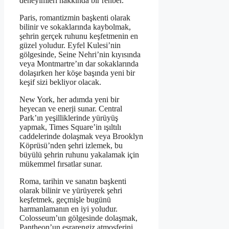
deneyimleri hakkında bir rehber.
Paris, romantizmin başkenti olarak
bilinir ve sokaklarında kaybolmak,
şehrin gerçek ruhunu keşfetmenin en
güzel yoludur. Eyfel Kulesi’nin
gölgesinde, Seine Nehri’nin kıyısında
veya Montmartre’ın dar sokaklarında
dolaşırken her köşe başında yeni bir
keşif sizi bekliyor olacak.
New York, her adımda yeni bir
heyecan ve enerji sunar. Central
Park’ın yeşilliklerinde yürüyüş
yapmak, Times Square’in ışıltılı
caddelerinde dolaşmak veya Brooklyn
Köprüsü’nden şehri izlemek, bu
büyülü şehrin ruhunu yakalamak için
mükemmel fırsatlar sunar.
Roma, tarihin ve sanatın başkenti
olarak bilinir ve yürüyerek şehri
keşfetmek, geçmişle bugünü
harmanlamanın en iyi yoludur.
Colosseum’un gölgesinde dolaşmak,
Pantheon’un esrarengiz atmosferini