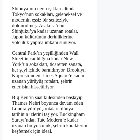
Shibuya’nın neon ışıkları altında
Tokyo’nun sokakları, geleneksel ve
modernin eşsiz bir senteziyle
doldurulmuş. Asakusa’dan
Shinjuku’ya kadar uzanan rotalar,
Japon kültürünün derinliklerine
yolculuk yapma imkanı sunuyor.
Central Park’ın yeşilliğinden Wall
Street’in canlılığına kadar New
York’un sokakları, ticaretten sanata,
her şeyi içinde barındırıyor. Brooklyn
Köprüsü’nden Times Square’e kadar
uzanan yürüyüş rotaları, şehrin
enerjisini hissettiriyor.
Big Ben’in saat kulesinden başlayıp
Thames Nehri boyunca devam eden
Londra yürüyüş rotaları, dünya
tarihinin izlerini taşıyor. Buckingham
Sarayı’ndan Tate Modern’e kadar
uzanan bu yolculuk, şehrin karakterini
keşfetmek için ideal.