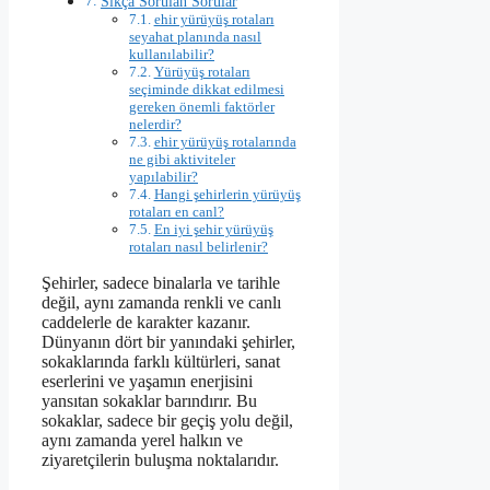
Sıkça Sorulan Sorular
ehir yürüyüş rotaları
seyahat planında nasıl
kullanılabilir?
Yürüyüş rotaları
seçiminde dikkat edilmesi
gereken önemli faktörler
nelerdir?
ehir yürüyüş rotalarında
ne gibi aktiviteler
yapılabilir?
Hangi şehirlerin yürüyüş
rotaları en canl?
En iyi şehir yürüyüş
rotaları nasıl belirlenir?
Şehirler, sadece binalarla ve tarihle
değil, aynı zamanda renkli ve canlı
caddelerle de karakter kazanır.
Dünyanın dört bir yanındaki şehirler,
sokaklarında farklı kültürleri, sanat
eserlerini ve yaşamın enerjisini
yansıtan sokaklar barındırır. Bu
sokaklar, sadece bir geçiş yolu değil,
aynı zamanda yerel halkın ve
ziyaretçilerin buluşma noktalarıdır.