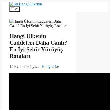
İçeriğe
atla
Menü
Hangi Ülkenin
Caddeleri Daha Canlı?
En İyi Şehir Yürüyüş
Rotaları
14 Eylül 2024
yazar
HangiUlke