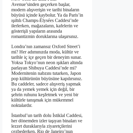
Avenue’sinden geçerken başlar,
modern alışverişin ve tarihi binaların
büyüsü içinde kaybolur. Ya da Paris’in
ışıltılı Champs-Élysées Caddesi’nde
ilerlerken, mağazaların, kafelerin ve
gösterişli yapıların arasında
romantizmin doruklarına ulaşırsınız.
Londra’nın zamansız Oxford Street’i
mi? Her adımınızda moda, kültür ve
tarihle iç içe geçen bir deneyim sunar.
Yoksa Tokyo’nun neon ışıkları altında
parlayan Shibuya Caddesi’nde mi?
Modernitenin nabzını tutarken, Japon
pop kültürünün büyüsüne kapılırsınız.
Bu caddeler, sadece alışveriş yapmak
ya da yemek yemek için değil, bir
şehrin ruhunu keşfetmek ve yeni bir
kültürle tanışmak için mükemmel
noktalardır.
İstanbul’un tarih dolu İstiklal Caddesi,
her dönemden izler taşıyan binaları ve
lezzet duraklarıyla ziyaretçilerini
cezbederken, Rio de Janeiro’nun