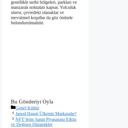
genellikle tarihi bölgeleri, parkları ve
manzaralı noktaları kapsar. Yolculuk
süresi, çevredeki olanaklar ve
mevsimsel koşullar da göz önünde
bulundurulmalıdır.
Bu Gönderiyi Oyla
Kategoriler
Genel Kültür
Janod Hangi Ülkenin Markasıdır?
NFT’lerin Sanat Piyasasına Etkisi
ve Değişen Dinamikler