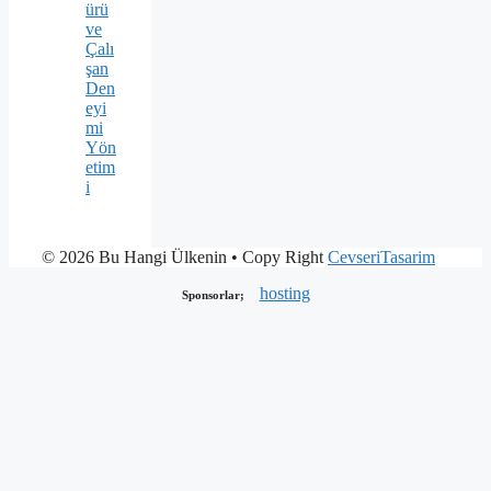
ürü
ve
Çalı
şan
Den
eyi
mi
Yön
etim
i
© 2026 Bu Hangi Ülkenin
• Copy Right
CevseriTasarim
hosting
Sponsorlar;