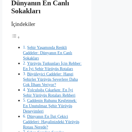
Dünyanın En Canlı
Sokakları
İçindekiler
Şehir Yaşamında Renkli
Caddeler: Dünyanın En Canlı
Sokakları
Yürüyüş Tutkunları İçin Rehber:
En İyi Şehir Yürüyüş Rotaları
Büyüleyici Caddeler: Hangi
Şehirler Yürüyüş Severlere Daha
Çok İlham Veriyor?
Yolculuğa Çıkarken: En İyi
Şehir Yürüyüş Rotaları Rehberi
Caddenin Ruhunu Keşfetmek:
En Unutulmaz Şehir Yürüyüş
Deneyimleri
Dünyanın En İlgi Çekici
Caddeleri: Hayalinizdeki Yürüyüş
Rotası Nerede?