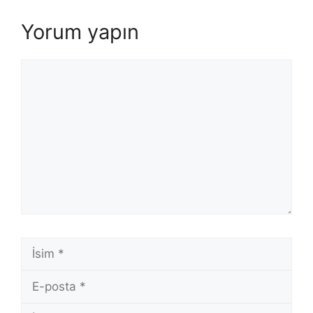
Yorum yapın
Yorum
İsim
E-
posta
İnternet