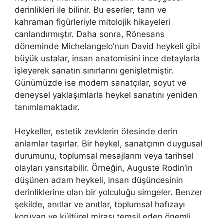
derinlikleri ile bilinir. Bu eserler, tanrı ve
kahraman figürleriyle mitolojik hikayeleri
canlandırmıştır. Daha sonra, Rönesans
döneminde Michelangelo’nun David heykeli gibi
büyük ustalar, insan anatomisini ince detaylarla
işleyerek sanatın sınırlarını genişletmiştir.
Günümüzde ise modern sanatçılar, soyut ve
deneysel yaklaşımlarla heykel sanatını yeniden
tanımlamaktadır.
Heykeller, estetik zevklerin ötesinde derin
anlamlar taşırlar. Bir heykel, sanatçının duygusal
durumunu, toplumsal mesajlarını veya tarihsel
olayları yansıtabilir. Örneğin, Auguste Rodin’in
düşünen adam heykeli, insan düşüncesinin
derinliklerine olan bir yolculuğu simgeler. Benzer
şekilde, anıtlar ve anıtlar, toplumsal hafızayı
koruyan ve kültürel mirası temsil eden önemli