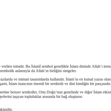
ine verilen isimdir. Bu İslamî sembol genellikle İslam dininde Allah’ı tems
e sembolik anlamıyla da Allah’ın birliğini simgeler.
yazılarda ve mimari tasarımlarda kullanılır. İslam’ın en kutsal yazısı olan
aret, İslam inancının önemli bir sembolü ve dini kimliğin bir parçasıdır.
f işaretine benzer semboller, Orta Doğu’nun genelinde ve diğer İslam etkisi
rlerini taşıyan topluluklar arasında bir bağ oluşturur.
mkündür.