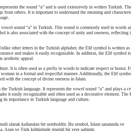
represents the sound “a” and is used extensively in written Turkish. The
e from others. It is important to understand the meaning and characteris
guage.
the vowel sound “a” in Turkish. This sound is commonly used in words a
ol is also associated with the concept of unity and oneness, reflecting i
Unlike other letters in the Turkish alphabet, the Elif symbol is written as
pearance and makes it easily recognizable. In addition, the Elif symbol is
s aesthetic appeal.
ure. It is often used as a prefix in words to indicate respect or honor. F
d woman in a formal and respectful manner. Additionally, the Elif symbo
ated with the concept of divine oneness in Islam.
 the Turkish language. It represents the vowel sound “a” and plays a cr
make it easily recognizable and often used as a decorative element. The E
ng its importance in Turkish language and culture.
r temsili olarak kullanılan bir semboldür. Bu sembol, İslam sanatında ve
’da, Arap ve Türk kültüründe önemli bir yere sahiptir.