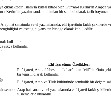
rtaya çıkmaktadır. İslam’ın kutsal kitabı olan Kur’an-ı Kerim’in Arapça ya
ur’an-ı Kerim’in yazılmasında kullanılan bir sembol olarak tarih boyunca
rap hat sanatında ve el yazmalarında, elif işaretinin farklı şekillerde v
nginliğini ve estetiğini yansıtan bir öğe olarak kabul edilir.
arak kullanılır.
 sıkça kullanılır.
r.
Elif İşaretinin Özellikleri
Elif işareti, Arap alfabesinin ilk harfi olan “elif” harfinin şeki
bir temsili olarak kullanılır.
ğı
Elif işareti, Arap ve Türk kültüründe sembolik bir değere sah
 bir sembol
Arap hat sanatı ve el yazmalarında elif işareti farklı şekillerd
süslemelerle kullanılır.