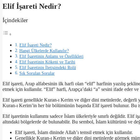
Elif İşareti Nedir?
İçindekiler
Elif İşareti Nedir?
Hangi Ülkelerde Kullanılır?
Elif İşaretinin Anlamı ve Özellikleri
Elif İşaretinin Kökeni ve Tarihi
Elif İşaretinin İletişimdeki Rolü
Sık Sorulan Sorular
Elif işareti, Arap alfabesinin ilk harfi olan “elif” harfinin yazılış şekl
etmek için kullanılır. “Elif” harfi, Arapça’daki “a” sesini ifade eder v
Elif işareti genellikle Kuran-ı Kerim ve diğer dini metinlerde, değerli 
Kuran-ı Kerim’in her bir bölümünün başında Elif işareti bulunur. Bu iş
Elif işaretinin kullanımı sadece İslam ülkeleriyle sınırlı değildir. Eli
altındaki bölgelerde de bulunabilir. Bu sembol, İslam kültürünü ve değe
Elif işareti, İslam dininde Allah’ı temsil etmek için kullanılır.
Genellikle Kuran-ı Kerim ve diğer dini metinlerde görmek mü