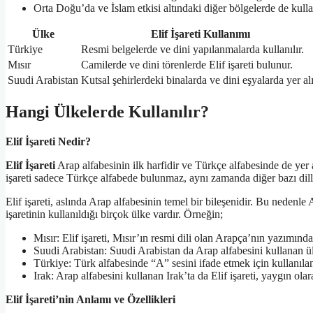
Orta Doğu’da ve İslam etkisi altındaki diğer bölgelerde de kullan
Ülke
Elif İşareti Kullanımı
Türkiye
Resmi belgelerde ve dini yapılanmalarda kullanılır.
Mısır
Camilerde ve dini törenlerde Elif işareti bulunur.
Suudi Arabistan
Kutsal şehirlerdeki binalarda ve dini eşyalarda yer alı
Hangi Ülkelerde Kullanılır?
Elif İşareti Nedir?
Elif İşareti
Arap alfabesinin ilk harfidir ve Türkçe alfabesinde de yer a
işareti sadece Türkçe alfabede bulunmaz, aynı zamanda diğer bazı dillerd
Elif işareti, aslında Arap alfabesinin temel bir bileşenidir. Bu nedenle
işaretinin kullanıldığı birçok ülke vardır. Örneğin;
Mısır: Elif işareti, Mısır’ın resmi dili olan Arapça’nın yazımında 
Suudi Arabistan: Suudi Arabistan da Arap alfabesini kullanan ülke
Türkiye: Türk alfabesinde “A” sesini ifade etmek için kullanılan 
Irak: Arap alfabesini kullanan Irak’ta da Elif işareti, yaygın olara
Elif İşareti’nin Anlamı ve Özellikleri