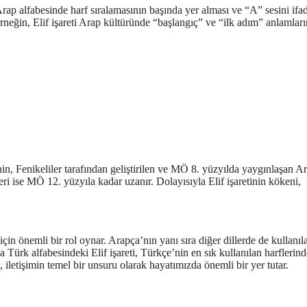
Arap alfabesinde harf sıralamasının başında yer alması ve “A” sesini ifa
rneğin, Elif işareti Arap kültüründe “başlangıç” ve “ilk adım” anlamları
sinin, Fenikeliler tarafından geliştirilen ve MÖ 8. yüzyılda yaygınlaşan A
i ise MÖ 12. yüzyıla kadar uzanır. Dolayısıyla Elif işaretinin kökeni,
 için önemli bir rol oynar. Arapça’nın yanı sıra diğer dillerde de kullanıl
ca Türk alfabesindeki Elif işareti, Türkçe’nin en sık kullanılan harflerin
ti, iletişimin temel bir unsuru olarak hayatımızda önemli bir yer tutar.