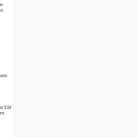
de
nı
rami
an Elif
den