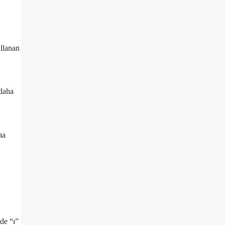
ullanan
 daha
de “ı”