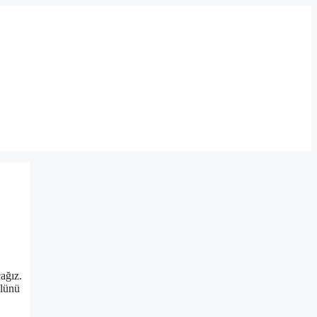
ağız.
olünü