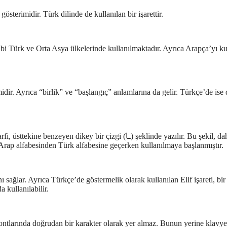
 olan Elif (ا) harfinin sembolik bir gösterimidir. Türk dilinde de kullanılan bir işarettir.
gibi Türk ve Orta Asya ülkelerinde kullanılmaktadır. Ayrıca Arapça’yı k
imidir. Ayrıca “birlik” ve “başlangıç” anlamlarına da gelir. Türkçe’de ise
 dikey bir çizgi (ـا) şeklinde yazılır. Bu şekil, daha
, Arap alfabesinden Türk alfabesine geçerken kullanılmaya başlanmıştır.
nı sağlar. Ayrıca Türkçe’de göstermelik olarak kullanılan Elif işareti, bir
 kullanılabilir.
 fontlarında doğrudan bir karakter olarak yer almaz. Bunun yerine klavye