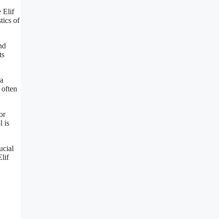
 Elif
tics of
nd
ts
 a
 often
or
l is
ucial
lif