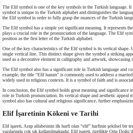
The Elif symbol is one of the key symbols in the Turkish language. It 
symbol is unique to the Turkish alphabet and distinguishes the languag
the Elif symbol in order to fully grasp the nuances of the Turkish lan
The Elif symbol has a simple yet significant meaning. It represents 
plays a crucial role in the pronunciation of the language. The Elif symb
position as the first letter of the Turkish alphabet.
One of the key characteristics of the Elif symbol is its vertical shape. 
single vertical line. This distinct shape gives the symbol a striking ap
used as a decorative element in calligraphy and artwork, showcasing it
The Elif symbol also has a significant role in Turkish language and cult
example, the title “Eli̇f hanım” is commonly used to address a marrie
widely used in religious contexts. It is a symbol of faith and is associ
In conclusion, the Elif symbol holds great meaning and significance in
role in Turkish pronunciation. Its vertical shape and aesthetic appeal 
symbol also has cultural and religious significance, further emphasizi
Elif İşaretinin Kökeni ve Tarihi
Elif işareti, Arap alfabesinin ilk harfi olan “elif” harfinin şekilsel bi
yazılarında çok sık kullanılmaktadır. Elif işareti, özellikle Orta Doğu