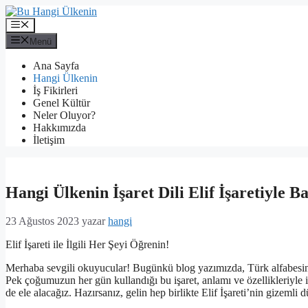
İçeriğe
atla
Menü
Menü
Ana Sayfa
Hangi Ülkenin
İş Fikirleri
Genel Kültür
Neler Oluyor?
Hakkımızda
İletişim
Hangi Ülkenin İşaret Dili Elif İşaretiyle Ba
23 Ağustos 2023
yazar
hangi
Elif İşareti ile İlgili Her Şeyi Öğrenin!
Merhaba sevgili okuyucular! Bugünkü blog yazımızda, Türk alfabesinin
Pek çoğumuzun her gün kullandığı bu işaret, anlamı ve özellikleriyle ilg
de ele alacağız. Hazırsanız, gelin hep birlikte Elif İşareti’nin gizeml