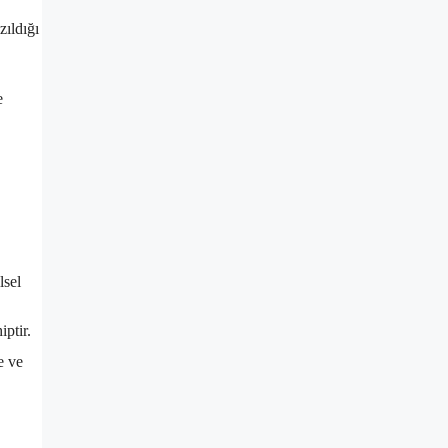
zıldığı
e
lsel
iptir.
e ve