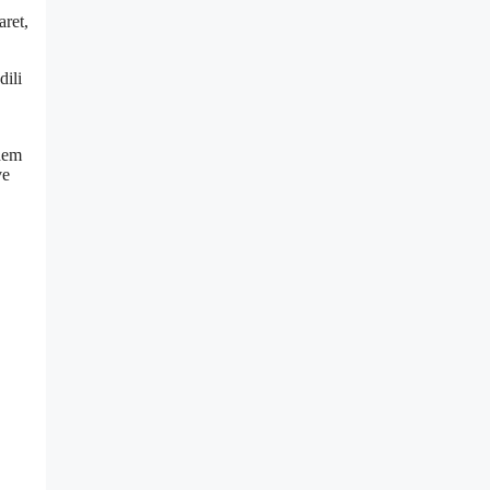
aret,
dili
 hem
ve