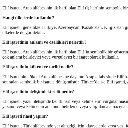
Elif işareti, Arap alfabesinin ilk harfi
Hangi ülkelerde kullanılır?
Elif işareti, genellikle Türkiye, Azerbaycan, Kazakistan, Kırgızistan 
ülkelerde de görülebilir.
Elif işaretinin anlamı ve özellikleri nelerdir?
Elif işareti, Arap alfabesinin ilk harfi olan Elif’in sembolik bir göster
çok anlamı belirleyici veya vurgulayıcı bir işaret olarak kullanılır.
Elif işaretinin kökeni ve tarihi nedir?
Elif işaretinin kökeni Arap alfabesine dayanır. Arap alfabesinde Elif harfi, üsttekine benzeyen
sonradan sembolik bir işarete dönüşmüştür. Türkçe’de ise Elif işareti
Elif işaretinin iletişimdeki rolü nedir?
Elif işareti, yazılı iletişimde belirli harf veya kelimelerin vurgulanması
yazının veya kelimenin anlamını belirleme veya vurgulama amacıyla da
Elif işareti nasıl yapılır?
Elif işareti, Türk alfabesinde yer almadığı için klavyelerde veya yazı