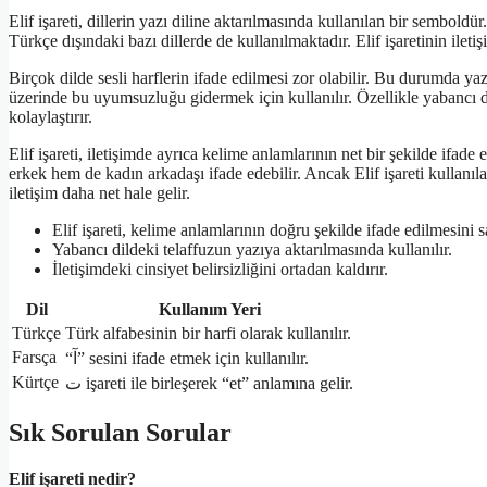
Elif işareti, dillerin yazı diline aktarılmasında kullanılan bir semboldür
Türkçe dışındaki bazı dillerde de kullanılmaktadır. Elif işaretinin ilet
Birçok dilde sesli harflerin ifade edilmesi zor olabilir. Bu durumda yazı 
üzerinde bu uyumsuzluğu gidermek için kullanılır. Özellikle yabancı d
kolaylaştırır.
Elif işareti, iletişimde ayrıca kelime anlamlarının net bir şekilde ifa
erkek hem de kadın arkadaşı ifade edebilir. Ancak Elif işareti kullanıl
iletişim daha net hale gelir.
Elif işareti, kelime anlamlarının doğru şekilde ifade edilmesini s
Yabancı dildeki telaffuzun yazıya aktarılmasında kullanılır.
İletişimdeki cinsiyet belirsizliğini ortadan kaldırır.
Dil
Kullanım Yeri
Türkçe
Türk alfabesinin bir harfi olarak kullanılır.
Farsça
“آ” sesini ifade etmek için kullanılır.
Kürtçe
ت işareti ile birleşerek “et” anlamına gelir.
Sık Sorulan Sorular
Elif işareti nedir?