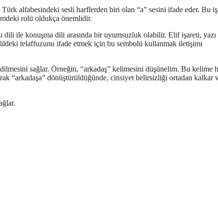
. Türk alfabesindeki sesli harflerden biri olan “a” sesini ifade eder. Bu iş
işimdeki rolü oldukça önemlidir.
dili ile konuşma dili arasında bir uyumsuzluk olabilir. Elif işareti, yazı 
ildeki telaffuzunu ifade etmek için bu sembolü kullanmak iletişimi
de edilmesini sağlar. Örneğin, “arkadaş” kelimesini düşünelim. Bu kelime
arak “arkadaşa” dönüştürüldüğünde, cinsiyet belirsizliği ortadan kalkar 
ağlar.