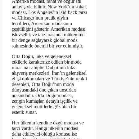
Amerika modası, rahat ve özgür stil
anlayışıyla bilinir. New York’un sokak
modası, Los Angeles’ın laid-back tarzı
ve Chicago’nun pratik giyim
tercihleri, Amerikan modasının
çeşitliliğini gösterir. Amerikan modası,
işlevsellik ve tarz arasında mükemmel
bir denge sağlayarak global moda
sahnesinde önemli bir yer edinmiştir.
Orta Doğu, lüks ve geleneksel
etkilerle karakterize edilen bir moda
mirasına sahiptir. Dubai’nin lüks
alışveriş merkezleri, İran’ın geleneksel
el işi dokumaları ve Türkiye’nin renkli
desenleri, Orta Doğu’nun moda
dünyasındaki öne çıkan unsurları
arasındadır. Orta Doğu modası,
zengin kumaşlar, detaylı işçilik ve
geleneksel motiflerle göz alıcı bir
estetik sunar.
Her ülkenin kendine özgü modası ve
tarzı vardır. Hangi ülkenin modası
daha etkileyici olduğu konusu ise