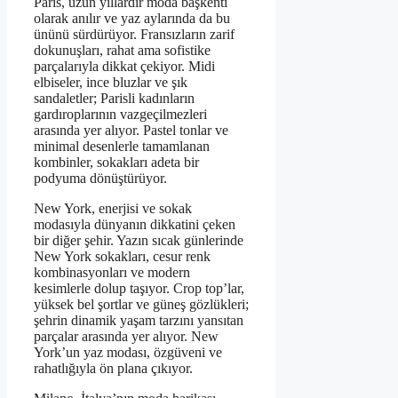
Paris, uzun yıllardır moda başkenti
olarak anılır ve yaz aylarında da bu
ününü sürdürüyor. Fransızların zarif
dokunuşları, rahat ama sofistike
parçalarıyla dikkat çekiyor. Midi
elbiseler, ince bluzlar ve şık
sandaletler; Parisli kadınların
gardıroplarının vazgeçilmezleri
arasında yer alıyor. Pastel tonlar ve
minimal desenlerle tamamlanan
kombinler, sokakları adeta bir
podyuma dönüştürüyor.
New York, enerjisi ve sokak
modasıyla dünyanın dikkatini çeken
bir diğer şehir. Yazın sıcak günlerinde
New York sokakları, cesur renk
kombinasyonları ve modern
kesimlerle dolup taşıyor. Crop top’lar,
yüksek bel şortlar ve güneş gözlükleri;
şehrin dinamik yaşam tarzını yansıtan
parçalar arasında yer alıyor. New
York’un yaz modası, özgüveni ve
rahatlığıyla ön plana çıkıyor.