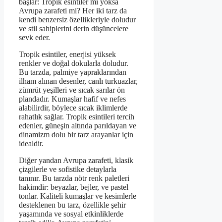
başlar: Tropik esintiler mi yoksa
Avrupa zarafeti mi? Her iki tarz da
kendi benzersiz özellikleriyle doludur
ve stil sahiplerini derin düşüncelere
sevk eder.
Tropik esintiler, enerjisi yüksek
renkler ve doğal dokularla doludur.
Bu tarzda, palmiye yapraklarından
ilham alınan desenler, canlı turkuazlar,
zümrüt yeşilleri ve sıcak sarılar ön
plandadır. Kumaşlar hafif ve nefes
alabilirdir, böylece sıcak iklimlerde
rahatlık sağlar. Tropik esintileri tercih
edenler, güneşin altında parıldayan ve
dinamizm dolu bir tarz arayanlar için
idealdir.
Diğer yandan Avrupa zarafeti, klasik
çizgilerle ve sofistike detaylarla
tanınır. Bu tarzda nötr renk paletleri
hakimdir: beyazlar, bejler, ve pastel
tonlar. Kaliteli kumaşlar ve kesimlerle
desteklenen bu tarz, özellikle şehir
yaşamında ve sosyal etkinliklerde