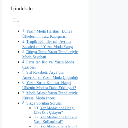
İçindekiler
Yazın Moda Haritası: Dünya
Ülkelerinin Tarz Kapışması
Tropik Esintiler mi, Avrupa
Zarafeti mi? Yazın Moda Yarışı
Dünya Turu: Yazın Trendleriyle
Moda Seyahati
Paris’ten Rio’ya: Yazın Moda
Cazibesi
Stil Rekabeti: Asya’dan
Amerika’ya Yazın Moda Çılgınlığı
Yazın Sıcak Konusu: Hangi
Ülkenin Modası Daha Etkileyici?
Moda Atlası: Yazın Trendleriyle
Küresel Moda İncesi
Sıkça Sorulan Sorular
Yaz Modasında Hangi
Ülke Öne Çıkıyor?
Yaz Modasında Renkler
Nasıl Kullanılmal?
Yaz Aksesuarlarıyla Stil