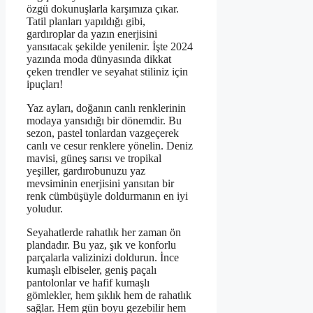
özgü dokunuşlarla karşımıza çıkar.
Tatil planları yapıldığı gibi,
gardıroplar da yazın enerjisini
yansıtacak şekilde yenilenir. İşte 2024
yazında moda dünyasında dikkat
çeken trendler ve seyahat stiliniz için
ipuçları!
Yaz ayları, doğanın canlı renklerinin
modaya yansıdığı bir dönemdir. Bu
sezon, pastel tonlardan vazgeçerek
canlı ve cesur renklere yönelin. Deniz
mavisi, güneş sarısı ve tropikal
yeşiller, gardırobunuzu yaz
mevsiminin enerjisini yansıtan bir
renk cümbüşüyle doldurmanın en iyi
yoludur.
Seyahatlerde rahatlık her zaman ön
plandadır. Bu yaz, şık ve konforlu
parçalarla valizinizi doldurun. İnce
kumaşlı elbiseler, geniş paçalı
pantolonlar ve hafif kumaşlı
gömlekler, hem şıklık hem de rahatlık
sağlar. Hem gün boyu gezebilir hem