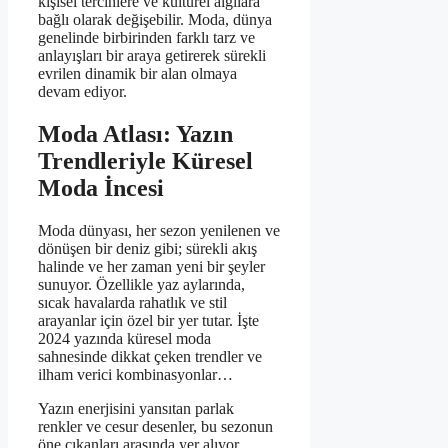
kişisel tercihlere ve kültürel algılara
bağlı olarak değişebilir. Moda, dünya
genelinde birbirinden farklı tarz ve
anlayışları bir araya getirerek sürekli
evrilen dinamik bir alan olmaya
devam ediyor.
Moda Atlası: Yazın
Trendleriyle Küresel
Moda İncesi
Moda dünyası, her sezon yenilenen ve
dönüşen bir deniz gibi; sürekli akış
halinde ve her zaman yeni bir şeyler
sunuyor. Özellikle yaz aylarında,
sıcak havalarda rahatlık ve stil
arayanlar için özel bir yer tutar. İşte
2024 yazında küresel moda
sahnesinde dikkat çeken trendler ve
ilham verici kombinasyonlar…
Yazın enerjisini yansıtan parlak
renkler ve cesur desenler, bu sezonun
öne çıkanları arasında yer alıyor.