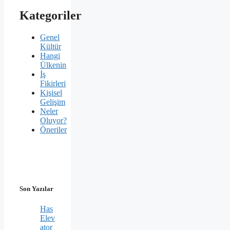
Kategoriler
Genel
Kültür
Hangi
Ülkenin
İş
Fikirleri
Kişisel
Gelişim
Neler
Oluyor?
Öneriler
Son Yazılar
Has
Elev
ator