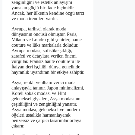
zenginliğini ve estetik anlayışını
yansıtan güçlü bir ifade biçimidir.
Ancak, her ülkenin kendine özgü tarzı
ve moda trendleri vardır.
Avrupa, tarihsel olarak moda
dünyasının öncüsü olmuştur. Paris,
Milano ve Londra gibi şehirler, haute
couture ve lüks markalarla doludur.
Avrupa modası, sofistike şıklığı,
zarafeti ve detaylara verilen önemi
vurgular. Fransız haute couture’u ile
İtalyan deri işçiliği, dünya genelinde
hayranlık uyandıran bir etkiye sahiptir.
Asya, renkli ve ilham verici moda
anlayışıyla tanınır. Japon minimalizmi,
Koreli sokak modası ve Hint
geleneksel giysileri, Asya modasının
çeşitliliğini ve zenginliğini yansıtır.
Asya modası, geleneksel ve modern
öğeleri ustalıkla harmanlayarak
benzersiz ve çarpıcı tasarımlar ortaya
çıkarır.