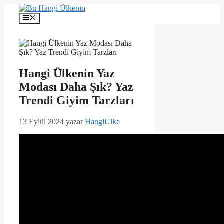
İçeriğe
atla
Menü
Hangi Ülkenin Yaz
Modası Daha Şık? Yaz
Trendi Giyim Tarzları
13 Eylül 2024
yazar
HangiUlke