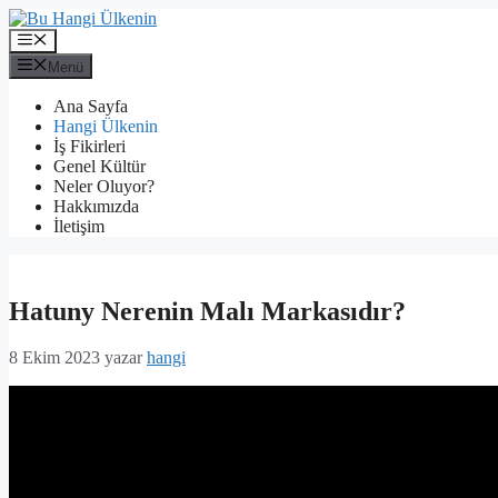
İçeriğe
atla
Menü
Menü
Ana Sayfa
Hangi Ülkenin
İş Fikirleri
Genel Kültür
Neler Oluyor?
Hakkımızda
İletişim
Hatuny Nerenin Malı Markasıdır?
8 Ekim 2023
yazar
hangi