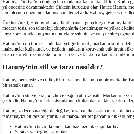
Hatuny, Türkiye’nin önde gelen moda markalarından biridir. Kadın giyi
yıl öncesine dayanmaktadır. Şirketin kurucusu olan Hatice Hanım, mod
tercihlerinin önemine olan inancını temel aldı. Hatuny, gelecek nesille
Üretim süreci, Hatuny’nin ana fabrikasında gerçekleşir. Hatuny fabrika
modern tesis, son teknoloji ekipmanlarla donatılmıştır ve yüksek kalite
hayata geçirmek için yaratıcı bir ekipe sahiptir ve en iyi kaliteyi garant
Hatuny’nin üretim tesisinde faaliyet göstermek, markanın sürdürülebil
malzemeler kullanarak ve işçilerin haklarını koruyarak etik üretim ilke
ortamda üretim yapmaktan gurur duyar ve bu da markanın ürünlerinin 
Hatuny’nin stil ve tarzı nasıldır?
Hatuny, benzersiz ve etkileyici stil ve tarzı ile tanınan bir markadır
bir estetik sunar.
Hatuny’nin stil ve tarzı, güçlü ve özgür ruhu yansıtır. Markanın tasa
çekicidir. Hatuny’nin koleksiyonlarında kullanılan renkler ve desenler,
Hatuny, sadece kıyafetlerde değil aynı zamanda aksesuarlarda da benzersi
tamamlayıcı bir tarz oluşturur. Bu marka, her bir parçanın dikkatli bir
Hatuny’nin tarzında öne çıkan bazı özellikler şunlardır:
Yaratıcı ve özgün tasarımlar.