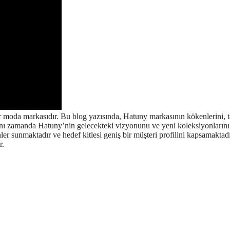
bir moda markasıdır. Bu blog yazısında, Hatuny markasının kökenlerini, 
ynı zamanda Hatuny’nin gelecekteki vizyonunu ve yeni koleksiyonlarını
ler sunmaktadır ve hedef kitlesi geniş bir müşteri profilini kapsamaktadı
r.