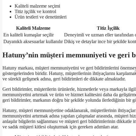
Kaliteli malzeme seçimi
Titiz işçilik ve kontrol
Ürün testleri ve denetimleri
Kaliteli Malzeme
Titiz İşçilik
En kaliteli kumaşlar seçilir
Deneyimli ve uzman eller tarafından d
Dayanıklı aksesuarlar kullanılır
Dikiş ve detaylar ince bir şekilde kont
Hatuny’nin müşteri memnuniyeti ve geri bi
Hatuny markası, müşteri memnuniyetini ve geri bildirimlerini önemse
göstergelerinden biridir. Hatuny, müşterilerinin ihtiyaçlarını karşılam
ve sürekli gelişmek adına, geri bildirimleri de dikkate almaktadır.
Geri bildirimler, müşterilerin ürünlerle, hizmetlerle veya markayla ilgi
memnuniyetini artırmak ve ürün ve hizmet kalitesini daha da geliştirme
geri bildirimler, markanın doğru bir şekilde yolunda ilerlediğinin bir gö
Hatuny, müşteri memnuniyetine odaklanarak, müşterilerinin ihtiyaçları
memnuniyetini artırmak adına yapılan çalışmalar arasında, müşteri hizmetl
anlaşılır bilgilerin sağlanması ve müşteri geri bildirimlerinin dikkat
ve sadık müşteri kitlesi oluşturmak için gereken adımları atar.