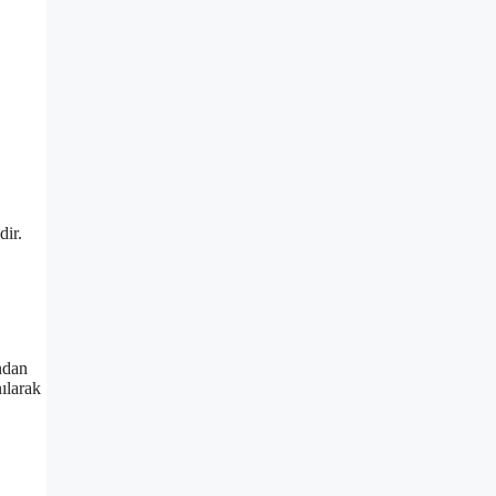
dir.
ından
nılarak