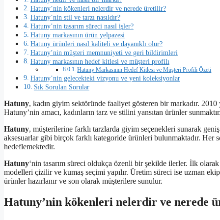
Hatuny’nin kökenleri nelerdir ve nerede üretilir?
Hatuny’nin stil ve tarzı nasıldır?
Hatuny’nin tasarım süreci nasıl işler?
Hatuny markasının ürün yelpazesi
Hatuny ürünleri nasıl kaliteli ve dayanıklı olur?
Hatuny’nin müşteri memnuniyeti ve geri bildirimleri
Hatuny markasının hedef kitlesi ve müşteri profilı
Hatuny Markasının Hedef Kitlesi ve Müşteri Profili Özeti
Hatuny’nin gelecekteki vizyonu ve yeni koleksiyonlar
Sık Sorulan Sorular
Hatuny
, kadın giyim sektöründe faaliyet gösteren bir markadır. 2010 
Hatuny’nin amacı, kadınların tarz ve stilini yansıtan ürünler sunmaktır
Hatuny
, müşterilerine farklı tarzlarda giyim seçenekleri sunarak geniş 
aksesuarlar gibi birçok farklı kategoride ürünleri bulunmaktadır. Her 
hedeflemektedir.
Hatuny
‘nin tasarım süreci oldukça özenli bir şekilde ilerler. İlk olara
modelleri çizilir ve kumaş seçimi yapılır. Üretim süreci ise uzman ekiple
ürünler hazırlanır ve son olarak müşterilere sunulur.
Hatuny’nin kökenleri nelerdir ve nerede ür