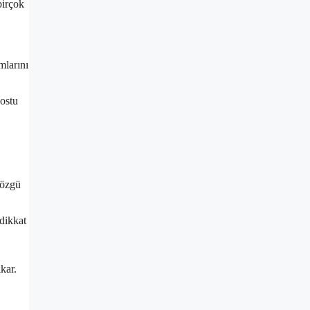
birçok
mlarını
dostu
 özgü
dikkat
kar.