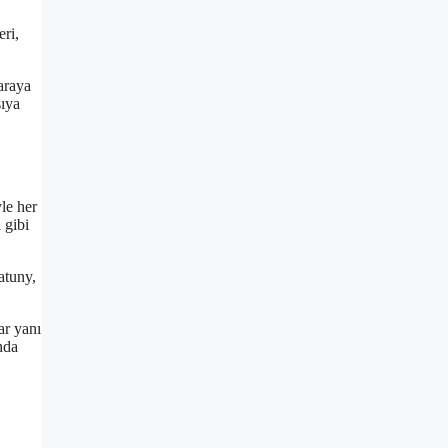
eri,
araya
sıya
le her
 gibi
atuny,
ar yanı
nda