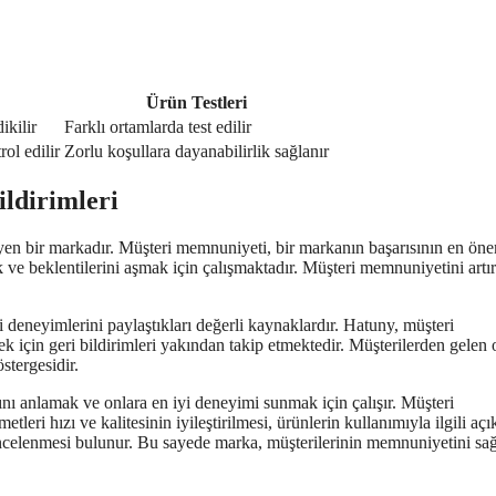
Ürün Testleri
ikilir
Farklı ortamlarda test edilir
rol edilir
Zorlu koşullara dayanabilirlik sağlanır
ldirimleri
yen bir markadır. Müşteri memnuniyeti, bir markanın başarısının en öne
ak ve beklentilerini aşmak için çalışmaktadır. Müşteri memnuniyetini art
li deneyimlerini paylaştıkları değerli kaynaklardır. Hatuny, müşteri
k için geri bildirimleri yakından takip etmektedir. Müşterilerden gelen
stergesidir.
nı anlamak ve onlara en iyi deneyimi sunmak için çalışır. Müşteri
eri hızı ve kalitesinin iyileştirilmesi, ürünlerin kullanımıyla ilgili açı
le incelenmesi bulunur. Bu sayede marka, müşterilerinin memnuniyetini s