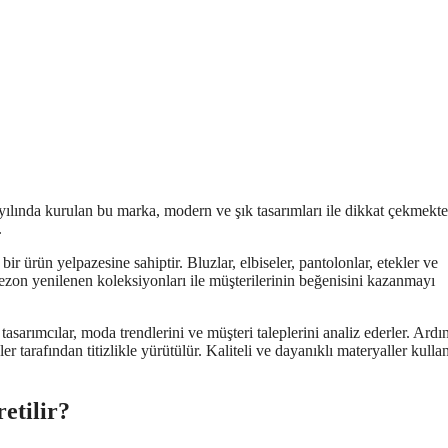
yılında kurulan bu marka, modern ve şık tasarımları ile dikkat çekmekte
.
bir ürün yelpazesine sahiptir. Bluzlar, elbiseler, pantolonlar, etekler ve
sezon yenilenen koleksiyonları ile müşterilerinin beğenisini kazanmayı
k tasarımcılar, moda trendlerini ve müşteri taleplerini analiz ederler. Ard
r tarafından titizlikle yürütülür. Kaliteli ve dayanıklı materyaller kulla
etilir?