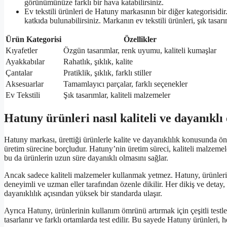
görünümünüze farklı bir hava katabilirsiniz.
Ev tekstili ürünleri de Hatuny markasının bir diğer kategorisidi
katkıda bulunabilirsiniz. Markanın ev tekstili ürünleri, şık tasarı
Ürün Kategorisi
Özellikler
Kıyafetler
Özgün tasarımlar, renk uyumu, kaliteli kumaşlar
Ayakkabılar
Rahatlık, şıklık, kalite
Çantalar
Pratiklik, şıklık, farklı stiller
Aksesuarlar
Tamamlayıcı parçalar, farklı seçenekler
Ev Tekstili
Şık tasarımlar, kaliteli malzemeler
Hatuny ürünleri nasıl kaliteli ve dayanıklı
Hatuny markası, ürettiği ürünlerle kalite ve dayanıklılık konusunda ön
üretim sürecine borçludur. Hatuny’nin üretim süreci, kaliteli malzemele
bu da ürünlerin uzun süre dayanıklı olmasını sağlar.
Ancak sadece kaliteli malzemeler kullanmak yetmez. Hatuny, ürünlerinin
deneyimli ve uzman eller tarafından özenle dikilir. Her dikiş ve detay,
dayanıklılık açısından yüksek bir standarda ulaşır.
Ayrıca Hatuny, ürünlerinin kullanım ömrünü artırmak için çeşitli testle
tasarlanır ve farklı ortamlarda test edilir. Bu sayede Hatuny ürünleri, 