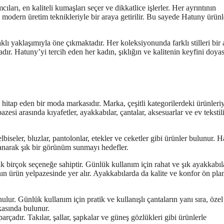
arı, en kaliteli kumaşları seçer ve dikkatlice işlerler. Her ayrıntının
e modern üretim teknikleriyle bir araya getirilir. Bu sayede Hatuny ürünl
lı yaklaşımıyla öne çıkmaktadır. Her koleksiyonunda farklı stilleri bir 
adır. Hatuny’yi tercih eden her kadın, şıklığın ve kalitenin keyfini doya
hitap eden bir moda markasıdır. Marka, çeşitli kategorilerdeki ürünleriy
si arasında kıyafetler, ayakkabılar, çantalar, aksesuarlar ve ev tekstili
lbiseler, bluzlar, pantolonlar, etekler ve ceketler gibi ürünler bulunur. H
lanarak şık bir görünüm sunmayı hedefler.
k birçok seçeneğe sahiptir. Günlük kullanım için rahat ve şık ayakkabıl
nın ürün yelpazesinde yer alır. Ayakkabılarda da kalite ve konfor ön pla
nulur. Günlük kullanım için pratik ve kullanışlı çantaların yanı sıra, özel
kasında bulunur.
çadır. Takılar, şallar, şapkalar ve güneş gözlükleri gibi ürünlerle