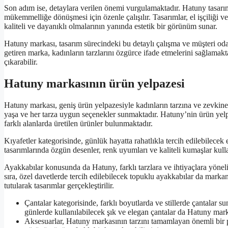
Son adım ise, detaylara verilen önemi vurgulamaktadır. Hatuny tasarımcıl
mükemmelliğe dönüşmesi için özenle çalışılır. Tasarımlar, el işçiliği v
kaliteli ve dayanıklı olmalarının yanında estetik bir görünüm sunar.
Hatuny markası, tasarım sürecindeki bu detaylı çalışma ve müşteri odak
getiren marka, kadınların tarzlarını özgürce ifade etmelerini sağlamakt
çıkarabilir.
Hatuny markasının ürün yelpazesi
Hatuny markası, geniş ürün yelpazesiyle kadınların tarzına ve zevkine 
yaşa ve her tarza uygun seçenekler sunmaktadır. Hatuny’nin ürün yelpaze
farklı alanlarda üretilen ürünler bulunmaktadır.
Kıyafetler kategorisinde, günlük hayatta rahatlıkla tercih edilebilecek e
tasarımlarında özgün desenler, renk uyumları ve kaliteli kumaşlar kul
Ayakkabılar konusunda da Hatuny, farklı tarzlara ve ihtiyaçlara yöneli
sıra, özel davetlerde tercih edilebilecek topuklu ayakkabılar da marka
tutularak tasarımlar gerçekleştirilir.
Çantalar kategorisinde, farklı boyutlarda ve stillerde çantalar su
günlerde kullanılabilecek şık ve elegan çantalar da Hatuny mar
Aksesuarlar, Hatuny markasının tarzını tamamlayan önemli bir par