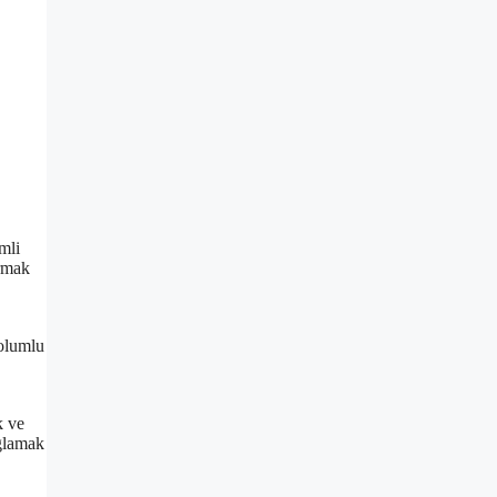
mli
ırmak
 olumlu
k ve
ağlamak