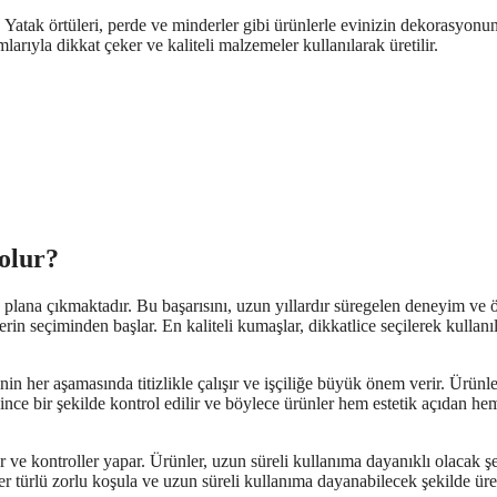
r. Yatak örtüleri, perde ve minderler gibi ürünlerle evinizin dekorasyonu
mlarıyla dikkat çeker ve kaliteli malzemeler kullanılarak üretilir.
 olur?
 plana çıkmaktadır. Bu başarısını, uzun yıllardır süregelen deneyim ve 
rin seçiminden başlar. En kaliteli kumaşlar, dikkatlice seçilerek kullanıl
 her aşamasında titizlikle çalışır ve işçiliğe büyük önem verir. Ürünle
 ince bir şekilde kontrol edilir ve böylece ürünler hem estetik açıdan he
r ve kontroller yapar. Ürünler, uzun süreli kullanıma dayanıklı olacak ş
her türlü zorlu koşula ve uzun süreli kullanıma dayanabilecek şekilde üreti