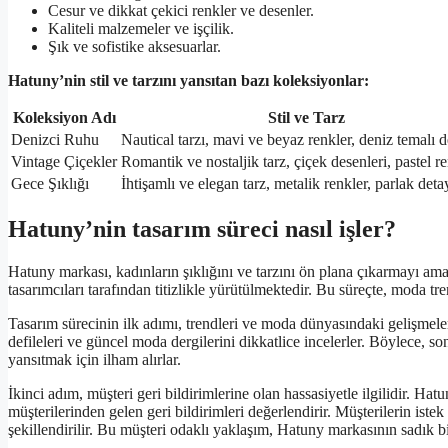
Cesur ve dikkat çekici renkler ve desenler.
Kaliteli malzemeler ve işçilik.
Şık ve sofistike aksesuarlar.
Hatuny’nin stil ve tarzını yansıtan bazı koleksiyonlar:
Koleksiyon Adı
Stil ve Tarz
Denizci Ruhu
Nautical tarzı, mavi ve beyaz renkler, deniz temalı d
Vintage Çiçekler
Romantik ve nostaljik tarz, çiçek desenleri, pastel r
Gece Şıklığı
İhtişamlı ve elegan tarz, metalik renkler, parlak deta
Hatuny’nin tasarım süreci nasıl işler?
Hatuny markası, kadınların şıklığını ve tarzını ön plana çıkarmayı am
tasarımcıları tarafından titizlikle yürütülmektedir. Bu süreçte, moda tre
Tasarım sürecinin ilk adımı, trendleri ve moda dünyasındaki gelişmeler
defileleri ve güncel moda dergilerini dikkatlice incelerler. Böylece, son
yansıtmak için ilham alırlar.
İkinci adım, müşteri geri bildirimlerine olan hassasiyetle ilgilidir. 
müşterilerinden gelen geri bildirimleri değerlendirir. Müşterilerin iste
şekillendirilir. Bu müşteri odaklı yaklaşım, Hatuny markasının sadık bir