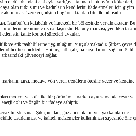
m endüstrisindeki etkileyici varlığıyla tanınan Hatuny’nin kökenleri, 
aya olan tutkusunu ve kadınların kendilerini ifade etmeleri için giyim
re aktarılmak üzere geçmişten bugüne aktarılan bir aile mirasıdır.
sı, İstanbul’un kalabalık ve hareketli bir bölgesinde yer almaktadır. Bu
li ürünlerin üretiminde uzmanlaşmıştır. Hatuny markası, yenilikçi tasarı
i eden sıkı kalite kontrol süreçleri uygular.
irlik ve etik taahhütlerine uygunluğunu vurgulamaktadır. Şirket, çevre 
lerini benimsemektedir. Hatuny, adil çalışma koşullarının sağlandığı bir
arkasındaki güvenceyi sağlar.
. Bu markanın tarzı, modaya yön veren trendlerin ötesine geçer ve kendine
rımları modern ve sofistike bir görünüm sunarken aynı zamanda cesur ve 
 enerji dolu ve özgün bir ifadeye sahiptir.
z bir stil sunar. Şık çantaları, göz alıcı takıları ve ayakkabıları ile
 şekilde tasarlanması ve kaliteli malzemeler kullanılması sayesinde öne çı