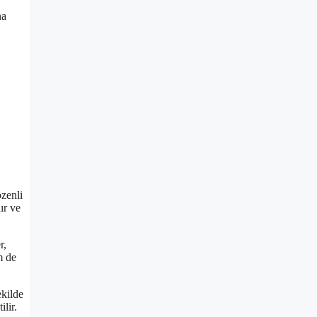
na
özenli
ır ve
r,
m de
ekilde
lir.