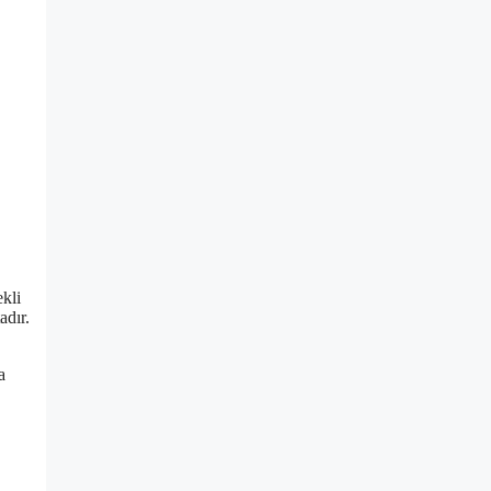
ekli
adır.
a