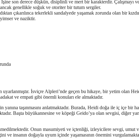
İşine son derece düşkün, disiplinli ve mert bir karakterdir. Çalışmayı v
 ancak genellikle soğuk ve otoriter bir tutum sergiler.
dıktan çıkarılınca tekerlekli sandalyede yaşamak zorunda olan bir kızdır
yimser ve naziktir.
orunda
 uyarlanmıştır. İsviçre Alpleri’nde geçen bu hikaye, bir yetim olan Hei
sadakat ve empati gibi önemli konuları ele almaktadır.
 yanına taşınmasını anlatmaktadır. Burada, Heidi doğa ile iç içe bir ha
aktadır. Başta büyükannesine ve köpeği Geido’ya olan sevgisi, diğer ya
esmedilmektedir. Onun masumiyeti ve içtenliği, izleyicilere sevgi, umut 
ğini ve insanın doğayla uyum içinde yaşamasının önemini vurgulamakta