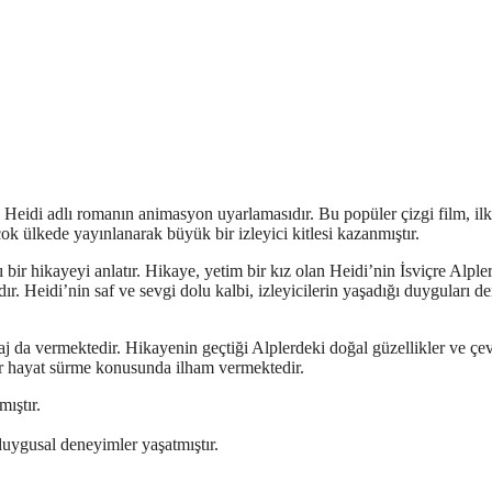
an Heidi adlı romanın animasyon uyarlamasıdır. Bu popüler çizgi film, il
k ülkede yayınlanarak büyük bir izleyici kitlesi kazanmıştır.
ı bir hikayeyi anlatır. Hikaye, yetim bir kız olan Heidi’nin İsviçre Alple
r. Heidi’nin saf ve sevgi dolu kalbi, izleyicilerin yaşadığı duyguları d
j da vermektedir. Hikayenin geçtiği Alplerdeki doğal güzellikler ve çe
ir hayat sürme konusunda ilham vermektedir.
ıştır.
duygusal deneyimler yaşatmıştır.