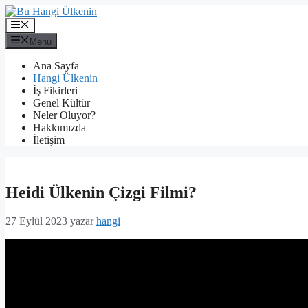
İçeriğe
atla
Menü
Menü
Ana Sayfa
Hangi Ülkenin
İş Fikirleri
Genel Kültür
Neler Oluyor?
Hakkımızda
İletişim
Heidi Ülkenin Çizgi Filmi?
27 Eylül 2023
yazar
hangi