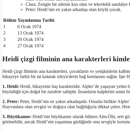
Clara: Zengin bir ailenin kızı olan ve tekerlekli sandalye
Peter: Heidi’nin en yakın arkadaşı olan köylü çocuk.
Bölüm
Yayınlanma Tarihi
1
6 Ocak 1974
2
13 Ocak 1974
3
20 Ocak 1974
4
27 Ocak 1974
Heidi çizgi filminin ana karakterleri kiml
Heidi çizgi filminin ana karakterleri, çocukların ve yetişkinlerin kalbi
hikayeye farklı bir tat katarak izleyicilerin bağ kurmasını sağlar. İşte H
1. Heidi:
Heidi, hikayenin baş karakteridir. Alpler’de yaşayan yetim bir
büyüdüğü için doğal bir zarafete sahiptir. İnsanların kalplerini ısıtan bir
2. Peter:
Peter, Heidi’nin en yakın arkadaşıdır. Onunla birlikte Alpler’
Hayvanlara olan sevgisi ve doğaya olan bağlılığıyla dikkat çeker. Hei
3. Büyükanne:
Heidi’nin büyükanne olarak bilinen Alm-Öhi, sert görü
görünebilir, ancak Heidi’nin yaşamına girdiğinde onu sevgiyle koruma