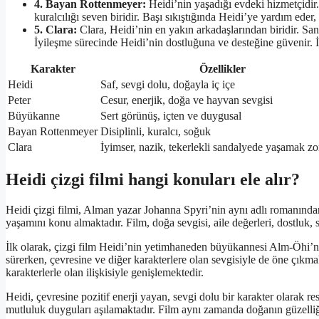
4. Bayan Rottenmeyer:
Heidi’nin yaşadığı evdeki hizmetçidir. 
kuralcılığı seven biridir. Başı sıkıştığında Heidi’ye yardım eder,
5. Clara:
Clara, Heidi’nin en yakın arkadaşlarından biridir. San
İyileşme sürecinde Heidi’nin dostluğuna ve desteğine güvenir. İ
Karakter
Özellikler
Heidi
Saf, sevgi dolu, doğayla iç içe
Peter
Cesur, enerjik, doğa ve hayvan sevgisi
Büyükanne
Sert görünüş, içten ve duygusal
Bayan Rottenmeyer
Disiplinli, kuralcı, soğuk
Clara
İyimser, nazik, tekerlekli sandalyede yaşamak z
Heidi çizgi filmi hangi konuları ele alır?
Heidi çizgi filmi, Alman yazar Johanna Spyri’nin aynı adlı romanından
yaşamını konu almaktadır. Film, doğa sevgisi, aile değerleri, dostluk, 
İlk olarak, çizgi film Heidi’nin yetimhaneden büyükannesi Alm-Öhi’nin
sürerken, çevresine ve diğer karakterlere olan sevgisiyle de öne çıkm
karakterlerle olan ilişkisiyle genişlemektedir.
Heidi, çevresine pozitif enerji yayan, sevgi dolu bir karakter olarak r
mutluluk duyguları aşılamaktadır. Film aynı zamanda doğanın güzelli