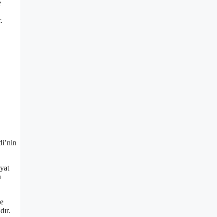
e
.
di’nin
yat
n
ve
dır.