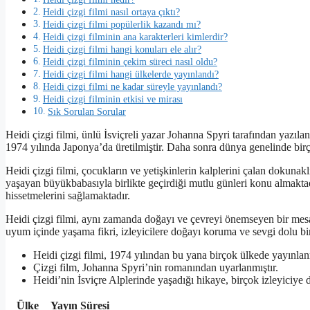
Heidi çizgi filmi nasıl ortaya çıktı?
Heidi çizgi filmi popülerlik kazandı mı?
Heidi çizgi filminin ana karakterleri kimlerdir?
Heidi çizgi filmi hangi konuları ele alır?
Heidi çizgi filminin çekim süreci nasıl oldu?
Heidi çizgi filmi hangi ülkelerde yayınlandı?
Heidi çizgi filmi ne kadar süreyle yayınlandı?
Heidi çizgi filminin etkisi ve mirası
Sık Sorulan Sorular
Heidi çizgi filmi, ünlü İsviçreli yazar Johanna Spyri tarafından yazıl
1974 yılında Japonya’da üretilmiştir. Daha sonra dünya genelinde birço
Heidi çizgi filmi, çocukların ve yetişkinlerin kalplerini çalan dokunakl
yaşayan büyükbabasıyla birlikte geçirdiği mutlu günleri konu almaktadı
hissetmelerini sağlamaktadır.
Heidi çizgi filmi, aynı zamanda doğayı ve çevreyi önemseyen bir mesa
uyum içinde yaşama fikri, izleyicilere doğayı koruma ve sevgi dolu b
Heidi çizgi filmi, 1974 yılından bu yana birçok ülkede yayınlanm
Çizgi film, Johanna Spyri’nin romanından uyarlanmıştır.
Heidi’nin İsviçre Alplerinde yaşadığı hikaye, birçok izleyiciye 
Ülke
Yayın Süresi