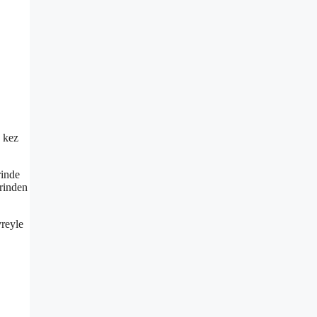
k kez
rinde
erinden
vreyle