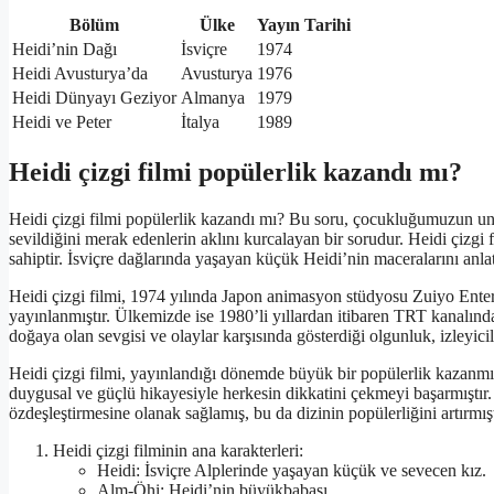
Bölüm
Ülke
Yayın Tarihi
Heidi’nin Dağı
İsviçre
1974
Heidi Avusturya’da
Avusturya
1976
Heidi Dünyayı Geziyor
Almanya
1979
Heidi ve Peter
İtalya
1989
Heidi çizgi filmi popülerlik kazandı mı?
Heidi çizgi filmi popülerlik kazandı mı? Bu soru, çocukluğumuzun unut
sevildiğini merak edenlerin aklını kurcalayan bir sorudur. Heidi çizgi 
sahiptir. İsviçre dağlarında yaşayan küçük Heidi’nin maceralarını anlat
Heidi çizgi filmi, 1974 yılında Japon animasyon stüdyosu Zuiyo Enterpr
yayınlanmıştır. Ülkemizde ise 1980’li yıllardan itibaren TRT kanalın
doğaya olan sevgisi ve olaylar karşısında gösterdiği olgunluk, izleyici
Heidi çizgi filmi, yayınlandığı dönemde büyük bir popülerlik kazanmışt
duygusal ve güçlü hikayesiyle herkesin dikkatini çekmeyi başarmıştır. He
özdeşleştirmesine olanak sağlamış, bu da dizinin popülerliğini artırmışt
Heidi çizgi filminin ana karakterleri:
Heidi: İsviçre Alplerinde yaşayan küçük ve sevecen kız.
Alm-Öhi: Heidi’nin büyükbabası.