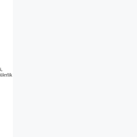
i,
ülerlik