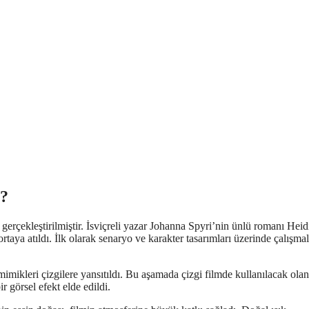
u?
 gerçekleştirilmiştir. İsviçreli yazar Johanna Spyri’nin ünlü romanı Heid
ortaya atıldı. İlk olarak senaryo ve karakter tasarımları üzerinde çalışma
imikleri çizgilere yansıtıldı. Bu aşamada çizgi filmde kullanılacak ola
ir görsel efekt elde edildi.