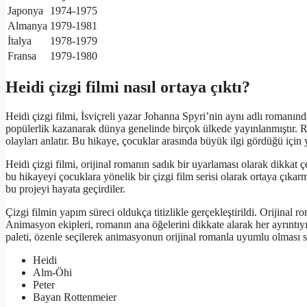
Japonya
1974-1975
Almanya
1979-1981
İtalya
1978-1979
Fransa
1979-1980
Heidi çizgi filmi nasıl ortaya çıktı?
Heidi çizgi filmi, İsviçreli yazar Johanna Spyri’nin aynı adlı romanınd
popülerlik kazanarak dünya genelinde birçok ülkede yayınlanmıştır. 
olayları anlatır. Bu hikaye, çocuklar arasında büyük ilgi gördüğü için 
Heidi çizgi filmi, orijinal romanın sadık bir uyarlaması olarak dikkat 
bu hikayeyi çocuklara yönelik bir çizgi film serisi olarak ortaya çıkarm
bu projeyi hayata geçirdiler.
Çizgi filmin yapım süreci oldukça titizlikle gerçekleştirildi. Orijinal
Animasyon ekipleri, romanın ana öğelerini dikkate alarak her ayrıntıyı 
paleti, özenle seçilerek animasyonun orijinal romanla uyumlu olması s
Heidi
Alm-Öhi
Peter
Bayan Rottenmeier