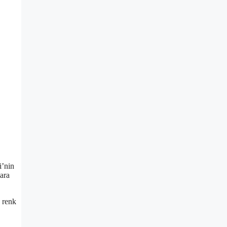
i’nin
lara
n renk