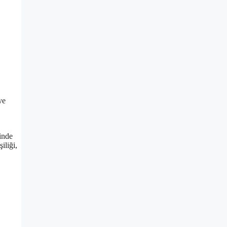
ve
inde
iliği,