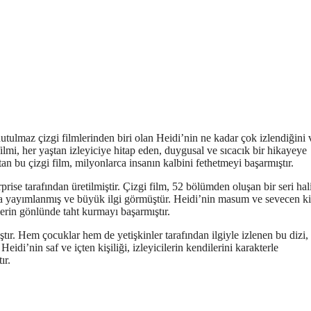
ulmaz çizgi filmlerinden biri olan Heidi’nin ne kadar çok izlendiğini 
filmi, her yaştan izleyiciye hitap eden, duygusal ve sıcacık bir hikayeye
an bu çizgi film, milyonlarca insanın kalbini fethetmeyi başarmıştır.
ise tarafından üretilmiştir. Çizgi film, 52 bölümden oluşan bir seri hal
da yayımlanmış ve büyük ilgi görmüştür. Heidi’nin masum ve sevecen kiş
lerin gönlünde taht kurmayı başarmıştır.
ır. Hem çocuklar hem de yetişkinler tarafından ilgiyle izlenen bu dizi,
idi’nin saf ve içten kişiliği, izleyicilerin kendilerini karakterle
ır.