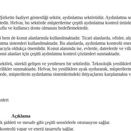
. Şirketin faaliyet gösterdiği sektör, aydınlatma sektörüdür. Aydınlatma s
dir. Helvar, bu sektörde müşterilerine çeşitli aydınlatma kontrol ürünle
ruflu ve kullanıcı dostu olmasını hedeflemektedir.
 hem de konut alanlarında kullanılmaktadır. Ticari alanlarda, ofisler, alı
latma sistemleri kullanılmaktadır. Bu alanlarda, aydınlatma kontrolü ener
ıyla oldukça önemlidir. Konut alanında ise, evlerde, dairelerde ve vill
nut alanları için çeşitli aydınlatma kontrol çözümleri sunmaktadır.
ektörü, sürekli gelişen ve yenilenen bir sektördür. Teknolojik yenilikler
zellikler sunmaktadır. Helvar, bu yeniliklere ayak uydurarak, müşterileri
de, müşterilerin aydınlatma sistemlerindeki ihtiyaçlarını karşılamakta 
nleri
Açıklama
ık şiddeti ve mesafe gibi çeşitli sensörlerle otomasyon sağlar.
kontrolü yapar ve enerji tasarrufu sağlar.