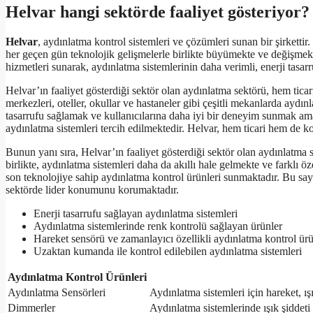
Helvar hangi sektörde faaliyet gösteriyor?
Helvar
, aydınlatma kontrol sistemleri ve çözümleri sunan bir şirkettir
her geçen gün teknolojik gelişmelerle birlikte büyümekte ve değişmekte
hizmetleri sunarak, aydınlatma sistemlerinin daha verimli, enerji tasar
Helvar’ın faaliyet gösterdiği sektör olan aydınlatma sektörü, hem ticari
merkezleri, oteller, okullar ve hastaneler gibi çeşitli mekanlarda aydın
tasarrufu sağlamak ve kullanıcılarına daha iyi bir deneyim sunmak amac
aydınlatma sistemleri tercih edilmektedir. Helvar, hem ticari hem de ko
Bunun yanı sıra, Helvar’ın faaliyet gösterdiği sektör olan aydınlatma s
birlikte, aydınlatma sistemleri daha da akıllı hale gelmekte ve farklı ö
son teknolojiye sahip aydınlatma kontrol ürünleri sunmaktadır. Bu saye
sektörde lider konumunu korumaktadır.
Enerji tasarrufu sağlayan aydınlatma sistemleri
Aydınlatma sistemlerinde renk kontrolü sağlayan ürünler
Hareket sensörü ve zamanlayıcı özellikli aydınlatma kontrol ürü
Uzaktan kumanda ile kontrol edilebilen aydınlatma sistemleri
Aydınlatma Kontrol Ürünleri
Aydınlatma Sensörleri
Aydınlatma sistemleri için hareket, ış
Dimmerler
Aydınlatma sistemlerinde ışık şiddeti 