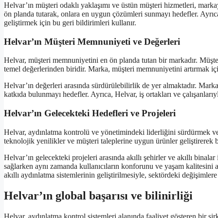
Helvar’ın müşteri odaklı yaklaşımı ve üstün müşteri hizmetleri, markayı
ön planda tutarak, onlara en uygun çözümleri sunmayı hedefler. Ayrıca,
geliştirmek için bu geri bildirimleri kullanır.
Helvar’ın Müşteri Memnuniyeti ve Değerleri
Helvar, müşteri memnuniyetini en ön planda tutan bir markadır. Müşter
temel değerlerinden biridir. Marka, müşteri memnuniyetini artırmak için
Helvar’ın değerleri arasında sürdürülebilirlik de yer almaktadır. Mark
katkıda bulunmayı hedefler. Ayrıca, Helvar, iş ortakları ve çalışanlarıy
Helvar’ın Gelecekteki Hedefleri ve Projeleri
Helvar, aydınlatma kontrolü ve yönetimindeki liderliğini sürdürmek ve
teknolojik yenilikler ve müşteri taleplerine uygun ürünler geliştirere
Helvar’ın gelecekteki projeleri arasında akıllı şehirler ve akıllı binalar
sağlarken aynı zamanda kullanıcıların konforunu ve yaşam kalitesini art
akıllı aydınlatma sistemlerinin geliştirilmesiyle, sektördeki değişimle
Helvar’ın global başarısı ve bilinirliği
Helvar, aydınlatma kontrol sistemleri alanında faaliyet gösteren bir şirk