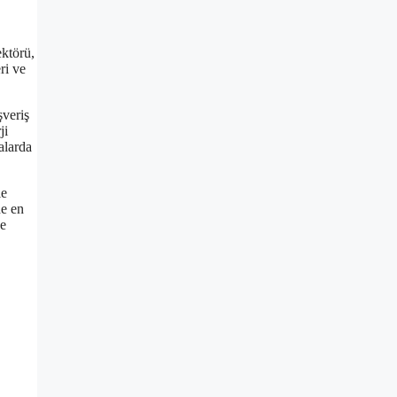
ektörü,
ri ve
şveriş
ji
alarda
le
ne en
ve