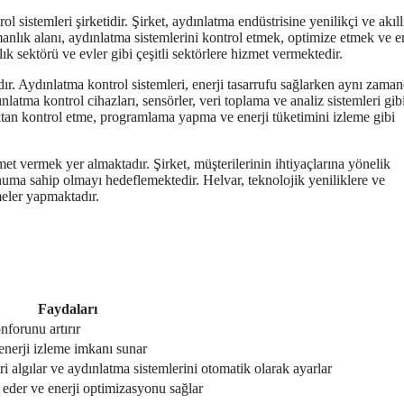
sistemleri şirketidir. Şirket, aydınlatma endüstrisine yenilikçi ve akıll
nlık alanı, aydınlatma sistemlerini kontrol etmek, optimize etmek ve en
ağlık sektörü ve evler gibi çeşitli sektörlere hizmet vermektedir.
dır. Aydınlatma kontrol sistemleri, enerji tasarrufu sağlarken aynı zama
ınlatma kontrol cihazları, sensörler, veri toplama ve analiz sistemleri gib
zaktan kontrol etme, programlama yapma ve enerji tüketimini izleme gibi
et vermek yer almaktadır. Şirket, müşterilerinin ihtiyaçlarına yönelik
numa sahip olmayı hedeflemektedir. Helvar, teknolojik yeniliklere ve
meler yapmaktadır.
Faydaları
onforunu artırır
nerji izleme imkanı sunar
eri algılar ve aydınlatma sistemlerini otomatik olarak ayarlar
z eder ve enerji optimizasyonu sağlar