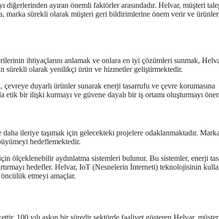
 diğerlerinden ayıran önemli faktörler arasındadır. Helvar, müşteri tale
 marka sürekli olarak müşteri geri bildirimlerine önem verir ve ürünler
ilerinin ihtiyaçlarını anlamak ve onlara en iyi çözümleri sunmak, Helv
 sürekli olarak yenilikçi ürün ve hizmetler geliştirmektedir.
a, çevreye duyarlı ürünler sunarak enerji tasarrufu ve çevre korumasına
la etik bir ilişki kurmayı ve güvene dayalı bir iş ortamı oluşturmayı öne
 daha ileriye taşımak için gelecekteki projelere odaklanmaktadır. Marka
k büyümeyi hedeflemektedir.
 için ölçeklenebilir aydınlatma sistemleri bulunur. Bu sistemler, enerji ta
ırmayı hedefler. Helvar, IoT (Nesnelerin İnterneti) teknolojisinin kulla
re öncülük etmeyi amaçlar.
ettir. 100 yılı aşkın bir süredir sektörde faaliyet gösteren Helvar, müşter