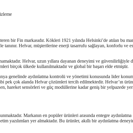
 izleme
steren bir Fin markasıdır. Kökleri 1921 yılında Helsinki’de atılan bu ma
le tanınır. Helvar, müşterilerine enerji tasarrufu sağlayan, konforlu ve e
namaktadır. Helvar, uzun yıllara dayanan deneyimi ve güvenilirliğiyle 
eri birçok ülkede kullanılmaktadır ve global bir başarı elde etmiştir.
 dünya genelinde aydınlatma kontrolü ve yönetimi konusunda lider konu
 gibi pek çok alanda Helvar çözümleri tercih edilmektedir. Helvar’ın ürün
en, hareket sensörleri ve güç modüllerine kadar geniş bir yelpazede yer
 sunmaktadır. Markanın en popüler ürünleri arasında entegre aydınlatma
etim yazılımları yer almaktadır. Bu ürünler, akıllı bir aydınlatma deney