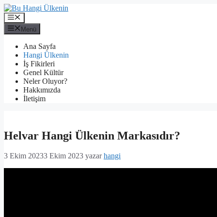
İçeriğe
atla
Menü
Menü
Ana Sayfa
Hangi Ülkenin
İş Fikirleri
Genel Kültür
Neler Oluyor?
Hakkımızda
İletişim
Helvar Hangi Ülkenin Markasıdır?
3 Ekim 2023
3 Ekim 2023
yazar
hangi