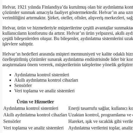
Helvar, 1921 yılında Finlandiya’da kurulmuş olan bir aydınlatma kontrol 
çözümler sunmak amacıyla faaliyet göstermektedir. Helvar’ın ana uzma
verimliliğini artırmaktır. Şirket, oteller, ofisler, alışveriş merkezleri, s
Helvar, ürün ve hizmetleriyle müşterilerine çeşitli avantajlar sunmakta
kullanıcıların konforunu da artırır. Helvar’ın ürün yelpazesi, akıllı ayd
çeşitli bileşenlerden oluşur. Bu bileşenler, aydınlatma sistemlerini u
işlevlere sahiptir.
Helvar’ın hedefleri arasında müşteri memnuniyeti ve kalite odaklı hizm
özelleştirilmiş çözümler sunarak aydınlatma endüstrisinde lider bir ko
araştırmalara önem vererek, müşterilerinin taleplerine yönelik geliştir
Aydınlatma kontrol sistemleri
Akıllı aydınlatma kontrol cihazları
Sensörler
Veri toplama ve analiz sistemleri
Ürün ve Hizmetler
Aydınlatma kontrol sistemleri
Enerji tasarrufu sağlar, kullanıcı k
Akıllı aydınlatma kontrol cihazları
Uzaktan kontrol, programlama ve e
Sensörler
Hareket, ışık ve sıcaklık gibi veril
Veri toplama ve analiz sistemleri
Aydınlatma verilerini toplar, anali