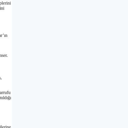
plerini
ini
ar’ın
mser.
,
sarrufu
nıldığı
ilerine