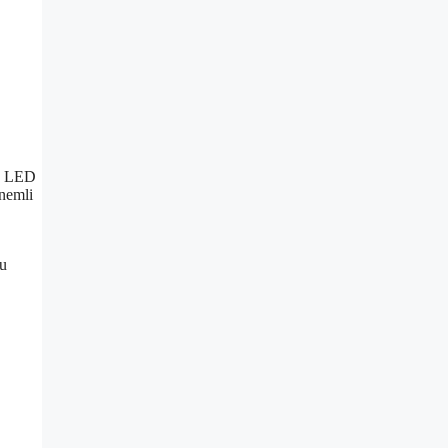
i, LED
önemli
tu