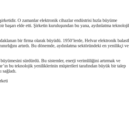
şirketidir. O zamanlar elektronik cihazlar endüstrisi hızla büyüme
r başarı elde etti. Şirketin kuruluşundan bu yana, aydınlatma teknoloji
daklanan bir firma olarak büyüdü. 1950’lerde, Helvar elektronik balastl
tanınırlığını artırdı. Bu dönemde, aydınlatma sektöründeki en yenilikçi ve
 büyümesini sürdürdü. Bu sistemler, enerji verimliliğini artırmak ve
r’ın bu teknolojik yeniliklerinin müşterileri tarafından büyük bir talep
ı sağladı.
rketi