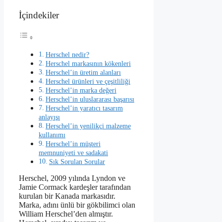
İçindekiler
Herschel nedir?
Herschel markasının kökenleri
Herschel’in üretim alanları
Herschel ürünleri ve çeşitliliği
Herschel’in marka değeri
Herschel’in uluslararası başarısı
Herschel’in yaratıcı tasarım
anlayışı
Herschel’in yenilikçi malzeme
kullanımı
Herschel’in müşteri
memnuniyeti ve sadakati
Sık Sorulan Sorular
Herschel, 2009 yılında Lyndon ve
Jamie Cormack kardeşler tarafından
kurulan bir Kanada markasıdır.
Marka, adını ünlü bir gökbilimci olan
William Herschel’den almıştır.