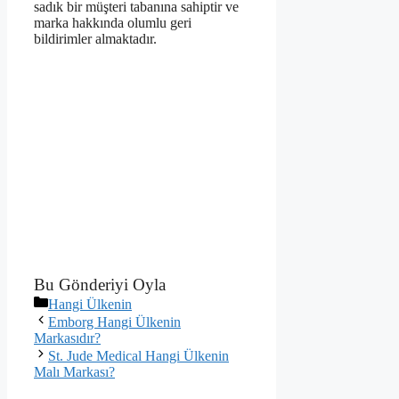
sadık bir müşteri tabanına sahiptir ve
marka hakkında olumlu geri
bildirimler almaktadır.
Bu Gönderiyi Oyla
Kategoriler
Hangi Ülkenin
Emborg Hangi Ülkenin
Markasıdır?
St. Jude Medical Hangi Ülkenin
Malı Markası?