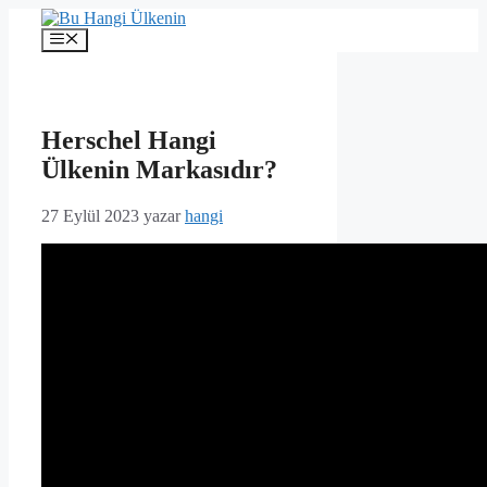
İçeriğe
atla
Menü
Herschel Hangi
Ülkenin Markasıdır?
27 Eylül 2023
yazar
hangi