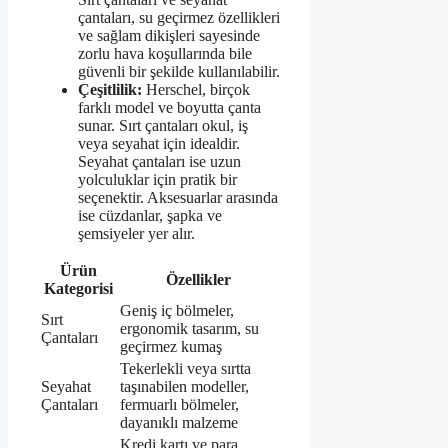
çantaları, su geçirmez özellikleri
ve sağlam dikişleri sayesinde
zorlu hava koşullarında bile
güvenli bir şekilde kullanılabilir.
Çeşitlilik:
Herschel, birçok
farklı model ve boyutta çanta
sunar. Sırt çantaları okul, iş
veya seyahat için idealdir.
Seyahat çantaları ise uzun
yolculuklar için pratik bir
seçenektir. Aksesuarlar arasında
ise cüzdanlar, şapka ve
şemsiyeler yer alır.
Ürün
Özellikler
Kategorisi
Geniş iç bölmeler,
Sırt
ergonomik tasarım, su
Çantaları
geçirmez kumaş
Tekerlekli veya sırtta
Seyahat
taşınabilen modeller,
Çantaları
fermuarlı bölmeler,
dayanıklı malzeme
Kredi kartı ve para