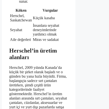
sunar.
Köken
Vurgular
Herschel,
Küçük kasaba
Saskatchewan
İnsanlara seyahat
Seyahat
deneyimlerinde
yardımcı olmak
Aile değerleri
Miras ve sadakat
Herschel’in üretim
alanları
Herschel, 2009 yılında Kanada’da
küçük bir şirket olarak başladı ve o
günden bu yana hızla büyüdü. Firma,
başlangıçta sadece sırt çantaları
üretirken, şimdi çeşitli ürün
kategorilerinde faaliyet
göstermektedir. Herschel’in üretim
alanları arasında sırt çantaları, seyahat
çantaları, cüzdanlar, aksesuarlar ve
yurt içi ve yurt dışı pazarlarda satışa