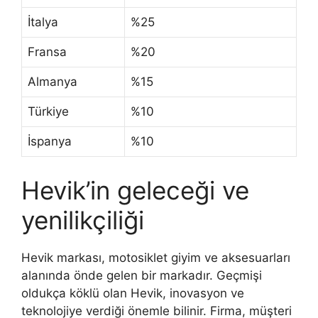
İtalya
%25
Fransa
%20
Almanya
%15
Türkiye
%10
İspanya
%10
Hevik’in geleceği ve
yenilikçiliği
Hevik markası, motosiklet giyim ve aksesuarları
alanında önde gelen bir markadır. Geçmişi
oldukça köklü olan Hevik, inovasyon ve
teknolojiye verdiği önemle bilinir. Firma, müşteri