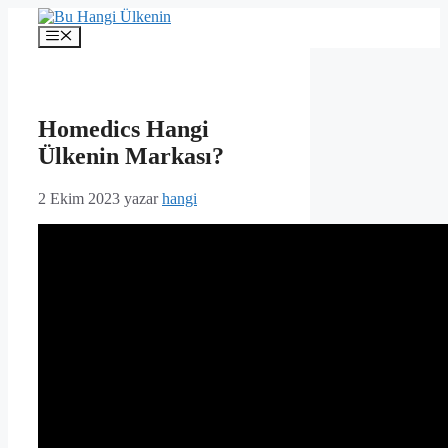
İçeriğe
atla
Menü
Homedics Hangi
Ülkenin Markası?
2 Ekim 2023
yazar
hangi