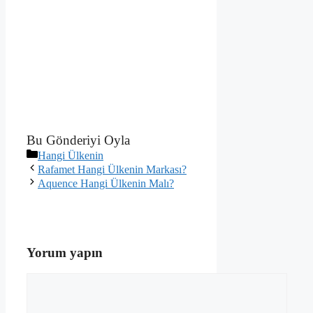
Bu Gönderiyi Oyla
Kategoriler
Hangi Ülkenin
Rafamet Hangi Ülkenin Markası?
Aquence Hangi Ülkenin Malı?
Yorum yapın
Yorum