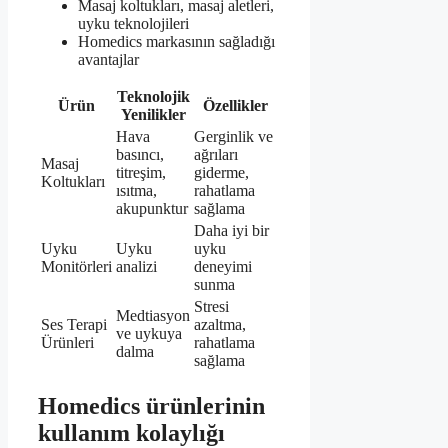
Masaj koltukları, masaj aletleri,
uyku teknolojileri
Homedics markasının sağladığı
avantajlar
Teknolojik
Ürün
Özellikler
Yenilikler
Hava
Gerginlik ve
basıncı,
ağrıları
Masaj
titreşim,
giderme,
Koltukları
ısıtma,
rahatlama
akupunktur
sağlama
Daha iyi bir
Uyku
Uyku
uyku
Monitörleri
analizi
deneyimi
sunma
Stresi
Medtiasyon
Ses Terapi
azaltma,
ve uykuya
Ürünleri
rahatlama
dalma
sağlama
Homedics ürünlerinin
kullanım kolaylığı