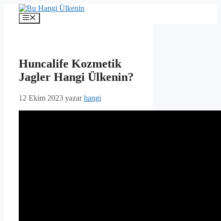
İçeriğe
atla
Menü
Huncalife Kozmetik
Jagler Hangi Ülkenin?
12 Ekim 2023
yazar
hangi