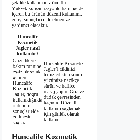
şekilde kullanmanız önerilir.
Yüksek konsantrasyonlu hammadde
içeren bu ürünün düzenli kullanımı,
en iyi sonuçları elde etmenize
yardımcı olacaktır.
Huncalife
Kozmetik
Jagler nasıl
kullanılır?
Güzellik ve
Huncalife Kozmetik
bakım rutinine
Jagler’i cildinizi
eşsiz bir soluk
temizledikten sonra
getiren
yüzünüze nazikçe
Huncalife
sürün ve hafifçe
Kozmetik
masaj yapın. Göz ve
Jagler, doğru
dudak çevresinden
kullanıldığında
kaçının. Düzenli
optimum
kullanım sağlamak
sonuçlar elde
için günlük olarak
edilmesini
kullanın.
sağlar.
Huncalife Kozmetik