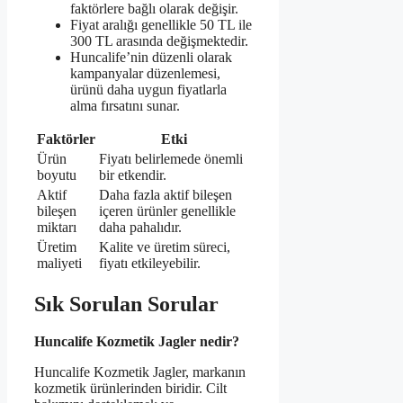
faktörlere bağlı olarak değişir.
Fiyat aralığı genellikle 50 TL ile
300 TL arasında değişmektedir.
Huncalife’nin düzenli olarak
kampanyalar düzenlemesi,
ürünü daha uygun fiyatlarla
alma fırsatını sunar.
Faktörler
Etki
Ürün
Fiyatı belirlemede önemli
boyutu
bir etkendir.
Aktif
Daha fazla aktif bileşen
bileşen
içeren ürünler genellikle
miktarı
daha pahalıdır.
Üretim
Kalite ve üretim süreci,
maliyeti
fiyatı etkileyebilir.
Sık Sorulan Sorular
Huncalife Kozmetik Jagler nedir?
Huncalife Kozmetik Jagler, markanın
kozmetik ürünlerinden biridir. Cilt