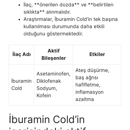
İlaç, **önerilen dozda** ve **belirtilen
sıklıkta** alınmalıdır.
Araştırmalar, İburamin Cold’in tek başına
kullanılması durumunda daha etkili
olduğunu göstermektedir.
Aktif
İlaç Adı
Etkiler
Bileşenler
Ateş düşürme,
Asetaminofen,
baş ağrısı
İburamin
Diklofenak
hafifletme,
Cold
Sodyum,
inflamasyon
Kofein
azaltma
İburamin Cold’in