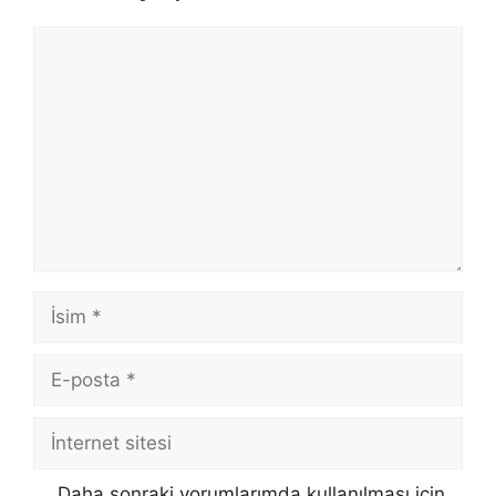
Yorum
İsim
E-
posta
İnternet
sitesi
Daha sonraki yorumlarımda kullanılması için