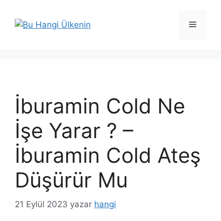
İçeriğe
atla
Menü
İburamin Cold Ne
İşe Yarar ? –
İburamin Cold Ateş
Düşürür Mu
21 Eylül 2023
yazar
hangi