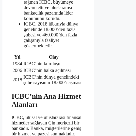
rağmen ICBC, büyümeye
devam etti ve uluslararası
bankacılık pazarında lider
konumunu korudu.
ICBC, 2018 itibarıyla dünya
genelinde 18.000’den fazla
şubesi ve 460.000’den fazla
çalışanıyla faaliyet
göstermektedir.
Yıl
Olay
1984
ICBC’nin kuruluşu
2006
ICBC’nin halka açılması
ICBC’nin dünya genelindeki
2018
şube sayısının 18.000’i aşması
ICBC’nin Ana Hizmet
Alanları
ICBC, ulusal ve uluslararası finansal
hizmetler sağlayan Çin merkezli bir
bankadır. Banka, müşterilerine geniş
bir hizmet yelpazesi sunmaktadır.