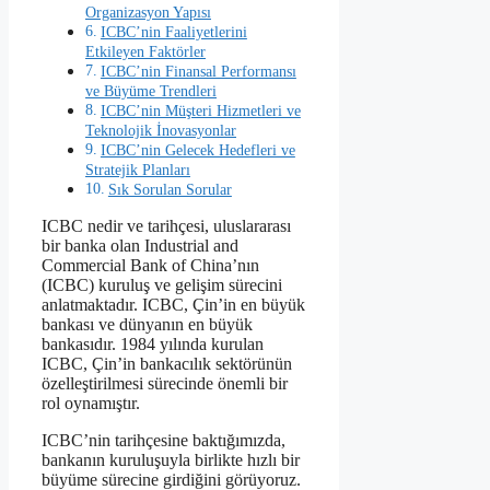
Organizasyon Yapısı
ICBC’nin Faaliyetlerini
Etkileyen Faktörler
ICBC’nin Finansal Performansı
ve Büyüme Trendleri
ICBC’nin Müşteri Hizmetleri ve
Teknolojik İnovasyonlar
ICBC’nin Gelecek Hedefleri ve
Stratejik Planları
Sık Sorulan Sorular
ICBC nedir ve tarihçesi, uluslararası
bir banka olan Industrial and
Commercial Bank of China’nın
(ICBC) kuruluş ve gelişim sürecini
anlatmaktadır. ICBC, Çin’in en büyük
bankası ve dünyanın en büyük
bankasıdır. 1984 yılında kurulan
ICBC, Çin’in bankacılık sektörünün
özelleştirilmesi sürecinde önemli bir
rol oynamıştır.
ICBC’nin tarihçesine baktığımızda,
bankanın kuruluşuyla birlikte hızlı bir
büyüme sürecine girdiğini görüyoruz.