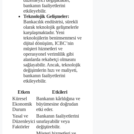
düzenleyici değişiklikler,
bankanın faaliyetlerini
etkileyebilir.
Teknolojik Gelişmeler:
Bankacılık endüstrisi, sürekli
olarak teknolojik gelişmelerle
karşılaşmaktadır. Yeni
teknolojilerin benimsenmesi ve
dijital dönüşüm, ICBC’nin
müşteri hizmetleri ve
operasyonel verimlilik gibi
alanlarda rekabetçi olmasını
sağlayabilir. Ancak, teknolojik
değişimlerin hızı ve maliyeti,
bankanın faaliyetlerini
etkileyebilir.
Etken
Etkileri
Küresel
Bankanın kârlılığına ve
Ekonomik
büyümesine doğrudan
Durum
etki eder.
Yasal ve
Bankanın faaliyetlerini
Düzenleyici
sınırlayabilir veya
Faktörler
değiştirebilir.
Müşteri hizmetleri ve