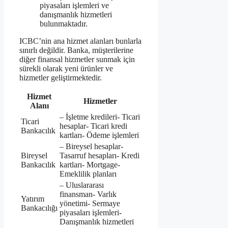
piyasaları işlemleri ve
danışmanlık hizmetleri
bulunmaktadır.
ICBC’nin ana hizmet alanları bunlarla
sınırlı değildir. Banka, müşterilerine
diğer finansal hizmetler sunmak için
sürekli olarak yeni ürünler ve
hizmetler geliştirmektedir.
Hizmet
Hizmetler
Alanı
– İşletme kredileri- Ticari
Ticari
hesaplar- Ticari kredi
Bankacılık
kartları- Ödeme işlemleri
– Bireysel hesaplar-
Bireysel
Tasarruf hesapları- Kredi
Bankacılık
kartları- Mortgage-
Emeklilik planları
– Uluslararası
finansman- Varlık
Yatırım
yönetimi- Sermaye
Bankacılığı
piyasaları işlemleri-
Danışmanlık hizmetleri