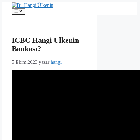
İçeriğe
atla
Menü
ICBC Hangi Ülkenin
Bankası?
5 Ekim 2023
yazar
hangi