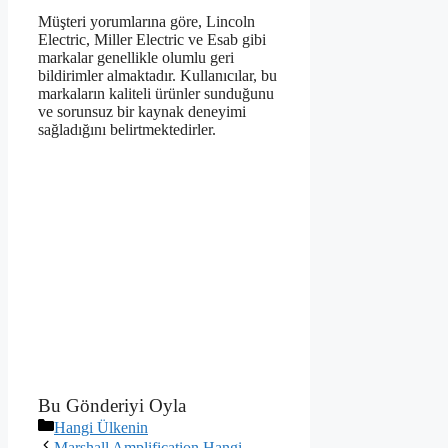
Müşteri yorumlarına göre, Lincoln
Electric, Miller Electric ve Esab gibi
markalar genellikle olumlu geri
bildirimler almaktadır. Kullanıcılar, bu
markaların kaliteli ürünler sunduğunu
ve sorunsuz bir kaynak deneyimi
sağladığını belirtmektedirler.
Bu Gönderiyi Oyla
Kategoriler
Hangi Ülkenin
Marshall Amplification Hangi