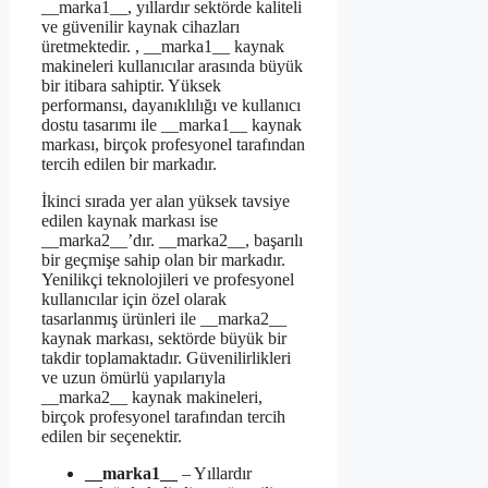
__marka1__, yıllardır sektörde kaliteli
ve güvenilir kaynak cihazları
üretmektedir. , __marka1__ kaynak
makineleri kullanıcılar arasında büyük
bir itibara sahiptir. Yüksek
performansı, dayanıklılığı ve kullanıcı
dostu tasarımı ile __marka1__ kaynak
markası, birçok profesyonel tarafından
tercih edilen bir markadır.
İkinci sırada yer alan yüksek tavsiye
edilen kaynak markası ise
__marka2__’dır. __marka2__, başarılı
bir geçmişe sahip olan bir markadır.
Yenilikçi teknolojileri ve profesyonel
kullanıcılar için özel olarak
tasarlanmış ürünleri ile __marka2__
kaynak markası, sektörde büyük bir
takdir toplamaktadır. Güvenilirlikleri
ve uzun ömürlü yapılarıyla
__marka2__ kaynak makineleri,
birçok profesyonel tarafından tercih
edilen bir seçenektir.
__marka1__
– Yıllardır