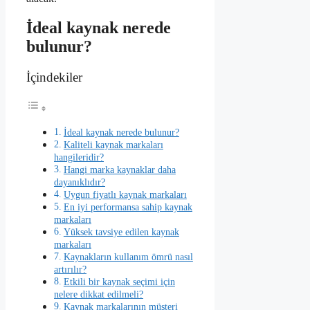
İdeal kaynak nerede
bulunur?
İçindekiler
İdeal kaynak nerede bulunur?
Kaliteli kaynak markaları
hangileridir?
Hangi marka kaynaklar daha
dayanıklıdır?
Uygun fiyatlı kaynak markaları
En iyi performansa sahip kaynak
markaları
Yüksek tavsiye edilen kaynak
markaları
Kaynakların kullanım ömrü nasıl
artırılır?
Etkili bir kaynak seçimi için
nelere dikkat edilmeli?
Kaynak markalarının müşteri