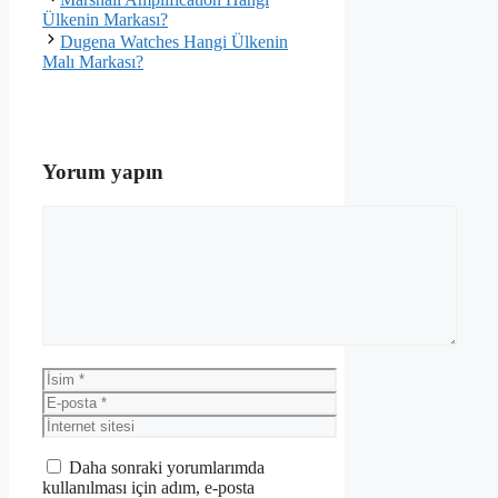
Ülkenin Markası?
Dugena Watches Hangi Ülkenin
Malı Markası?
Yorum yapın
Yorum
İsim
E-
posta
İnternet
sitesi
Daha sonraki yorumlarımda
kullanılması için adım, e-posta