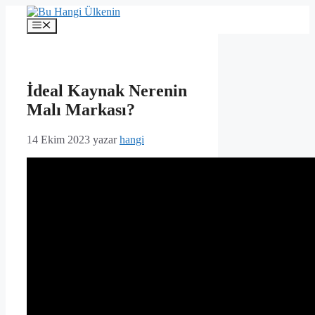
İçeriğe
atla
Menü
İdeal Kaynak Nerenin
Malı Markası?
14 Ekim 2023
yazar
hangi