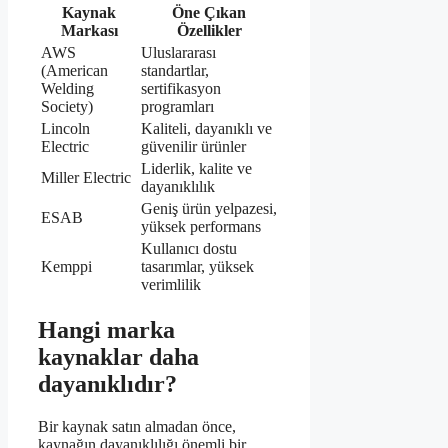
Kaynak
Öne Çıkan
Markası
Özellikler
AWS
Uluslararası
(American
standartlar,
Welding
sertifikasyon
Society)
programları
Lincoln
Kaliteli, dayanıklı ve
Electric
güvenilir ürünler
Liderlik, kalite ve
Miller Electric
dayanıklılık
Geniş ürün yelpazesi,
ESAB
yüksek performans
Kullanıcı dostu
Kemppi
tasarımlar, yüksek
verimlilik
Hangi marka
kaynaklar daha
dayanıklıdır?
Bir kaynak satın almadan önce,
kaynağın dayanıklılığı önemli bir