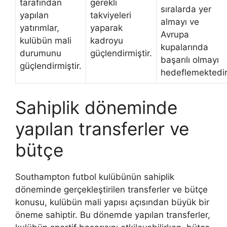
tarafından
gerekli
sıralarda yer
yapılan
takviyeleri
almayı ve
yatırımlar,
yaparak
Avrupa
kulübün mali
kadroyu
kupalarında
durumunu
güçlendirmiştir.
başarılı olmayı
güçlendirmiştir.
hedeflemektedir
Sahiplik döneminde
yapılan transferler ve
bütçe
Southampton futbol kulübünün sahiplik
döneminde gerçekleştirilen transferler ve bütçe
konusu, kulübün mali yapısı açısından büyük bir
öneme sahiptir. Bu dönemde yapılan transferler,