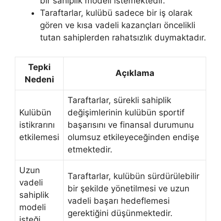
bir sahiplik modeli istemektedir.
Taraftarlar, kulübü sadece bir iş olarak
gören ve kısa vadeli kazançları öncelikli
tutan sahiplerden rahatsızlık duymaktadır.
Tepki
Açıklama
Nedeni
Taraftarlar, sürekli sahiplik
Kulübün
değişimlerinin kulübün sportif
istikrarını
başarısını ve finansal durumunu
etkilemesi
olumsuz etkileyeceğinden endişe
etmektedir.
Uzun
Taraftarlar, kulübün sürdürülebilir
vadeli
bir şekilde yönetilmesi ve uzun
sahiplik
vadeli başarı hedeflemesi
modeli
gerektiğini düşünmektedir.
isteği