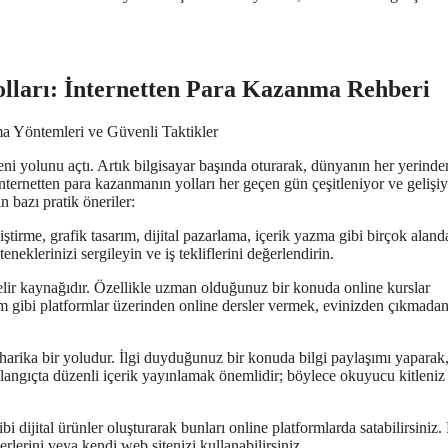
olları: İnternetten Para Kazanma Rehberi
ni yolunu açtı. Artık bilgisayar başında oturarak, dünyanın her yerinde
. İnternetten para kazanmanın yolları her geçen gün çeşitleniyor ve gelişiy
n bazı pratik öneriler:
liştirme, grafik tasarım, dijital pazarlama, içerik yazma gibi birçok aland
teneklerinizi sergileyin ve iş tekliflerini değerlendirin.
gelir kaynağıdır. Özellikle uzman olduğunuz bir konuda online kurslar
oom gibi platformlar üzerinden online dersler vermek, evinizden çıkmada
harika bir yoludur. İlgi duyduğunuz bir konuda bilgi paylaşımı yaparak
Başlangıçta düzenli içerik yayınlamak önemlidir; böylece okuyucu kitleniz
bi dijital ürünler oluşturarak bunları online platformlarda satabilirsiniz. 
erlerini veya kendi web sitenizi kullanabilirsiniz.