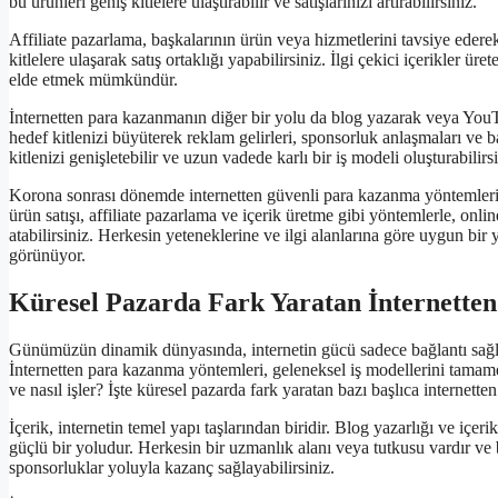
bu ürünleri geniş kitlelere ulaştırabilir ve satışlarınızı artırabilirsiniz.
Affiliate pazarlama, başkalarının ürün veya hizmetlerini tavsiye ede
kitlelere ulaşarak satış ortaklığı yapabilirsiniz. İlgi çekici içerikler ü
elde etmek mümkündür.
İnternetten para kazanmanın diğer bir yolu da blog yazarak veya YouTube
hedef kitlenizi büyüterek reklam gelirleri, sponsorluk anlaşmaları ve bağ
kitlenizi genişletebilir ve uzun vadede karlı bir iş modeli oluşturabilirsi
Korona sonrası dönemde internetten güvenli para kazanma yöntemleri, bi
ürün satışı, affiliate pazarlama ve içerik üretme gibi yöntemlerle, on
atabilirsiniz. Herkesin yeteneklerine ve ilgi alanlarına göre uygun b
görünüyor.
Küresel Pazarda Fark Yaratan İnternette
Günümüzün dinamik dünyasında, internetin gücü sadece bağlantı sağla
İnternetten para kazanma yöntemleri, geleneksel iş modellerini tamamen
ve nasıl işler? İşte küresel pazarda fark yaratan bazı başlıca internett
İçerik, internetin temel yapı taşlarından biridir. Blog yazarlığı ve içer
güçlü bir yoludur. Herkesin bir uzmanlık alanı veya tutkusu vardır ve b
sponsorluklar yoluyla kazanç sağlayabilirsiniz.