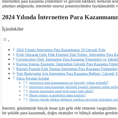
İnternetten para kazanma yöntemleri ve güvenli taktikler, herkesin ke
adımları attığınızda, internetin sınırsız potansiyelinden faydalanabilir ve 
2024 Yılında İnternetten Para Kazanmanın
İçindekiler
2024 Yılında İnternetten Para Kazanmanın 10 Güvenli Yolu
Evde Oturarak Gelir Elde Etmenin Yeni Yolları: İnternetten Para 
Girişimcilere Özel: İnternetten Para Kazanma Yöntemleri ve Taktikl
Korona Sonrası Ekonomi: İnternetten Güvenli Para Kazanma Yönte
Küresel Pazarda Fark Yaratan İnternetten Para Kazanma Yöntemleri
Yeni Başlayanlar İçin İnternetten Para Kazanma Rehberi: Güvenli Ta
Sıkça Sorulan Sorular
nternetten para kazanmanın en güvenli yolları nelerdir?
nternetten para kazanma işlerinde başarılı olmanın sırları neler
nternet üzerinden pasif gelir nasıl elde edilir?
Hangi online iş modelleri daha karlıdır?
Online işlerde dikkat edilmesi gereken güvenlik önlemleri nel
İnternet, günümüzde birçok insan için gelir elde etmenin vazgeçilmez 
bir şekilde para kazanmak, doğru stratejiler ve bilinçli adımlar gerekti