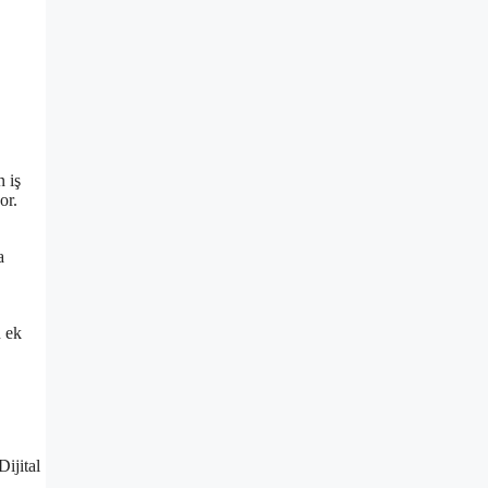
n iş
or.
a
n ek
,
Dijital