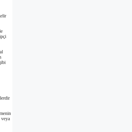
elir
le
ipçi
al
m
gibi
lerdir
etmenin
i veya