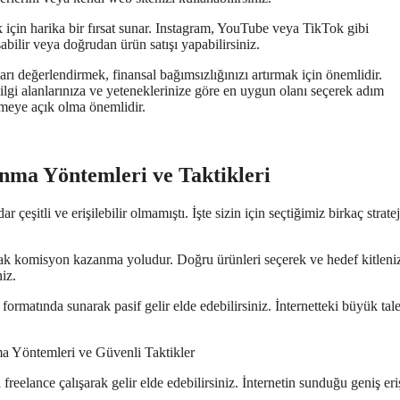
 için harika bir fırsat sunar. Instagram, YouTube veya TikTok gibi
aşabilir veya doğrudan ürün satışı yapabilirsiniz.
ları değerlendirmek, finansal bağımsızlığınızı artırmak için önemlidir.
e ilgi alanlarınıza ve yeteneklerinize göre en uygun olanı seçerek adım
enmeye açık olma önemlidir.
anma Yöntemleri ve Taktikleri
r çeşitli ve erişilebilir olmamıştı. İşte sizin için seçtiğimiz birkaç stratej
aparak komisyon kazanma yoludur. Doğru ürünleri seçerek ve hedef kitleni
iz.
ormatında sunarak pasif gelir elde edebilirsiniz. İnternetteki büyük tal
reelance çalışarak gelir elde edebilirsiniz. İnternetin sunduğu geniş eri