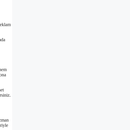
Reklam
ada
önem
rona
net
rsiniz.
uzman
riyle