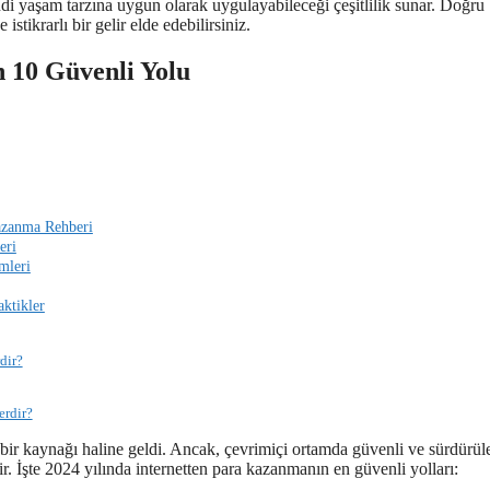
ndi yaşam tarzına uygun olarak uygulayabileceği çeşitlilik sunar. Doğru
istikrarlı bir gelir elde edebilirsiniz.
 10 Güvenli Yolu
Kazanma Rehberi
eri
mleri
ktikler
dir?
erdir?
bir kaynağı haline geldi. Ancak, çevrimiçi ortamda güvenli ve sürdürüle
rir. İşte 2024 yılında internetten para kazanmanın en güvenli yolları: