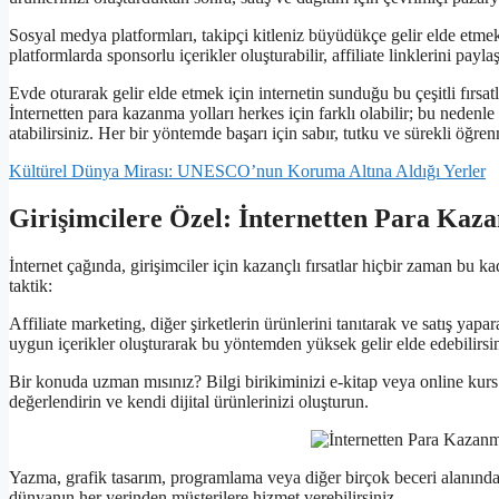
Sosyal medya platformları, takipçi kitleniz büyüdükçe gelir elde etmek
platformlarda sponsorlu içerikler oluşturabilir, affiliate linklerini payl
Evde oturarak gelir elde etmek için internetin sunduğu bu çeşitli fırsat
İnternetten para kazanma yolları herkes için farklı olabilir; bu nedenl
atabilirsiniz. Her bir yöntemde başarı için sabır, tutku ve sürekli öğr
Kültürel Dünya Mirası: UNESCO’nun Koruma Altına Aldığı Yerler
Girişimcilere Özel: İnternetten Para Kaz
İnternet çağında, girişimciler için kazançlı fırsatlar hiçbir zaman bu kada
taktik:
Affiliate marketing, diğer şirketlerin ürünlerini tanıtarak ve satış y
uygun içerikler oluşturarak bu yöntemden yüksek gelir elde edebilirsin
Bir konuda uzman mısınız? Bilgi birikiminizi e-kitap veya online kurs f
değerlendirin ve kendi dijital ürünlerinizi oluşturun.
Yazma, grafik tasarım, programlama veya diğer birçok beceri alanında f
dünyanın her yerinden müşterilere hizmet verebilirsiniz.