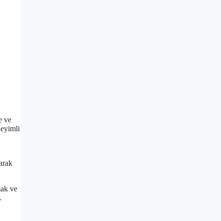
e ve
neyimli
zarak
mak ve
.