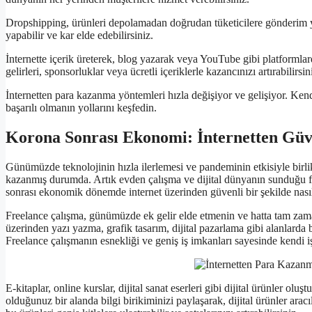
Dropshipping, ürünleri depolamadan doğrudan tüketicilere gönderim yap
yapabilir ve kar elde edebilirsiniz.
İnternette içerik üreterek, blog yazarak veya YouTube gibi platformlar
gelirleri, sponsorluklar veya ücretli içeriklerle kazancınızı artırabilirsin
İnternetten para kazanma yöntemleri hızla değişiyor ve gelişiyor. Ken
başarılı olmanın yollarını keşfedin.
Korona Sonrası Ekonomi: İnternetten Gü
Günümüzde teknolojinin hızla ilerlemesi ve pandeminin etkisiyle birl
kazanmış durumda. Artık evden çalışma ve dijital dünyanın sunduğu fır
sonrası ekonomik dönemde internet üzerinden güvenli bir şekilde nasıl
Freelance çalışma, günümüzde ek gelir elde etmenin ve hatta tam zaman
üzerinden yazı yazma, grafik tasarım, dijital pazarlama gibi alanlarda b
Freelance çalışmanın esnekliği ve geniş iş imkanları sayesinde kendi iş
E-kitaplar, online kurslar, dijital sanat eserleri gibi dijital ürünler 
olduğunuz bir alanda bilgi birikiminizi paylaşarak, dijital ürünler aracılı