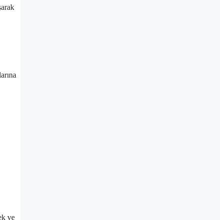
şarak
larına
ek ve