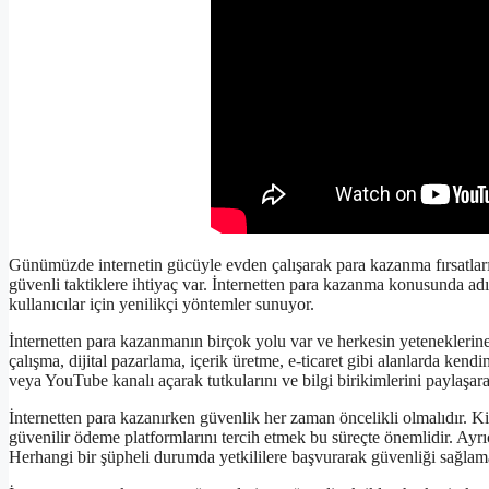
Günümüzde internetin gücüyle evden çalışarak para kazanma fırsatları 
güvenli taktiklere ihtiyaç var. İnternetten para kazanma konusunda a
kullanıcılar için yenilikçi yöntemler sunuyor.
İnternetten para kazanmanın birçok yolu var ve herkesin yeteneklerin
çalışma, dijital pazarlama, içerik üretme, e-ticaret gibi alanlarda ken
veya YouTube kanalı açarak tutkularını ve bilgi birikimlerini paylaşara
İnternetten para kazanırken güvenlik her zaman öncelikli olmalıdır. Kiş
güvenilir ödeme platformlarını tercih etmek bu süreçte önemlidir. Ayrıc
Herhangi bir şüpheli durumda yetkililere başvurarak güvenliği sağlam