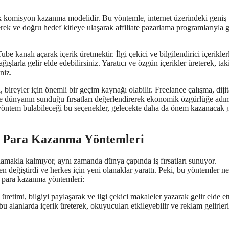
rek komisyon kazanma modelidir. Bu yöntemle, internet üzerindeki geniş
reterek ve doğru hedef kitleye ulaşarak affiliate pazarlama programlarıyla g
 kanalı açarak içerik üretmektir. İlgi çekici ve bilgilendirici içerikler
ışlarla gelir elde edebilirsiniz. Yaratıcı ve özgün içerikler üreterek, tak
niz.
reyler için önemli bir geçim kaynağı olabilir. Freelance çalışma, dijit
line dünyanın sunduğu fırsatları değerlendirerek ekonomik özgürlüğe adı
ir yöntem bulabileceği bu seçenekler, gelecekte daha da önem kazanacak 
n Para Kazanma Yöntemleri
makla kalmıyor, aynı zamanda dünya çapında iş fırsatları sunuyor.
 değiştirdi ve herkes için yeni olanaklar yarattı. Peki, bu yöntemler ne
en para kazanma yöntemleri:
ik üretimi, bilgiyi paylaşarak ve ilgi çekici makaleler yazarak gelir elde 
u alanlarda içerik üreterek, okuyucuları etkileyebilir ve reklam gelirler