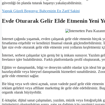
güvenliği ön planda tutarak başarıyı yakalayabilirsiniz.
Yaprak Güzeli Begonya: Bahçenizin En Zarif Sakini
Evde Oturarak Gelir Elde Etmenin Yeni Y
İnternet çağında yaşamak, evden çalışarak gelir elde etmenin birçok ye
fırsatlarına erişebilir ve kendinizi finansal olarak güçlendirebilirsiniz
İşte size evde oturarak gelir elde etmenin yeni yollarını keşfetmeniz içi
İnternet, serbest çalışanlar için geniş bir iş imkanı sunuyor. Yazılım ge
freelance işler bulabilirsiniz. Farklı platformlarda profil oluşturarak, ye
Eğitim ve danışmanlık, bilgi ve deneyim sahibi olanlar için ideal bir 
hazırlayabilir veya bireysel danışmanlık hizmetleri sunabilirsiniz. Z
gelir elde etmenizi sağlar.
Bir blog veya web sitesi açmak, uzun vadede pasif gelir elde etmenin 
reklam gelirleri veya affiliate marketing ile gelir elde edebilirsiniz. 
organik olarak büyüyebilir.
E-kitaplar, dijital sanat çalışmaları, yazılım, müzik veya fotoğrafçılık gi
ürünlerinizi oluşturduktan sonra, satış ve dağıtım için çevrimiçi pazary