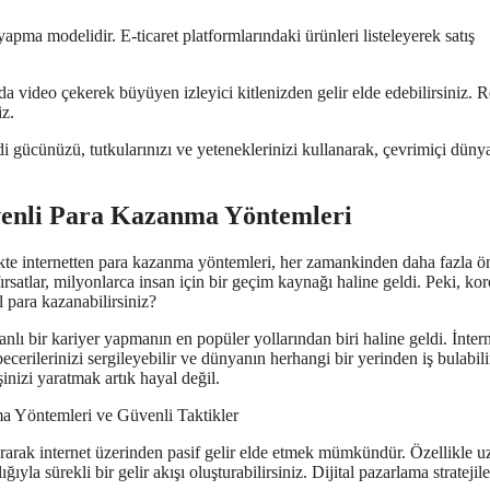
ma modelidir. E-ticaret platformlarındaki ürünleri listeleyerek satış
da video çekerek büyüyen izleyici kitlenizden gelir elde edebilirsiniz. 
iz.
di gücünüzü, tutkularınızı ve yeteneklerinizi kullanarak, çevrimiçi düny
venli Para Kazanma Yöntemleri
ikte internetten para kazanma yöntemleri, her zamankinden daha fazla 
satlar, milyonlarca insan için bir geçim kaynağı haline geldi. Peki, ko
 para kazanabilirsiniz?
lı bir kariyer yapmanın en popüler yollarından biri haline geldi. İnter
ecerilerinizi sergileyebilir ve dünyanın herhangi bir yerinden iş bulabili
inizi yaratmak artık hayal değil.
oluşturarak internet üzerinden pasif gelir elde etmek mümkündür. Özellikle 
ğıyla sürekli bir gelir akışı oluşturabilirsiniz. Dijital pazarlama stratejile