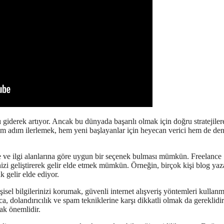
giderek artıyor. Ancak bu dünyada başarılı olmak için doğru stratejiler
dım adım ilerlemek, hem yeni başlayanlar için heyecan verici hem de de
e ve ilgi alanlarına göre uygun bir seçenek bulması mümkün. Freelance
dinizi geliştirerek gelir elde etmek mümkün. Örneğin, birçok kişi blog ya
k gelir elde ediyor.
isel bilgilerinizi korumak, güvenli internet alışveriş yöntemleri kullan
a, dolandırıcılık ve spam tekniklerine karşı dikkatli olmak da gereklidir
ak önemlidir.