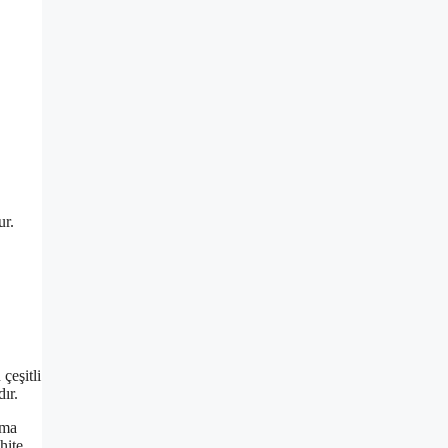
ur.
çeşitli
ır.
uma
hite