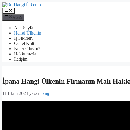
İçeriğe
atla
Menü
Menü
Ana Sayfa
Hangi Ülkenin
İş Fikirleri
Genel Kültür
Neler Oluyor?
Hakkımızda
İletişim
İpana Hangi Ülkenin Firmanın Malı Hakkı
11 Ekim 2023
yazar
hangi