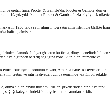
ahibi ve üretici firma Procter & Gamble’dır. Procter & Gamble, dünya
rkettir. 19. yüzyılda kurulan Procter & Gamble, hızla büyüyerek tüketic
arkasını 1930’larda satın almıştır. Bu satın alma işlemiyle birlikte İpan
ka haline gelmiştir.
ğı ürünleri alanında faaliyet gösteren bu firma, dünya genelinde bilinen 
tadır ve o günden beri diş sağlığına yönelik ürünler üretmekte ve
 etmektedir. İşte bu sorunun cevabı, Amerika Birleşik Devletleri’dir.
a’nın üretim ve satış faaliyetleri dünya genelinde yaygın bir şekilde
e, dünyanın en büyük tüketim ürünleri şirketlerinden biridir ve farklı
iş sağlığı kategorisindeki önde gelen markalarından biridir.