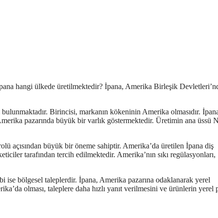
İpana hangi ülkede üretilmektedir? İpana, Amerika Birleşik Devletleri’n
i bulunmaktadır. Birincisi, markanın kökeninin Amerika olmasıdır. İpan
Amerika pazarında büyük bir varlık göstermektedir. Üretimin ana üssü
rolü açısından büyük bir öneme sahiptir. Amerika’da üretilen İpana diş
eticiler tarafından tercih edilmektedir. Amerika’nın sıkı regülasyonları,
bi ise bölgesel taleplerdir. İpana, Amerika pazarına odaklanarak yerel
ka’da olması, taleplere daha hızlı yanıt verilmesini ve ürünlerin yerel 