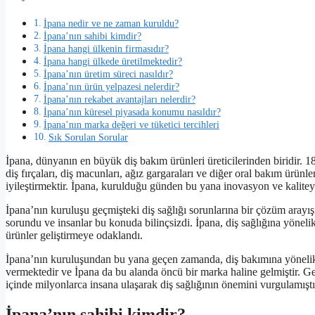
İpana nedir ve ne zaman kuruldu?
İpana’nın sahibi kimdir?
İpana hangi ülkenin firmasıdır?
İpana hangi ülkede üretilmektedir?
İpana’nın üretim süreci nasıldır?
İpana’nın ürün yelpazesi nelerdir?
İpana’nın rekabet avantajları nelerdir?
İpana’nın küresel piyasada konumu nasıldır?
İpana’nın marka değeri ve tüketici tercihleri
Sık Sorulan Sorular
İpana, dünyanın en büyük diş bakım ürünleri üreticilerinden biridir. 
diş fırçaları, diş macunları, ağız gargaraları ve diğer oral bakım ürünl
iyileştirmektir. İpana, kurulduğu günden bu yana inovasyon ve kalite
İpana’nın kuruluşu geçmişteki diş sağlığı sorunlarına bir çözüm arayışı
sorundu ve insanlar bu konuda bilinçsizdi. İpana, diş sağlığına yönelik
ürünler geliştirmeye odaklandı.
İpana’nın kuruluşundan bu yana geçen zamanda, diş bakımına yönelik 
vermektedir ve İpana da bu alanda öncü bir marka haline gelmiştir. Geliş
içinde milyonlarca insana ulaşarak diş sağlığının önemini vurgulamıştı
İpana’nın sahibi kimdir?