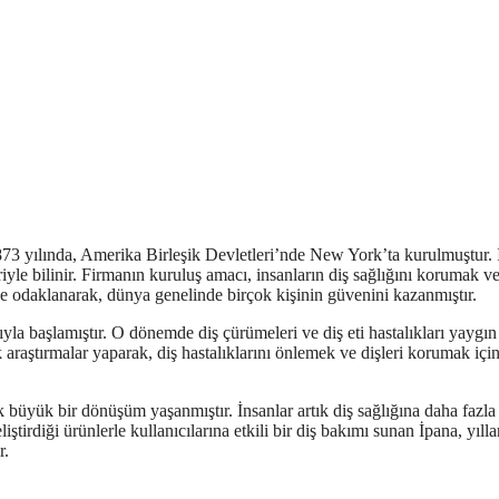
1873 yılında, Amerika Birleşik Devletleri’nde New York’ta kurulmuştur. 
eriyle bilinir. Firmanın kuruluş amacı, insanların diş sağlığını korumak v
ye odaklanarak, dünya genelinde birçok kişinin güvenini kazanmıştır.
yla başlamıştır. O dönemde diş çürümeleri ve diş eti hastalıkları yaygın
 araştırmalar yaparak, diş hastalıklarını önlemek ve dişleri korumak için 
büyük bir dönüşüm yaşanmıştır. İnsanlar artık diş sağlığına daha fazl
tirdiği ürünlerle kullanıcılarına etkili bir diş bakımı sunan İpana, yılla
r.