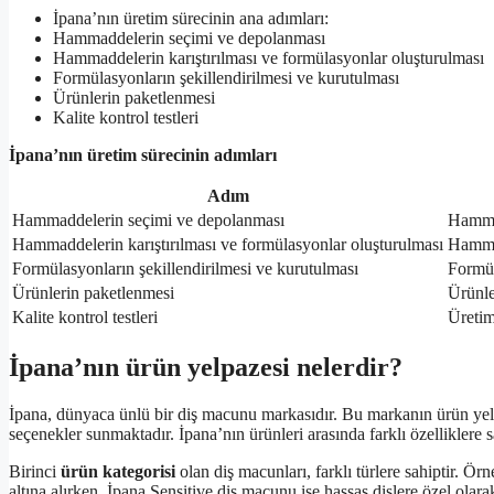
İpana’nın üretim sürecinin ana adımları:
Hammaddelerin seçimi ve depolanması
Hammaddelerin karıştırılması ve formülasyonlar oluşturulması
Formülasyonların şekillendirilmesi ve kurutulması
Ürünlerin paketlenmesi
Kalite kontrol testleri
İpana’nın üretim sürecinin adımları
Adım
Hammaddelerin seçimi ve depolanması
Hammadd
Hammaddelerin karıştırılması ve formülasyonlar oluşturulması
Hammad
Formülasyonların şekillendirilmesi ve kurutulması
Formül
Ürünlerin paketlenmesi
Ürünle
Kalite kontrol testleri
Üretim
İpana’nın ürün yelpazesi nelerdir?
İpana, dünyaca ünlü bir diş macunu markasıdır. Bu markanın ürün yelpaze
seçenekler sunmaktadır. İpana’nın ürünleri arasında farklı özelliklere 
Birinci
ürün kategorisi
olan diş macunları, farklı türlere sahiptir. Ö
altına alırken, İpana Sensitive diş macunu ise hassas dişlere özel olar