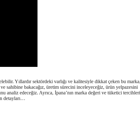
ebilir. Yıllardır sektördeki varlığı ve kalitesiyle dikkat çeken bu marka
e ve sahibine bakacağız, üretim sürecini inceleyeceğiz, ürün yelpazesini
u analiz edeceğiz. Ayrıca, İpana’nın marka değeri ve tüketici tercihler
en detayları…