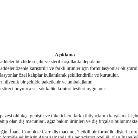
Açıklama
eler titizlikle seçilir ve steril koşullarda depolanır.
deler özenle karıştırılır ve farklı ürünler için formülasyonlar oluşturul
asyonlar özel kalıplar kullanılarak şekillendirilir ve kurutulur.
r hijyenik bir şekilde paketlenir ve ambalajlanır.
 süreci boyunca sık sık kalite kontrol testleri uygulanır.
si oldukça geniştir ve tüketicilere farklı ihtiyaçlarını karşılamak için 
sahip olan diş macunları, ağız bakım ürünleri ve diş fırçaları bulunmaktad
rneğin, İpana Complete Care diş macunu, 7 etkili bir formülle dişleri kor
ak formüle edilmiştir. Aynı zamanda diş beyazlatıcı özelliği olan İpana W