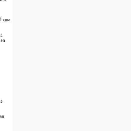
 İpana
na
den
ne
lan