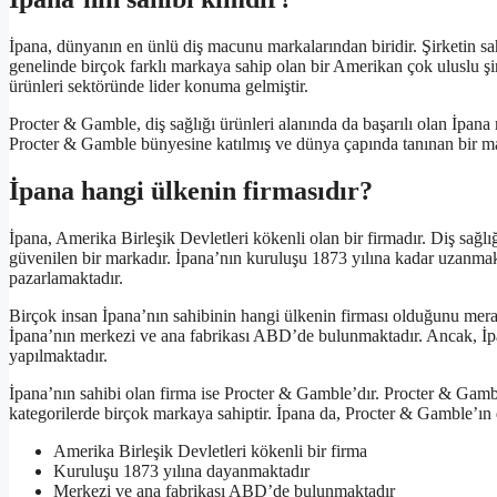
İpana, dünyanın en ünlü diş macunu markalarından biridir. Şirketin s
genelinde birçok farklı markaya sahip olan bir Amerikan çok uluslu şi
ürünleri sektöründe lider konuma gelmiştir.
Procter & Gamble, diş sağlığı ürünleri alanında da başarılı olan İpana m
Procter & Gamble bünyesine katılmış ve dünya çapında tanınan bir mar
İpana hangi ülkenin firmasıdır?
İpana, Amerika Birleşik Devletleri kökenli olan bir firmadır. Diş sağlı
güvenilen bir markadır. İpana’nın kuruluşu 1873 yılına kadar uzanmak
pazarlamaktadır.
Birçok insan İpana’nın sahibinin hangi ülkenin firması olduğunu merak
İpana’nın merkezi ve ana fabrikası ABD’de bulunmaktadır. Ancak, İpan
yapılmaktadır.
İpana’nın sahibi olan firma ise Procter & Gamble’dır. Procter & Gambl
kategorilerde birçok markaya sahiptir. İpana da, Procter & Gamble’ın d
Amerika Birleşik Devletleri kökenli bir firma
Kuruluşu 1873 yılına dayanmaktadır
Merkezi ve ana fabrikası ABD’de bulunmaktadır