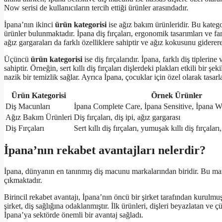
Now serisi de kullanıcıların tercih ettiği ürünler arasındadır.
İpana’nın ikinci
ürün kategorisi
ise ağız bakım ürünleridir. Bu kategori
ürünler bulunmaktadır. İpana diş fırçaları, ergonomik tasarımları ve fa
ağız gargaraları da farklı özelliklere sahiptir ve ağız kokusunu giderere
Üçüncü
ürün kategorisi
ise diş fırçalarıdır. İpana, farklı diş tiplerin
sahiptir. Örneğin, sert kıllı diş fırçaları dişlerdeki plakları etkili bir 
nazik bir temizlik sağlar. Ayrıca İpana, çocuklar için özel olarak tasarl
Ürün Kategorisi
Örnek Ürünler
Diş Macunları
İpana Complete Care, İpana Sensitive, İpana 
Ağız Bakım Ürünleri
Diş fırçaları, diş ipi, ağız gargarası
Diş Fırçaları
Sert kıllı diş fırçaları, yumuşak kıllı diş fırçaları
İpana’nın rekabet avantajları nelerdir?
İpana, dünyanın en tanınmış diş macunu markalarından biridir. Bu mar
çıkmaktadır.
Birincil rekabet avantajı, İpana’nın öncü bir şirket tarafından kurulm
şirket, diş sağlığına odaklanmıştır. İlk ürünleri, dişleri beyazlatan v
İpana’ya sektörde önemli bir avantaj sağladı.