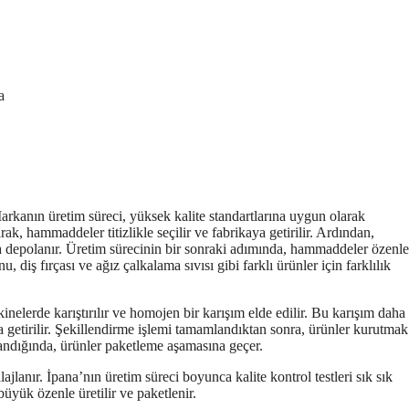
a
Markanın üretim süreci, yüksek kalite standartlarına uygun olarak
arak, hammaddeler titizlikle seçilir ve fabrikaya getirilir. Ardından,
nda depolanır. Üretim sürecinin bir sonraki adımında, hammaddeler özenle
 diş fırçası ve ağız çalkalama sıvısı gibi farklı ürünler için farklılık
elerde karıştırılır ve homojen bir karışım elde edilir. Bu karışım daha
ına getirilir. Şekillendirme işlemi tamamlandıktan sonra, ürünler kurutmak
landığında, ürünler paketleme aşamasına geçer.
jlanır. İpana’nın üretim süreci boyunca kalite kontrol testleri sık sık
 büyük özenle üretilir ve paketlenir.