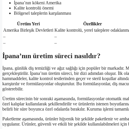
İpana’nın kökeni Amerika
Kalite kontrolü önemi
Bölgesel taleplerin karşılanması
Üretim Yeri
Özellikler
Amerika Birleşik Devletleri
Kalite kontrolü, yerel taleplere odaklanm
–
–
–
–
İpana’nın üretim süreci nasıldır?
İpana, günlük diş temizliği ve ağız sağlığı için popüler bir markadır. 
gerçekleştirilir. İpana’nın üretim süreci, bir dizi adımdan oluşur. İlk ol
hammaddeler, kalite kontrol testlerinden geçer ve steril koşullar altı
karıştırılır ve formülasyonlar oluşturulur. Bu formülasyonlar, diş macunu,
gösterebilir.
Üretim sürecinin bir sonraki aşamasında, formülasyonlar otomatik makin
özel kalıplar kullanılarak şekillendirilir ve ürünlerin istenen boyutlar
belirli bir süre boyunca özel odalarda bırakılır. Kuruma işlemi tamam
Paketleme aşamasında, ürünler hijyenik bir şekilde paketlenir ve ambala
uygulanır. Ürünler, güvenli ve etkili bir şekilde kullanılabilmeleri için