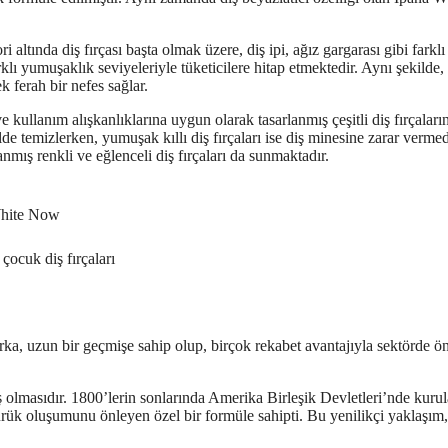
 altında diş fırçası başta olmak üzere, diş ipi, ağız gargarası gibi farklı
rklı yumuşaklık seviyeleriyle tüketicilere hitap etmektedir. Aynı şekilde,
k ferah bir nefes sağlar.
e ve kullanım alışkanlıklarına uygun olarak tasarlanmış çeşitli diş fırçaları
şekilde temizlerken, yumuşak kıllı diş fırçaları ise diş minesine zarar verme
anmış renkli ve eğlenceli diş fırçaları da sunmaktadır.
White Now
, çocuk diş fırçaları
ka, uzun bir geçmişe sahip olup, birçok rekabet avantajıyla sektörde ö
uş olmasıdır. 1800’lerin sonlarında Amerika Birleşik Devletleri’nde kuru
e çürük oluşumunu önleyen özel bir formüle sahipti. Bu yenilikçi yaklaşım,