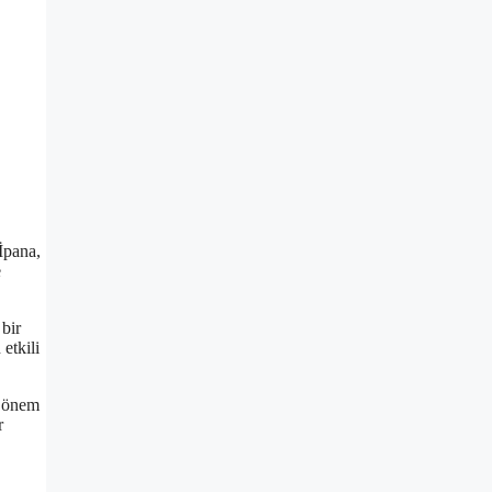
İpana,
e
 bir
etkili
a önem
r