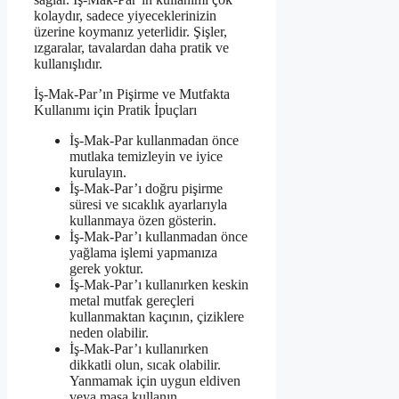
kolaydır, sadece yiyeceklerinizin
üzerine koymanız yeterlidir. Şişler,
ızgaralar, tavalardan daha pratik ve
kullanışlıdır.
İş-Mak-Par’ın Pişirme ve Mutfakta
Kullanımı için Pratik İpuçları
İş-Mak-Par kullanmadan önce
mutlaka temizleyin ve iyice
kurulayın.
İş-Mak-Par’ı doğru pişirme
süresi ve sıcaklık ayarlarıyla
kullanmaya özen gösterin.
İş-Mak-Par’ı kullanmadan önce
yağlama işlemi yapmanıza
gerek yoktur.
İş-Mak-Par’ı kullanırken keskin
metal mutfak gereçleri
kullanmaktan kaçının, çiziklere
neden olabilir.
İş-Mak-Par’ı kullanırken
dikkatli olun, sıcak olabilir.
Yanmamak için uygun eldiven
veya maşa kullanın.