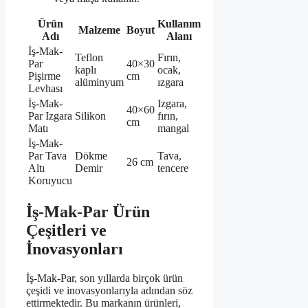
Ürün
Kullanım
Malzeme
Boyut
Adı
Alanı
İş-Mak-
Teflon
Fırın,
Par
40×30
kaplı
ocak,
Pişirme
cm
alüminyum
ızgara
Levhası
İş-Mak-
Izgara,
40×60
Par Izgara
Silikon
fırın,
cm
Matı
mangal
İş-Mak-
Par Tava
Dökme
Tava,
26 cm
Altı
Demir
tencere
Koruyucu
İş-Mak-Par Ürün
Çeşitleri ve
İnovasyonları
İş-Mak-Par, son yıllarda birçok ürün
çeşidi ve inovasyonlarıyla adından söz
ettirmektedir. Bu markanın ürünleri,