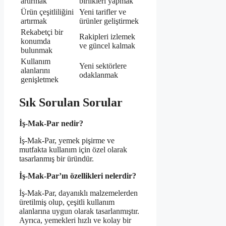
artırmak
birlikleri yapmak
Ürün çeşitliliğini
Yeni tarifler ve
artırmak
ürünler geliştirmek
Rekabetçi bir
Rakipleri izlemek
konumda
ve güncel kalmak
bulunmak
Kullanım
Yeni sektörlere
alanlarını
odaklanmak
genişletmek
Sık Sorulan Sorular
İş-Mak-Par nedir?
İş-Mak-Par, yemek pişirme ve
mutfakta kullanım için özel olarak
tasarlanmış bir üründür.
İş-Mak-Par’ın özellikleri nelerdir?
İş-Mak-Par, dayanıklı malzemelerden
üretilmiş olup, çeşitli kullanım
alanlarına uygun olarak tasarlanmıştır.
Ayrıca, yemekleri hızlı ve kolay bir