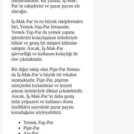
bulunmaktadır. Bu yazıda, İş-Mak-
Par’ın rakiplerini ve pazar payını ele
alacağız.
İş-Mak-Par’ın en büyük rakiplerinden
biri, Yemek-Yap-Par firmasıdır.
Yemek-Yap-Par da yemek yapma
işlemlerini kolaylaştıran ürünleriyle
bilinir ve geniş bir müşteri kitlesine
sahiptir. Ancak, İş-Mak-Par
işlevselliği ve kullanım kolaylığı ile
öne çıkmaktadır.
Bir diğer rakip olan Pişir-Par firması
da İş-Mak-Par’a büyük bir rekabet
sunmaktadır. Pişir-Par, pişirme
süreçlerini hızlandıran ve lezzeti
artıran ürünleriyle dikkat çekmektedir.
Ancak, İş-Mak-Par’ın daha geniş
ürün yelpazesi ve kullanıcı dostu
özellikleri sayesinde pazar payını
koruduğunu söyleyebiliriz.
Yemek-Yap-Par
Pişir-Par
Ara-Par