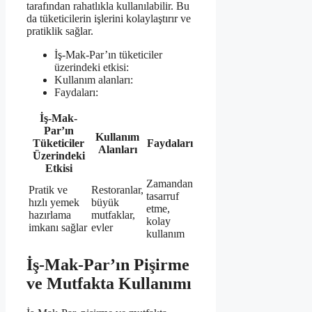
tarafından rahatlıkla kullanılabilir. Bu
da tüketicilerin işlerini kolaylaştırır ve
pratiklik sağlar.
İş-Mak-Par’ın tüketiciler
üzerindeki etkisi:
Kullanım alanları:
Faydaları:
İş-Mak-
Par’ın
Kullanım
Tüketiciler
Faydaları
Alanları
Üzerindeki
Etkisi
Zamandan
Pratik ve
Restoranlar,
tasarruf
hızlı yemek
büyük
etme,
hazırlama
mutfaklar,
kolay
imkanı sağlar
evler
kullanım
İş-Mak-Par’ın Pişirme
ve Mutfakta Kullanımı