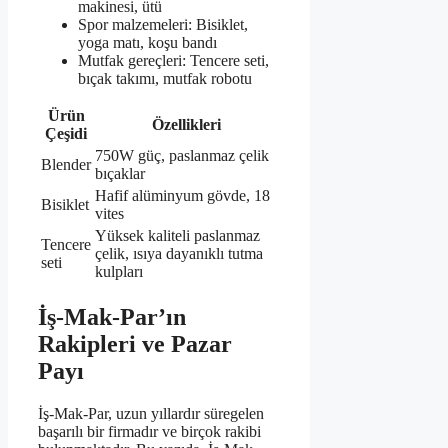
makinesi, ütü
Spor malzemeleri: Bisiklet,
yoga matı, ​​koşu bandı
Mutfak gereçleri: Tencere seti,
bıçak takımı, mutfak robotu
Ürün
Özellikleri
Çeşidi
750W güç, paslanmaz çelik
Blender
bıçaklar
Hafif alüminyum gövde, 18
Bisiklet
vites
Yüksek kaliteli paslanmaz
Tencere
çelik, ısıya dayanıklı tutma
seti
kulpları
İş-Mak-Par’ın
Rakipleri ve Pazar
Payı
İş-Mak-Par, uzun yıllardır süregelen
başarılı bir firmadır ve birçok rakibi