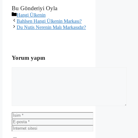
Bu Gönderiyi Oyla
Kategoriler
Hangi Ülkenin
Bahlsen Hangi Ülkenin Markası?
Du Nutis Nerenin Malı Markasıdır?
Yorum yapın
Yorum
İsim
E-
posta
İnternet
sitesi