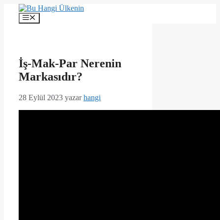
İçeriğe
atla
Menü
İş-Mak-Par Nerenin
Markasıdır?
28 Eylül 2023
yazar
hangi