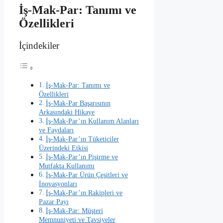
İş-Mak-Par: Tanımı ve
Özellikleri
İçindekiler
İş-Mak-Par: Tanımı ve
Özellikleri
İş-Mak-Par Başarısının
Arkasındaki Hikaye
İş-Mak-Par’ın Kullanım Alanları
ve Faydaları
İş-Mak-Par’ın Tüketiciler
Üzerindeki Etkisi
İş-Mak-Par’ın Pişirme ve
Mutfakta Kullanımı
İş-Mak-Par Ürün Çeşitleri ve
İnovasyonları
İş-Mak-Par’ın Rakipleri ve
Pazar Payı
İş-Mak-Par: Müşteri
Memnuniyeti ve Tavsiyeler