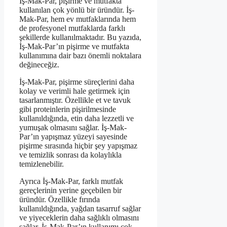
İş-Mak-Par, pişirme ve mutfakta
kullanılan çok yönlü bir üründür. İş-
Mak-Par, hem ev mutfaklarında hem
de profesyonel mutfaklarda farklı
şekillerde kullanılmaktadır. Bu yazıda,
İş-Mak-Par’ın pişirme ve mutfakta
kullanımına dair bazı önemli noktalara
değineceğiz.
İş-Mak-Par, pişirme süreçlerini daha
kolay ve verimli hale getirmek için
tasarlanmıştır. Özellikle et ve tavuk
gibi proteinlerin pişirilmesinde
kullanıldığında, etin daha lezzetli ve
yumuşak olmasını sağlar. İş-Mak-
Par’ın yapışmaz yüzeyi sayesinde
pişirme sırasında hiçbir şey yapışmaz
ve temizlik sonrası da kolaylıkla
temizlenebilir.
Ayrıca İş-Mak-Par, farklı mutfak
gereçlerinin yerine geçebilen bir
üründür. Özellikle fırında
kullanıldığında, yağdan tasarruf sağlar
ve yiyeceklerin daha sağlıklı olmasını
sağlar. İş-Mak-Par’ın kullanımı çok