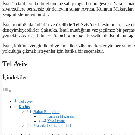
İsrail’in tarihi ve kültürel öneme sahip diğer bir bölgesi ise Yafa Liman
ziyaretçilere benzersiz bir deneyim sunar. Ayrıca, Kumran Mağaraları 
zenginliklerinden biridir.
İsrail mutfağı da ünlüdür ve özellikle Tel Aviv’deki restoranlar, taze den
deneyimleyebilirler. Şakşuka, İsrail mutfağının vazgeçilmez bir parçası
yemektir. Ayrıca, Tahin ve Sabich gibi diğer lezzetler de İsrail mutfağı
İsrail, kültürel zenginlikleri ve turistik cazibe merkezleriyle her yıl m
yolculuğa çıkmak isteyenler için harika bir seçenektir.
Tel Aviv
İçindekiler
Tel Aviv
Kudüs
Bahai Bahçeleri
Kumran Mağaraları
Yafa Limanı
Masada Deniz Ürünleri