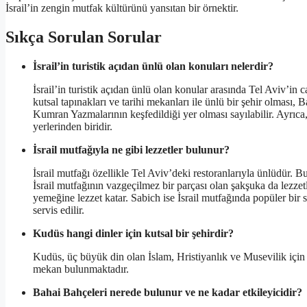
İsrail’in zengin mutfak kültürünü yansıtan bir örnektir.
Sıkça Sorulan Sorular
İsrail’in turistik açıdan ünlü olan konuları nelerdir?
İsrail’in turistik açıdan ünlü olan konular arasında Tel Aviv’in 
kutsal tapınakları ve tarihi mekanları ile ünlü bir şehir olma
Kumran Yazmalarının keşfedildiği yer olması sayılabilir. Ayrıca,
yerlerinden biridir.
İsrail mutfağıyla ne gibi lezzetler bulunur?
İsrail mutfağı özellikle Tel Aviv’deki restoranlarıyla ünlüdür. 
İsrail mutfağının vazgeçilmez bir parçası olan şakşuka da lezzetl
yemeğine lezzet katar. Sabich ise İsrail mutfağında popüler bi
servis edilir.
Kudüs hangi dinler için kutsal bir şehirdir?
Kudüs, üç büyük din olan İslam, Hristiyanlık ve Musevilik için k
mekan bulunmaktadır.
Bahai Bahçeleri nerede bulunur ve ne kadar etkileyicidir?