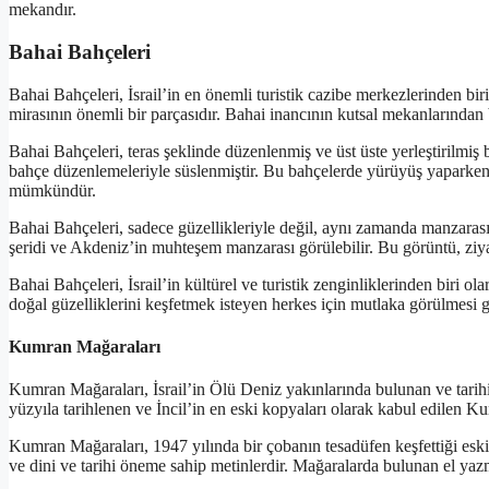
mekandır.
Bahai Bahçeleri
Bahai Bahçeleri, İsrail’in en önemli turistik cazibe merkezlerinden bir
mirasının önemli bir parçasıdır. Bahai inancının kutsal mekanlarından b
Bahai Bahçeleri, teras şeklinde düzenlenmiş ve üst üste yerleştirilmiş bi
bahçe düzenlemeleriyle süslenmiştir. Bu bahçelerde yürüyüş yaparken,
mümkündür.
Bahai Bahçeleri, sadece güzellikleriyle değil, aynı zamanda manzarasıyla
şeridi ve Akdeniz’in muhteşem manzarası görülebilir. Bu görüntü, ziya
Bahai Bahçeleri, İsrail’in kültürel ve turistik zenginliklerinden biri olara
doğal güzelliklerini keşfetmek isteyen herkes için mutlaka görülmesi g
Kumran Mağaraları
Kumran Mağaraları, İsrail’in Ölü Deniz yakınlarında bulunan ve tarih
yüzyıla tarihlenen ve İncil’in en eski kopyaları olarak kabul edilen 
Kumran Mağaraları, 1947 yılında bir çobanın tesadüfen keşfettiği eski 
ve dini ve tarihi öneme sahip metinlerdir. Mağaralarda bulunan el yazm