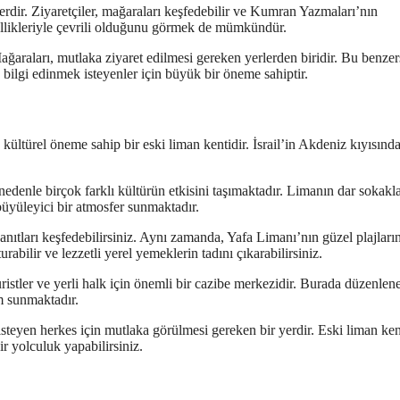
yerdir. Ziyaretçiler, mağaraları keşfedebilir ve Kumran Yazmaları’nın
zellikleriyle çevrili olduğunu görmek de mümkündür.
Mağaraları, mutlaka ziyaret edilmesi gereken yerlerden biridir. Bu benzer
a bilgi edinmek isteyenler için büyük bir öneme sahiptir.
e kültürel öneme sahip bir eski liman kentidir. İsrail’in Akdeniz kıyısınd
edenle birçok farklı kültürün etkisini taşımaktadır. Limanın dar sokakla
 büyüleyici bir atmosfer sunmaktadır.
nıtları keşfedebilirsiniz. Aynı zamanda, Yafa Limanı’nın güzel plajları
abilir ve lezzetli yerel yemeklerin tadını çıkarabilirsiniz.
uristler ve yerli halk için önemli bir cazibe merkezidir. Burada düzenlen
im sunmaktadır.
isteyen herkes için mutlaka görülmesi gereken bir yerdir. Eski liman ke
ir yolculuk yapabilirsiniz.