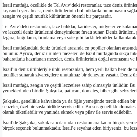
İsrail mutfağı, özellikle de Tel Aviv’deki restoranlar, taze deniz ürünle
kıyısında yer alması, deniz ürünlerinin bol miktarda bulunmasını sağlar 
zengin ve çeşitli mutfak kültürünün önemli bir parçasıdır.
Tel Aviv’deki restoranlar, taze balıklar, karidesler, midyeler ve kalamar
ve lezzetli deniz ürünlerini deneyimleme fırsatı sunar. Deniz ürünleri, g
Izgara, buğulama, fırınlama veya sote gibi farklı teknikler kullanılarak
İsrail mutfağındaki deniz ürünleri arasında en popüler olanları arasında 
bulunur. Ayrıca, deniz ürünleri mezeleri de İsrail mutfağında sıkça tük
baharatlarla hazırlanan mezeler, deniz ürünlerinin doğal aromasını ve l
İsrail’in deniz ürünleriyle ünlü restoranları, hem yerli halkın hem de tur
menüler sunarak ziyaretçilere unutulmaz bir deneyim yaşatır. Deniz ürünl
İsrail mutfağı, zengin ve çeşitli lezzetlere sahip olmasıyla ünlüdür. B
yemeklerinden biridir. Şakşuka, patlıcan, domates, biber gibi sebzeleri
Şakşuka, genellikle kahvaltıda ya da öğle yemeğinde tercih edilen bir 
sebzeler, özel bir sosla birlikte servis edilir. Bu sos genellikle doma
olarak tüketilebilir ve yanında ekmek veya pilav ile servis edilebilir.
İsrail’de Şakşuka, sokak satıcılarından restoranlara kadar birçok yerde
birçok seçenek bulunmaktadır. İsrail’e seyahat eden biriyseniz, bu lezze