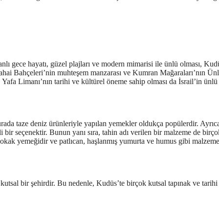
canlı gece hayatı, güzel plajları ve modern mimarisi ile ünlü olması, Ku
sı, Bahai Bahçeleri’nin muhteşem manzarası ve Kumran Mağaraları’nın Ün
 Yafa Limanı’nın tarihi ve kültürel öneme sahip olması da İsrail’in ünlü
Burada taze deniz ürünleriyle yapılan yemekler oldukça popülerdir. Ayrıc
i bir seçenektir. Bunun yanı sıra, tahin adı verilen bir malzeme de birçok
r sokak yemeğidir ve patlıcan, haşlanmış yumurta ve humus gibi malzeme
utsal bir şehirdir. Bu nedenle, Kudüs’te birçok kutsal tapınak ve tarihi