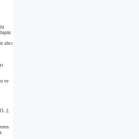
ihi
hiptir.
z alıcı
yı
nı ve
Ö. 2.
çeren
r.