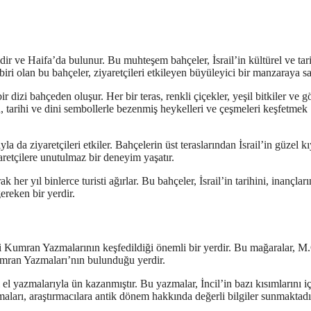
idir ve Haifa’da bulunur. Bu muhteşem bahçeler, İsrail’in kültürel ve tar
iri olan bu bahçeler, ziyaretçileri etkileyen büyüleyici bir manzaraya sa
r dizi bahçeden oluşur. Her bir teras, renkli çiçekler, yeşil bitkiler ve gö
 tarihi ve dini sembollerle bezenmiş heykelleri ve çeşmeleri keşfetmek
 da ziyaretçileri etkiler. Bahçelerin üst teraslarından İsrail’in güzel kı
retçilere unutulmaz bir deneyim yaşatır.
k her yıl binlerce turisti ağırlar. Bu bahçeler, İsrail’in tarihini, inançları
ereken bir yerdir.
i Kumran Yazmalarının keşfedildiği önemli bir yerdir. Bu mağaralar, M.
Kumran Yazmaları’nın bulunduğu yerdir.
el yazmalarıyla ün kazanmıştır. Bu yazmalar, İncil’in bazı kısımlarını i
aları, araştırmacılara antik dönem hakkında değerli bilgiler sunmaktadı