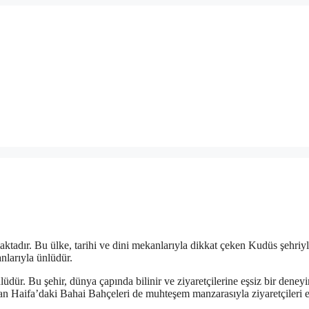
maktadır. Bu ülke, tarihi ve dini mekanlarıyla dikkat çeken Kudüs şehriy
anlarıyla ünlüdür.
lüdür. Bu şehir, dünya çapında bilinir ve ziyaretçilerine eşsiz bir deney
olan Haifa’daki Bahai Bahçeleri de muhteşem manzarasıyla ziyaretçileri et