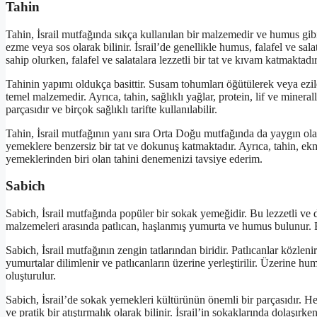
Tahin
Tahin, İsrail mutfağında sıkça kullanılan bir malzemedir ve humus gib
ezme veya sos olarak bilinir. İsrail’de genellikle humus, falafel ve sa
sahip olurken, falafel ve salatalara lezzetli bir tat ve kıvam katmaktadır
Tahinin yapımı oldukça basittir. Susam tohumları öğütülerek veya eziler
temel malzemedir. Ayrıca, tahin, sağlıklı yağlar, protein, lif ve minera
parçasıdır ve birçok sağlıklı tarifte kullanılabilir.
Tahin, İsrail mutfağının yanı sıra Orta Doğu mutfağında da yaygın o
yemeklere benzersiz bir tat ve dokunuş katmaktadır. Ayrıca, tahin, ekmek
yemeklerinden biri olan tahini denemenizi tavsiye ederim.
Sabich
Sabich, İsrail mutfağında popüler bir sokak yemeğidir. Bu lezzetli ve
malzemeleri arasında patlıcan, haşlanmış yumurta ve humus bulunur. Bu
Sabich, İsrail mutfağının zengin tatlarından biridir. Patlıcanlar közle
yumurtalar dilimlenir ve patlıcanların üzerine yerleştirilir. Üzerine hu
oluşturulur.
Sabich, İsrail’de sokak yemekleri kültürünün önemli bir parçasıdır. Hem 
ve pratik bir atıştırmalık olarak bilinir. İsrail’in sokaklarında dola