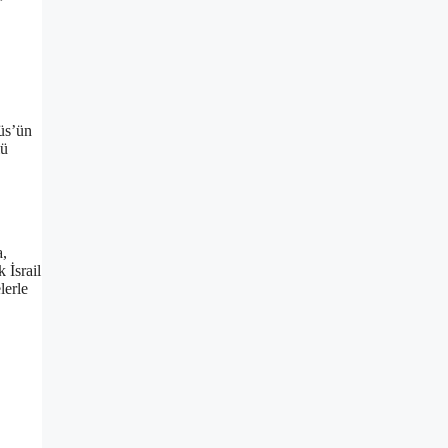
düs’ün
lü
a,
 İsrail
lerle