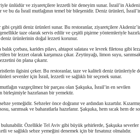
riyle ünlüdür ve ziyaretçilere lezzetli bir deneyim sunar. İsrail’in Akdeni
ve bu da İsrail mutfağının temel bir bileşenidir. Deniz ürünleri, İsrail’i
 gibi çeşitli deniz ürünleri sunar. Bu restoranlar, ziyaretçilere Akdeniz’i
enellikle taze olarak servis edilir ve çeşitli pişirme yöntemleriyle hazırla
 deniz ürünlerinin doğal lezzeti korunur.
balık çorbası, karides pilavı, ahtapot salatası ve levrek filetosu gibi lez
etilen bir lezzet olarak karşımıza çıkar. Zeytinyağı, limon suyu, sarımsa
ezzetini ön plana çıkarır.
istlerin ilgisini çeker. Bu restoranlar, taze ve kaliteli deniz ürünleriyle 
eri sevenler için İsrail, lezzetli ve sağlıklı bir seçenek sunar.
u mutfağın vazgeçilmez bir parçası olan Şakşuka, İsrail’in en sevilen
n birleşimiyle hazırlanan bir yemektir.
sebze yemeğidir. Sebzeler önce doğranır ve ardından kızartılır. Kızarmı
tes sosu, sarımsak ve baharatlarla hazırlanır. Şakşuka, hem sıcak hem de s
 bulunabilir. Özellikle Tel Aviv gibi büyük şehirlerde, Şakşuka severler 
tli ve sağlıklı sebze yemeğini denemek için bir fırsatınız olmalıdır.