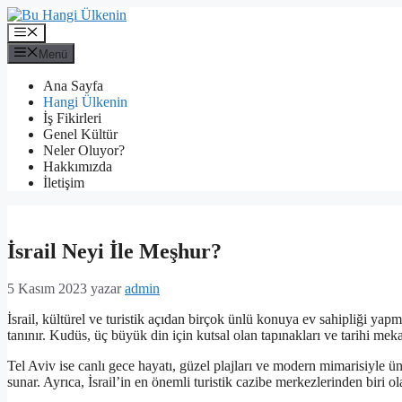
İçeriğe
atla
Menü
Menü
Ana Sayfa
Hangi Ülkenin
İş Fikirleri
Genel Kültür
Neler Oluyor?
Hakkımızda
İletişim
İsrail Neyi İle Meşhur?
5 Kasım 2023
yazar
admin
İsrail, kültürel ve turistik açıdan birçok ünlü konuya ev sahipliği yap
tanınır. Kudüs, üç büyük din için kutsal olan tapınakları ve tarihi mek
Tel Aviv ise canlı gece hayatı, güzel plajları ve modern mimarisiyle ün
sunar. Ayrıca, İsrail’in en önemli turistik cazibe merkezlerinden biri 