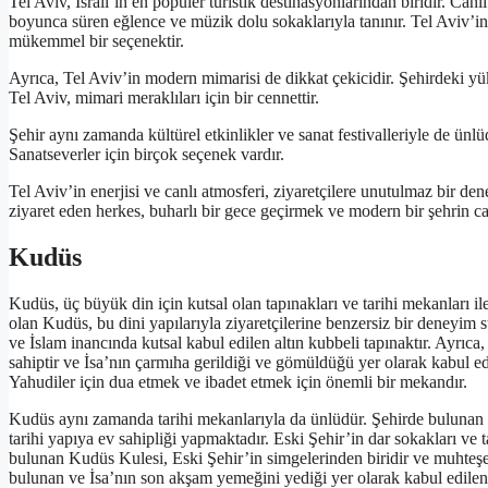
Tel Aviv, İsrail’in en popüler turistik destinasyonlarından biridir. Can
boyunca süren eğlence ve müzik dolu sokaklarıyla tanınır. Tel Aviv’in
mükemmel bir seçenektir.
Ayrıca, Tel Aviv’in modern mimarisi de dikkat çekicidir. Şehirdeki yükse
Tel Aviv, mimari meraklıları için bir cennettir.
Şehir aynı zamanda kültürel etkinlikler ve sanat festivalleriyle de ünlü
Sanatseverler için birçok seçenek vardır.
Tel Aviv’in enerjisi ve canlı atmosferi, ziyaretçilere unutulmaz bir d
ziyaret eden herkes, buharlı bir gece geçirmek ve modern bir şehrin 
Kudüs
Kudüs, üç büyük din için kutsal olan tapınakları ve tarihi mekanları il
olan Kudüs, bu dini yapılarıyla ziyaretçilerine benzersiz bir deneyim
ve İslam inancında kutsal kabul edilen altın kubbeli tapınaktır. Ayrıc
sahiptir ve İsa’nın çarmıha gerildiği ve gömüldüğü yer olarak kabul edi
Yahudiler için dua etmek ve ibadet etmek için önemli bir mekandır.
Kudüs aynı zamanda tarihi mekanlarıyla da ünlüdür. Şehirde bulunan
tarihi yapıya ev sahipliği yapmaktadır. Eski Şehir’in dar sokakları ve 
bulunan Kudüs Kulesi, Eski Şehir’in simgelerinden biridir ve muhteşe
bulunan ve İsa’nın son akşam yemeğini yediği yer olarak kabul edilen Ku