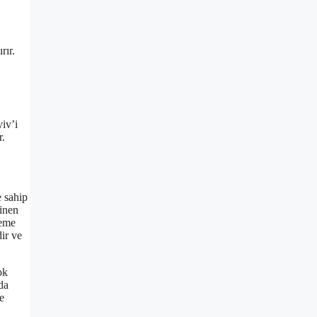
rır.
viv’i
r.
e sahip
linen
neme
dir ve
ok
da
e