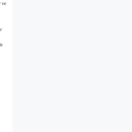
r ve
r
ir