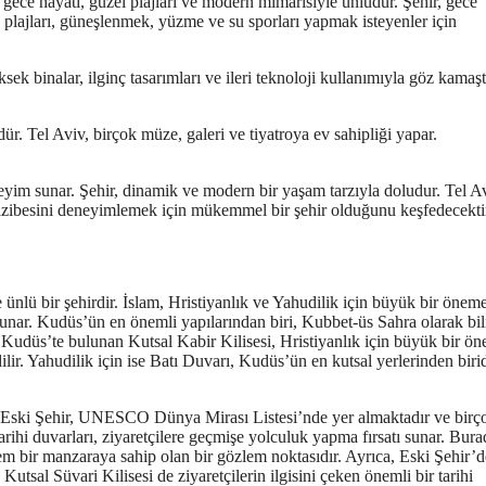
lı gece hayatı, güzel plajları ve modern mimarisiyle ünlüdür. Şehir, gece
 plajları, güneşlenmek, yüzme ve su sporları yapmak isteyenler için
k binalar, ilginç tasarımları ve ileri teknoloji kullanımıyla göz kamaştı
dür. Tel Aviv, birçok müze, galeri ve tiyatroya ev sahipliği yapar.
eneyim sunar. Şehir, dinamik ve modern bir yaşam tarzıyla doludur. Tel A
cazibesini deneyimlemek için mükemmel bir şehir olduğunu keşfedecekti
e ünlü bir şehirdir. İslam, Hristiyanlık ve Yahudilik için büyük bir önem
 sunar. Kudüs’ün en önemli yapılarından biri, Kubbet-üs Sahra olarak bi
a, Kudüs’te bulunan Kutsal Kabir Kilisesi, Hristiyanlık için büyük bir ö
lir. Yahudilik için ise Batı Duvarı, Kudüs’ün en kutsal yerlerinden biri
 Eski Şehir, UNESCO Dünya Mirası Listesi’nde yer almaktadır ve birç
tarihi duvarları, ziyaretçilere geçmişe yolculuk yapma fırsatı sunar. Bura
m bir manzaraya sahip olan bir gözlem noktasıdır. Ayrıca, Eski Şehir’d
tsal Süvari Kilisesi de ziyaretçilerin ilgisini çeken önemli bir tarihi