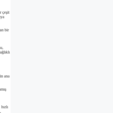
 çeşit
uya
an bir
su,
ağlıklı
’in ana
anmış
 hızlı
,