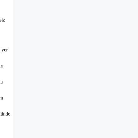
siz
a yer
rı,
na
en
ntinde