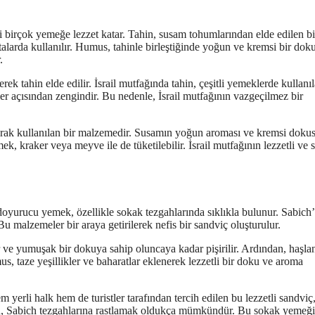
i birçok yemeğe lezzet katar. Tahin, susam tohumlarından elde edilen bir
latalarda kullanılır. Humus, tahinle birleştiğinde yoğun ve kremsi bir dok
.
ek tahin elde edilir. İsrail mutfağında tahin, çeşitli yemeklerde kullanıl
ller açısından zengindir. Bu nedenle, İsrail mutfağının vazgeçilmez bir
larak kullanılan bir malzemedir. Susamın yoğun aroması ve kremsi doku
, kraker veya meyve ile de tüketilebilir. İsrail mutfağının lezzetli ve s
 doyurucu yemek, özellikle sokak tezgahlarında sıklıkla bulunur. Sabich
 malzemeler bir araya getirilerek nefis bir sandviç oluşturulur.
nir ve yumuşak bir dokuya sahip oluncaya kadar pişirilir. Ardından, haşl
mus, taze yeşillikler ve baharatlar eklenerek lezzetli bir doku ve aroma
yerli halk hem de turistler tarafından tercih edilen bu lezzetli sandviç,
şırken, Sabich tezgahlarına rastlamak oldukça mümkündür. Bu sokak yemeği