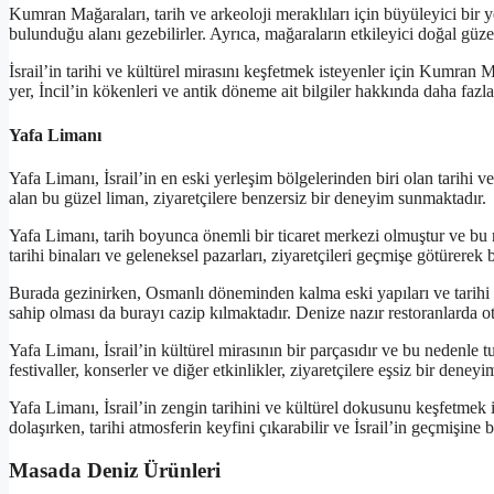
Kumran Mağaraları, tarih ve arkeoloji meraklıları için büyüleyici bir 
bulunduğu alanı gezebilirler. Ayrıca, mağaraların etkileyici doğal gü
İsrail’in tarihi ve kültürel mirasını keşfetmek isteyenler için Kumran 
yer, İncil’in kökenleri ve antik döneme ait bilgiler hakkında daha fazl
Yafa Limanı
Yafa Limanı, İsrail’in en eski yerleşim bölgelerinden biri olan tarihi v
alan bu güzel liman, ziyaretçilere benzersiz bir deneyim sunmaktadır.
Yafa Limanı, tarih boyunca önemli bir ticaret merkezi olmuştur ve bu n
tarihi binaları ve geleneksel pazarları, ziyaretçileri geçmişe götürerek
Burada gezinirken, Osmanlı döneminden kalma eski yapıları ve tarihi a
sahip olması da burayı cazip kılmaktadır. Denize nazır restoranlarda otur
Yafa Limanı, İsrail’in kültürel mirasının bir parçasıdır ve bu nedenle t
festivaller, konserler ve diğer etkinlikler, ziyaretçilere eşsiz bir deney
Yafa Limanı, İsrail’in zengin tarihini ve kültürel dokusunu keşfetmek 
dolaşırken, tarihi atmosferin keyfini çıkarabilir ve İsrail’in geçmişine b
Masada Deniz Ürünleri