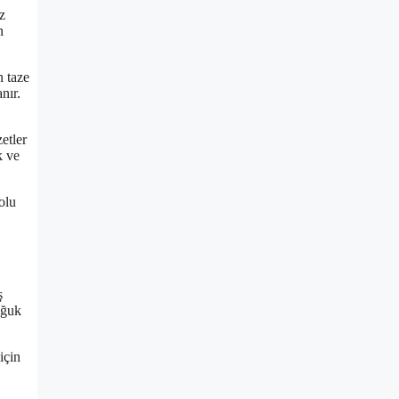
z
n
n taze
nır.
zetler
k ve
dolu
ş
oğuk
için