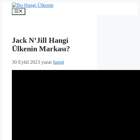
İçeriğe
atla
Menü
Jack N’Jill Hangi
Ülkenin Markası?
30 Eylül 2023
yazar
hangi