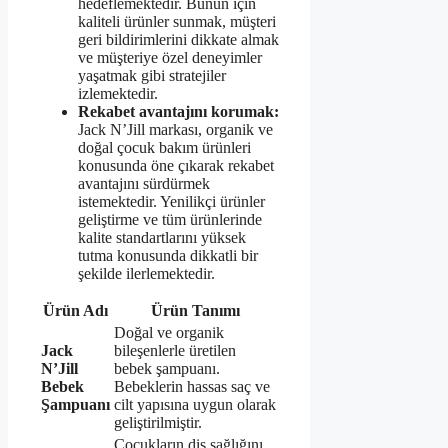
hedeflemektedir. Bunun için
kaliteli ürünler sunmak, müşteri
geri bildirimlerini dikkate almak
ve müşteriye özel deneyimler
yaşatmak gibi stratejiler
izlemektedir.
Rekabet avantajını korumak:
Jack N’Jill markası, organik ve
doğal çocuk bakım ürünleri
konusunda öne çıkarak rekabet
avantajını sürdürmek
istemektedir. Yenilikçi ürünler
geliştirme ve tüm ürünlerinde
kalite standartlarını yüksek
tutma konusunda dikkatli bir
şekilde ilerlemektedir.
Ürün Adı
Ürün Tanımı
Doğal ve organik
Jack
bileşenlerle üretilen
N’Jill
bebek şampuanı.
Bebek
Bebeklerin hassas saç ve
Şampuanı
cilt yapısına uygun olarak
geliştirilmiştir.
Çocukların diş sağlığını