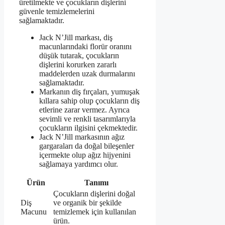
üretilmekte ve çocukların dişlerini
güvenle temizlemelerini
sağlamaktadır.
Jack N’Jill markası, diş
macunlarındaki florür oranını
düşük tutarak, çocukların
dişlerini korurken zararlı
maddelerden uzak durmalarını
sağlamaktadır.
Markanın diş fırçaları, yumuşak
kıllara sahip olup çocukların diş
etlerine zarar vermez. Ayrıca
sevimli ve renkli tasarımlarıyla
çocukların ilgisini çekmektedir.
Jack N’Jill markasının ağız
gargaraları da doğal bileşenler
içermekte olup ağız hijyenini
sağlamaya yardımcı olur.
Ürün
Tanımı
Çocukların dişlerini doğal
Diş
ve organik bir şekilde
Macunu
temizlemek için kullanılan
ürün.