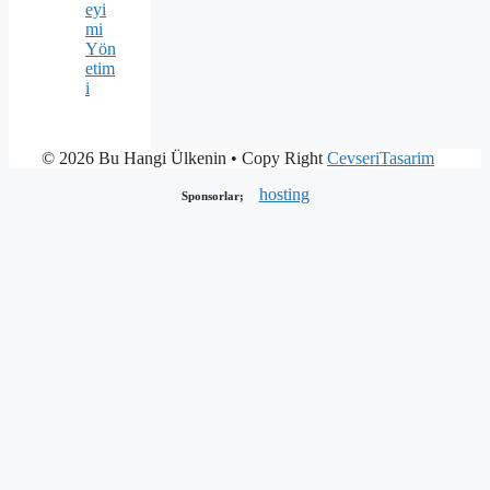
eyi
mi
Yön
etim
i
© 2026 Bu Hangi Ülkenin
• Copy Right
CevseriTasarim
hosting
Sponsorlar;