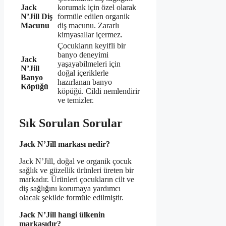
Jack
korumak için özel olarak
N’Jill Diş
formüle edilen organik
Macunu
diş macunu. Zararlı
kimyasallar içermez.
Çocukların keyifli bir
banyo deneyimi
Jack
yaşayabilmeleri için
N’Jill
doğal içeriklerle
Banyo
hazırlanan banyo
Köpüğü
köpüğü. Cildi nemlendirir
ve temizler.
Sık Sorulan Sorular
Jack N’Jill markası nedir?
Jack N’Jill, doğal ve organik çocuk
sağlık ve güzellik ürünleri üreten bir
markadır. Ürünleri çocukların cilt ve
diş sağlığını korumaya yardımcı
olacak şekilde formüle edilmiştir.
Jack N’Jill hangi ülkenin
markasıdır?