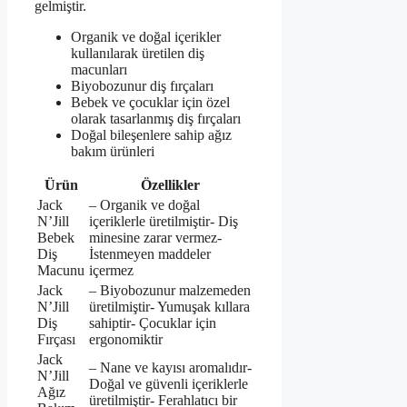
gelmiştir.
Organik ve doğal içerikler
kullanılarak üretilen diş
macunları
Biyobozunur diş fırçaları
Bebek ve çocuklar için özel
olarak tasarlanmış diş fırçaları
Doğal bileşenlere sahip ağız
bakım ürünleri
Ürün
Özellikler
Jack
– Organik ve doğal
N’Jill
içeriklerle üretilmiştir- Diş
Bebek
minesine zarar vermez-
Diş
İstenmeyen maddeler
Macunu
içermez
Jack
– Biyobozunur malzemeden
N’Jill
üretilmiştir- Yumuşak kıllara
Diş
sahiptir- Çocuklar için
Fırçası
ergonomiktir
Jack
– Nane ve kayısı aromalıdır-
N’Jill
Doğal ve güvenli içeriklerle
Ağız
üretilmiştir- Ferahlatıcı bir