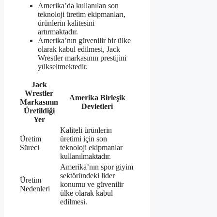
Amerika’da kullanılan son
teknoloji üretim ekipmanları,
ürünlerin kalitesini
artırmaktadır.
Amerika’nın güvenilir bir ülke
olarak kabul edilmesi, Jack
Wrestler markasının prestijini
yükseltmektedir.
Jack
Wrestler
Amerika Birleşik
Markasının
Devletleri
Üretildiği
Yer
Kaliteli ürünlerin
Üretim
üretimi için son
Süreci
teknoloji ekipmanlar
kullanılmaktadır.
Amerika’nın spor giyim
sektöründeki lider
Üretim
konumu ve güvenilir
Nedenleri
ülke olarak kabul
edilmesi.