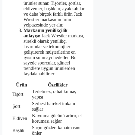
ürünler sunar. Tişörtler, şortlar,
eldivenler, başlıklar, ayakkabılar
ve daha birçok farklı ürün Jack
Wrestler markasının ürün
yelpazesinde yer alır.
Markanın yenilikçilik
anlayışı:
Jack Wrestler markası,
sürekli olarak yenilikçi
tasarımlar ve teknolojiler
geliştirerek müşterilerine en
iyisini sunmayı hedefler. Bu
sayede sporcular, güncel
trendlere uygun ürünlerden
faydalanabilirler.
Ürün
Özellikler
Terletmez, rahat kumaş
Tişört
yapısı
Serbest hareket imkanı
Şort
sağlar
Kavrama gücünü artırır, el
Eldiven
koruması sağlar
Saçın gözleri kapatmasını
Başlık
önler