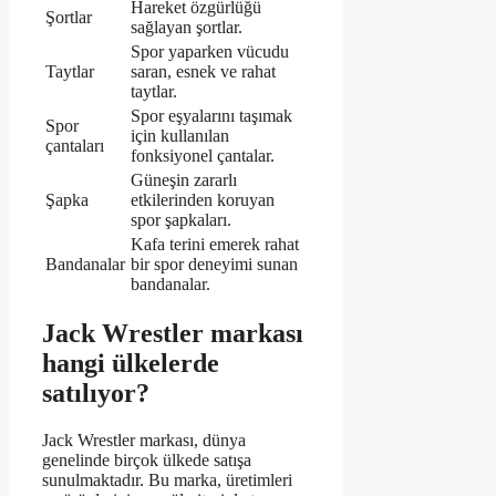
Hareket özgürlüğü
Şortlar
sağlayan şortlar.
Spor yaparken vücudu
Taytlar
saran, esnek ve rahat
taytlar.
Spor eşyalarını taşımak
Spor
için kullanılan
çantaları
fonksiyonel çantalar.
Güneşin zararlı
Şapka
etkilerinden koruyan
spor şapkaları.
Kafa terini emerek rahat
Bandanalar
bir spor deneyimi sunan
bandanalar.
Jack Wrestler markası
hangi ülkelerde
satılıyor?
Jack Wrestler markası, dünya
genelinde birçok ülkede satışa
sunulmaktadır. Bu marka, üretimleri