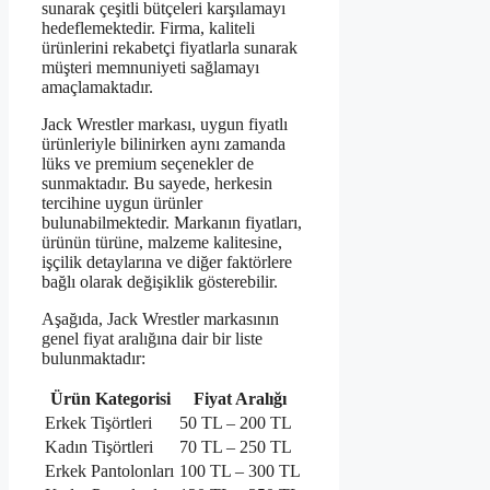
sunarak çeşitli bütçeleri karşılamayı
hedeflemektedir. Firma, kaliteli
ürünlerini rekabetçi fiyatlarla sunarak
müşteri memnuniyeti sağlamayı
amaçlamaktadır.
Jack Wrestler markası, uygun fiyatlı
ürünleriyle bilinirken aynı zamanda
lüks ve premium seçenekler de
sunmaktadır. Bu sayede, herkesin
tercihine uygun ürünler
bulunabilmektedir. Markanın fiyatları,
ürünün türüne, malzeme kalitesine,
işçilik detaylarına ve diğer faktörlere
bağlı olarak değişiklik gösterebilir.
Aşağıda, Jack Wrestler markasının
genel fiyat aralığına dair bir liste
bulunmaktadır:
Ürün Kategorisi
Fiyat Aralığı
Erkek Tişörtleri
50 TL – 200 TL
Kadın Tişörtleri
70 TL – 250 TL
Erkek Pantolonları
100 TL – 300 TL