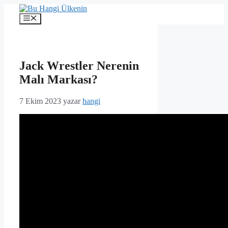
İçeriğe
atla
Menü
Jack Wrestler Nerenin
Malı Markası?
7 Ekim 2023
yazar
hangi