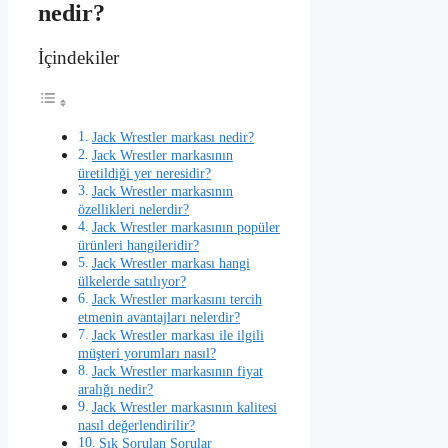
nedir?
İçindekiler
Jack Wrestler markası nedir?
Jack Wrestler markasının
üretildiği yer neresidir?
Jack Wrestler markasının
özellikleri nelerdir?
Jack Wrestler markasının popüler
ürünleri hangileridir?
Jack Wrestler markası hangi
ülkelerde satılıyor?
Jack Wrestler markasını tercih
etmenin avantajları nelerdir?
Jack Wrestler markası ile ilgili
müşteri yorumları nasıl?
Jack Wrestler markasının fiyat
aralığı nedir?
Jack Wrestler markasının kalitesi
nasıl değerlendirilir?
Sık Sorulan Sorular