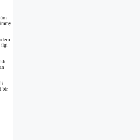
önüm
 Jimmy
modern
ilgi
ndi
ran
li
i bir