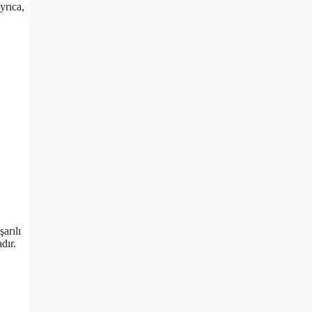
yrıca,
arılı
dır.