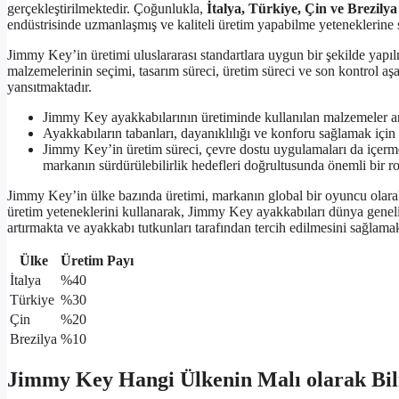
gerçekleştirilmektedir. Çoğunlukla,
İtalya, Türkiye, Çin ve Brezilya
endüstrisinde uzmanlaşmış ve kaliteli üretim yapabilme yeteneklerine s
Jimmy Key’in üretimi uluslararası standartlara uygun bir şekilde yapıl
malzemelerinin seçimi, tasarım süreci, üretim süreci ve son kontrol aşam
yansıtmaktadır.
Jimmy Key ayakkabılarının üretiminde kullanılan malzemeler ara
Ayakkabıların tabanları, dayanıklılığı ve konforu sağlamak için 
Jimmy Key’in üretim süreci, çevre dostu uygulamaları da içermek
markanın sürdürülebilirlik hedefleri doğrultusunda önemli bir r
Jimmy Key’in ülke bazında üretimi, markanın global bir oyuncu olarak 
üretim yeteneklerini kullanarak, Jimmy Key ayakkabıları dünya genelin
artırmakta ve ayakkabı tutkunları tarafından tercih edilmesini sağlamak
Ülke
Üretim Payı
İtalya
%40
Türkiye
%30
Çin
%20
Brezilya
%10
Jimmy Key Hangi Ülkenin Malı olarak Bil