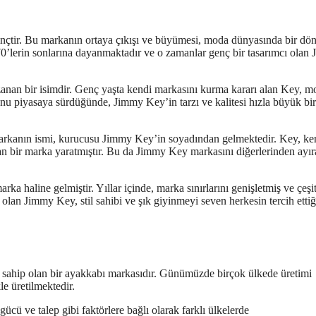
inçtir. Bu markanın ortaya çıkışı ve büyümesi, moda dünyasında bir d
0’lerin sonlarına dayanmaktadır ve o zamanlar genç bir tasarımcı olan
azanan bir isimdir. Genç yaşta kendi markasını kurma kararı alan Key, 
unu piyasaya sürdüğünde, Jimmy Key’in tarzı ve kalitesi hızla büyük bir 
markanın ismi, kurucusu Jimmy Key’in soyadından gelmektedir. Key, ke
olan bir marka yaratmıştır. Bu da Jimmy Key markasını diğerlerinden ayı
haline gelmiştir. Yıllar içinde, marka sınırlarını genişletmiş ve çeşit
olan Jimmy Key, stil sahibi ve şık giyinmeyi seven herkesin tercih ettiğ
e sahip olan bir ayakkabı markasıdır. Günümüzde birçok ülkede üretimi
le üretilmektedir.
ücü ve talep gibi faktörlere bağlı olarak farklı ülkelerde