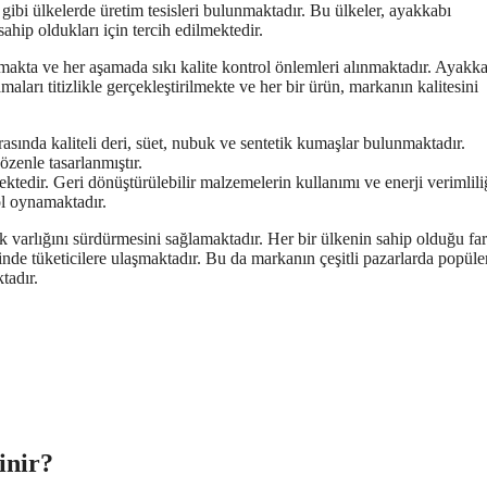
gibi ülkelerde üretim tesisleri bulunmaktadır. Bu ülkeler, ayakkabı
ahip oldukları için tercih edilmektedir.
makta ve her aşamada sıkı kalite kontrol önlemleri alınmaktadır. Ayakka
aları titizlikle gerçekleştirilmekte ve her bir ürün, markanın kalitesini
sında kaliteli deri, süet, nubuk ve sentetik kumaşlar bulunmaktadır.
özenle tasarlanmıştır.
tedir. Geri dönüştürülebilir malzemelerin kullanımı ve enerji verimlili
ol oynamaktadır.
varlığını sürdürmesini sağlamaktadır. Her bir ülkenin sahip olduğu far
de tüketicilere ulaşmaktadır. Bu da markanın çeşitli pazarlarda popüler
tadır.
inir?