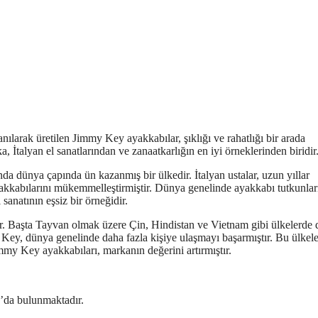
ılarak üretilen Jimmy Key ayakkabılar, şıklığı ve rahatlığı bir arada
İtalyan el sanatlarından ve zanaatkarlığın en iyi örneklerinden biridir
nda dünya çapında ün kazanmış bir ülkedir. İtalyan ustalar, uzun yıllar
yakkabılarını mükemmelleştirmiştir. Dünya genelinde ayakkabı tutkunlar
sanatının eşsiz bir örneğidir.
r. Başta Tayvan olmak üzere Çin, Hindistan ve Vietnam gibi ülkelerde 
y Key, dünya genelinde daha fazla kişiye ulaşmayı başarmıştır. Bu ülkel
immy Key ayakkabıları, markanın değerini artırmıştır.
’da bulunmaktadır.