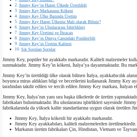
Jimmy Key’in Hangi Ülkede Üretildiği
Jimmy Key Markasının Kökeni
Jimmy Key Ülke Bazında Üretim
Jimmy Key Hangi Ülkenin Malı olarak Bilinir?
Jimmy Key’in Uluslararası İşbirlikleri
Jimmy Key Üretimi ve İhracatı
Jimmy Key’in Dünya Çapındaki Popülerliği
Jimmy Key’in Üretim Kalitesi
Sık Sorulan Sorular
Jimmy Key, popüler bir ayakkabı markasıdır. Kaliteli malzemeler kullan
sunmaktadır. Jimmy Key’in kökeni, İtalya’ya dayanmaktadır. Bu marka, 
Jimmy Key’in üretildiği ülke olarak bilinen İtalya, ayakkabıcılık alanı
boyunca miras aldıkları bilgi ve becerilerini kullanarak Jimmy Key a
tarafından takdir edilen ve tercih edilen Jimmy Key markası, İtalyan el 
Jimmy Key, İtalya’nın yanı sıra başka ülkelerde de üretim yapmaktadı
fabrikaları bulunmaktadır. Bu uluslararası işbirlikleri sayesinde Jimm
fabrikalarında da yüksek kalite standartlarına uygun olarak üretilen J
Jimmy Key, İtalya kökenli bir ayakkabı markasıdır.
Jimmy Key ayakkabıları, kaliteli malzemelerden üretilmektedir.
Markanın üretim fabrikaları Çin, Hindistan, Vietnam ve Tayvan