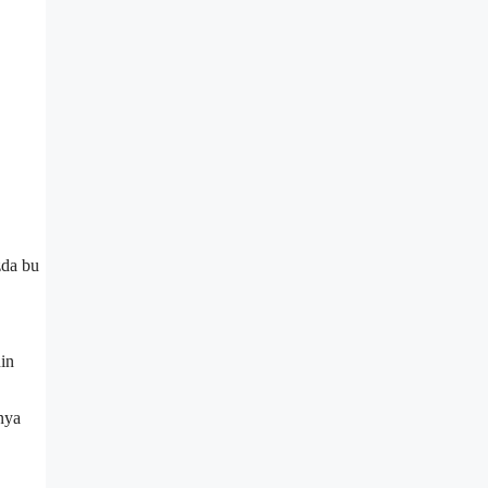
zda bu
nin
nya