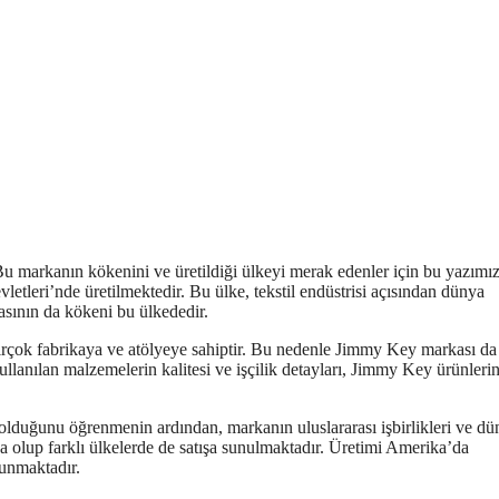
 Bu markanın kökenini ve üretildiği ülkeyi merak edenler için bu yazımı
tleri’nde üretilmektedir. Bu ülke, tekstil endüstrisi açısından dünya
sının da kökeni bu ülkededir.
irçok fabrikaya ve atölyeye sahiptir. Bu nedenle Jimmy Key markası da
ullanılan malzemelerin kalitesi ve işçilik detayları, Jimmy Key ürünleri
olduğunu öğrenmenin ardından, markanın uluslararası işbirlikleri ve dü
a olup farklı ülkelerde de satışa sunulmaktadır. Üretimi Amerika’da
lunmaktadır.