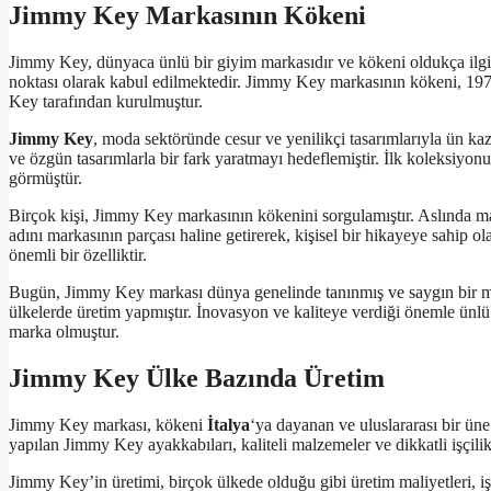
Jimmy Key Markasının Kökeni
Jimmy Key, dünyaca ünlü bir giyim markasıdır ve kökeni oldukça ilg
noktası olarak kabul edilmektedir. Jimmy Key markasının kökeni, 197
Key tarafından kurulmuştur.
Jimmy Key
, moda sektöründe cesur ve yenilikçi tasarımlarıyla ün k
ve özgün tasarımlarla bir fark yaratmayı hedeflemiştir. İlk koleksiyon
görmüştür.
Birçok kişi, Jimmy Key markasının kökenini sorgulamıştır. Aslında 
adını markasının parçası haline getirerek, kişisel bir hikayeye sahip 
önemli bir özelliktir.
Bugün, Jimmy Key markası dünya genelinde tanınmış ve saygın bir marka 
ülkelerde üretim yapmıştır. İnovasyon ve kaliteye verdiği önemle ünlü 
marka olmuştur.
Jimmy Key Ülke Bazında Üretim
Jimmy Key markası, kökeni
İtalya
‘ya dayanan ve uluslararası bir ün
yapılan Jimmy Key ayakkabıları, kaliteli malzemeler ve dikkatli işçilik
Jimmy Key’in üretimi, birçok ülkede olduğu gibi üretim maliyetleri, işg