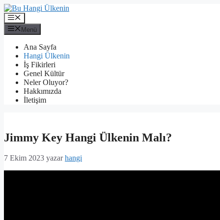
İçeriğe
atla
Menü
Menü
Ana Sayfa
Hangi Ülkenin
İş Fikirleri
Genel Kültür
Neler Oluyor?
Hakkımızda
İletişim
Jimmy Key Hangi Ülkenin Malı?
7 Ekim 2023
yazar
hangi