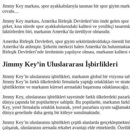
Jimmy Key markası, spor ayakkabılarıyla tanınan bir spor giyim marka
cevabı…
Jimmy Key markası, Amerika Birleşik Devletleri’nin önde gelen spor g
şirket, kısa sürede spor ayakkabılarındaki kalitesi ve yenilikçi tasarı
faktörlerden biri, markanın Amerika’da üretiliyor olmasıdır.
Amerika Birleşik Devletleri, spor giyim sektöründeoldukça önemli bi
Amerika’da atılmıştır. Şirketin merkezi halen Amerika’da bulunmakta
Birleşik Devletleri’nde üretiminin yapılıyor olması, markanın kalitesi 
Jimmy Key’in Uluslararası İşbirlikleri
Jimmy Key’in uluslararası işbirlikleri, markanın global bir vizyona sa
Jimmy Key’in farklı ülkelerdeki firmalarla yaptığı ortaklıkları ve strat
işbirliklerine ve markanın küresel arenadaki başarısına odaklanacağız.
Jimmy Key, uluslararası işbirlikleri sayesinde farklı ülkelerdeki pazarla
dünya çapında bir popülariteye sahiptir. Bu popülarite, markanın farklı
Key, yerel firmalarla ortaklık kurarak, yerel pazarlara uyum sağlamakt
dünya genelinde daha geniş bir kitleye sunulmaktadır.
Jimmy Key’in uluslararası işbirlikleri çeşitli alanlarda gerçekleşmektedir
çalışarak, uluslararası arenada rekabet avantajı elde etmektedir. Özell