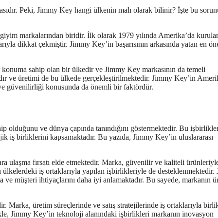
sıdır. Peki, Jimmy Key hangi ülkenin malı olarak bilinir? İşte bu soru
iyim markalarından biridir. İlk olarak 1979 yılında Amerika’da kurula
mlarıyla dikkat çekmiştir. Jimmy Key’in başarısının arkasında yatan en ön
r konuma sahip olan bir ülkedir ve Jimmy Key markasının da temeli
dır ve üretimi de bu ülkede gerçekleştirilmektedir. Jimmy Key’in Ameri
ve güvenilirliği konusunda da önemli bir faktördür.
hip olduğunu ve dünya çapında tanındığını göstermektedir. Bu işbirlikler
ejik iş birliklerini kapsamaktadır. Bu yazıda, Jimmy Key’in uluslararası
ra ulaşma fırsatı elde etmektedir. Marka, güvenilir ve kaliteli ürünleriyl
 ülkelerdeki iş ortaklarıyla yapılan işbirlikleriyle de desteklenmektedir
a ve müşteri ihtiyaçlarını daha iyi anlamaktadır. Bu sayede, markanın ü
. Marka, üretim süreçlerinde ve satış stratejilerinde iş ortaklarıyla birli
ikle, Jimmy Key’in teknoloji alanındaki işbirlikleri markanın inovasyon