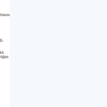
bıların
ği,
klı
liğini