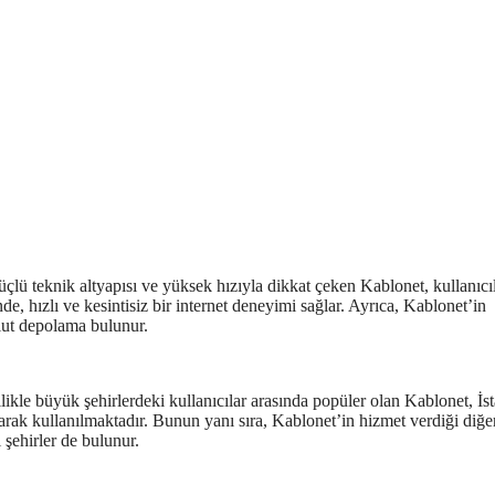
üçlü teknik altyapısı ve yüksek hızıyla dikkat çeken Kablonet, kullanıcı
de, hızlı ve kesintisiz bir internet deneyimi sağlar. Ayrıca, Kablonet’in
ulut depolama bulunur.
kle büyük şehirlerdeki kullanıcılar arasında popüler olan Kablonet, İst
rak kullanılmaktadır. Bunun yanı sıra, Kablonet’in hizmet verdiği diğe
 şehirler de bulunur.