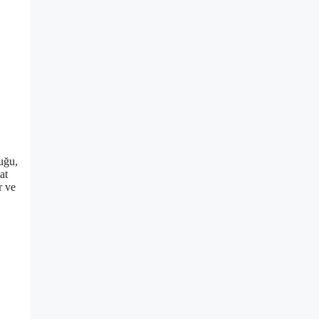
uğu,
at
r ve