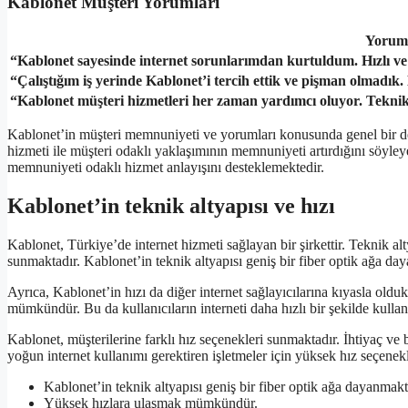
Kablonet Müşteri Yorumları
Yorum
“Kablonet sayesinde internet sorunlarımdan kurtuldum. Hızlı ve 
“Çalıştığım iş yerinde Kablonet’i tercih ettik ve pişman olmadık. 
“Kablonet müşteri hizmetleri her zaman yardımcı oluyor. Tekni
Kablonet’in müşteri memnuniyeti ve yorumları konusunda genel bir değ
hizmeti ile müşteri odaklı yaklaşımının memnuniyeti artırdığını söyleyeb
memnuniyeti odaklı hizmet anlayışını desteklemektedir.
Kablonet’in teknik altyapısı ve hızı
Kablonet, Türkiye’de internet hizmeti sağlayan bir şirkettir. Teknik alt
sunmaktadır. Kablonet’in teknik altyapısı geniş bir fiber optik ağa daya
Ayrıca, Kablonet’in hızı da diğer internet sağlayıcılarına kıyasla oldu
mümkündür. Bu da kullanıcıların interneti daha hızlı bir şekilde kullan
Kablonet, müşterilerine farklı hız seçenekleri sunmaktadır. İhtiyaç ve b
yoğun internet kullanımı gerektiren işletmeler için yüksek hız seçenek
Kablonet’in teknik altyapısı geniş bir fiber optik ağa dayanmakt
Yüksek hızlara ulaşmak mümkündür.