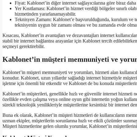
Fiyat: Kablonet’in diğer internet sağlayıcılarına göre biraz daha 
Yer Kısıtlaması: Kablonet’in hizmet verdiği bölgeler sınırlı olabi
hizmetinden yararlanamayabilir.
Teknisyen Zamanı: Kablonet’e başvurulduğunda, kurulum ve tek
teknisyenin uygun bir zamanı olması ve bu zamanda evde olman
Kısacası, Kablonet’in avantajları ve dezavantajları internet kullanıcılar
stabil bir internet bağlantısı arayanlar için Kablonet tercih edilebilirken
seçmeyi gerektirebilir.
Kablonet’in müşteri memnuniyeti ve yoru
Kablonet’in müşteri memnuniyeti ve yorumları, hizmeti alan kullanıcıla
konudur. Kablonet, uzun yıllardır sağladığı internet hizmetiyle müşteri
işletme için önemli bir etkendir ve Kablonet de bu konuda müşterileri
Kablonet’in müşterileri, genellikle hızlı ve güvenilir internet hizmeti 
özellikle evden çalışma veya online oyun gibi internetin yoğun kullanı
sürekli teknolojik yenilikleriyle müşterilerine kesintisiz bir internet 
Buna ek olarak, Kablonet’in müşteri hizmetleri de kullanıcıların memn
uzman ekipler, müşterilerin sorunlarına hızlı ve etkili çözümler sunm
Müşteri hizmetlerine gelen olumlu yorumlar, Kablonet’in müşterilerini