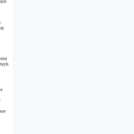
leri
.
taj
rini
taylı
ve
r
ere