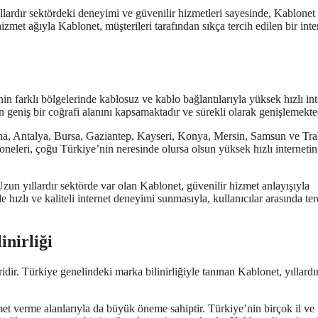
ıllardır sektördeki deneyimi ve güvenilir hizmetleri sayesinde, Kablonet
izmet ağıyla Kablonet, müşterileri tarafından sıkça tercih edilen bir inte
in farklı bölgelerinde kablosuz ve kablo bağlantılarıyla yüksek hızlı int
n geniş bir coğrafi alanını kapsamaktadır ve sürekli olarak genişlemekte
dana, Antalya, Bursa, Gaziantep, Kayseri, Konya, Mersin, Samsun ve Tr
neleri, çoğu Türkiye’nin neresinde olursa olsun yüksek hızlı internetin
zun yıllardır sektörde var olan Kablonet, güvenilir hizmet anlayışıyla
e hızlı ve kaliteli internet deneyimi sunmasıyla, kullanıcılar arasında ter
inirliği
dir. Türkiye genelindeki marka bilinirliğiyle tanınan Kablonet, yıllardı
izmet verme alanlarıyla da büyük öneme sahiptir. Türkiye’nin birçok il ve