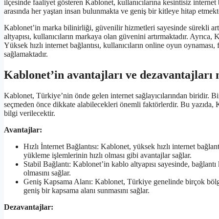
ilçesinde faaliyet gösteren Kablonet, kullanıcılarına kesintisiz internet
arasında her yaştan insan bulunmakta ve geniş bir kitleye hitap etmekt
Kablonet’in marka bilinirliği, güvenilir hizmetleri sayesinde sürekli a
altyapısı, kullanıcıların markaya olan güvenini artırmaktadır. Ayrıca, K
Yüksek hızlı internet bağlantısı, kullanıcıların online oyun oynaması, fi
sağlamaktadır.
Kablonet’in avantajları ve dezavantajları 
Kablonet, Türkiye’nin önde gelen internet sağlayıcılarından biridir. Bir
seçmeden önce dikkate alabilecekleri önemli faktörlerdir. Bu yazıda, K
bilgi verilecektir.
Avantajlar:
Hızlı İnternet Bağlantısı: Kablonet, yüksek hızlı internet bağla
yükleme işlemlerinin hızlı olması gibi avantajlar sağlar.
Stabil Bağlantı: Kablonet’in kablo altyapısı sayesinde, bağlantı k
olmasını sağlar.
Geniş Kapsama Alanı: Kablonet, Türkiye genelinde birçok bölged
geniş bir kapsama alanı sunmasını sağlar.
Dezavantajlar: