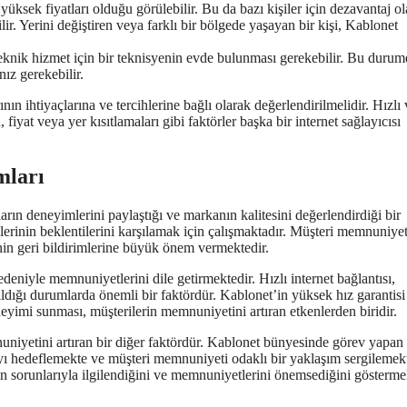
yüksek fiyatları olduğu görülebilir. Bu da bazı kişiler için dezavantaj ola
lir. Yerini değiştiren veya farklı bir bölgede yaşayan bir kişi, Kablonet
nik hizmet için bir teknisyenin evde bulunması gerekebilir. Bu durum
ız gerekebilir.
ının ihtiyaçlarına ve tercihlerine bağlı olarak değerlendirilmelidir. Hızlı
, fiyat veya yer kısıtlamaları gibi faktörler başka bir internet sağlayıcısı
mları
rın deneyimlerini paylaştığı ve markanın kalitesini değerlendirdiği bir
lerinin beklentilerini karşılamak için çalışmaktadır. Müşteri memnuniyet
nin geri bildirimlerine büyük önem vermektedir.
nedeniyle memnuniyetlerini dile getirmektedir. Hızlı internet bağlantısı,
ldığı durumlarda önemli bir faktördür. Kablonet’in yüksek hız garantisi
deneyimi sunması, müşterilerin memnuniyetini artıran etkenlerden biridir.
uniyetini artıran bir diğer faktördür. Kablonet bünyesinde görev yapan
ayı hedeflemekte ve müşteri memnuniyeti odaklı bir yaklaşım sergilemekt
n sorunlarıyla ilgilendiğini ve memnuniyetlerini önemsediğini göstermek