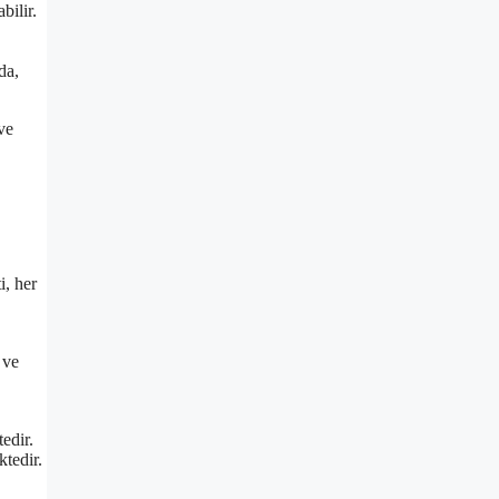
bilir.
da,
 ve
i, her
 ve
edir.
tedir.