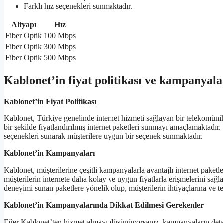
Farklı hız seçenekleri sunmaktadır.
Altyapı
Hız
Fiber Optik
100 Mbps
Fiber Optik
300 Mbps
Fiber Optik
500 Mbps
Kablonet’in fiyat politikası ve kampanyala
Kablonet’in Fiyat Politikası
Kablonet, Türkiye genelinde internet hizmeti sağlayan bir telekomünika
bir şekilde fiyatlandırılmış internet paketleri sunmayı amaçlamaktadır. Ş
seçenekleri sunarak müşterilere uygun bir seçenek sunmaktadır.
Kablonet’in Kampanyaları
Kablonet, müşterilerine çeşitli kampanyalarla avantajlı internet paket
müşterilerin internete daha kolay ve uygun fiyatlarla erişmelerini sağl
deneyimi sunan paketlere yönelik olup, müşterilerin ihtiyaçlarına ve 
Kablonet’in Kampanyalarında Dikkat Edilmesi Gerekenler
Eğer Kablonet’ten hizmet almayı düşünüyorsanız, kampanyaların detayla