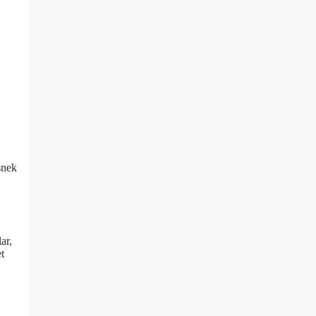
snek
ar,
t