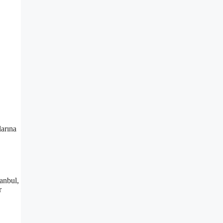
larına
anbul,
r