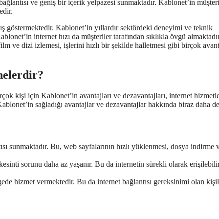
 bağlantısı ve geniş bir içerik yelpazesi sunmaktadır. Kablonet’in müşteri
edir.
rtış göstermektedir. Kablonet’in yıllardır sektördeki deneyimi ve teknik
ablonet’in internet hızı da müşteriler tarafından sıklıkla övgü almaktadır
lm ve dizi izlemesi, işlerini hızlı bir şekilde halletmesi gibi birçok avan
nelerdir?
çok kişi için Kablonet’in avantajları ve dezavantajları, internet hizmetle
ablonet’in sağladığı avantajlar ve dezavantajlar hakkında biraz daha de
ntısı sunmaktadır. Bu, web sayfalarının hızlı yüklenmesi, dosya indirme 
esinti sorunu daha az yaşanır. Bu da internetin sürekli olarak erişilebili
e hizmet vermektedir. Bu da internet bağlantısı gereksinimi olan kişil