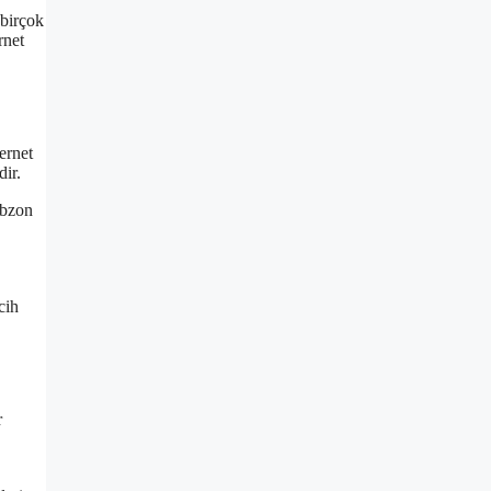
 birçok
rnet
ernet
dir.
abzon
cih
r