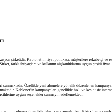
rı
syon şirketidir. Kablonet’in fiyat politikası, müşterilere rekabetçi ve e
irket, farklı ihtiyaçlara ve kullanım alışkanlıklarına uygun çeşitli fiyat
leri sunmaktadır. Özellikle yeni abonelere yönelik düzenlenen kampanyal
amaktadır. Kablonet’in kampanyaları genellikle hızlı ve kesintisiz interne
tercihlerine uygun seçenekler sunmayı hedeflemektedir.
rını incelemek önemlidir. Bazı kampanyalar belirli bir süreyle sınırlı