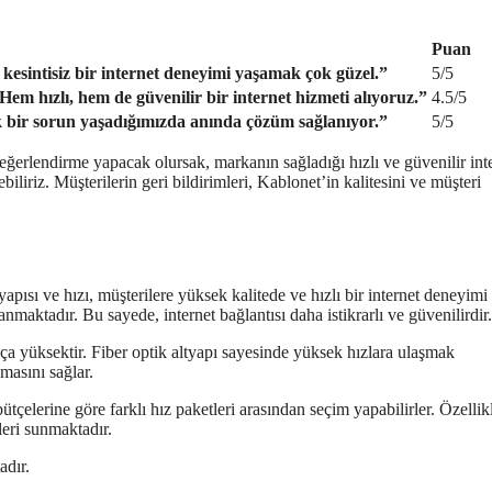
Puan
kesintisiz bir internet deneyimi yaşamak çok güzel.”
5/5
Hem hızlı, hem de güvenilir bir internet hizmeti alıyoruz.”
4.5/5
k bir sorun yaşadığımızda anında çözüm sağlanıyor.”
5/5
erlendirme yapacak olursak, markanın sağladığı hızlı ve güvenilir int
iliriz. Müşterilerin geri bildirimleri, Kablonet’in kalitesini ve müşteri
yapısı ve hızı, müşterilere yüksek kalitede ve hızlı bir internet deneyimi
nmaktadır. Bu sayede, internet bağlantısı daha istikrarlı ve güvenilirdir.
kça yüksektir. Fiber optik altyapı sayesinde yüksek hızlara ulaşmak
masını sağlar.
ütçelerine göre farklı hız paketleri arasından seçim yapabilirler. Özellik
leri sunmaktadır.
adır.