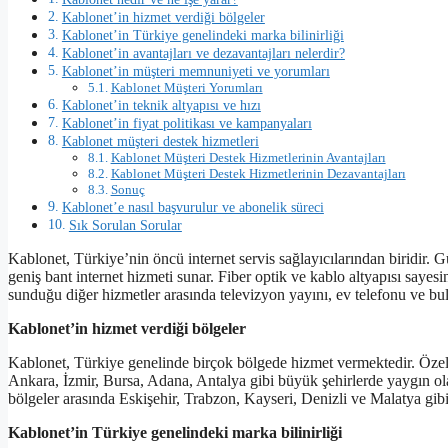
Kablonet’in hizmet verdiği bölgeler
Kablonet’in Türkiye genelindeki marka bilinirliği
Kablonet’in avantajları ve dezavantajları nelerdir?
Kablonet’in müşteri memnuniyeti ve yorumları
Kablonet Müşteri Yorumları
Kablonet’in teknik altyapısı ve hızı
Kablonet’in fiyat politikası ve kampanyaları
Kablonet müşteri destek hizmetleri
Kablonet Müşteri Destek Hizmetlerinin Avantajları
Kablonet Müşteri Destek Hizmetlerinin Dezavantajları
Sonuç
Kablonet’e nasıl başvurulur ve abonelik süreci
Sık Sorulan Sorular
Kablonet, Türkiye’nin öncü internet servis sağlayıcılarından biridir. G
geniş bant internet hizmeti sunar. Fiber optik ve kablo altyapısı sayesin
sunduğu diğer hizmetler arasında televizyon yayını, ev telefonu ve b
Kablonet’in hizmet verdiği bölgeler
Kablonet, Türkiye genelinde birçok bölgede hizmet vermektedir. Özelli
Ankara, İzmir, Bursa, Adana, Antalya gibi büyük şehirlerde yaygın ola
bölgeler arasında Eskişehir, Trabzon, Kayseri, Denizli ve Malatya gibi
Kablonet’in Türkiye genelindeki marka bilinirliği