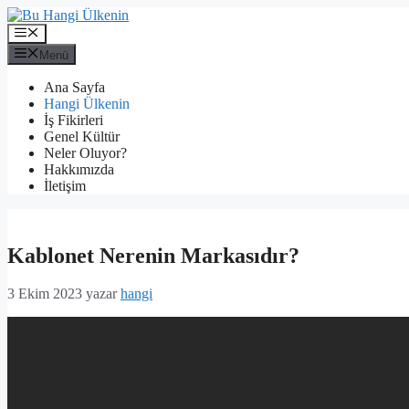
İçeriğe
atla
Menü
Menü
Ana Sayfa
Hangi Ülkenin
İş Fikirleri
Genel Kültür
Neler Oluyor?
Hakkımızda
İletişim
Kablonet Nerenin Markasıdır?
3 Ekim 2023
yazar
hangi