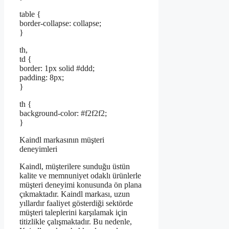
table {
border-collapse: collapse;
}
th,
td {
border: 1px solid #ddd;
padding: 8px;
}
th {
background-color: #f2f2f2;
}
Kaindl markasının müşteri
deneyimleri
Kaindl, müşterilere sunduğu üstün
kalite ve memnuniyet odaklı ürünlerle
müşteri deneyimi konusunda ön plana
çıkmaktadır. Kaindl markası, uzun
yıllardır faaliyet gösterdiği sektörde
müşteri taleplerini karşılamak için
titizlikle çalışmaktadır. Bu nedenle,