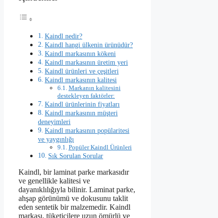
Kaindl nedir?
Kaindl hangi ülkenin ürünüdür?
Kaindl markasının kökeni
Kaindl markasının üretim yeri
Kaindl ürünleri ve çeşitleri
Kaindl markasının kalitesi
Markanın kalitesini
destekleyen faktörler:
Kaindl ürünlerinin fiyatları
Kaindl markasının müşteri
deneyimleri
Kaindl markasının popülaritesi
ve yaygınlığı
Popüler Kaindl Ürünleri
Sık Sorulan Sorular
Kaindl, bir laminat parke markasıdır
ve genellikle kalitesi ve
dayanıklılığıyla bilinir. Laminat parke,
ahşap görünümü ve dokusunu taklit
eden sentetik bir malzemedir. Kaindl
markası, tüketicilere uzun ömürlü ve