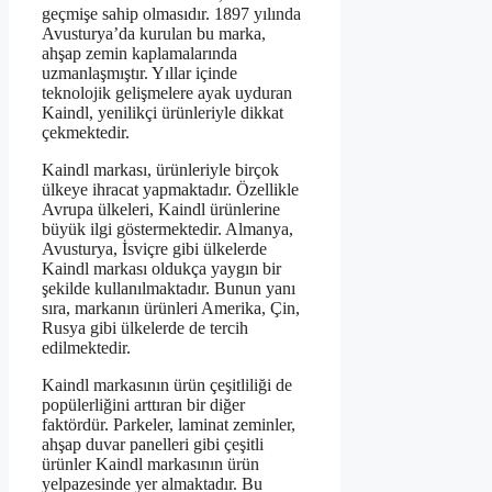
geçmişe sahip olmasıdır. 1897 yılında
Avusturya’da kurulan bu marka,
ahşap zemin kaplamalarında
uzmanlaşmıştır. Yıllar içinde
teknolojik gelişmelere ayak uyduran
Kaindl, yenilikçi ürünleriyle dikkat
çekmektedir.
Kaindl markası, ürünleriyle birçok
ülkeye ihracat yapmaktadır. Özellikle
Avrupa ülkeleri, Kaindl ürünlerine
büyük ilgi göstermektedir. Almanya,
Avusturya, İsviçre gibi ülkelerde
Kaindl markası oldukça yaygın bir
şekilde kullanılmaktadır. Bunun yanı
sıra, markanın ürünleri Amerika, Çin,
Rusya gibi ülkelerde de tercih
edilmektedir.
Kaindl markasının ürün çeşitliliği de
popülerliğini arttıran bir diğer
faktördür. Parkeler, laminat zeminler,
ahşap duvar panelleri gibi çeşitli
ürünler Kaindl markasının ürün
yelpazesinde yer almaktadır. Bu