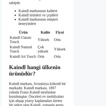
sahiptir.
Kaindl markasının kalitesi
Kaindl ürünleri ve çeşitleri
Kaindl markasının müşteri
deneyimleri
Ürün
Kalite
Fiyat
Kaindl Classic
Yüksek
Orta
Touch
Kaindl Natural
Çok
Yüksek
Touch
yüksek
Kaindl Art Touch
Orta
Orta
Kaindl hangi ülkenin
ürünüdür?
Kaindl markası, Avusturya kökenli bir
markadır. Kaindl markası, 1897
yılında Franz Kaindl tarafından
kurulmuştur. Önceleri ev mobilyaları
için ahşap yüzey kaplamaları üreten
bir şirket olan Kaindl, zamanla geniş