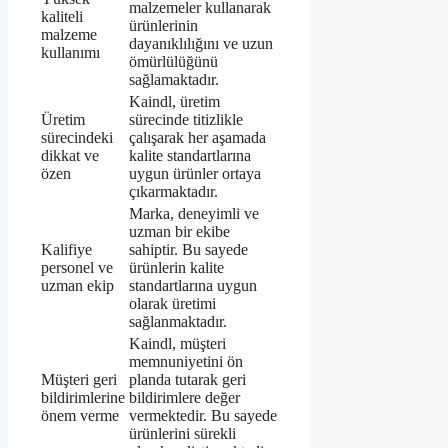
malzemeler kullanarak
kaliteli
ürünlerinin
malzeme
dayanıklılığını ve uzun
kullanımı
ömürlülüğünü
sağlamaktadır.
Kaindl, üretim
Üretim
sürecinde titizlikle
sürecindeki
çalışarak her aşamada
dikkat ve
kalite standartlarına
özen
uygun ürünler ortaya
çıkarmaktadır.
Marka, deneyimli ve
uzman bir ekibe
Kalifiye
sahiptir. Bu sayede
personel ve
ürünlerin kalite
uzman ekip
standartlarına uygun
olarak üretimi
sağlanmaktadır.
Kaindl, müşteri
memnuniyetini ön
Müşteri geri
planda tutarak geri
bildirimlerine
bildirimlere değer
önem verme
vermektedir. Bu sayede
ürünlerini sürekli