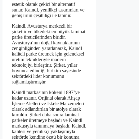
estetik olarak çekici bir alternatif
sunar. Kaindl, yenilikçi tasarımları ve
geniş ürün çeşitliliği ile tanınır.
Kaindl, Avusturya merkezli bir
şirkettir ve ülkedeki en büyük laminat
parke üreticilerinden biridir.
Avusturya’nın doğal kaynaklarının
zenginliğinden yararlanarak, Kaindl
kaliteli parke üretmek için geleneksel
üretim teknikleriyle modern
teknolojiyi birleştirir. Şirket, yıllar
boyunca edindiği birikim sayesinde
sektördeki lider konumunu
sağlamlaştırmıştır.
Kaindl markasının kökeni 1897’ye
kadar uzanır. Orijinal olarak Ahşap
İşleme Aletleri ve İskele Malzemeleri
olarak adlandırılan bir atölye olarak
kuruldu. Şirket daha sonra laminat
parkeler üretmeye başladı ve Kaindl
markasıyla tanınmaya başladı. Kaindl,
kalitesi ve yenilikçi yaklaşımıyla
sektörde kendine özgü bir konuma