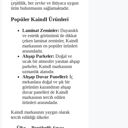
çeşitlilik, her zevke ve ihtiyaca uygun
ürün bulunmasını sağlamaktadır.
Popüler Kaindl Ürünleri
Laminat Zeminler:
Dayanıklı
ve estetik görünümü ile dikkat
çeken laminat zeminler, Kaindl
markasının en popüler ürünleri
arasındadır.
Ahşap Parkeler:
Doğal ve
sıcak bir atmosfer yaratan ahşap
parkeler, Kaindl markasının
uzmanlık alanıdır.
Ahşap Duvar Panelleri:
İç
mekanlara doğal ve şık bir
görünüm kazandıran ahşap
duvar panelleri de Kaindl
markasının tercih edilen
ürünleri arasındadır.
Kaindl markasının yaygın olarak
tercih edildiği ülkeler
Ülke
Popülerlik Sırası