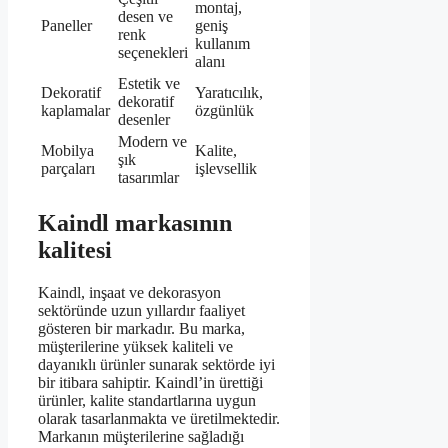
montaj,
desen ve
Paneller
geniş
renk
kullanım
seçenekleri
alanı
Estetik ve
Dekoratif
Yaratıcılık,
dekoratif
kaplamalar
özgünlük
desenler
Modern ve
Mobilya
Kalite,
şık
parçaları
işlevsellik
tasarımlar
Kaindl markasının
kalitesi
Kaindl, inşaat ve dekorasyon
sektöründe uzun yıllardır faaliyet
gösteren bir markadır. Bu marka,
müşterilerine yüksek kaliteli ve
dayanıklı ürünler sunarak sektörde iyi
bir itibara sahiptir. Kaindl’in ürettiği
ürünler, kalite standartlarına uygun
olarak tasarlanmakta ve üretilmektedir.
Markanın müşterilerine sağladığı