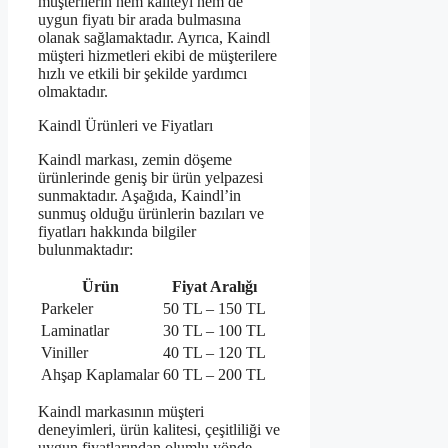
müşterilerin hem kaliteyi hem de
uygun fiyatı bir arada bulmasına
olanak sağlamaktadır. Ayrıca, Kaindl
müşteri hizmetleri ekibi de müşterilere
hızlı ve etkili bir şekilde yardımcı
olmaktadır.
Kaindl Ürünleri ve Fiyatları
Kaindl markası, zemin döşeme
ürünlerinde geniş bir ürün yelpazesi
sunmaktadır. Aşağıda, Kaindl’in
sunmuş olduğu ürünlerin bazıları ve
fiyatları hakkında bilgiler
bulunmaktadır:
Ürün
Fiyat Aralığı
Parkeler
50 TL – 150 TL
Laminatlar
30 TL – 100 TL
Viniller
40 TL – 120 TL
Ahşap Kaplamalar
60 TL – 200 TL
Kaindl markasının müşteri
deneyimleri, ürün kalitesi, çeşitliliği ve
uygun fiyatlarından olumlu yönde