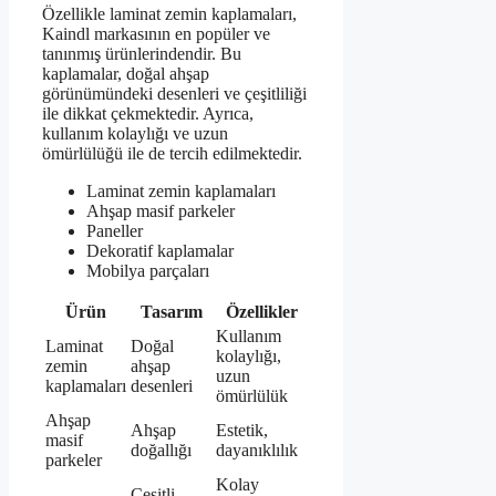
Özellikle laminat zemin kaplamaları,
Kaindl markasının en popüler ve
tanınmış ürünlerindendir. Bu
kaplamalar, doğal ahşap
görünümündeki desenleri ve çeşitliliği
ile dikkat çekmektedir. Ayrıca,
kullanım kolaylığı ve uzun
ömürlülüğü ile de tercih edilmektedir.
Laminat zemin kaplamaları
Ahşap masif parkeler
Paneller
Dekoratif kaplamalar
Mobilya parçaları
Ürün
Tasarım
Özellikler
Kullanım
Laminat
Doğal
kolaylığı,
zemin
ahşap
uzun
kaplamaları
desenleri
ömürlülük
Ahşap
Ahşap
Estetik,
masif
doğallığı
dayanıklılık
parkeler
Kolay
Çeşitli