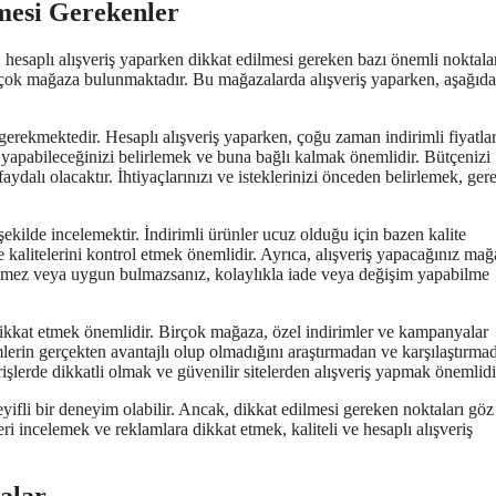
lmesi Gerekenler
, hesaplı alışveriş yaparken dikkat edilmesi gereken bazı önemli noktala
birçok mağaza bulunmaktadır. Bu mağazalarda alışveriş yaparken, aşağıda
erekmektedir. Hesaplı alışveriş yaparken, çoğu zaman indirimli fiyatlar
 yapabileceğinizi belirlemek ve buna bağlı kalmak önemlidir. Bütçenizi
aydalı olacaktır. İhtiyaçlarınızı ve isteklerinizi önceden belirlemek, ger
 şekilde incelemektir. İndirimli ürünler ucuz olduğu için bazen kalite
 kalitelerini kontrol etmek önemlidir. Ayrıca, alışveriş yapacağınız ma
eğenmez veya uygun bulmazsanız, kolaylıkla iade veya değişim yapabilme
dikkat etmek önemlidir. Birçok mağaza, özel indirimler ve kampanyalar
mlerin gerçekten avantajlı olup olmadığını araştırmadan ve karşılaştırma
rişlerde dikkatli olmak ve güvenilir sitelerden alışveriş yapmak önemlidi
fli bir deneyim olabilir. Ancak, dikkat edilmesi gereken noktaları göz
 incelemek ve reklamlara dikkat etmek, kaliteli ve hesaplı alışveriş
kalar