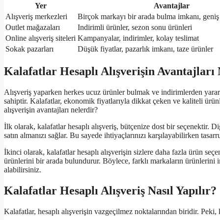
Yer
Avantajlar
Alışveriş merkezleri
Birçok markayı bir arada bulma imkanı, geniş
Outlet mağazaları
Indirimli ürünler, sezon sonu ürünleri
Online alışveriş siteleri
Kampanyalar, indirimler, kolay teslimat
Sokak pazarları
Düşük fiyatlar, pazarlık imkanı, taze ürünler
Kalafatlar Hesaplı Alışverişin Avantajları
Alışveriş yaparken herkes ucuz ürünler bulmak ve indirimlerden yararl
sahiptir. Kalafatlar, ekonomik fiyatlarıyla dikkat çeken ve kaliteli ürün
alışverişin avantajları nelerdir?
İlk olarak, kalafatlar hesaplı alışveriş, bütçenize dost bir seçenektir. 
satın almanızı sağlar. Bu sayede ihtiyaçlarınızı karşılayabilirken tasar
İkinci olarak, kalafatlar hesaplı alışverişin sizlere daha fazla ürün seç
ürünlerini bir arada bulundurur. Böylece, farklı markaların ürünlerini i
alabilirsiniz.
Kalafatlar Hesaplı Alışveriş Nasıl Yapılır?
Kalafatlar, hesaplı alışverişin vazgeçilmez noktalarından biridir. Peki, ka