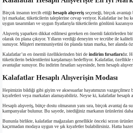
Birçok insanın tercih ettiği
hesaplı alışveriş
seçeneği, birçok avantajı
iyi markalar, tüketicilerin taleplerine cevap veriyor. Kalafatlar ise b
uygun tasarımları ve uygun fiyatlarıyla tüketicilerin gönlünü kazanıyor
Alışveriş yaparken dikkat edilmesi gereken en önemli faktörlerden bir
olarak ön plana çıkıyor. Yılların verdiği deneyim ve tecrübe ile kalite
sunuyor. Müşteri memnuniyetini ön planda tutan marka, her alanda öze
Kalafatlar’ın en önemli özelliklerinden biri de
indirim fırsatları
dır. 
tüketicilerin beklentilerini karşılamayı hedefliyor. Kalafatlar, özellik
avantajlar sunuyor. Bu indirim fırsatları sayesinde, hem hesaplı alışveri
Kalafatlar Hesaplı Alışverişin Modası
Hepimizin bildiği gibi giyim ve aksesuarlar hayatımızın vazgeçilmez bi
kıyafetleri veya markaları alamayabiliriz. Neyse ki, kalafatlar hesaplı 
Hesaplı alışveriş, bütçe dostu olmasının yanı sıra, birçok avantaj da sun
kampanyalar bulunur. Bu sayede, istediğiniz markanın ürünlerini daha u
Bununla birlikte, kalafatlar mağazaları genellikle önceki sezon ürünleri
kaçırmadan modaya uygun ve şık kıyafetler bulabilirsiniz. Hatta bazen, ü