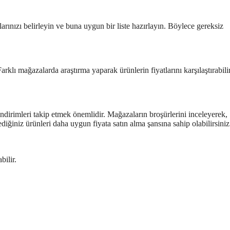
arınızı belirleyin ve buna uygun bir liste hazırlayın. Böylece gereksiz
rklı mağazalarda araştırma yaparak ürünlerin fiyatlarını karşılaştırabilir
 indirimleri takip etmek önemlidir. Mağazaların broşürlerini inceleyerek,
tediğiniz ürünleri daha uygun fiyata satın alma şansına sahip olabilirsiniz
bilir.