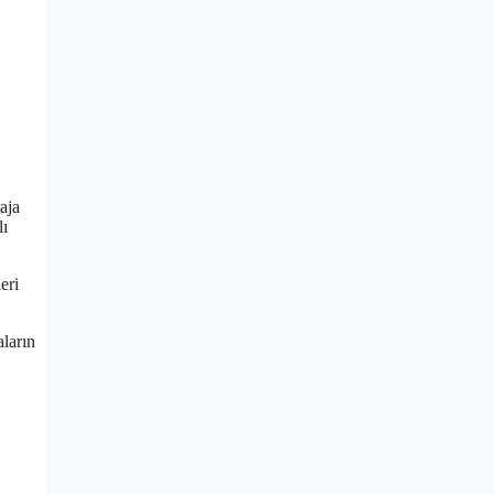
aja
lı
eri
aların