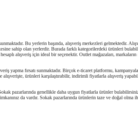
 sunmaktadır. Bu yerlerin başında, alışveriş merkezleri gelmektedir. Alış
ine sahip olan yerlerdir. Burada farklı kategorilerdeki ürünleri bulabil
a hesaplı alışveriş için ideal bir seçenektir. Outlet mağazaları, markaların
alışveriş yapma fırsatı sunmaktadır. Birçok e-ticaret platformu, kampanyal
lışverişte, ürünleri karşılaştırabilir, indirimli fiyatlarla alışveriş yapabi
. Sokak pazarlarında genellikle daha uygun fiyatlarla ürünler bulabilirsini
imkanınız da vardır. Sokak pazarlarında ürünlerin taze ve doğal olma ih