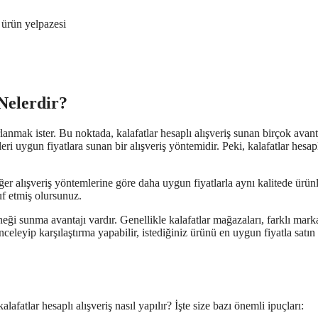
 ürün yelpazesi
 Nelerdir?
anmak ister. Bu noktada, kalafatlar hesaplı alışveriş sunan birçok avant
leri uygun fiyatlara sunan bir alışveriş yöntemidir. Peki, kalafatlar hesap
Diğer alışveriş yöntemlerine göre daha uygun fiyatlarla aynı kalitede ürünl
ruf etmiş olursunuz.
eneği sunma avantajı vardır. Genellikle kalafatlar mağazaları, farklı mark
nceleyip karşılaştırma yapabilir, istediğiniz ürünü en uygun fiyatla satın
lafatlar hesaplı alışveriş nasıl yapılır? İşte size bazı önemli ipuçları: