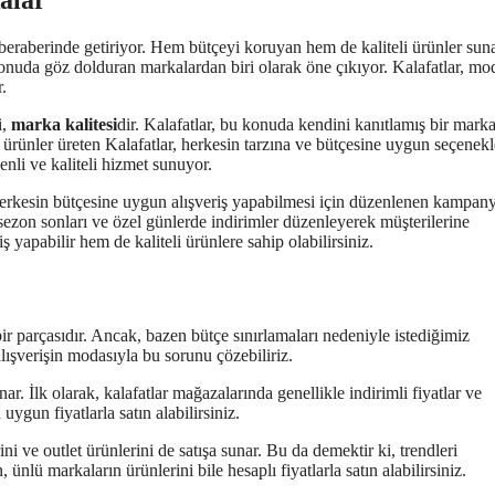
 beraberinde getiriyor. Hem bütçeyi koruyan hem de kaliteli ürünler sun
u konuda göz dolduran markalardan biri olarak öne çıkıyor. Kalafatlar, m
.
i,
marka kalitesi
dir. Kalafatlar, bu konuda kendini kanıtlamış bir mark
li ürünler üreten Kalafatlar, herkesin tarzına ve bütçesine uygun seçenekl
nli ve kaliteli hizmet sunuyor.
Herkesin bütçesine uygun alışveriş yapabilmesi için düzenlenen kampany
le sezon sonları ve özel günlerde indirimler düzenleyerek müşterilerine
ş yapabilir hem de kaliteli ürünlere sahip olabilirsiniz.
r parçasıdır. Ancak, bazen bütçe sınırlamaları nedeniyle istediğimiz
alışverişin modasıyla bu sorunu çözebiliriz.
ar. İlk olarak, kalafatlar mağazalarında genellikle indirimli fiyatlar ve
ygun fiyatlarla satın alabilirsiniz.
ni ve outlet ürünlerini de satışa sunar. Bu da demektir ki, trendleri
nlü markaların ürünlerini bile hesaplı fiyatlarla satın alabilirsiniz.