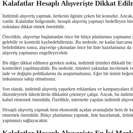
Kalafatlar Hesaplı Alışverişte Dikkat Edi
İndirimli alışveriş yapmak, herkesin ilgisini çeken bir konudur. Ancak
vardır. Kalafatlar bölgesinde, hesaplı alışveriş yapmayı hedefleyen 
noktalara dikkat etmek önemlidir.
Öncelikle, alışverişe başlamadan önce bir bütçe planlaması yapmanız g
gelebilir ve kontrolü kaybedebilirsiniz. Bu nedenle, ne kadar harcama
belirledikten sonra, alışverişe çıkmadan önce bir liste hazırlamanız da f
alışveriş yapmanızı engelleyecektir.
Bir diğer dikkat edilmesi gereken nokta, indirimli ürünleri dikkatli bir
kontrolleri yapılmayabilir. Bu nedenle, ürünleri yakından incelemek ve
iade ve değişim politikalarını da araştırmalısınız. Eğer bir ürünü b
imkanınıza sahip olmalısınız.
Son olarak, indirimli alışveriş yaparken reklamlara ve kampanyalara 
düzenleyerek tüketicilerin dikkatini çekmeye çalışır. Ancak, bu indiri
kabul etmemek önemlidir. Özellikle, internette yapılan indirimli alışve
Hesaplı alışveriş yapmak hem ekonomik açıdan avantajlıdır hem de keyi
etmemek önemlidir. Bütçe planlaması yapmak, liste hazırlamak, ürünleri
yapmanızı sağlayacaktır.
Kalafatlar Hesaplı Alışverişte En İyi Mar