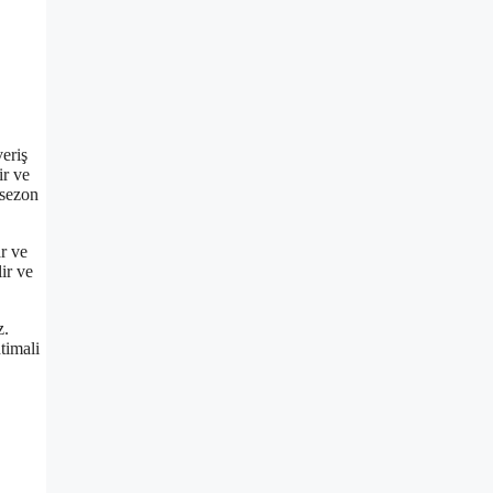
veriş
ir ve
 sezon
ar ve
lir ve
z.
timali