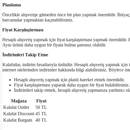
Planlama
Öncelikle alışverişe gitmeden önce bir plan yapmak önemlidir. İhtiyaçl
harcamalar yapmaktan kaçınabilirsiniz.
Fiyat Karşılaştırması
Hesaplı alışveriş yapmak için fiyat karşılaştırması yapmak önemlidir. Fa
Aynı ürünü daha uygun bir fiyata bulma şansınız olabilir.
İndirimleri Takip Etme
Kalafatlar, indirim fırsatlarıyla ünlüdür. Hesaplı alışveriş yapmak için
internet sitelerinden indirimler hakkında bilgi alabilirsiniz. Böylece is
Hesaplı alışveriş yapmak için planlı hareket etmek önemlidir.
Fiyat karşılaştırması yaparak daha uygun bir fiyat bulabilirsiniz.
İndirimleri takip etmek, hesaplı alışveriş yapmanıza yardımcı ola
Mağaza
Fiyat
Kalafat Outlet
50 TL
Kalafat Discount
45 TL
Kalafat Bargain
40 TL