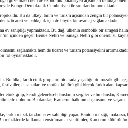
oğal güzellikleri hem de ekonomik potansiyeli açısından oldukça öneml
eyde Kongo Demokratik Cumhuriyeti ile sınırları bulunmaktadır.
ropikaldir. Bu da ülkeyi tarım ve turizm açısından zengin bir potansiyel
eniz ticareti ve balıkçılık için de büyük bir avantaj sağlamaktadır.
 ev sahipliği yapmaktadır. Bu dağ, ülkenin sembolik bir simgesi hali
erun’un içinden geçen Benue Nehri ve Sanaga Nehri gibi önemli su kayna
asını sağlamakta hem de ticaret ve turizm potansiyelini artırmaktadı
ir rol oynamaktadır.
r. Bu ülke, farklı etnik grupların bir arada yaşadığı bir mozaik gibi çeşit
estivaller, el sanatları ve mutfak kültürü gibi birçok farklı alanı kapsar
Her etnik grup, kendi geleneksel danslarını sergiler ve bu danslar, Kame
k ritimlerle doludur. Bu danslar, Kamerun halkının coşkusunu ve yaşama
, farklı müzik tarzlarına ev sahipliği yapar. Bantou müziği, makossa, 
. Bu müziklerde kullanılan enstrümanlar ve ritimler, Kamerun kültürünün 