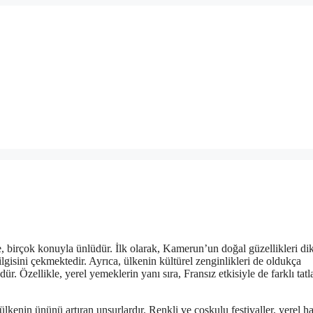
e, birçok konuyla ünlüdür. İlk olarak, Kamerun’un doğal güzellikleri di
n ilgisini çekmektedir. Ayrıca, ülkenin kültürel zenginlikleri de oldukça
dür. Özellikle, yerel yemeklerin yanı sıra, Fransız etkisiyle de farklı tatl
kenin ününü artıran unsurlardır. Renkli ve coşkulu festivaller, yerel ha