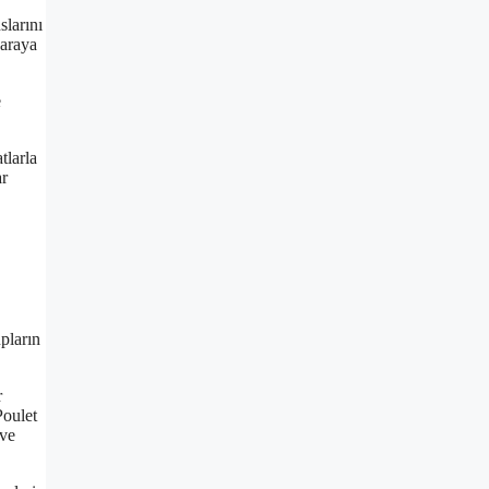
slarını
 araya
e
tlarla
ar
pların
r
Poulet
 ve