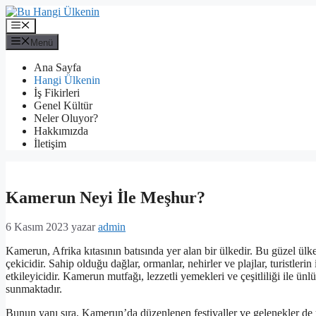
İçeriğe
atla
Menü
Menü
Ana Sayfa
Hangi Ülkenin
İş Fikirleri
Genel Kültür
Neler Oluyor?
Hakkımızda
İletişim
Kamerun Neyi İle Meşhur?
6 Kasım 2023
yazar
admin
Kamerun, Afrika kıtasının batısında yer alan bir ülkedir. Bu güzel ülk
çekicidir. Sahip olduğu dağlar, ormanlar, nehirler ve plajlar, turistleri
etkileyicidir. Kamerun mutfağı, lezzetli yemekleri ve çeşitliliği ile ünlü
sunmaktadır.
Bunun yanı sıra, Kamerun’da düzenlenen festivaller ve gelenekler de ül