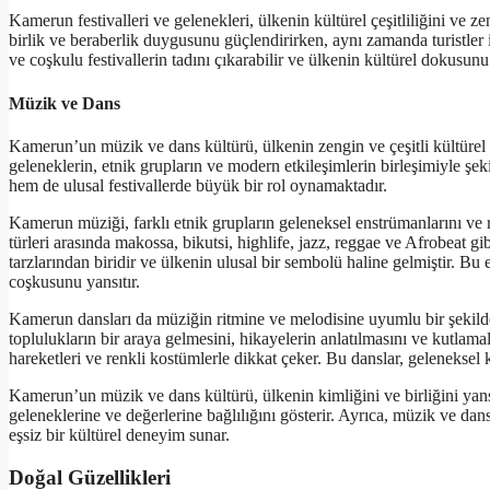
Kamerun festivalleri ve gelenekleri, ülkenin kültürel çeşitliliğini ve z
birlik ve beraberlik duygusunu güçlendirirken, aynı zamanda turistler
ve coşkulu festivallerin tadını çıkarabilir ve ülkenin kültürel dokusunu
Müzik ve Dans
Kamerun’un müzik ve dans kültürü, ülkenin zengin ve çeşitli kültürel 
geleneklerin, etnik grupların ve modern etkileşimlerin birleşimiyle ş
hem de ulusal festivallerde büyük bir rol oynamaktadır.
Kamerun müziği, farklı etnik grupların geleneksel enstrümanlarını ve r
türleri arasında makossa, bikutsi, highlife, jazz, reggae ve Afrobeat 
tarzlarından biridir ve ülkenin ulusal bir sembolü haline gelmiştir. Bu
coşkusunu yansıtır.
Kamerun dansları da müziğin ritmine ve melodisine uyumlu bir şekilde 
toplulukların bir araya gelmesini, hikayelerin anlatılmasını ve kutlama
hareketleri ve renkli kostümlerle dikkat çeker. Bu danslar, gelenekse
Kamerun’un müzik ve dans kültürü, ülkenin kimliğini ve birliğini yan
geleneklerine ve değerlerine bağlılığını gösterir. Ayrıca, müzik ve da
eşsiz bir kültürel deneyim sunar.
Doğal Güzellikleri