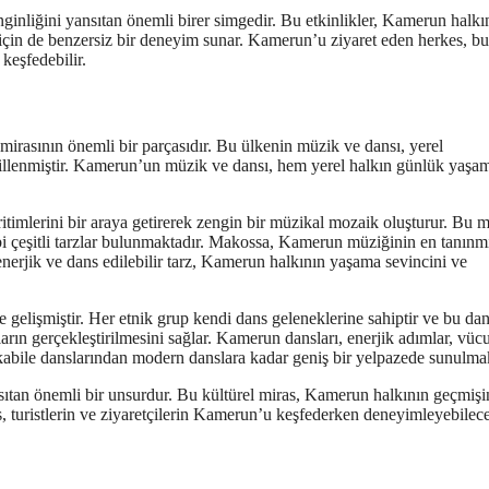
enginliğini yansıtan önemli birer simgedir. Bu etkinlikler, Kamerun halkı
 için de benzersiz bir deneyim sunar. Kamerun’u ziyaret eden herkes, bu
 keşfedebilir.
mirasının önemli bir parçasıdır. Bu ülkenin müzik ve dansı, yerel
ekillenmiştir. Kamerun’un müzik ve dansı, hem yerel halkın günlük yaşa
itimlerini bir araya getirerek zengin bir müzikal mozaik oluşturur. Bu 
gibi çeşitli tarzlar bulunmaktadır. Makossa, Kamerun müziğinin en tanınm
 enerjik ve dans edilebilir tarz, Kamerun halkının yaşama sevincini ve
gelişmiştir. Her etnik grup kendi dans geleneklerine sahiptir ve bu dan
ların gerçekleştirilmesini sağlar. Kamerun dansları, enerjik adımlar, vücu
l kabile danslarından modern danslara kadar geniş bir yelpazede sunulmak
sıtan önemli bir unsurdur. Bu kültürel miras, Kamerun halkının geçmişi
ns, turistlerin ve ziyaretçilerin Kamerun’u keşfederken deneyimleyebilece