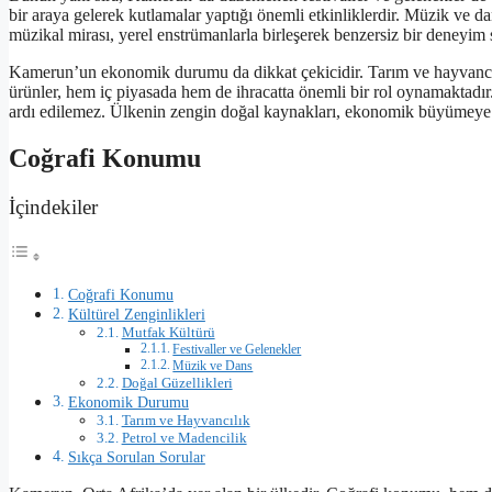
bir araya gelerek kutlamalar yaptığı önemli etkinliklerdir. Müzik ve 
müzikal mirası, yerel enstrümanlarla birleşerek benzersiz bir deneyim 
Kamerun’un ekonomik durumu da dikkat çekicidir. Tarım ve hayvancılık
ürünler, hem iç piyasada hem de ihracatta önemli bir rol oynamaktadı
ardı edilemez. Ülkenin zengin doğal kaynakları, ekonomik büyümeye 
Coğrafi Konumu
İçindekiler
Coğrafi Konumu
Kültürel Zenginlikleri
Mutfak Kültürü
Festivaller ve Gelenekler
Müzik ve Dans
Doğal Güzellikleri
Ekonomik Durumu
Tarım ve Hayvancılık
Petrol ve Madencilik
Sıkça Sorulan Sorular