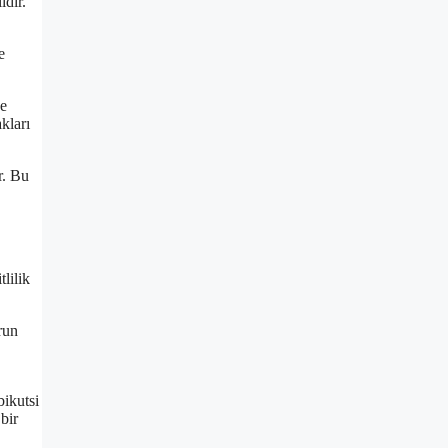
idir.
e
ne
kları
r. Bu
lilik
.
run
bikutsi
bir