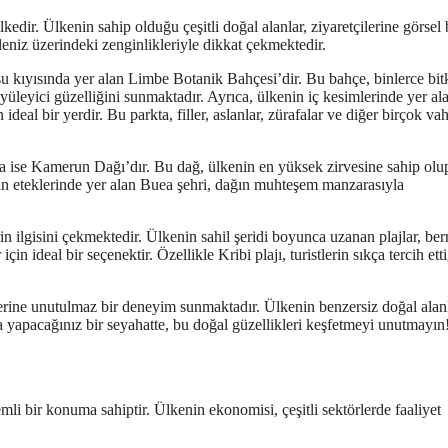
kedir. Ülkenin sahip olduğu çeşitli doğal alanlar, ziyaretçilerine görsel 
niz üzerindeki zenginlikleriyle dikkat çekmektedir.
 kıyısında yer alan Limbe Botanik Bahçesi’dir. Bu bahçe, binlerce bit
yüleyici güzelliğini sunmaktadır. Ayrıca, ülkenin iç kesimlerinde yer al
al bir yerdir. Bu parkta, filler, aslanlar, zürafalar ve diğer birçok vah
ta ise Kamerun Dağı’dır. Bu dağ, ülkenin en yüksek zirvesine sahip olu
ın eteklerinde yer alan Buea şehri, dağın muhteşem manzarasıyla
in ilgisini çekmektedir. Ülkenin sahil şeridi boyunca uzanan plajlar, ber
 ideal bir seçenektir. Özellikle Kribi plajı, turistlerin sıkça tercih etti
lerine unutulmaz bir deneyim sunmaktadır. Ülkenin benzersiz doğal alanl
 yapacağınız bir seyahatte, bu doğal güzellikleri keşfetmeyi unutmayın
i bir konuma sahiptir. Ülkenin ekonomisi, çeşitli sektörlerde faaliyet