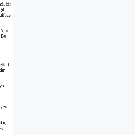
li bir
gibi
yükbaş
a’nın
. Bu
tleri
ır.
nya
 yerel
lar,
ve