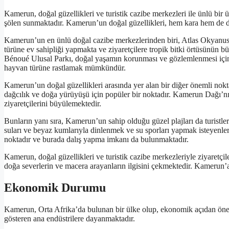
Kamerun, doğal güzellikleri ve turistik cazibe merkezleri ile ünlü bir ül
şölen sunmaktadır. Kamerun’un doğal güzellikleri, hem kara hem de de
Kamerun’un en ünlü doğal cazibe merkezlerinden biri, Atlas Okyanusu
türüne ev sahipliği yapmakta ve ziyaretçilere tropik bitki örtüsünün bü
Bénoué Ulusal Parkı, doğal yaşamın korunması ve gözlemlenmesi için ide
hayvan türüne rastlamak mümkündür.
Kamerun’un doğal güzellikleri arasında yer alan bir diğer önemli nok
dağcılık ve doğa yürüyüşü için popüler bir noktadır. Kamerun Dağı’n
ziyaretçilerini büyülemektedir.
Bunların yanı sıra, Kamerun’un sahip olduğu güzel plajları da turistler
suları ve beyaz kumlarıyla dinlenmek ve su sporları yapmak isteyenler için
noktadır ve burada dalış yapma imkanı da bulunmaktadır.
Kamerun, doğal güzellikleri ve turistik cazibe merkezleriyle ziyaretçi
doğa severlerin ve macera arayanların ilgisini çekmektedir. Kamerun’a
Ekonomik Durumu
Kamerun, Orta Afrika’da bulunan bir ülke olup, ekonomik açıdan öneml
gösteren ana endüstrilere dayanmaktadır.