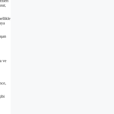
ezleri
sır,
ellikle
paya
uşan
ma ve
nce,
ibi