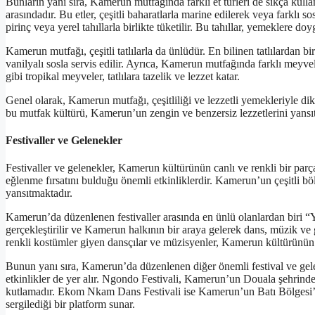
Bunların yanı sıra, Kamerun mutfağında farklı et türleri de sıkça kull
arasındadır. Bu etler, çeşitli baharatlarla marine edilerek veya farklı s
pirinç veya yerel tahıllarla birlikte tüketilir. Bu tahıllar, yemeklere do
Kamerun mutfağı, çeşitli tatlılarla da ünlüdür. En bilinen tatlılardan bi
vanilyalı sosla servis edilir. Ayrıca, Kamerun mutfağında farklı meyvel
gibi tropikal meyveler, tatlılara tazelik ve lezzet katar.
Genel olarak, Kamerun mutfağı, çeşitliliği ve lezzetli yemekleriyle dikk
bu mutfak kültürü, Kamerun’un zengin ve benzersiz lezzetlerini yansı
Festivaller ve Gelenekler
Festivaller ve gelenekler, Kamerun kültürünün canlı ve renkli bir parça
eğlenme fırsatını bulduğu önemli etkinliklerdir. Kamerun’un çeşitli böl
yansıtmaktadır.
Kamerun’da düzenlenen festivaller arasında en ünlü olanlardan biri “
gerçekleştirilir ve Kamerun halkının bir araya gelerek dans, müzik ve ge
renkli kostümler giyen dansçılar ve müzisyenler, Kamerun kültürünün can
Bunun yanı sıra, Kamerun’da düzenlenen diğer önemli festival ve ge
etkinlikler de yer alır. Ngondo Festivali, Kamerun’un Douala şehrinde
kutlamadır. Ekom Nkam Dans Festivali ise Kamerun’un Batı Bölgesi’nde
sergilediği bir platform sunar.