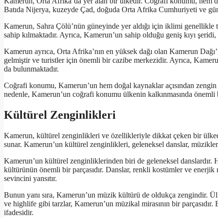
Kamerun, Orta Afrika’da yer alan bir ülkedir. Coğrafi konumu, hem d
Batıda Nijerya, kuzeyde Çad, doğuda Orta Afrika Cumhuriyeti ve gün
Kamerun, Sahra Çölü’nün güneyinde yer aldığı için iklimi genellikle t
sahip kılmaktadır. Ayrıca, Kamerun’un sahip olduğu geniş kıyı şeridi, d
Kamerun ayrıca, Orta Afrika’nın en yüksek dağı olan Kamerun Dağı’na
gelmiştir ve turistler için önemli bir cazibe merkezidir. Ayrıca, Kam
da bulunmaktadır.
Coğrafi konumu, Kamerun’un hem doğal kaynaklar açısından zengin olm
nedenle, Kamerun’un coğrafi konumu ülkenin kalkınmasında önemli b
Kültürel Zenginlikleri
Kamerun, kültürel zenginlikleri ve özellikleriyle dikkat çeken bir ülkedi
sunar. Kamerun’un kültürel zenginlikleri, geleneksel danslar, müzikler, f
Kamerun’un kültürel zenginliklerinden biri de geleneksel danslardır. 
kültürünün önemli bir parçasıdır. Danslar, renkli kostümler ve enerji
sevincini yansıtır.
Bunun yanı sıra, Kamerun’un müzik kültürü de oldukça zengindir. Ülke
ve highlife gibi tarzlar, Kamerun’un müzikal mirasının bir parçasıdır
ifadesidir.