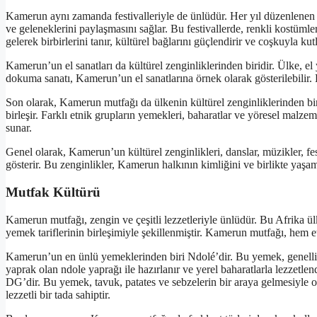
Kamerun aynı zamanda festivalleriyle de ünlüdür. Her yıl düzenlenen çe
ve geleneklerini paylaşmasını sağlar. Bu festivallerde, renkli kostümler
gelerek birbirlerini tanır, kültürel bağlarını güçlendirir ve coşkuyla ku
Kamerun’un el sanatları da kültürel zenginliklerinden biridir. Ülke, el
dokuma sanatı, Kamerun’un el sanatlarına örnek olarak gösterilebilir. B
Son olarak, Kamerun mutfağı da ülkenin kültürel zenginliklerinden biri
birleşir. Farklı etnik grupların yemekleri, baharatlar ve yöresel malze
sunar.
Genel olarak, Kamerun’un kültürel zenginlikleri, danslar, müzikler, fest
gösterir. Bu zenginlikler, Kamerun halkının kimliğini ve birlikte yaşam
Mutfak Kültürü
Kamerun mutfağı, zengin ve çeşitli lezzetleriyle ünlüdür. Bu Afrika ül
yemek tariflerinin birleşimiyle şekillenmiştir. Kamerun mutfağı, hem e
Kamerun’un en ünlü yemeklerinden biri Ndolé’dir. Bu yemek, genellikle
yaprak olan ndole yaprağı ile hazırlanır ve yerel baharatlarla lezzetle
DG’dir. Bu yemek, tavuk, patates ve sebzelerin bir araya gelmesiyle ol
lezzetli bir tada sahiptir.