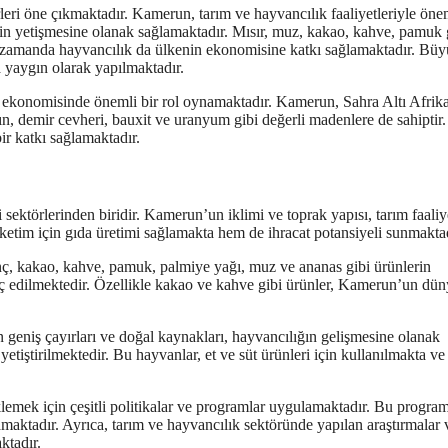
rleri öne çıkmaktadır. Kamerun, tarım ve hayvancılık faaliyetleriyle önem
rinin yetişmesine olanak sağlamaktadır. Mısır, muz, kakao, kahve, pamuk 
nı zamanda hayvancılık da ülkenin ekonomisine katkı sağlamaktadır. Bü
a yaygın olarak yapılmaktadır.
 ekonomisinde önemli bir rol oynamaktadır. Kamerun, Sahra Altı Afrik
altın, demir cevheri, bauxit ve uranyum gibi değerli madenlere de sahiptir
r katkı sağlamaktadır.
törlerinden biridir. Kamerun’un iklimi ve toprak yapısı, tarım faaliye
ketim için gıda üretimi sağlamakta hem de ihracat potansiyeli sunmaktad
rinç, kakao, kahve, pamuk, palmiye yağı, muz ve ananas gibi ürünlerin
raç edilmektedir. Özellikle kakao ve kahve gibi ürünler, Kamerun’un dü
geniş çayırları ve doğal kaynakları, hayvancılığın gelişmesine olanak
tiştirilmektedir. Bu hayvanlar, et ve süt ürünleri için kullanılmakta ve
emek için çeşitli politikalar ve programlar uygulamaktadır. Bu program
amaktadır. Ayrıca, tarım ve hayvancılık sektöründe yapılan araştırmalar 
ktadır.