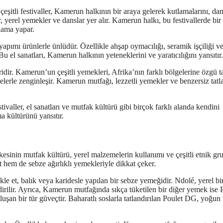
şitli festivaller, Kamerun halkının bir araya gelerek kutlamalarını, dan
, yerel yemekler ve danslar yer alır. Kamerun halkı, bu festivallerde bir
tlama yapar.
 yapımı ürünlerle ünlüdür. Özellikle ahşap oymacılığı, seramik işçiliği v
u el sanatları, Kamerun halkının yeteneklerini ve yaratıcılığını yansıtır.
dir. Kamerun’un çeşitli yemekleri, Afrika’nın farklı bölgelerine özgü ta
melerle zenginleşir. Kamerun mutfağı, lezzetli yemekler ve benzersiz tatl
ivaller, el sanatları ve mutfak kültürü gibi birçok farklı alanda kendini
a kültürünü yansıtır.
kesinin mutfak kültürü, yerel malzemelerin kullanımı ve çeşitli etnik gru
t hem de sebze ağırlıklı yemekleriyle dikkat çeker.
 et, balık veya karidesle yapılan bir sebze yemeğidir. Ndolé, yerel bi
ndirilir. Ayrıca, Kamerun mutfağında sıkça tüketilen bir diğer yemek ise 
uşan bir tür güveçtir. Baharatlı soslarla tatlandırılan Poulet DG, yoğun