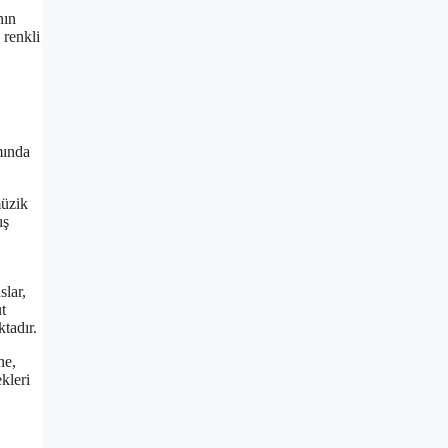
nın
 renkli
mında
müzik
ış
slar,
t
tadır.
ne,
kleri