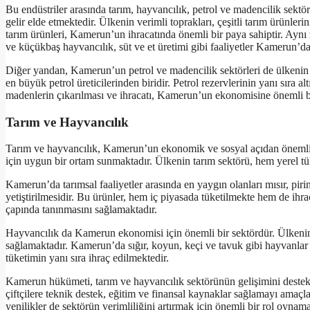
Bu endüstriler arasında tarım, hayvancılık, petrol ve madencilik sektö
gelir elde etmektedir. Ülkenin verimli toprakları, çeşitli tarım ürünle
tarım ürünleri, Kamerun’un ihracatında önemli bir paya sahiptir. Ay
ve küçükbaş hayvancılık, süt ve et üretimi gibi faaliyetler Kamerun’d
Diğer yandan, Kamerun’un petrol ve madencilik sektörleri de ülkenin
en büyük petrol üreticilerinden biridir. Petrol rezervlerinin yanı sıra 
madenlerin çıkarılması ve ihracatı, Kamerun’un ekonomisine önemli bi
Tarım ve Hayvancılık
Tarım ve hayvancılık, Kamerun’un ekonomik ve sosyal açıdan önemli sek
için uygun bir ortam sunmaktadır. Ülkenin tarım sektörü, hem yerel tü
Kamerun’da tarımsal faaliyetler arasında en yaygın olanları mısır, pi
yetiştirilmesidir. Bu ürünler, hem iç piyasada tüketilmekte hem de ih
çapında tanınmasını sağlamaktadır.
Hayvancılık da Kamerun ekonomisi için önemli bir sektördür. Ülkenin 
sağlamaktadır. Kamerun’da sığır, koyun, keçi ve tavuk gibi hayvanlar ye
tüketimin yanı sıra ihraç edilmektedir.
Kamerun hükümeti, tarım ve hayvancılık sektörünün gelişimini destekl
çiftçilere teknik destek, eğitim ve finansal kaynaklar sağlamayı amaçl
yenilikler de sektörün verimliliğini artırmak için önemli bir rol oynama