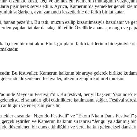
anılır. Özellikle kuzu, keçi ve domuz eti, Kamerun mutfağının vazgeçilm
oslarla pişirilerek servis edilir. Ayrıca, Kamerun’da yemekler genellikle mı
ygunluk sağlarken, aynı zamanda lezzetlerine de farklı bir tat katar.
ri, banan peze’dir. Bu tatlı, muzun ezilip kızartılmasıyla hazırlanır ve gen
erden yapılan tatlılar da sıkça tüketilir. Özellikle ananas, mango ve pa
at çeken bir mutfaktır. Etnik grupların farklı tariflerinin birleşimiyle ol
tmaktadır.
sıdır. Bu festivaller, Kamerun halkının bir araya gelerek birlikte kutla
gelerinde düzenlenen festivaller, ülkenin zengin kültürel mirasını
Yaounde Meydanı Festivali”dir. Bu festival, her yıl başkent Yaounde’de
leneksel el sanatları gibi etkinliklere katılmasını sağlar. Festival süresi
lılığını ve enerjisini yansıtır.
lenekler arasında “Ngondo Festivali” ve “Ekom Nkam Dans Festivali” g
 gerçekleştirilen ve Kamerun halkının su tanrısı “Jengu”ya adanmış bir
 düzenlenen bir dans etkinliğidir ve yerel halkın geleneksel dansları