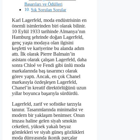
Başarıları ve Ödülleri
Sık Sorulan Sorular
Karl Lagerfeld, moda endüstrisinin en
önemli isimlerinden biri olarak bilinir.
10 Eylül 1933 tarihinde Almanya’nın
Hamburg şehrinde doğan Lagerfeld,
genç yaşta modaya olan ilgisini
keşfetti ve kariyerine bu alanda adım
attı. İlk olarak Pierre Balmain’in
asistanı olarak çalışan Lagerfeld, daha
sonra Chloé ve Fendi gibi ünlü moda
markalarında baş tasarımcı olarak
görev yaptı. Ancak, en çok Chanel
markasıyla özdeşleşen Lagerfeld,
Chanel’in kreatif direktörlüğünü uzun
yıllar boyunca başarıyla sürdürdü.
Lagerfeld, zarif ve sofistike tarzıyla
tanınır. Tasarımlarında minimalist ve
modern bir yaklaşım benimser. Onun
imzası haline gelen siyah smokin
ceketleri, yüksek yakalı beyaz
gömlekleri ve siyah güneş gözlükleri
moda dünyasında ikonik parçalar