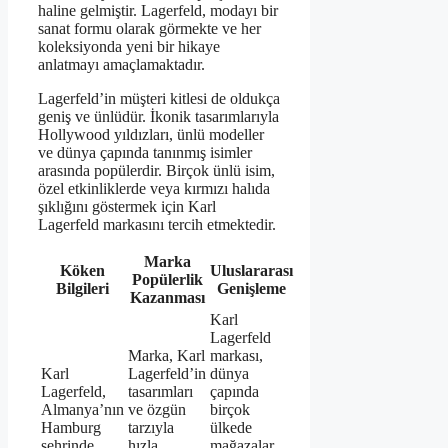
haline gelmiştir. Lagerfeld, modayı bir
sanat formu olarak görmekte ve her
koleksiyonda yeni bir hikaye
anlatmayı amaçlamaktadır.
Lagerfeld’in müşteri kitlesi de oldukça
geniş ve ünlüdür. İkonik tasarımlarıyla
Hollywood yıldızları, ünlü modeller
ve dünya çapında tanınmış isimler
arasında popülerdir. Birçok ünlü isim,
özel etkinliklerde veya kırmızı halıda
şıklığını göstermek için Karl
Lagerfeld markasını tercih etmektedir.
Marka
Köken
Uluslararası
Popülerlik
Bilgileri
Genişleme
Kazanması
Karl
Lagerfeld
Marka, Karl
markası,
Karl
Lagerfeld’in
dünya
Lagerfeld,
tasarımları
çapında
Almanya’nın
ve özgün
birçok
Hamburg
tarzıyla
ülkede
şehrinde
hızla
mağazalar