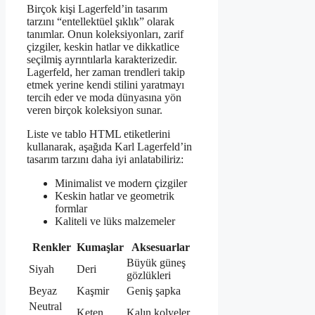
Birçok kişi Lagerfeld’in tasarım
tarzını “entellektüel şıklık” olarak
tanımlar. Onun koleksiyonları, zarif
çizgiler, keskin hatlar ve dikkatlice
seçilmiş ayrıntılarla karakterizedir.
Lagerfeld, her zaman trendleri takip
etmek yerine kendi stilini yaratmayı
tercih eder ve moda dünyasına yön
veren birçok koleksiyon sunar.
Liste ve tablo HTML etiketlerini
kullanarak, aşağıda Karl Lagerfeld’in
tasarım tarzını daha iyi anlatabiliriz:
Minimalist ve modern çizgiler
Keskin hatlar ve geometrik
formlar
Kaliteli ve lüks malzemeler
Renkler
Kumaşlar
Aksesuarlar
Büyük güneş
Siyah
Deri
gözlükleri
Beyaz
Kaşmir
Geniş şapka
Neutral
Keten
Kalın kolyeler