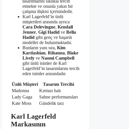
tasarımlarını sıklıkla tercih
etmekte ve onunla yakın bir
çalışma ilişkisi içerisindedir.
Karl Lagerfeld’in ünlü
müşterileri arasında ayrıca
Cara Delevingne
,
Kendall
Jenner
,
Gigi Hadid
ve
Bella
Hadid
gibi genç ve başarılı
modeller de bulunmaktadır.
Bunların yanı sıra,
Kim
Kardashian
,
Rihanna
,
Blake
Lively
ve
Naomi Campbell
gibi ünlü isimler de Karl
Lagerfeld’in tasarımlarını tercih
eden isimler arasındadır.
Ünlü Müşteri
Tasarım Tercihi
Madonna
Kırmızı halı
Lady Gaga
Sahne performansları
Kate Moss
Gündelik tarz
Karl Lagerfeld
Markasının