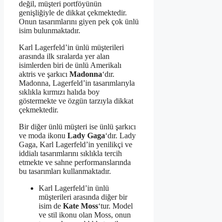
değil, müşteri portföyünün
genişliğiyle de dikkat çekmektedir.
Onun tasarımlarını giyen pek çok ünlü
isim bulunmaktadır.
Karl Lagerfeld’in ünlü müşterileri
arasında ilk sıralarda yer alan
isimlerden biri de ünlü Amerikalı
aktris ve şarkıcı
Madonna
‘dır.
Madonna, Lagerfeld’in tasarımlarıyla
sıklıkla kırmızı halıda boy
göstermekte ve özgün tarzıyla dikkat
çekmektedir.
Bir diğer ünlü müşteri ise ünlü şarkıcı
ve moda ikonu
Lady Gaga
‘dır. Lady
Gaga, Karl Lagerfeld’in yenilikçi ve
iddialı tasarımlarını sıklıkla tercih
etmekte ve sahne performanslarında
bu tasarımları kullanmaktadır.
Karl Lagerfeld’in ünlü
müşterileri arasında diğer bir
isim de
Kate Moss
‘tur. Model
ve stil ikonu olan Moss, onun