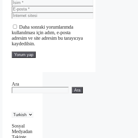
İsim
E-
posta
İnternet
sitesi
Daha sonraki yorumlarımda
kullanılması için adım, e-posta
adresim ve site adresim bu tarayıcıya
kaydedilsin.
Ara
Ara
Sosyal
Medyadan
Takipte