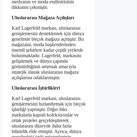
medyanın ve moda endüstrisinin
dikkatini çekmiştir.
Uluslararası Mağaza Açılışları
Karl Lagerfeld markası, uluslararası
genişlemesini desteklemek için dünya
genelinde birçok mağaza açmıştır. Bu
mağazalar, moda başkentlerinden
önemli şehirlere kadar çeşitli yerlerde
bulunmaktadır. Lagerfeld, markasını
geliştirmek ve dünya çapında
görünürlüğünü artırmak amacıyla
stratejik olarak uluslararası mağaza
açılışlarına odaklanmıştır.
Uluslararası İşbirlikleri
Karl Lagerfeld markası, uluslararası
genişlemesini hızlandırmak için birçok
işbirliği yapmıştır. Diğer lüks
markalarla kapsül koleksiyonlar ve
ortak projeler gerçekleştirerek
uluslararası düzeyde daha fazla
bilinirlik elde etmiştir. Ayrıca, dünya
genelindeki ünlü müşterilerinin