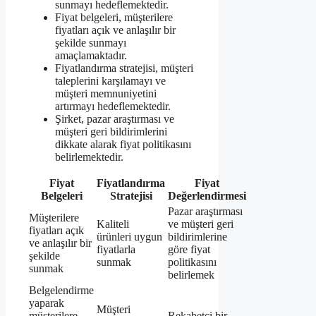
sunmayı hedeflemektedir.
Fiyat belgeleri, müşterilere
fiyatları açık ve anlaşılır bir
şekilde sunmayı
amaçlamaktadır.
Fiyatlandırma stratejisi, müşteri
taleplerini karşılamayı ve
müşteri memnuniyetini
artırmayı hedeflemektedir.
Şirket, pazar araştırması ve
müşteri geri bildirimlerini
dikkate alarak fiyat politikasını
belirlemektedir.
Fiyat
Fiyatlandırma
Fiyat
Belgeleri
Stratejisi
Değerlendirmesi
Pazar araştırması
Müşterilere
Kaliteli
ve müşteri geri
fiyatları açık
ürünleri uygun
bildirimlerine
ve anlaşılır bir
fiyatlarla
göre fiyat
şekilde
sunmak
politikasını
sunmak
belirlemek
Belgelendirme
yaparak
Müşteri
müşterilere
Rekabetçi bir