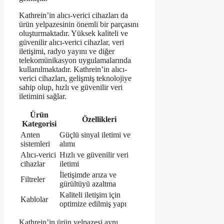
Kathrein’in alıcı-verici cihazları da
ürün yelpazesinin önemli bir parçasını
oluşturmaktadır. Yüksek kaliteli ve
güvenilir alıcı-verici cihazlar, veri
iletişimi, radyo yayını ve diğer
telekomünikasyon uygulamalarında
kullanılmaktadır. Kathrein’in alıcı-
verici cihazları, gelişmiş teknolojiye
sahip olup, hızlı ve güvenilir veri
iletimini sağlar.
Ürün
Özellikleri
Kategorisi
Anten
Güçlü sinyal iletimi ve
sistemleri
alımı
Alıcı-verici
Hızlı ve güvenilir veri
cihazlar
iletimi
İletişimde arıza ve
Filtreler
gürültüyü azaltma
Kaliteli iletişim için
Kablolar
optimize edilmiş yapı
Kathrein’in ürün yelpazesi aynı