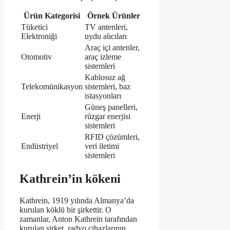
Ürün Kategorisi
Örnek Ürünler
Tüketici
TV antenleri,
Elektroniği
uydu alıcıları
Araç içi antenler,
Otomotiv
araç izleme
sistemleri
Kablosuz ağ
Telekomünikasyon
sistemleri, baz
istasyonları
Güneş panelleri,
Enerji
rüzgar enerjisi
sistemleri
RFID çözümleri,
Endüstriyel
veri iletimi
sistemleri
Kathrein’in kökeni
Kathrein, 1919 yılında Almanya’da
kurulan köklü bir şirkettir. O
zamanlar, Anton Kathrein tarafından
kurulan şirket, radyo cihazlarının