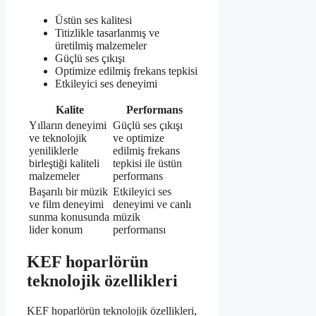
Üstün ses kalitesi
Titizlikle tasarlanmış ve
üretilmiş malzemeler
Güçlü ses çıkışı
Optimize edilmiş frekans tepkisi
Etkileyici ses deneyimi
Kalite
Performans
Yılların deneyimi
Güçlü ses çıkışı
ve teknolojik
ve optimize
yeniliklerle
edilmiş frekans
birleştiği kaliteli
tepkisi ile üstün
malzemeler
performans
Başarılı bir müzik
Etkileyici ses
ve film deneyimi
deneyimi ve canlı
sunma konusunda
müzik
lider konum
performansı
KEF hoparlörün
teknolojik özellikleri
KEF hoparlörün teknolojik özellikleri,