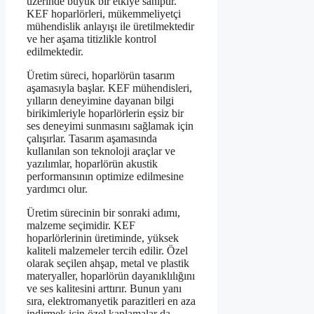
üzerinde büyük bir etkiye sahiptir.
KEF hoparlörleri, mükemmeliyetçi
mühendislik anlayışı ile üretilmektedir
ve her aşama titizlikle kontrol
edilmektedir.
Üretim süreci, hoparlörün tasarım
aşamasıyla başlar. KEF mühendisleri,
yılların deneyimine dayanan bilgi
birikimleriyle hoparlörlerin eşsiz bir
ses deneyimi sunmasını sağlamak için
çalışırlar. Tasarım aşamasında
kullanılan son teknoloji araçlar ve
yazılımlar, hoparlörün akustik
performansının optimize edilmesine
yardımcı olur.
Üretim sürecinin bir sonraki adımı,
malzeme seçimidir. KEF
hoparlörlerinin üretiminde, yüksek
kaliteli malzemeler tercih edilir. Özel
olarak seçilen ahşap, metal ve plastik
materyaller, hoparlörün dayanıklılığını
ve ses kalitesini arttırır. Bunun yanı
sıra, elektromanyetik parazitleri en aza
indirmek için özel kaplamalar da