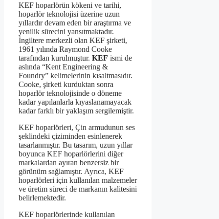
KEF hoparlörün kökeni ve tarihi,
hoparlör teknolojisi üzerine uzun
yıllardır devam eden bir araştırma ve
yenilik sürecini yansıtmaktadır.
İngiltere merkezli olan KEF şirketi,
1961 yılında Raymond Cooke
tarafından kurulmuştur.
KEF
ismi de
aslında “Kent Engineering &
Foundry” kelimelerinin kısaltmasıdır.
Cooke, şirketi kurduktan sonra
hoparlör teknolojisinde o döneme
kadar yapılanlarla kıyaslanamayacak
kadar farklı bir yaklaşım sergilemiştir.
KEF hoparlörleri, Çin armudunun ses
şeklindeki çiziminden esinlenerek
tasarlanmıştır. Bu tasarım, uzun yıllar
boyunca KEF hoparlörlerini diğer
markalardan ayıran benzersiz bir
görünüm sağlamıştır. Ayrıca, KEF
hoparlörleri için kullanılan malzemeler
ve üretim süreci de markanın kalitesini
belirlemektedir.
KEF hoparlörlerinde kullanılan