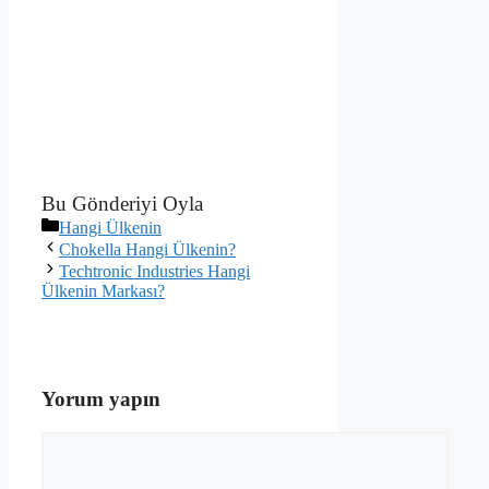
Bu Gönderiyi Oyla
Kategoriler
Hangi Ülkenin
Chokella Hangi Ülkenin?
Techtronic Industries Hangi
Ülkenin Markası?
Yorum yapın
Yorum