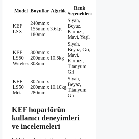
Renk
Model
Boyutlar
Ağırlık
Seçenekleri
Siyah,
240mm x
KEF
Beyaz,
155mm x
3.6kg
LSX
Kırmızı,
180mm
Mavi, Yeşil
Siyah,
Beyaz, Gri,
KEF
300mm x
Mavi,
LS50
200mm x
10.5kg
Kırmızı,
Wireless
308mm
Titanyum
Gri
Siyah,
KEF
302mm x
Beyaz,
LS50
200mm x
10.10kg
Titanyum
Meta
280mm
Gri
KEF hoparlörün
kullanıcı deneyimleri
ve incelemeleri