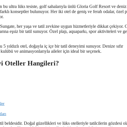
u ultra lüks tesiste, golf sahalarıyla ünlü Gloria Golf Resort ve deniz
arklı konseptler bulunuyor. Her iki otel de geniş ve ferah odalar, özel p
or.
ngate, her yaşa ve tatil zevkine uygun hizmetleriyle dikkat çekiyor. 
rına eşsiz bir tatil sunuyor. Özel plajı, aquaparkı, spor aktiviteleri ve g
ıldızlı otel, doğayla iç içe bir tatil deneyimi sunuyor. Denize sıfır
kulübü ve animasyonlarıyla aileler için ideal bir seçenek.
i Oteller Hangileri?
ler
ları
beldesidir. Doğal güzellikleri ve lüks otelleriyle tatilcilerin gözdesi o