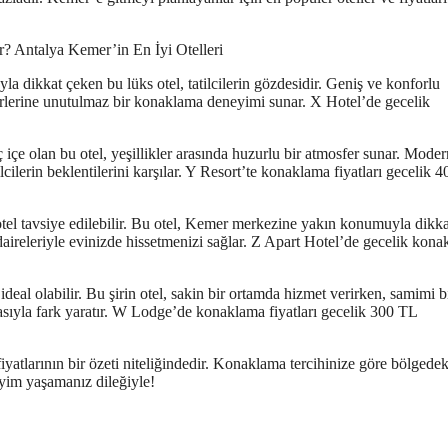
a dikkat çeken bu lüks otel, tatilcilerin gözdesidir. Geniş ve konforlu
afirlerine unutulmaz bir konaklama deneyimi sunar. X Hotel’de gecelik
 içe olan bu otel, yeşillikler arasında huzurlu bir atmosfer sunar. Mode
cilerin beklentilerini karşılar. Y Resort’te konaklama fiyatları gecelik 4
tel tavsiye edilebilir. Bu otel, Kemer merkezine yakın konumuyla dikka
ireleriyle evinizde hissetmenizi sağlar. Z Apart Hotel’de gecelik kon
eal olabilir. Bu şirin otel, sakin bir ortamda hizmet verirken, samimi b
sıyla fark yaratır. W Lodge’de konaklama fiyatları gecelik 300 TL
fiyatlarının bir özeti niteliğindedir. Konaklama tercihinize göre bölgedek
eyim yaşamanız dileğiyle!