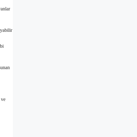
yanlar
yabilir
ibi
 sunan
 ve