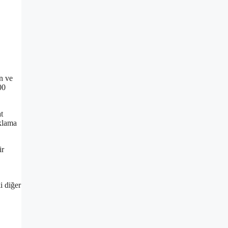
rn ve
00
t
aklama
ir
i diğer