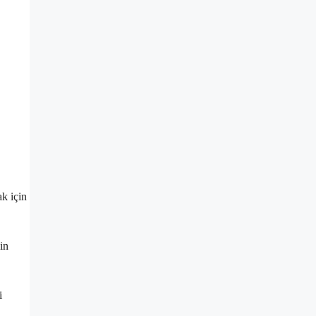
ak için
in
i