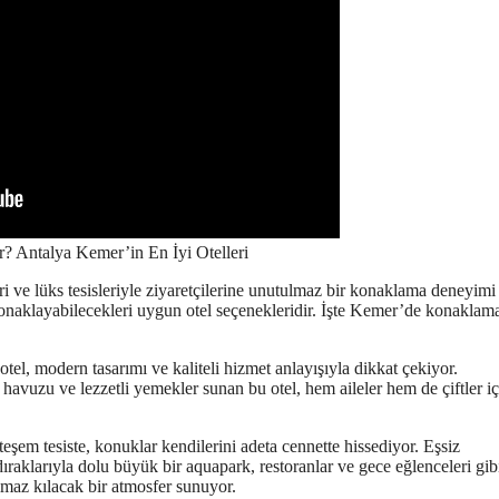
ri ve lüks tesisleriyle ziyaretçilerine unutulmaz bir konaklama deneyimi
 konaklayabilecekleri uygun otel seçenekleridir. İşte Kemer’de konaklam
l, modern tasarımı ve kaliteli hizmet anlayışıyla dikkat çekiyor.
havuzu ve lezzetli yemekler sunan bu otel, hem aileler hem de çiftler iç
em tesiste, konuklar kendilerini adeta cennette hissediyor. Eşsiz
ıraklarıyla dolu büyük bir aquapark, restoranlar ve gece eğlenceleri gib
ulmaz kılacak bir atmosfer sunuyor.