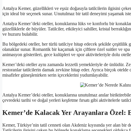
Antalya Kemer, güzellikleri ve eşsiz doğasıyla tatilcilerin ilgisini ç
için ideal bir seçenek sunar. Unutulmaz bir tatil deneyimi yaşamak ist
Antalya Kemer’deki oteller, konuklarına lüks ve konforlu bir konakl
güzelliklerle de büyüler. Tatilciler, etkileyici sahiller, kristal berrakl
ve huzuru bulabilir.
Bu bölgedeki oteller, her türlü tatilciye hitap edecek şekilde çeşitlilik 
olanaklar sunar. Romantik bir kaçamak için çiftlere özel suitler ve spa 
animasyon gösterileri, gece kulüpleri ve spor aktiviteleriyle dolu oteller
Kemer’deki oteller aynı zamanda lezzetli yemekleriyle de ünlüdür. Zen
restoranlar tatilcilerin damak zevkine hitap eder. Ayrıca birçok oteld
misafirler güneşlenirken serin içeceklerini yudumlayabilir.
Antalya Kemer’deki oteller, konuklarına unutulmaz anılar biriktirebilec
çevredeki tarihi ve doğal yerleri keşfetme fırsatı gibi aktivitelerle tatil
Kemer’de Kalacak Yer Arayanlara Özel: En
Kemer, Türkiye’nin tatil cenneti olan Akdeniz kıyısında yer alan bir 
Tatilcilerin ilgisini çeken bu bölgede konaklama seçenekleri oldukça fa