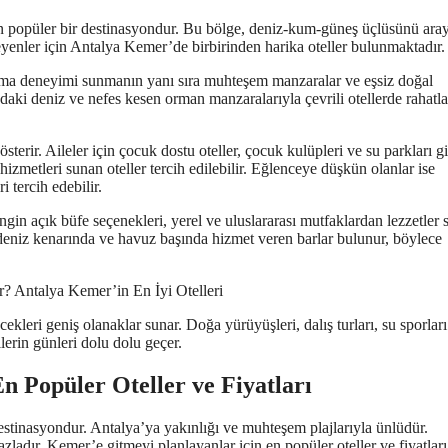
eken popüler bir destinasyondur. Bu bölge, deniz-kum-güneş üçlüsünü ara
eyenler için Antalya Kemer’de birbirinden harika oteller bulunmaktadır.
ama deneyimi sunmanın yanı sıra muhteşem manzaralar ve eşsiz doğal
ığındaki deniz ve nefes kesen orman manzaralarıyla çevrili otellerde rahatla
gösterir. Aileler için çocuk dostu oteller, çocuk kulüpleri ve su parkları g
hizmetleri sunan oteller tercih edilebilir. Eğlenceye düşkün olanlar ise
i tercih edebilir.
gin açık büfe seçenekleri, yerel ve uluslararası mutfaklardan lezzetler
e deniz kenarında ve havuz başında hizmet veren barlar bulunur, böylece
ekleri geniş olanaklar sunar. Doğa yürüyüşleri, dalış turları, su sporları
cilerin günleri dolu dolu geçer.
 Popüler Oteller ve Fiyatları
destinasyondur. Antalya’ya yakınlığı ve muhteşem plajlarıyla ünlüdür.
zladır. Kemer’e gitmeyi planlayanlar için en popüler oteller ve fiyatları