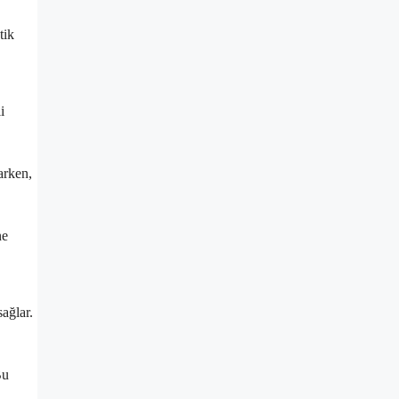
tik
i
arken,
ne
ağlar.
Bu