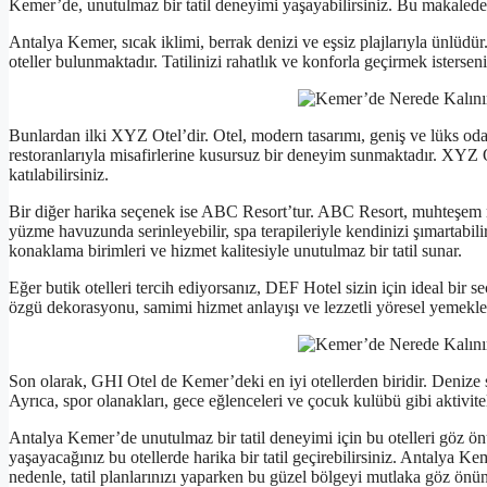
Kemer’de, unutulmaz bir tatil deneyimi yaşayabilirsiniz. Bu makalede,
Antalya Kemer, sıcak iklimi, berrak denizi ve eşsiz plajlarıyla ünlüdür.
oteller bulunmaktadır. Tatilinizi rahatlık ve konforla geçirmek istersen
Bunlardan ilki XYZ Otel’dir. Otel, modern tasarımı, geniş ve lüks odala
restoranlarıyla misafirlerine kusursuz bir deneyim sunmaktadır. XYZ Ot
katılabilirsiniz.
Bir diğer harika seçenek ise ABC Resort’tur. ABC Resort, muhteşem m
yüzme havuzunda serinleyebilir, spa terapileriyle kendinizi şımartabili
konaklama birimleri ve hizmet kalitesiyle unutulmaz bir tatil sunar.
Eğer butik otelleri tercih ediyorsanız, DEF Hotel sizin için ideal bir s
özgü dekorasyonu, samimi hizmet anlayışı ve lezzetli yöresel yemekleri
Son olarak, GHI Otel de Kemer’deki en iyi otellerden biridir. Denize 
Ayrıca, spor olanakları, gece eğlenceleri ve çocuk kulübü gibi aktivitel
Antalya Kemer’de unutulmaz bir tatil deneyimi için bu otelleri göz ö
yaşayacağınız bu otellerde harika bir tatil geçirebilirsiniz. Antalya Kem
nedenle, tatil planlarınızı yaparken bu güzel bölgeyi mutlaka göz önü