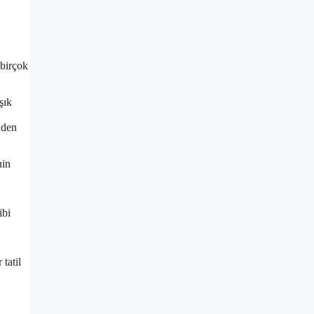
 birçok
şık
nden
nin
.
ibi
 tatil