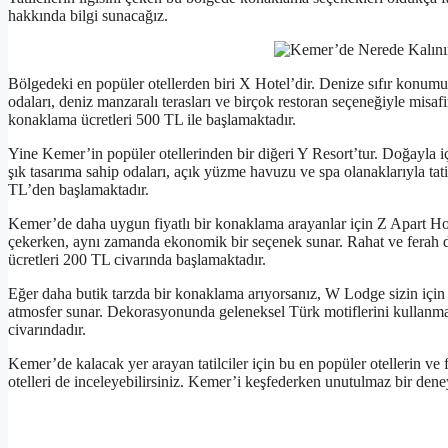
hakkında bilgi sunacağız.
Bölgedeki en popüler otellerden biri X Hotel’dir. Denize sıfır konumuyl
odaları, deniz manzaralı terasları ve birçok restoran seçeneğiyle mis
konaklama ücretleri 500 TL ile başlamaktadır.
Yine Kemer’in popüler otellerinden bir diğeri Y Resort’tur. Doğayla iç
şık tasarıma sahip odaları, açık yüzme havuzu ve spa olanaklarıyla tatil
TL’den başlamaktadır.
Kemer’de daha uygun fiyatlı bir konaklama arayanlar için Z Apart Ho
çekerken, aynı zamanda ekonomik bir seçenek sunar. Rahat ve ferah da
ücretleri 200 TL civarında başlamaktadır.
Eğer daha butik tarzda bir konaklama arıyorsanız, W Lodge sizin için id
atmosfer sunar. Dekorasyonunda geleneksel Türk motiflerini kullanma
civarındadır.
Kemer’de kalacak yer arayan tatilciler için bu en popüler otellerin ve 
otelleri de inceleyebilirsiniz. Kemer’i keşfederken unutulmaz bir den