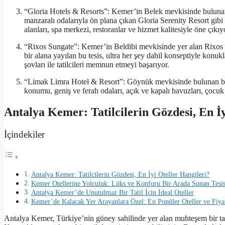
“Gloria Hotels & Resorts”: Kemer’in Belek mevkisinde bulunan b
manzaralı odalarıyla ön plana çıkan Gloria Serenity Resort gibi f
alanları, spa merkezi, restoranlar ve hizmet kalitesiyle öne çıkıy
“Rixos Sungate”: Kemer’in Beldibi mevkisinde yer alan Rixos Su
bir alana yayılan bu tesis, ultra her şey dahil konseptiyle konukla
şovları ile tatilcileri memnun etmeyi başarıyor.
“Limak Limra Hotel & Resort”: Göynük mevkisinde bulunan bu 5 y
konumu, geniş ve ferah odaları, açık ve kapalı havuzları, çocuk 
Antalya Kemer: Tatilcilerin Gözdesi, En İy
İçindekiler
Antalya Kemer: Tatilcilerin Gözdesi, En İyi Oteller Hangileri?
Kemer Otellerine Yolculuk: Lüks ve Konforu Bir Arada Sunan Tesis
Antalya Kemer’de Unutulmaz Bir Tatil İçin İdeal Oteller
Kemer’de Kalacak Yer Arayanlara Özel: En Popüler Oteller ve Fiyat
Antalya Kemer, Türkiye’nin güney sahilinde yer alan muhteşem bir tatil 