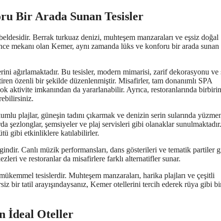
ru Bir Arada Sunan Tesisler
 beldesidir. Berrak turkuaz denizi, muhteşem manzaraları ve eşsiz doğal
lence mekanı olan Kemer, aynı zamanda lüks ve konforu bir arada sunan
lerini ağırlamaktadır. Bu tesisler, modern mimarisi, zarif dekorasyonu ve 
etiren özenli bir şekilde düzenlenmiştir. Misafirler, tam donanımlı SPA
rçok aktivite imkanından da yararlanabilir. Ayrıca, restoranlarında birbiri
ebilirsiniz.
 kumlu plajlar, güneşin tadını çıkarmak ve denizin serin sularında yüzme
da şezlonglar, şemsiyeler ve plaj servisleri gibi olanaklar sunulmaktadır
ü gibi etkinliklere katılabilirler.
ndir. Canlı müzik performansları, dans gösterileri ve tematik partiler g
eri ve restoranlar da misafirlere farklı alternatifler sunar.
i mükemmel tesislerdir. Muhteşem manzaraları, harika plajları ve çeşitli
iz bir tatil arayışındaysanız, Kemer otellerini tercih ederek rüya gibi bir
 İdeal Oteller