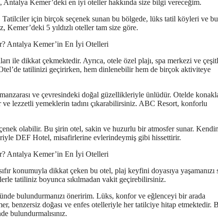
 Antalya Kemer’deki en iyi oteller hakkında size bilgi vereceğim.
 Tatilciler için birçok seçenek sunan bu bölgede, lüks tatil köyleri ve bu
iz, Kemer’deki 5 yıldızlı oteller tam size göre.
rı ile dikkat çekmektedir. Ayrıca, otele özel plajı, spa merkezi ve çeşitl
el’de tatilinizi geçirirken, hem dinlenebilir hem de birçok aktiviteye
anzarası ve çevresindeki doğal güzellikleriyle ünlüdür. Otelde konakl
r ve lezzetli yemeklerin tadını çıkarabilirsiniz. ABC Resort, konforlu
eçenek olabilir. Bu şirin otel, sakin ve huzurlu bir atmosfer sunar. Kendi
yle DEF Hotel, misafirlerine evlerindeymiş gibi hissettirir.
sıfır konumuyla dikkat çeken bu otel, plaj keyfini doyasıya yaşamanızı s
erle tatiliniz boyunca sıkılmadan vakit geçirebilirsiniz.
nünde bulundurmanızı öneririm. Lüks, konfor ve eğlenceyi bir arada
er, benzersiz doğası ve enfes otelleriyle her tatilciye hitap etmektedir. 
nde bulundurmalısınız.