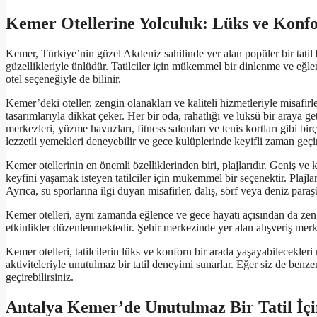
Kemer Otellerine Yolculuk: Lüks ve Konfo
Kemer, Türkiye’nin güzel Akdeniz sahilinde yer alan popüler bir tatil
güzellikleriyle ünlüdür. Tatilciler için mükemmel bir dinlenme ve eğ
otel seçeneğiyle de bilinir.
Kemer’deki oteller, zengin olanakları ve kaliteli hizmetleriyle misafir
tasarımlarıyla dikkat çeker. Her bir oda, rahatlığı ve lüksü bir araya g
merkezleri, yüzme havuzları, fitness salonları ve tenis kortları gibi bi
lezzetli yemekleri deneyebilir ve gece kulüplerinde keyifli zaman geçir
Kemer otellerinin en önemli özelliklerinden biri, plajlarıdır. Geniş ve
keyfini yaşamak isteyen tatilciler için mükemmel bir seçenektir. Plajlar
Ayrıca, su sporlarına ilgi duyan misafirler, dalış, sörf veya deniz paraşüt
Kemer otelleri, aynı zamanda eğlence ve gece hayatı açısından da zengi
etkinlikler düzenlenmektedir. Şehir merkezinde yer alan alışveriş merkezl
Kemer otelleri, tatilcilerin lüks ve konforu bir arada yaşayabilecekler
aktiviteleriyle unutulmaz bir tatil deneyimi sunarlar. Eğer siz de benzers
geçirebilirsiniz.
Antalya Kemer’de Unutulmaz Bir Tatil İçin