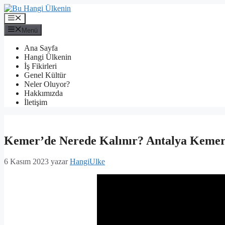
İçeriğe
atla
Menü
Menü
Ana Sayfa
Hangi Ülkenin
İş Fikirleri
Genel Kültür
Neler Oluyor?
Hakkımızda
İletişim
Kemer’de Nerede Kalınır? Antalya Kemer’i
6 Kasım 2023
yazar
HangiUlke