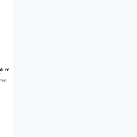
ak ve
f
teri