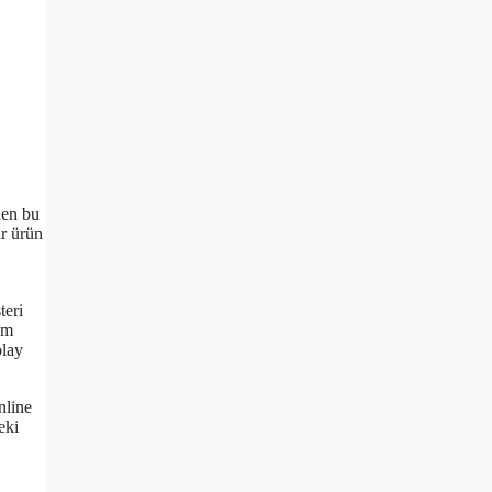
den bu
ir ürün
teri
üm
olay
nline
eki