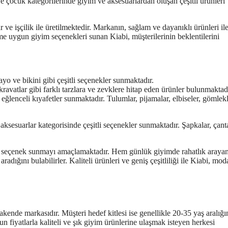
 çocuk kategorilerinde giyim ve aksesuarlardan oluşan çeşitli ürünleri
 ve işçilik ile üretilmektedir. Markanın, sağlam ve dayanıklı ürünleri il
 uygun giyim seçenekleri sunan Kiabi, müşterilerinin beklentilerini
ayo ve bikini gibi çeşitli seçenekler sunmaktadır.
 kravatlar gibi farklı tarzlara ve zevklere hitap eden ürünler bulunmaktadı
ğlenceli kıyafetler sunmaktadır. Tulumlar, pijamalar, elbiseler, gömlekl
aksesuarlar kategorisinde çeşitli seçenekler sunmaktadır. Şapkalar, çanta
 bir seçenek sunmayı amaçlamaktadır. Hem günlük giyimde rahatlık arayan
adığını bulabilirler. Kaliteli ürünleri ve geniş çeşitliliği ile Kiabi, mod
akende markasıdır. Müşteri hedef kitlesi ise genellikle 20-35 yaş aralığı
un fiyatlarla kaliteli ve şık giyim ürünlerine ulaşmak isteyen herkesi