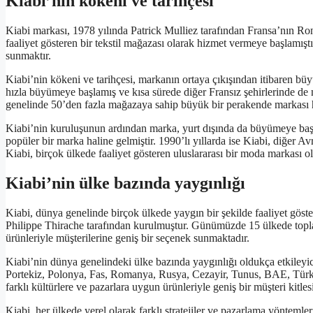
Kiabi’nin kökeni ve tarihçesi
Kiabi markası, 1978 yılında Patrick Mulliez tarafından Fransa’nın Ro
faaliyet gösteren bir tekstil mağazası olarak hizmet vermeye başlamıştır
sunmaktır.
Kiabi’nin kökeni ve tarihçesi, markanın ortaya çıkışından itibaren büyük
hızla büyümeye başlamış ve kısa sürede diğer Fransız şehirlerinde de m
genelinde 50’den fazla mağazaya sahip büyük bir perakende markası ha
Kiabi’nin kuruluşunun ardından marka, yurt dışında da büyümeye başla
popüler bir marka haline gelmiştir. 1990’lı yıllarda ise Kiabi, diğer 
Kiabi, birçok ülkede faaliyet gösteren uluslararası bir moda markası o
Kiabi’nin ülke bazında yaygınlığı
Kiabi, dünya genelinde birçok ülkede yaygın bir şekilde faaliyet göst
Philippe Thirache tarafından kurulmuştur. Günümüzde 15 ülkede top
ürünleriyle müşterilerine geniş bir seçenek sunmaktadır.
Kiabi’nin dünya genelindeki ülke bazında yaygınlığı oldukça etkileyic
Portekiz, Polonya, Fas, Romanya, Rusya, Cezayir, Tunus, BAE, Türkiy
farklı kültürlere ve pazarlara uygun ürünleriyle geniş bir müşteri kitles
Kiabi, her ülkede yerel olarak farklı stratejiler ve pazarlama yöntemler