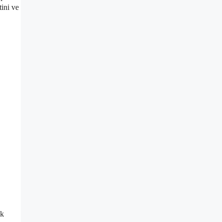
tini ve
ak