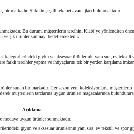
bir markadır. Şirketin çeşitli rekabet avantajları bulunmaktadır.
sunmaktadır. Bu durum, müşterilerin tercihini Kiabi’ye yönlendiren önem
lı ve şık ürünler sunmayı hedeflemektedir.
k kategorilerindeki giyim ve aksesuar ürünlerinin yanı sıra, ev tekstili 
ere farklı tercihler yapma ve ihtiyaçlarını tek bir yerden karşılama imkan
rünler sunan bir markadır. Her sezon yeni koleksiyonlarla müşterilerin
ederek müşterilerin tarzlarına uygun ürünleri mağazalarında bulundurar
Açıklama
i ve modaya uygun ürünler sunmaktadır.
lerindeki giyim ve aksesuar ürünlerinin yanı sıra, ev tekstili ve spor g
r.