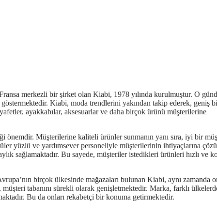
Fransa merkezli bir şirket olan Kiabi, 1978 yılında kurulmuştur. O gün
t göstermektedir. Kiabi, moda trendlerini yakından takip ederek, geniş b
afetler, ayakkabılar, aksesuarlar ve daha birçok ürünü müşterilerine
 önemdir. Müşterilerine kaliteli ürünler sunmanın yanı sıra, iyi bir müş
ler yüzlü ve yardımsever personeliyle müşterilerinin ihtiyaçlarına çöz
ylık sağlamaktadır. Bu sayede, müşteriler istedikleri ürünleri hızlı ve k
. Avrupa’nın birçok ülkesinde mağazaları bulunan Kiabi, aynı zamanda o
müşteri tabanını sürekli olarak genişletmektedir. Marka, farklı ülkelerd
tırmaktadır. Bu da onları rekabetçi bir konuma getirmektedir.