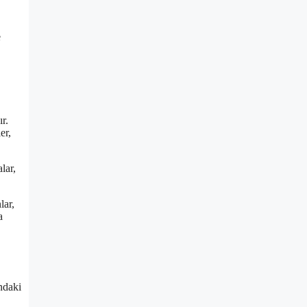
e
r.
er,
lar,
lar,
a
ndaki