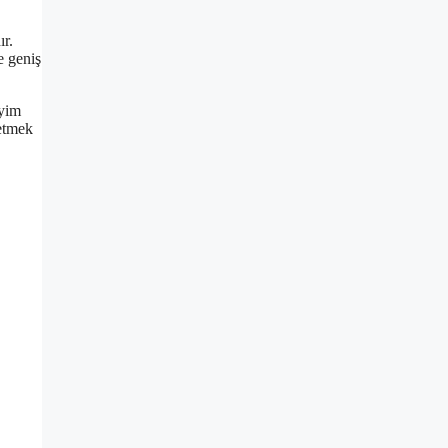
ır.
e geniş
iyim
 etmek