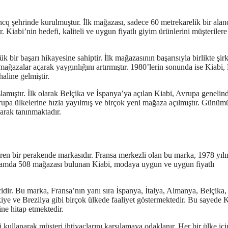
ncq şehrinde kurulmuştur. İlk mağazası, sadece 60 metrekarelik bir alan
. Kiabi’nin hedefi, kaliteli ve uygun fiyatlı giyim ürünlerini müşterilere
 bir başarı hikayesine sahiptir. İlk mağazasının başarısıyla birlikte şirk
ağazalar açarak yaygınlığını artırmıştır. 1980’lerin sonunda ise Kiabi,
line gelmiştir.
mıştır. İlk olarak Belçika ve İspanya’ya açılan Kiabi, Avrupa genelin
Avrupa ülkelerine hızla yayılmış ve birçok yeni mağaza açılmıştır. Günü
larak tanınmaktadır.
eren bir perakende markasıdır. Fransa merkezli olan bu marka, 1978 yıl
lamda 508 mağazası bulunan Kiabi, modaya uygun ve uygun fiyatlı
idir. Bu marka, Fransa’nın yanı sıra İspanya, İtalya, Almanya, Belçika,
e ve Brezilya gibi birçok ülkede faaliyet göstermektedir. Bu sayede K
ine hitap etmektedir.
i kullanarak müşteri ihtiyaçlarını karşılamaya odaklanır. Her bir ülke içi