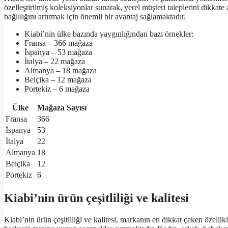
özelleştirilmiş koleksiyonlar sunarak, yerel müşteri taleplerini dikka
bağlılığını artırmak için önemli bir avantaj sağlamaktadır.
Kiabi’nin ülke bazında yaygınlığından bazı örnekler:
Fransa – 366 mağaza
İspanya – 53 mağaza
İtalya – 22 mağaza
Almanya – 18 mağaza
Belçika – 12 mağaza
Portekiz – 6 mağaza
Ülke
Mağaza Sayısı
Fransa
366
İspanya
53
İtalya
22
Almanya
18
Belçika
12
Portekiz
6
Kiabi’nin ürün çeşitliliği ve kalitesi
Kiabi’nin ürün çeşitliliği ve kalitesi, markanın en dikkat çeken özelli