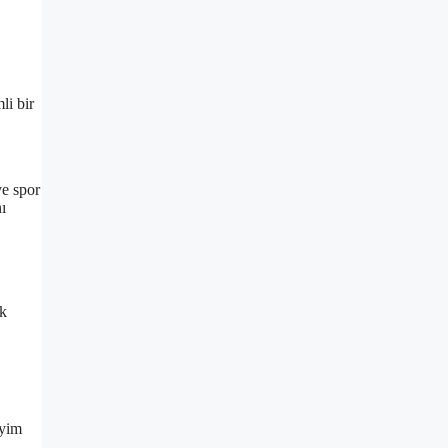
li bir
ve spor
ı
ak
iyim