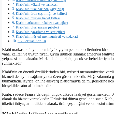
Kiabi’nin kökeni ve tarihçesi
Kiabi’nin ülke bazında yaygınlığı
Kiabi’nin ürün çeşitliliği ve kalitesi
Kiabi’nin müşteri hedef kitlesi
Kiabi markasının rekabet avantajları
Kiabi’nin uluslararası şubeleri
Kiabi’nin pazarlama ve stratejileri
Kiabi’nin müşteri memnuniyeti ve sadakati
Sık Sorulan Sorular
Kiabi markası, dünyanın en büyük giyim perakendecilerinden biridir. 
yana, kaliteli ve uygun fiyatlı giyim ürünleri sunmak amacıyla faaliye
yelpazesi sunmaktadır. Marka, kadın, erkek, çocuk ve bebekler için kıy
sunmaktadır.
Kiabi’nin en önemli özelliklerinden biri, müşteri memnuniyetine verdiği
hizmeti deneyimi sağlamaya da özen göstermektedir. Mağazalarında gü
bulmaktadır. Ayrıca, online alışveriş platformuyla da müşterilerine kola
bir şekilde satın alabilmektedir.
Kiabi, sadece Fransa’da değil, birçok ülkede faaliyet göstermektedir
olarak da hizmet vermektedir. Ürünlerini dünya genelinde satan Kiabi, 
tüketici ihtiyaçlarını dikkate alarak, ürün çeşitliliğini ve kalitesini ar