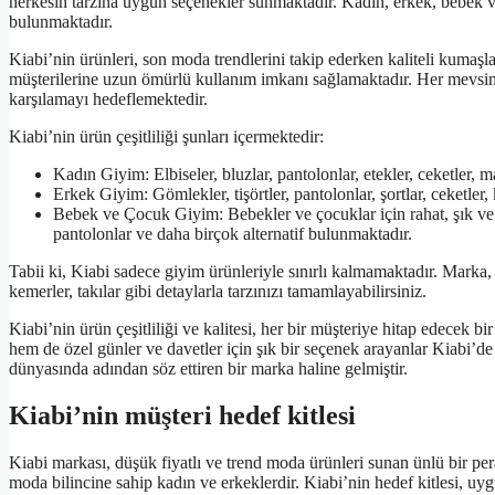
herkesin tarzına uygun seçenekler sunmaktadır. Kadın, erkek, bebek ve
bulunmaktadır.
Kiabi’nin ürünleri, son moda trendlerini takip ederken kaliteli kumaşlar
müşterilerine uzun ömürlü kullanım imkanı sağlamaktadır. Her mevsime
karşılamayı hedeflemektedir.
Kiabi’nin ürün çeşitliliği şunları içermektedir:
Kadın Giyim: Elbiseler, bluzlar, pantolonlar, etekler, ceketler, m
Erkek Giyim: Gömlekler, tişörtler, pantolonlar, şortlar, ceketler,
Bebek ve Çocuk Giyim: Bebekler ve çocuklar için rahat, şık ve e
pantolonlar ve daha birçok alternatif bulunmaktadır.
Tabii ki, Kiabi sadece giyim ürünleriyle sınırlı kalmamaktadır. Marka, 
kemerler, takılar gibi detaylarla tarzınızı tamamlayabilirsiniz.
Kiabi’nin ürün çeşitliliği ve kalitesi, her bir müşteriye hitap edecek
hem de özel günler ve davetler için şık bir seçenek arayanlar Kiabi’de ar
dünyasında adından söz ettiren bir marka haline gelmiştir.
Kiabi’nin müşteri hedef kitlesi
Kiabi markası, düşük fiyatlı ve trend moda ürünleri sunan ünlü bir per
moda bilincine sahip kadın ve erkeklerdir. Kiabi’nin hedef kitlesi, uyg