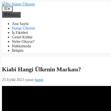
İçeriğe
atla
Menü
Menü
Ana Sayfa
Hangi Ülkenin
İş Fikirleri
Genel Kültür
Neler Oluyor?
Hakkımızda
İletişim
Kiabi Hangi Ülkenin Markası?
25 Eylül 2023
yazar
hangi