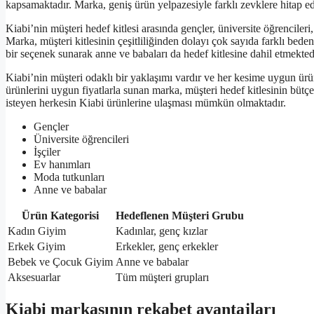
kapsamaktadır. Marka, geniş ürün yelpazesiyle farklı zevklere hitap e
Kiabi’nin müşteri hedef kitlesi arasında gençler, üniversite öğrencileri,
Marka, müşteri kitlesinin çeşitliliğinden dolayı çok sayıda farklı be
bir seçenek sunarak anne ve babaları da hedef kitlesine dahil etmekted
Kiabi’nin müşteri odaklı bir yaklaşımı vardır ve her kesime uygun ürü
ürünlerini uygun fiyatlarla sunan marka, müşteri hedef kitlesinin büt
isteyen herkesin Kiabi ürünlerine ulaşması mümkün olmaktadır.
Gençler
Üniversite öğrencileri
İşçiler
Ev hanımları
Moda tutkunları
Anne ve babalar
Ürün Kategorisi
Hedeflenen Müşteri Grubu
Kadın Giyim
Kadınlar, genç kızlar
Erkek Giyim
Erkekler, genç erkekler
Bebek ve Çocuk Giyim
Anne ve babalar
Aksesuarlar
Tüm müşteri grupları
Kiabi markasının rekabet avantajları