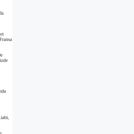
da
et
 Fransa
de
müzde
ında
iabi,
n